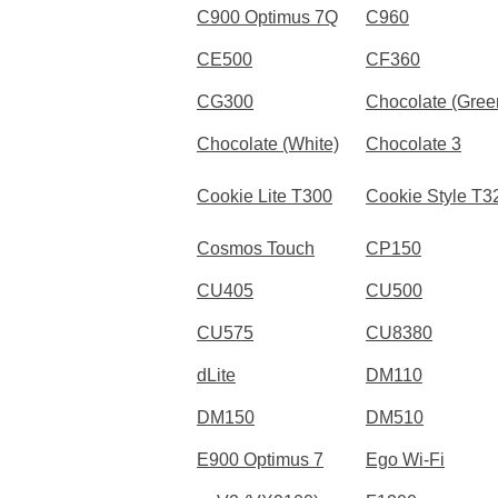
C900 Optimus 7Q
C960
CE500
CF360
CG300
Chocolate (Gree
Chocolate (White)
Chocolate 3
Cookie Lite T300
Cookie Style T3
Cosmos Touch
CP150
CU405
CU500
CU575
CU8380
dLite
DM110
DM150
DM510
E900 Optimus 7
Ego Wi-Fi