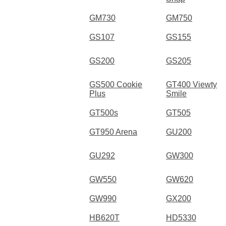
GM730
GM750
GS107
GS155
GS200
GS205
GS500 Cookie
GT400 Viewty
Plus
Smile
GT500s
GT505
GT950 Arena
GU200
GU292
GW300
GW550
GW620
GW990
GX200
HB620T
HD5330