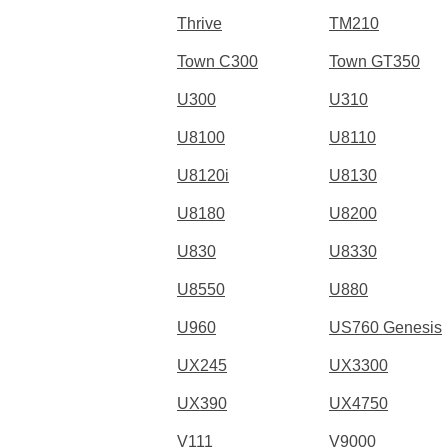
Thrive
TM210
Town C300
Town GT350
U300
U310
U8100
U8110
U8120i
U8130
U8180
U8200
U830
U8330
U8550
U880
U960
US760 Genesis
UX245
UX3300
UX390
UX4750
V111
V9000