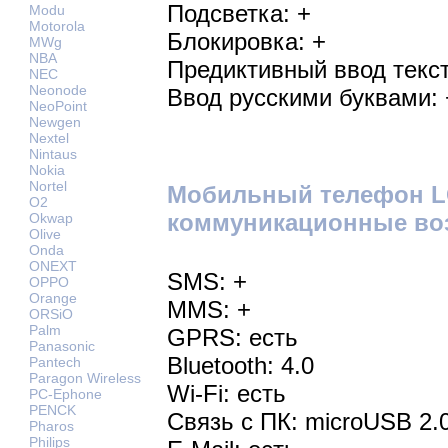
Подсветка: +
Modu
Motorola
Блокировка: +
MWg
NBA
Предиктивный ввод текст
NEC
Neonode
Ввод русскими буквами: 
NeoPoint
Newgen
Nextel
Nintaus
Nokia
Nortel
Мобильный телефон L
O2
коммуникационные во
Okwap
Olive
Onda
ONEXT
SMS: +
OPPO
Orange
MMS: +
ORSiO
Palm
GPRS: есть
Panasonic
Bluetooth: 4.0
Pantech
Paragon Wireless
Wi-Fi: есть
PC-Ephone
PENCK
Связь с ПК: microUSB 2.
Pharos
Philips