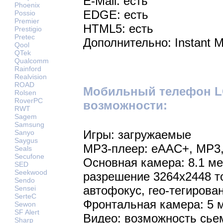
E-Mail: есть
Phoenix
EDGE: есть
Possio
Premier
HTML5: есть
Prestigio
Pretec
Дополнительно: Instant M
Qool
QTek
Qualcomm
Rainford
Realvision
ROAD
Мобильный телефон L
Rolsen
RoverPC
возможности:
RWT
Sagem
Samsung
Игры: загружаемые
Sanyo
Saygus
MP3-плеер: eAAC+, MP3
Seals
Secufone
Основная камера: 8.1 м
SED
Seekwood
разрешение 3264x2448 т
Sendo
автофокус, гео-тегирова
Sensei
SerteC
Фронтальная камера: 5 
Sewon
SF Alert
Видео: возможность сье
Sharp