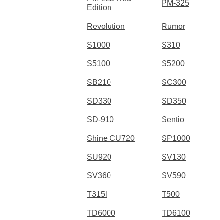
PM-325
Edition
Revolution
Rumor
S1000
S310
S5100
S5200
SB210
SC300
SD330
SD350
SD-910
Sentio
Shine CU720
SP1000
SU920
SV130
SV360
SV590
T315i
T500
TD6000
TD6100