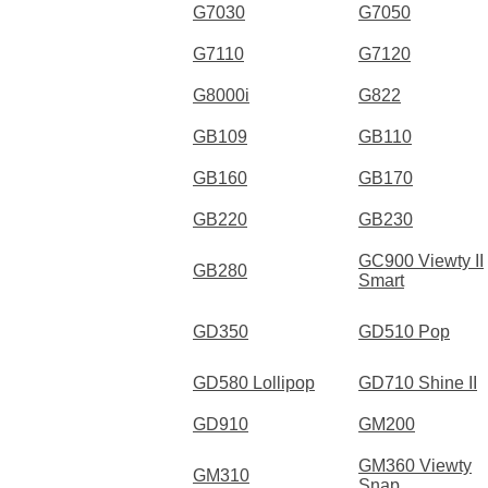
G7030
G7050
G7110
G7120
G8000i
G822
GB109
GB110
GB160
GB170
GB220
GB230
GC900 Viewty II
GB280
Smart
GD350
GD510 Pop
GD580 Lollipop
GD710 Shine II
GD910
GM200
GM360 Viewty
GM310
Snap