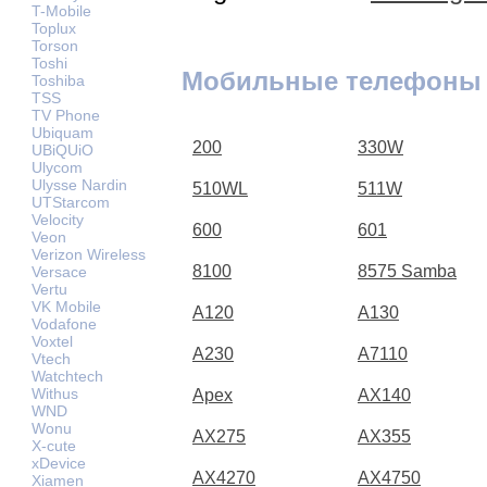
T-Mobile
Toplux
Torson
Toshi
Мобильные телефоны
Toshiba
TSS
TV Phone
Ubiquam
200
330W
UBiQUiO
Ulycom
Ulysse Nardin
510WL
511W
UTStarcom
Velocity
600
601
Veon
Verizon Wireless
8100
8575 Samba
Versace
Vertu
VK Mobile
A120
A130
Vodafone
Voxtel
A230
A7110
Vtech
Watchtech
Withus
Apex
AX140
WND
Wonu
AX275
AX355
X-cute
xDevice
AX4270
AX4750
Xiamen