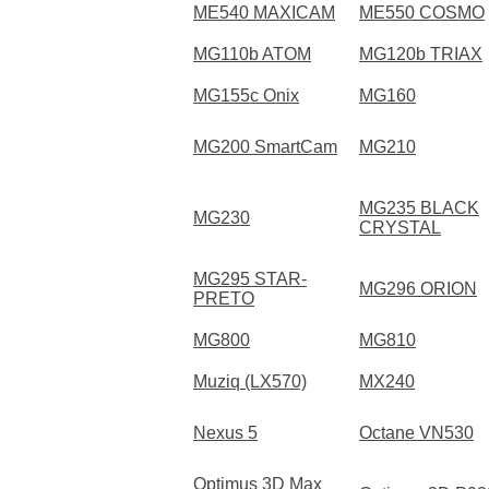
ME540 MAXICAM
ME550 COSMO
MG110b ATOM
MG120b TRIAX
MG155c Onix
MG160
MG200 SmartCam
MG210
MG235 BLACK
MG230
CRYSTAL
MG295 STAR-
MG296 ORION
PRETO
MG800
MG810
Muziq (LX570)
MX240
Nexus 5
Octane VN530
Optimus 3D Max