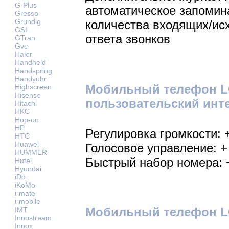
G-Plus
автоматическое запомин
Gresso
Grundig
количества входящих/ис
GSL
ответа звонков
GTran
Gvc
Haier
Handheld
Handspring
Handyuhr
Мобильный телефон L
Highscreen
Hisense
пользовательский инт
Hitachi
HKC
Hop-on
HP
Регулировка громкости: 
HTC
Huawei
Голосовое управление: +
HUMMER
Быстрый набор номера: 
Hutel
Hyundai
iDo
iKoMo
i-mate
i-mobile
Мобильный телефон LG
IMT
Innostream
Innox