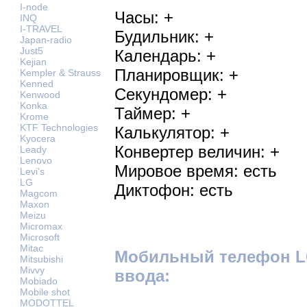
I-node
Часы: +
INQ
I-TRAVEL
Будильник: +
Japan-radio
Just5
Календарь: +
Kejian
Планировщик: +
Kempler & Strauss
Kenned
Секундомер: +
Kenwood
Konka
Таймер: +
Krome
KTF Technologies
Калькулятор: +
Kyocera
Конвертер величин: +
Leady
Lenovo
Мировое время: есть
Levi's
LG
Диктофон: есть
Magcom
Maxon
Meizu
Micromax
Microsoft
Mitac
Мобильный телефон LG
Mitsubishi
Mivvy
ввода:
Mobiado
Mobile shot
MODOTTEL