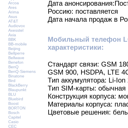
Дата анонсирования:Пос
Arcoa
Ares
Россию: поставляется
Arima
Asus
Дата начала продаж в Ро
AT&T
Audiovox
Axesstel
Axia
Мобильный телефон L
BBK
BB-mobile
характеристики:
Beijing
Bellperre
Bellwave
Benefon
Стандарт связи: GSM 18
BenQ
GSM 900, HSDPA, LTE 4
BenQ-Siemens
Binatone
Тип аккумулятора: Li-Ion
Bird
BlackBerry
Тип SIM-карты: обычная
Blaupunkt
BLU
Конструкция корпуса: мо
Bluebird
Материалы корпуса: пла
Boost
BORTON
Цветовые решения: белы
Bosch
Capitel
Casio
CEC