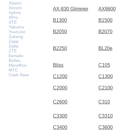
Xiaomi
Xircom
AX-830 Glimmer
AX8600
Xplore
XPro
B1300
B1500
XTE
Yakumo
B2050
B2070
YourLine
Zakang
Zapp
Zetta
B2250
BL20e
ZTE
Билайн
Вобис
Bliss
C105
МегаФон
МТС
Скай Линк
C1200
C1300
C2000
C2100
C2600
C310
C3300
C3310
C3400
C3600