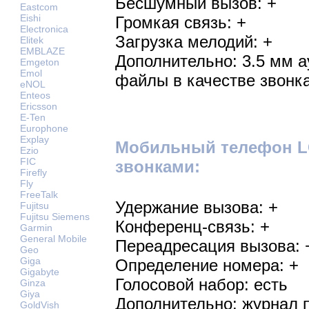
Бесшумный вызов: +
Eastcom
Eishi
Громкая связь: +
Electronica
Загрузка мелодий: +
Elitek
EMBLAZE
Дополнительно: 3.5 мм 
Emgeton
Emol
файлы в качестве звонк
eNOL
Enteos
Ericsson
E-Ten
Europhone
Explay
Мобильный телефон L
Ezio
FIC
звонками:
Firefly
Fly
FreeTalk
Удержание вызова: +
Fujitsu
Fujitsu Siemens
Конференц-связь: +
Garmin
General Mobile
Переадресация вызова: 
Geo
Giga
Определение номера: +
Gigabyte
Голосовой набор: есть
Ginza
Giya
Дополнительно: журнал 
GoldVish