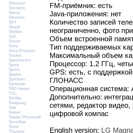
Shensun
FM-приёмник: есть
Siemens
Java-приложения: нет
Sierra
Sitronics
Количество записей теле
SKY
Skype
неограниченно, фото пр
SkyVox
Sofi
Объем встроенной памят
Sonim
Тип поддерживаемых кар
Sony
Sony Ericsson
Максимальный объем кар
Soutec
Spectronics
Процессор: 1.2 ГГц, че
Spice
Sprint
GPS: есть, с поддержко
Spyker
ГЛОНАСС
Symbian
Synertek
Операционная система: An
TAG Heuer
TCL
Дополнительно: интегра
Tel.Me
Telepong
сетями, редактор видео,
Telit
цифровой компас
Telson
Telular Phonecell
TerreStar
Texet
English version:
LG Magna
Thuraya