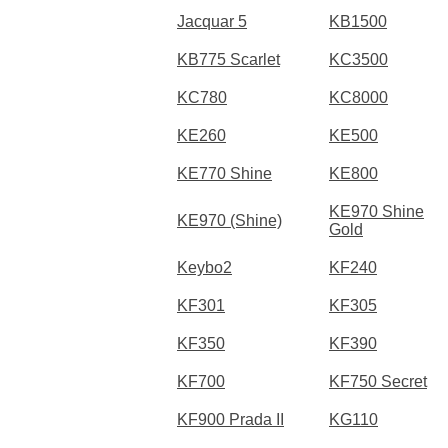
Jacquar 5
KB1500
KB775 Scarlet
KC3500
KC780
KC8000
KE260
KE500
KE770 Shine
KE800
KE970 Shine
KE970 (Shine)
Gold
Keybo2
KF240
KF301
KF305
KF350
KF390
KF700
KF750 Secret
KF900 Prada II
KG110