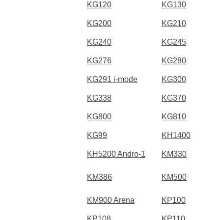
KG120
KG130
KG200
KG210
KG240
KG245
KG276
KG280
KG291 i-mode
KG300
KG338
KG370
KG800
KG810
KG99
KH1400
KH5200 Andro-1
KM330
KM386
KM500
KM900 Arena
KP100
KP108
KP110