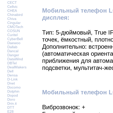
CECT
Cellvic
Мобильный телефон LG
CHEA
Chinabird
дисплея:
Chiva
Cingular
CMOTech
COSUN
Тип: 5-дюймовый, True I
Curitel
точек, ёмкостный, плотно
CyberBell
Daewoo
Дополнительно: встроен
Dallab
Dancal
(автоматическая ориента
Danger
DataWind
приближения для автома
DBTel
подсветки, мультитач-же
DealMakers
Dell
Densa
D-Link
Dnet
Docomo
Мобильный телефон LG
Dolphin
Dopod
Doro
Drin.it
Виброзвонок: +
DTT
E28