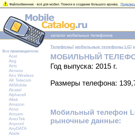
Файлообменник - всё для мобил. Помоги в создании большого архива.
Поделись
каталог мобильных телефонов
:
:
Телефоны
мобильные телефоны LG
Все производители:
МОБИЛЬНЫЙ ТЕЛЕФО
Acer
Aeg
Год выпуска: 2015 г.
Airis
Airness
Airo Wireless
AK Telecom
Размеры телефона: 139,
AKMobile
Alcatel
Alphacell
Altek
Amazon
Amoi
Мобильный телефон L
Amsam
AnexTek
рыночные данные:
Anycool
AnyDATA
Apple