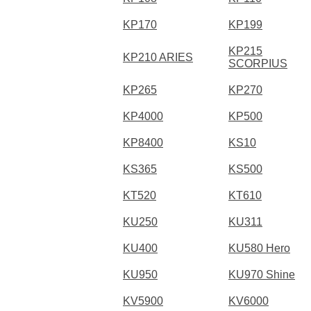
KP170
KP199
KP215
KP210 ARIES
SCORPIUS
KP265
KP270
KP4000
KP500
KP8400
KS10
KS365
KS500
KT520
KT610
KU250
KU311
KU400
KU580 Hero
KU950
KU970 Shine
KV5900
KV6000