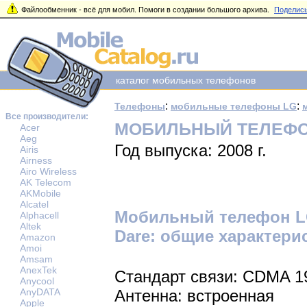
Файлообменник - всё для мобил. Помоги в создании большого архива.
Поделись
каталог мобильных телефонов
:
:
Телефоны
мобильные телефоны LG
Все производители:
МОБИЛЬНЫЙ ТЕЛЕФОН
Acer
Aeg
Год выпуска: 2008 г.
Airis
Airness
Airo Wireless
AK Telecom
AKMobile
Alcatel
Мобильный телефон L
Alphacell
Altek
Dare: общие характери
Amazon
Amoi
Amsam
AnexTek
Стандарт связи: CDMA 1
Anycool
AnyDATA
Антенна: встроенная
Apple