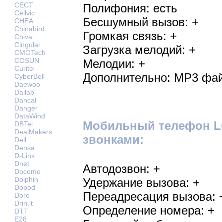
CECT
Полифония: есть
Cellvic
Бесшумный вызов: +
CHEA
Chinabird
Громкая связь: +
Chiva
Cingular
Загрузка мелодий: +
CMOTech
COSUN
Мелодии: +
Curitel
Дополнительно: MP3 фай
CyberBell
Daewoo
Dallab
Dancal
Danger
DataWind
Мобильный телефон LG
DBTel
DealMakers
звонками:
Dell
Densa
D-Link
Dnet
Автодозвон: +
Docomo
Dolphin
Удержание вызова: +
Dopod
Переадресация вызова: 
Doro
Drin.it
Определение номера: +
DTT
E28