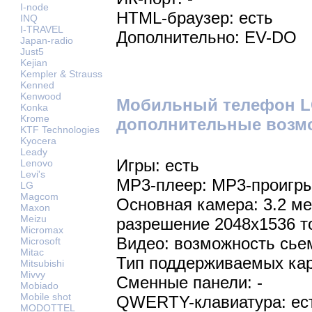
I-node
HTML-браузер: есть
INQ
I-TRAVEL
Дополнительно: EV-DO
Japan-radio
Just5
Kejian
Kempler & Strauss
Kenned
Kenwood
Мобильный телефон LG
Konka
Krome
дополнительные возм
KTF Technologies
Kyocera
Leady
Игры: есть
Lenovo
Levi's
MP3-плеер: MP3-проигр
LG
Magcom
Основная камера: 3.2 м
Maxon
Meizu
разрешение 2048х1536 т
Micromax
Видео: возможность сье
Microsoft
Mitac
Тип поддерживаемых кар
Mitsubishi
Mivvy
Сменные панели: -
Mobiado
Mobile shot
QWERTY-клавиатура: ес
MODOTTEL