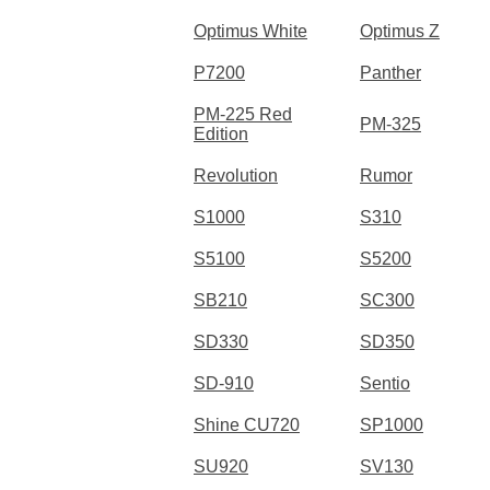
Optimus White
Optimus Z
P7200
Panther
PM-225 Red
PM-325
Edition
Revolution
Rumor
S1000
S310
S5100
S5200
SB210
SC300
SD330
SD350
SD-910
Sentio
Shine CU720
SP1000
SU920
SV130