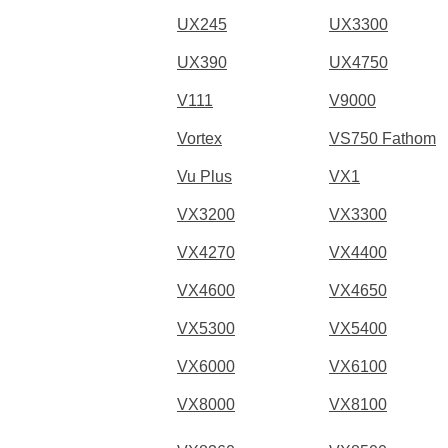
UX245
UX3300
UX390
UX4750
V111
V9000
Vortex
VS750 Fathom
Vu Plus
VX1
VX3200
VX3300
VX4270
VX4400
VX4600
VX4650
VX5300
VX5400
VX6000
VX6100
VX8000
VX8100