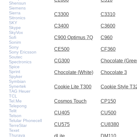
Shensun
Siemens
Sierra
C3300
C3310
Sitronics
SKY
C3400
C3600
Skype
SkyVox
Sofi
C900 Optimus 7Q
C960
Sonim
Sony
CE500
CF360
Sony Ericsson
Soutec
CG300
Chocolate (Gree
Spectronics
Spice
Sprint
Chocolate (White)
Chocolate 3
Spyker
Symbian
Synertek
Cookie Lite T300
Cookie Style T3
TAG Heuer
TCL
Tel.Me
Cosmos Touch
CP150
Telepong
Telit
CU405
CU500
Telson
Telular Phonecell
CU575
CU8380
TerreStar
Texet
Thuraya
dLite
DM110