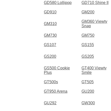
GD580 Lollipop
GD710 Shine II
GD910
GM200
GM360 Viewty
GM310
Snap
GM730
GM750
GS107
GS155
GS200
GS205
GS500 Cookie
GT400 Viewty
Plus
Smile
GT500s
GT505
GT950 Arena
GU200
GU292
GW300