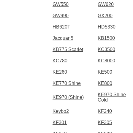
GW550
GW620
GW990
GX200
HB620T
HD5330
Jacquar 5
KB1500
KB775 Scarlet
KC3500
KC780
KC8000
KE260
KE500
KE770 Shine
KE800
KE970 Shine
KE970 (Shine)
Gold
Keybo2
KF240
KF301
KF305