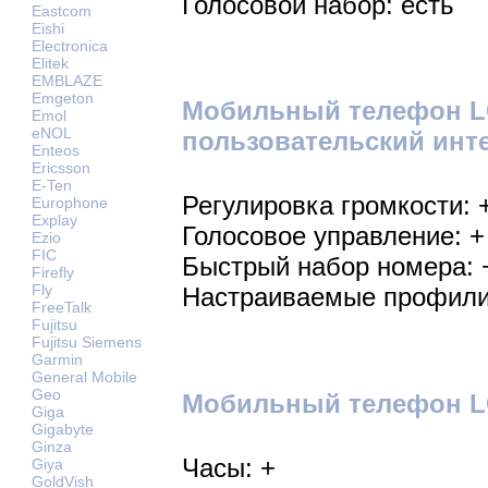
Голосовой набор: есть
Eastcom
Eishi
Electronica
Elitek
EMBLAZE
Emgeton
Мобильный телефон LG
Emol
eNOL
пользовательский инт
Enteos
Ericsson
E-Ten
Регулировка громкости: 
Europhone
Explay
Голосовое управление: +
Ezio
FIC
Быстрый набор номера: 
Firefly
Fly
Настраиваемые профили
FreeTalk
Fujitsu
Fujitsu Siemens
Garmin
General Mobile
Geo
Мобильный телефон LG
Giga
Gigabyte
Ginza
Часы: +
Giya
GoldVish