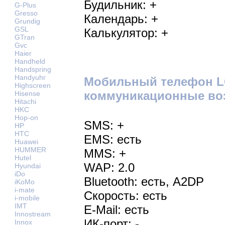
Будильник: +
G-Plus
Gresso
Календарь: +
Grundig
GSL
Калькулятор: +
GTran
Gvc
Haier
Handheld
Handspring
Handyuhr
Мобильный телефон LG
Highscreen
коммуникационные во
Hisense
Hitachi
HKC
Hop-on
SMS: +
HP
HTC
EMS: есть
Huawei
HUMMER
MMS: +
Hutel
WAP: 2.0
Hyundai
iDo
Bluetooth: есть, A2DP
iKoMo
i-mate
Скорость: есть
i-mobile
IMT
E-Mail: есть
Innostream
ИК-порт: -
Innox