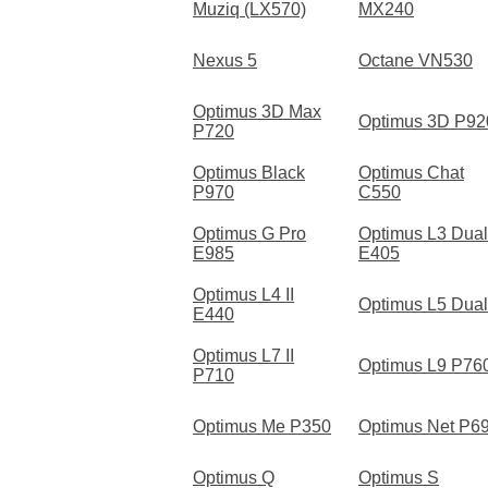
Muziq (LX570)
MX240
Nexus 5
Octane VN530
Optimus 3D Max
Optimus 3D P92
P720
Optimus Black
Optimus Chat
P970
C550
Optimus G Pro
Optimus L3 Dual
E985
E405
Optimus L4 II
Optimus L5 Dual
E440
Optimus L7 II
Optimus L9 P76
P710
Optimus Me P350
Optimus Net P6
Optimus Q
Optimus S