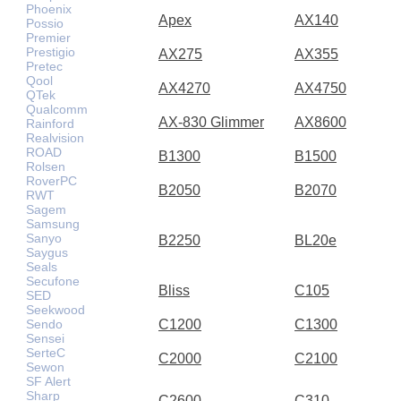
Phoenix
Apex
AX140
Possio
Premier
Prestigio
AX275
AX355
Pretec
Qool
AX4270
AX4750
QTek
Qualcomm
AX-830 Glimmer
AX8600
Rainford
Realvision
ROAD
B1300
B1500
Rolsen
RoverPC
B2050
B2070
RWT
Sagem
Samsung
Sanyo
B2250
BL20e
Saygus
Seals
Secufone
Bliss
C105
SED
Seekwood
Sendo
C1200
C1300
Sensei
SerteC
C2000
C2100
Sewon
SF Alert
Sharp
C2600
C310