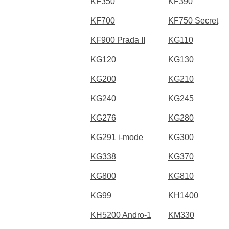
KF350
KF390
KF700
KF750 Secret
KF900 Prada II
KG110
KG120
KG130
KG200
KG210
KG240
KG245
KG276
KG280
KG291 i-mode
KG300
KG338
KG370
KG800
KG810
KG99
KH1400
KH5200 Andro-1
KM330