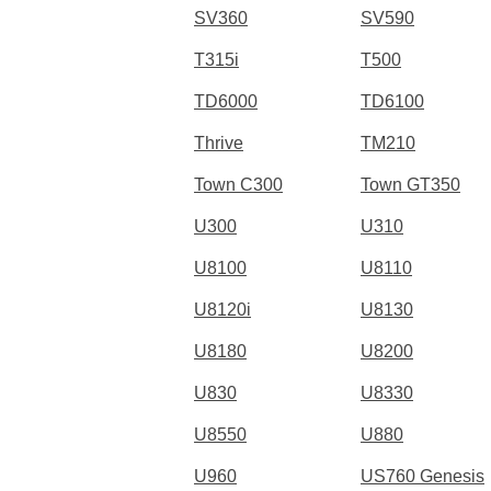
SV360
SV590
T315i
T500
TD6000
TD6100
Thrive
TM210
Town C300
Town GT350
U300
U310
U8100
U8110
U8120i
U8130
U8180
U8200
U830
U8330
U8550
U880
U960
US760 Genesis