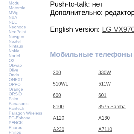
Push-to-talk: нет
Modu
Motorola
Дополнительно: редакто
MWg
NBA
NEC
Neonode
English version:
LG VX970
NeoPoint
Newgen
Nextel
Nintaus
Nokia
Мобильные телефоны
Nortel
O2
Okwap
Olive
200
330W
Onda
ONEXT
510WL
511W
OPPO
Orange
ORSiO
600
601
Palm
Panasonic
8100
8575 Samba
Pantech
Paragon Wireless
PC-Ephone
A120
A130
PENCK
Pharos
A230
A7110
Philips