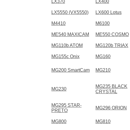
LX370
LX400
LX5550 (VX5550)
LX600 Lotus
M4410
M6100
ME540 MAXICAM
ME550 COSMO
MG110b ATOM
MG120b TRIAX
MG155c Onix
MG160
MG200 SmartCam
MG210
MG235 BLACK
MG230
CRYSTAL
MG295 STAR-
MG296 ORION
PRETO
MG800
MG810