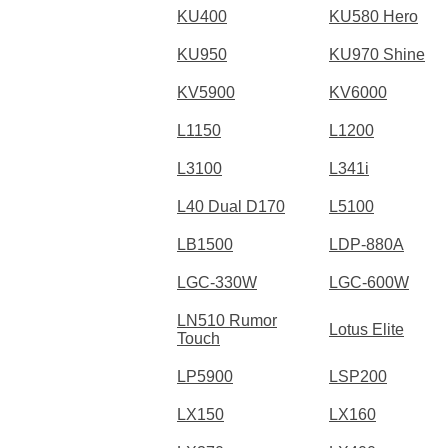
KU400
KU580 Hero
KU950
KU970 Shine
KV5900
KV6000
L1150
L1200
L3100
L341i
L40 Dual D170
L5100
LB1500
LDP-880A
LGC-330W
LGC-600W
LN510 Rumor
Lotus Elite
Touch
LP5900
LSP200
LX150
LX160