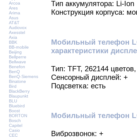
Тип аккумулятора: Li-Ion
Arcoa
Ares
Конструкция корпуса: мо
Arima
Asus
AT&T
Audiovox
Axesstel
Axia
Мобильный телефон LG
BBK
BB-mobile
характеристики диспле
Beijing
Bellperre
Bellwave
Benefon
Тип: TFT, 262144 цветов,
BenQ
Сенсорный дисплей: +
BenQ-Siemens
Binatone
Подсветка: есть
Bird
BlackBerry
Blaupunkt
BLU
Bluebird
Boost
Мобильный телефон LG
BORTON
Bosch
Capitel
Casio
Виброзвонок: +
CEC