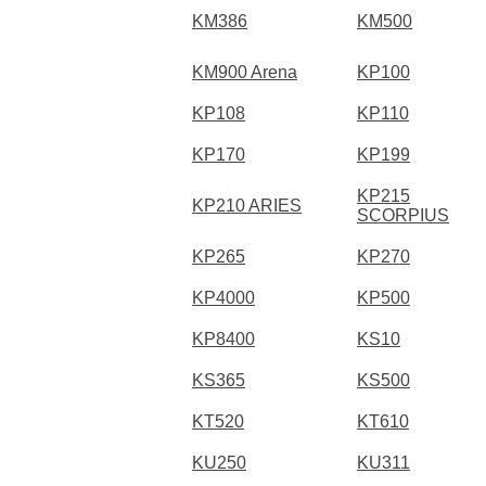
KM386
KM500
KM900 Arena
KP100
KP108
KP110
KP170
KP199
KP215
KP210 ARIES
SCORPIUS
KP265
KP270
KP4000
KP500
KP8400
KS10
KS365
KS500
KT520
KT610
KU250
KU311