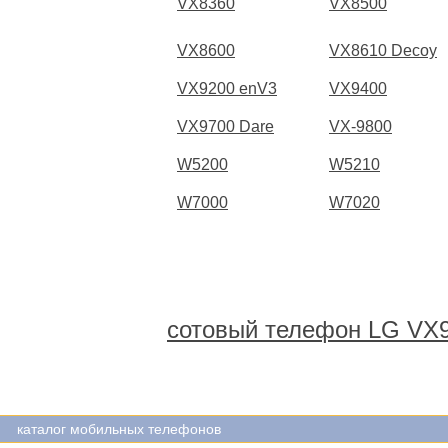
VX8360
VX8500
VX8600
VX8610 Decoy
VX9200 enV3
VX9400
VX9700 Dare
VX-9800
W5200
W5210
W7000
W7020
сотовый телефон LG VX9
каталог мобильных телефонов