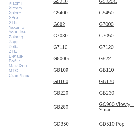
G5210
G5220C
Xiaomi
Xircom
Xplore
G5400
G5450
XPro
XTE
G682
G7000
Yakumo
YourLine
G7030
G7050
Zakang
Zapp
Zetta
G7110
G7120
ZTE
Билайн
G8000i
G822
Вобис
МегаФон
GB109
GB110
МТС
Скай Линк
GB160
GB170
GB220
GB230
GC900 Viewty II
GB280
Smart
GD350
GD510 Pop