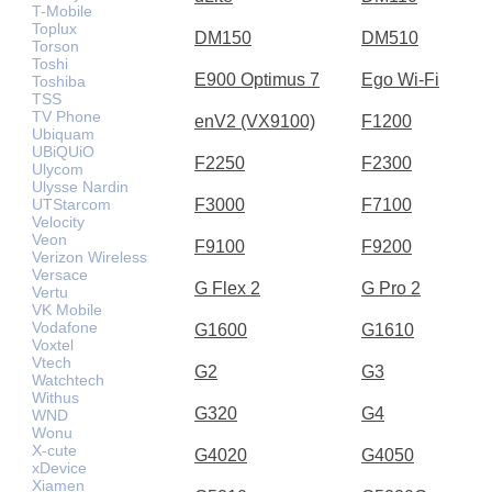
T-Mobile
Toplux
DM150
DM510
Torson
Toshi
E900 Optimus 7
Ego Wi-Fi
Toshiba
TSS
TV Phone
enV2 (VX9100)
F1200
Ubiquam
UBiQUiO
F2250
F2300
Ulycom
Ulysse Nardin
UTStarcom
F3000
F7100
Velocity
Veon
F9100
F9200
Verizon Wireless
Versace
G Flex 2
G Pro 2
Vertu
VK Mobile
Vodafone
G1600
G1610
Voxtel
Vtech
G2
G3
Watchtech
Withus
G320
G4
WND
Wonu
X-cute
G4020
G4050
xDevice
Xiamen