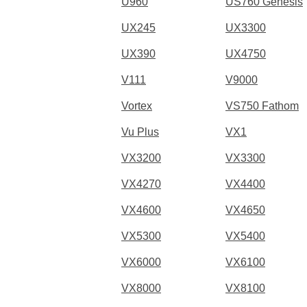
U960
US760 Genesis
UX245
UX3300
UX390
UX4750
V111
V9000
Vortex
VS750 Fathom
Vu Plus
VX1
VX3200
VX3300
VX4270
VX4400
VX4600
VX4650
VX5300
VX5400
VX6000
VX6100
VX8000
VX8100