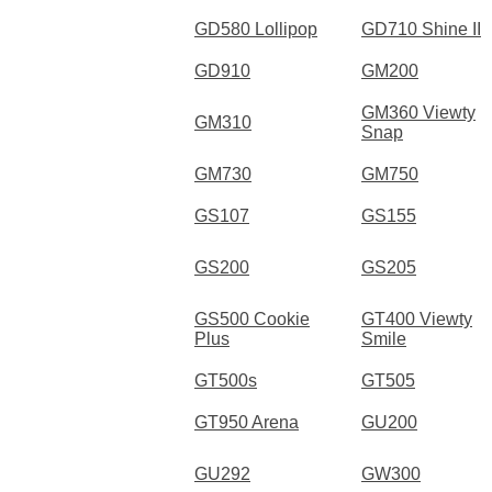
GD580 Lollipop
GD710 Shine II
GD910
GM200
GM360 Viewty
GM310
Snap
GM730
GM750
GS107
GS155
GS200
GS205
GS500 Cookie
GT400 Viewty
Plus
Smile
GT500s
GT505
GT950 Arena
GU200
GU292
GW300