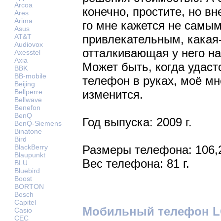
Arcoa
конечно, простите, но в
Ares
Arima
го мне кажется не самы
Asus
AT&T
привлекательным, какая
Audiovox
отталкивающая у него н
Axesstel
Axia
Может быть, когда удаст
BBK
BB-mobile
телефон в руках, моё мн
Beijing
Bellperre
изменится.
Bellwave
Benefon
BenQ
Год выпуска: 2009 г.
BenQ-Siemens
Binatone
Bird
BlackBerry
Размеры телефона: 106,
Blaupunkt
Вес телефона: 81 г.
BLU
Bluebird
Boost
BORTON
Bosch
Capitel
Мобильный телефон L
Casio
CEC