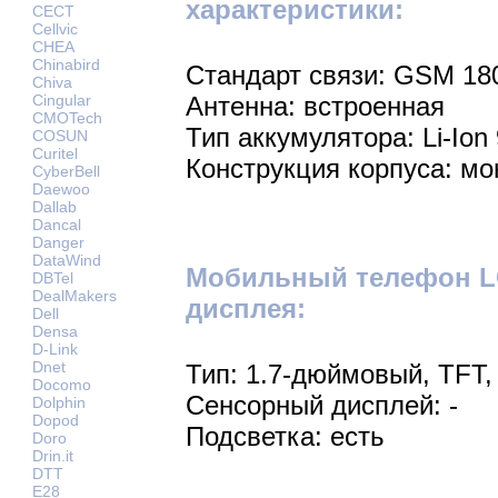
характеристики:
CECT
Cellvic
CHEA
Chinabird
Стандарт связи: GSM 18
Chiva
Cingular
Антенна: встроенная
CMOTech
Тип аккумулятора: Li-Ion
COSUN
Curitel
Конструкция корпуса: мо
CyberBell
Daewoo
Dallab
Dancal
Danger
DataWind
Мобильный телефон LG
DBTel
DealMakers
дисплея:
Dell
Densa
D-Link
Dnet
Тип: 1.7-дюймовый, TFT,
Docomo
Сенсорный дисплей: -
Dolphin
Dopod
Подсветка: есть
Doro
Drin.it
DTT
E28