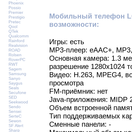
Phoenix
Possio
Premier
Мобильный телефон L
Prestigio
Pretec
возможности:
Qool
QTek
Qualcomm
Игры: есть
Rainford
Realvision
MP3-плеер: eAAC+, MP3
ROAD
Rolsen
Основная камера: 1.3 м
RoverPC
RWT
разрешение 1280х1024 т
Sagem
Видео: H.263, MPEG4, в
Samsung
Sanyo
просмотра
Saygus
Seals
FM-приёмник: нет
Secufone
SED
Java-приложения: MIDP 
Seekwood
Объем встроенной памят
Sendo
Sensei
Тип поддерживаемых кар
SerteC
Sewon
Сменные панели: -
SF Alert
Sharp