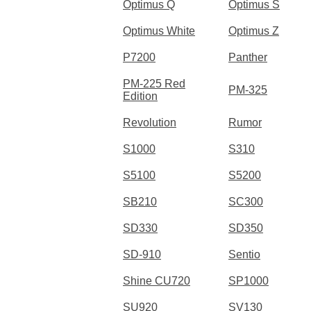
Optimus Q
Optimus S
Optimus White
Optimus Z
P7200
Panther
PM-225 Red
PM-325
Edition
Revolution
Rumor
S1000
S310
S5100
S5200
SB210
SC300
SD330
SD350
SD-910
Sentio
Shine CU720
SP1000
SU920
SV130