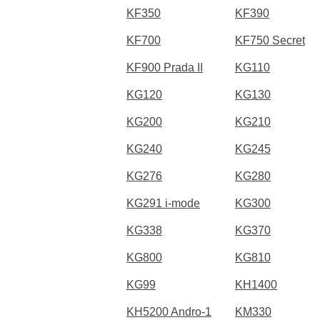
KF350
KF390
KF700
KF750 Secret
KF900 Prada II
KG110
KG120
KG130
KG200
KG210
KG240
KG245
KG276
KG280
KG291 i-mode
KG300
KG338
KG370
KG800
KG810
KG99
KH1400
KH5200 Andro-1
KM330