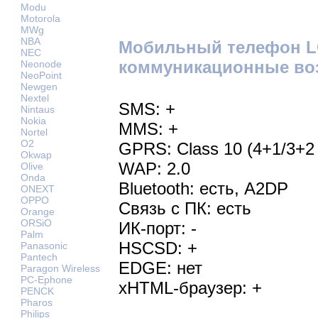
Modu
Motorola
MWg
NBA
Мобильный телефон L
NEC
коммуникационные во
Neonode
NeoPoint
Newgen
Nextel
SMS: +
Nintaus
Nokia
MMS: +
Nortel
O2
GPRS: Class 10 (4+1/3+2 
Okwap
WAP: 2.0
Olive
Onda
Bluetooth: есть, A2DP
ONEXT
OPPO
Связь с ПК: есть
Orange
ORSiO
ИК-порт: -
Palm
HSCSD: +
Panasonic
Pantech
EDGE: нет
Paragon Wireless
PC-Ephone
xHTML-браузер: +
PENCK
Pharos
Philips