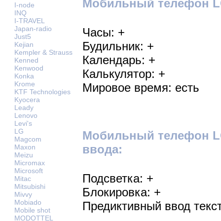
Мобильный телефон LG
I-node
INQ
I-TRAVEL
Japan-radio
Часы: +
Just5
Будильник: +
Kejian
Kempler & Strauss
Календарь: +
Kenned
Kenwood
Калькулятор: +
Konka
Krome
Мировое время: есть
KTF Technologies
Kyocera
Leady
Lenovo
Levi's
LG
Мобильный телефон LG
Magcom
ввода:
Maxon
Meizu
Micromax
Microsoft
Подсветка: +
Mitac
Mitsubishi
Блокировка: +
Mivvy
Mobiado
Предиктивный ввод текст
Mobile shot
MODOTTEL