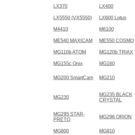
LX370
LX400
LX5550 (VX5550)
LX600 Lotus
M4410
M6100
ME540 MAXICAM
ME550 COSMO
MG110b ATOM
MG120b TRIAX
MG155c Onix
MG160
MG200 SmartCam
MG210
MG235 BLACK
MG230
CRYSTAL
MG295 STAR-
MG296 ORION
PRETO
MG800
MG810