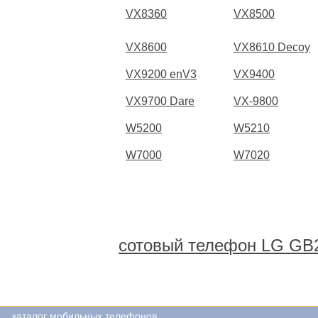
VX8360
VX8500
VX8600
VX8610 Decoy
VX9200 enV3
VX9400
VX9700 Dare
VX-9800
W5200
W5210
W7000
W7020
сотовый телефон LG GB
каталог мобильных телефонов