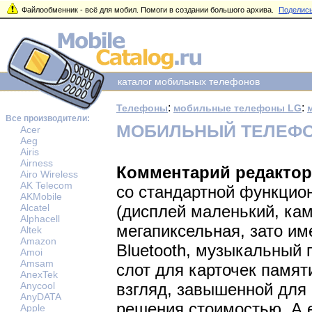
Файлообменник - всё для мобил. Помоги в создании большого архива.
Поделись
каталог мобильных телефонов
:
:
Телефоны
мобильные телефоны LG
Все производители:
МОБИЛЬНЫЙ ТЕЛЕФО
Acer
Aeg
Airis
Airness
Комментарий редактор
Airo Wireless
AK Telecom
со стандартной функцио
AKMobile
Alcatel
(дисплей маленький, кам
Alphacell
мегапиксельная, зато им
Altek
Amazon
Bluetooth, музыкальный 
Amoi
Amsam
слот для карточек памяти
AnexTek
Anycool
взгляд, завышенной для
AnyDATA
решения стоимостью. А 
Apple