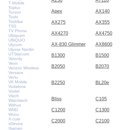
A230
A7110
T-Mobile
Toplux
Apex
AX140
Torson
Toshi
Toshiba
AX275
AX355
TSS
TV Phone
AX4270
AX4750
Ubiquam
UBiQUiO
AX-830 Glimmer
AX8600
Ulycom
Ulysse Nardin
UTStarcom
B1300
B1500
Velocity
Veon
B2050
B2070
Verizon Wireless
Versace
Vertu
VK Mobile
B2250
BL20e
Vodafone
Voxtel
Vtech
Bliss
C105
Watchtech
Withus
WND
C1200
C1300
Wonu
X-cute
C2000
C2100
xDevice
Xiamen