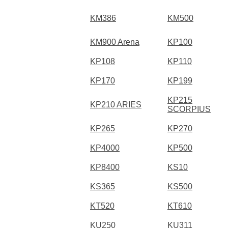
KM386
KM500
KM900 Arena
KP100
KP108
KP110
KP170
KP199
KP215
KP210 ARIES
SCORPIUS
KP265
KP270
KP4000
KP500
KP8400
KS10
KS365
KS500
KT520
KT610
KU250
KU311