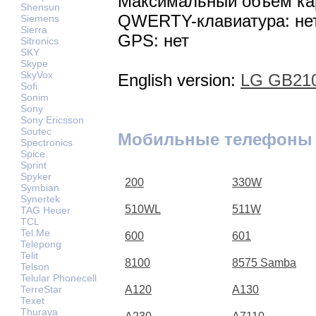
Максимальный объем кар
Shensun
QWERTY-клавиатура: не
Siemens
Sierra
GPS: нет
Sitronics
SKY
Skype
SkyVox
English version:
LG GB210
Sofi
Sonim
Sony
Sony Ericsson
Soutec
Мобильные телефоны
Spectronics
Spice
Sprint
Spyker
200
330W
Symbian
Synertek
510WL
511W
TAG Heuer
TCL
Tel.Me
600
601
Telepong
Telit
8100
8575 Samba
Telson
Telular Phonecell
TerreStar
A120
A130
Texet
Thuraya