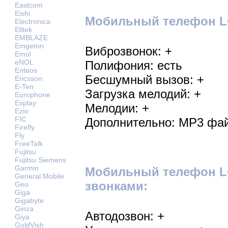
Eastcom
Eishi
Мобильный телефон LG
Electronica
Elitek
EMBLAZE
Emgeton
Виброзвонок: +
Emol
eNOL
Полифония: есть
Enteos
Бесшумный вызов: +
Ericsson
E-Ten
Загрузка мелодий: +
Europhone
Explay
Мелодии: +
Ezio
FIC
Дополнительно: MP3 фай
Firefly
Fly
FreeTalk
Fujitsu
Fujitsu Siemens
Garmin
Мобильный телефон L
General Mobile
звонками:
Geo
Giga
Gigabyte
Ginza
Автодозвон: +
Giya
GoldVish