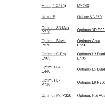
Muziq (LX570)
MX240
Nexus 5
Octane VN530
Optimus 3D Max
Optimus 3D P92
P720
Optimus Black
Optimus Chat
P970
C550
Optimus G Pro
Optimus L3 Dual
E985
E405
Optimus L4 II
Optimus L5 Dual
E440
Optimus L7 II
Optimus L9 P76
P710
Optimus Me P350
Optimus Net P6