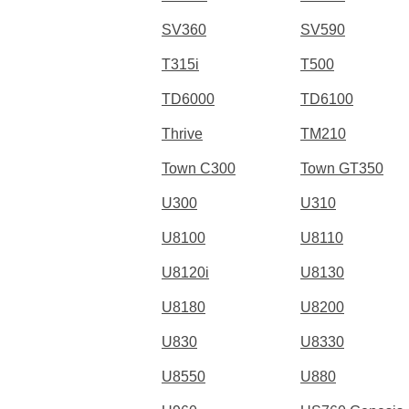
SV360
SV590
T315i
T500
TD6000
TD6100
Thrive
TM210
Town C300
Town GT350
U300
U310
U8100
U8110
U8120i
U8130
U8180
U8200
U830
U8330
U8550
U880