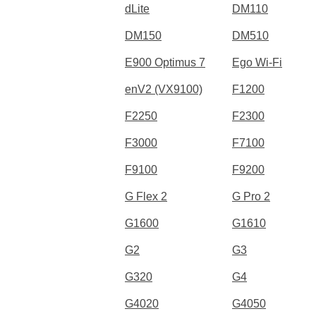
dLite
DM110
DM150
DM510
E900 Optimus 7
Ego Wi-Fi
enV2 (VX9100)
F1200
F2250
F2300
F3000
F7100
F9100
F9200
G Flex 2
G Pro 2
G1600
G1610
G2
G3
G320
G4
G4020
G4050