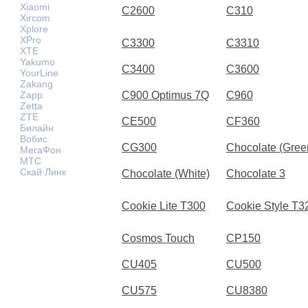
Xiaomi
C2600
C310
Xircom
Xplore
XPro
C3300
C3310
XTE
Yakumo
C3400
C3600
YourLine
Zakang
Zapp
C900 Optimus 7Q
C960
Zetta
ZTE
CE500
CF360
Билайн
Вобис
CG300
Chocolate (Gree
МегаФон
МТС
Скай Линк
Chocolate (White)
Chocolate 3
Cookie Lite T300
Cookie Style T3
Cosmos Touch
CP150
CU405
CU500
CU575
CU8380