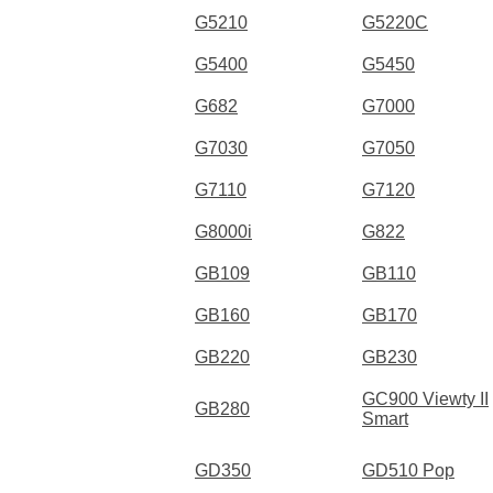
G5210
G5220C
G5400
G5450
G682
G7000
G7030
G7050
G7110
G7120
G8000i
G822
GB109
GB110
GB160
GB170
GB220
GB230
GC900 Viewty II
GB280
Smart
GD350
GD510 Pop