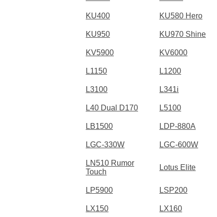
KU400
KU580 Hero
KU950
KU970 Shine
KV5900
KV6000
L1150
L1200
L3100
L341i
L40 Dual D170
L5100
LB1500
LDP-880A
LGC-330W
LGC-600W
LN510 Rumor
Lotus Elite
Touch
LP5900
LSP200
LX150
LX160