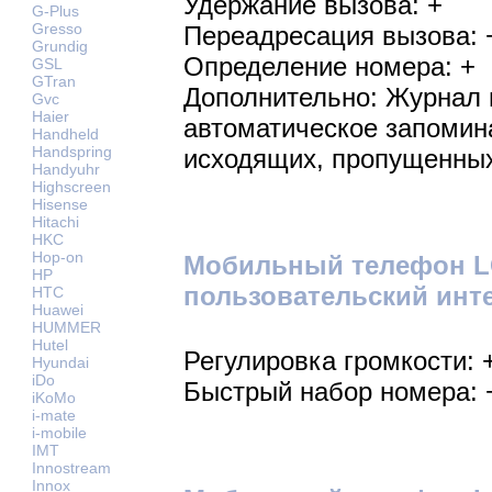
Удержание вызова: +
G-Plus
Gresso
Переадресация вызова: 
Grundig
Определение номера: +
GSL
GTran
Дополнительно: Журнал 
Gvc
Haier
автоматическое запомин
Handheld
Handspring
исходящих, пропущенны
Handyuhr
Highscreen
Hisense
Hitachi
HKC
Hop-on
Мобильный телефон L
HP
пользовательский инт
HTC
Huawei
HUMMER
Hutel
Регулировка громкости: 
Hyundai
iDo
Быстрый набор номера: 
iKoMo
i-mate
i-mobile
IMT
Innostream
Innox