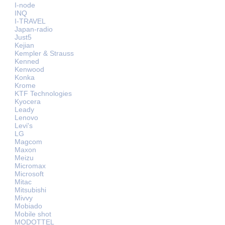
I-node
INQ
I-TRAVEL
Japan-radio
Just5
Kejian
Kempler & Strauss
Kenned
Kenwood
Konka
Krome
KTF Technologies
Kyocera
Leady
Lenovo
Levi's
LG
Magcom
Maxon
Meizu
Micromax
Microsoft
Mitac
Mitsubishi
Mivvy
Mobiado
Mobile shot
MODOTTEL