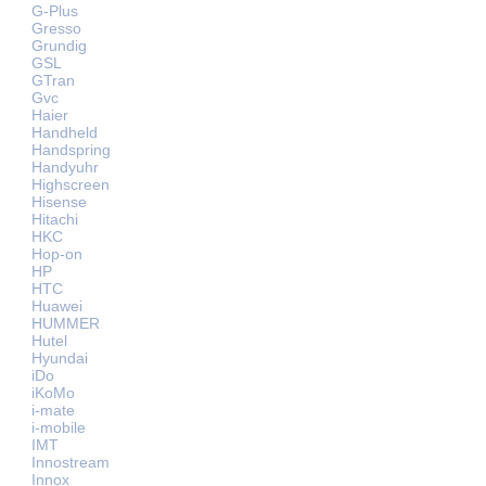
G-Plus
Gresso
Grundig
GSL
GTran
Gvc
Haier
Handheld
Handspring
Handyuhr
Highscreen
Hisense
Hitachi
HKC
Hop-on
HP
HTC
Huawei
HUMMER
Hutel
Hyundai
iDo
iKoMo
i-mate
i-mobile
IMT
Innostream
Innox