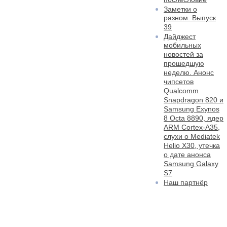
Заметки о
разном. Выпуск
39
Дайджест
мобильных
новостей за
прошедшую
неделю. Анонс
чипсетов
Qualcomm
Snapdragon 820 и
Samsung Exynos
8 Octa 8890, ядер
ARM Cortex-A35,
слухи о Mediatek
Helio X30, утечка
о дате анонса
Samsung Galaxy
S7
Наш партнёр