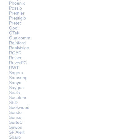
Phoenix
Possio
Premier
Prestigio
Pretec
Qool
QTek
Qualcomm
Rainford
Realvision
ROAD
Rolsen
RoverPC
RWT
Sagem
Samsung
Sanyo
Saygus
Seals
Secufone
SED
Seekwood
Sendo
Sensei
SerteC
Sewon
SF Alert
Sharp