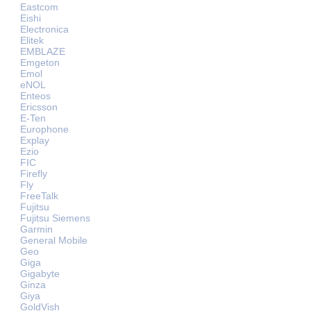
Eastcom
Eishi
Electronica
Elitek
EMBLAZE
Emgeton
Emol
eNOL
Enteos
Ericsson
E-Ten
Europhone
Explay
Ezio
FIC
Firefly
Fly
FreeTalk
Fujitsu
Fujitsu Siemens
Garmin
General Mobile
Geo
Giga
Gigabyte
Ginza
Giya
GoldVish