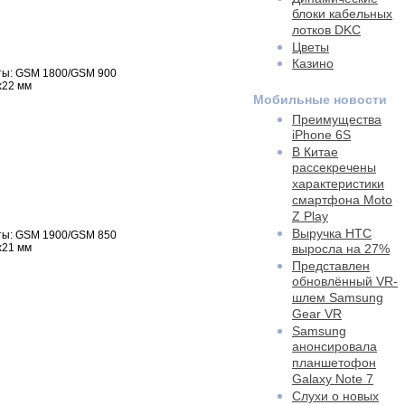
блоки кабельных
лотков DKC
Цветы
Казино
ы: GSM 1800/GSM 900
x22 мм
Мобильные новости
Преимущества
iPhone 6S
В Китае
рассекречены
характеристики
смартфона Moto
Z Play
Выручка HTC
ы: GSM 1900/GSM 850
x21 мм
выросла на 27%
Представлен
обновлённый VR-
шлем Samsung
Gear VR
Samsung
анонсировала
планшетофон
Galaxy Note 7
Слухи о новых