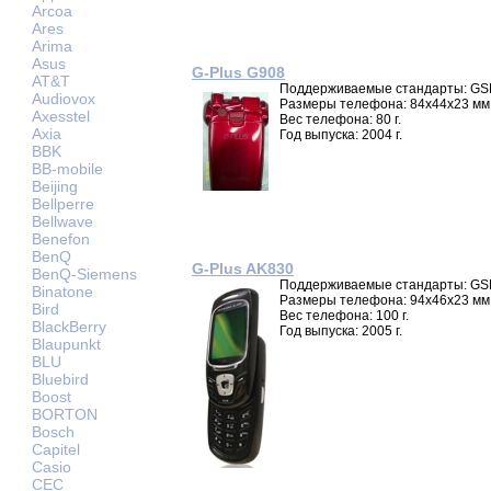
Arcoa
Ares
Arima
Asus
G-Plus G908
AT&T
Поддерживаемые стандарты: GS
Audiovox
Размеры телефона: 84x44x23 мм
Axesstel
Вес телефона: 80 г.
Axia
Год выпуска: 2004 г.
BBK
BB-mobile
Beijing
Bellperre
Bellwave
Benefon
BenQ
G-Plus AK830
BenQ-Siemens
Поддерживаемые стандарты: GS
Binatone
Размеры телефона: 94x46x23 мм
Bird
Вес телефона: 100 г.
BlackBerry
Год выпуска: 2005 г.
Blaupunkt
BLU
Bluebird
Boost
BORTON
Bosch
Capitel
Casio
CEC