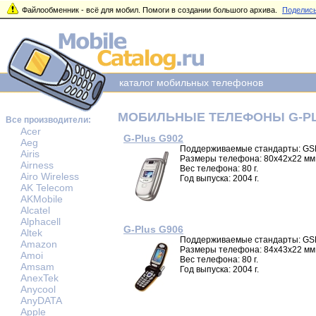
Файлообменник - всё для мобил. Помоги в создании большого архива.
Поделись
каталог мобильных телефонов
МОБИЛЬНЫЕ ТЕЛЕФОНЫ G-P
Все производители:
Acer
G-Plus G902
Aeg
Поддерживаемые стандарты: GS
Airis
Размеры телефона: 80x42x22 мм
Airness
Вес телефона: 80 г.
Airo Wireless
Год выпуска: 2004 г.
AK Telecom
AKMobile
Alcatel
Alphacell
G-Plus G906
Altek
Поддерживаемые стандарты: GS
Amazon
Размеры телефона: 84x43x22 мм
Amoi
Вес телефона: 80 г.
Amsam
Год выпуска: 2004 г.
AnexTek
Anycool
AnyDATA
Apple