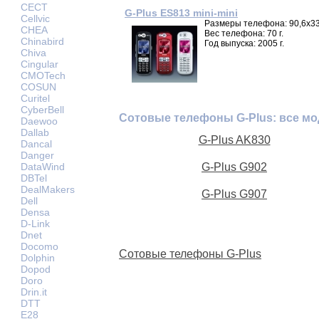
CECT
G-Plus ES813 mini-mini
Cellvic
Размеры телефона: 90,6x33
CHEA
Вес телефона: 70 г.
Chinabird
Год выпуска: 2005 г.
Chiva
Cingular
CMOTech
COSUN
Curitel
CyberBell
Сотовые телефоны G-Plus: все м
Daewoo
Dallab
G-Plus AK830
Dancal
Danger
DataWind
G-Plus G902
DBTel
DealMakers
G-Plus G907
Dell
Densa
D-Link
Dnet
Docomo
Сотовые телефоны G-Plus
Dolphin
Dopod
Doro
Drin.it
DTT
E28