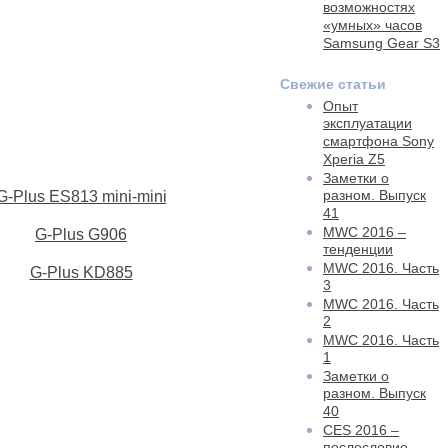
возможностях
«умных» часов
Samsung Gear S3
Свежие статьи
Опыт
эксплуатации
смартфона Sony
Xperia Z5
Заметки о
разном. Выпуск
G-Plus ES813 mini-mini
41
MWC 2016 –
G-Plus G906
тенденции
MWC 2016. Часть
G-Plus KD885
3
MWC 2016. Часть
2
MWC 2016. Часть
1
Заметки о
разном. Выпуск
40
CES 2016 –
послесловие