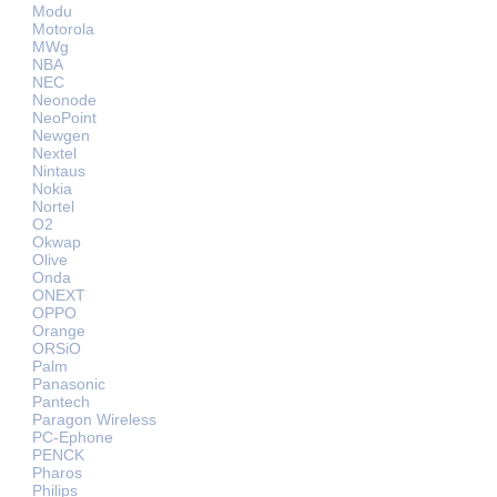
Modu
Motorola
MWg
NBA
NEC
Neonode
NeoPoint
Newgen
Nextel
Nintaus
Nokia
Nortel
O2
Okwap
Olive
Onda
ONEXT
OPPO
Orange
ORSiO
Palm
Panasonic
Pantech
Paragon Wireless
PC-Ephone
PENCK
Pharos
Philips