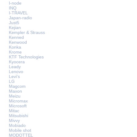
I-node
INQ
I-TRAVEL
Japan-radio
Just5
Kejian
Kempler & Strauss
Kenned
Kenwood
Konka
Krome
KTF Technologies
Kyocera
Leady
Lenovo
Levi's
LG
Magcom
Maxon
Meizu
Micromax
Microsoft
Mitac
Mitsubishi
Mivvy
Mobiado
Mobile shot
MODOTTEL