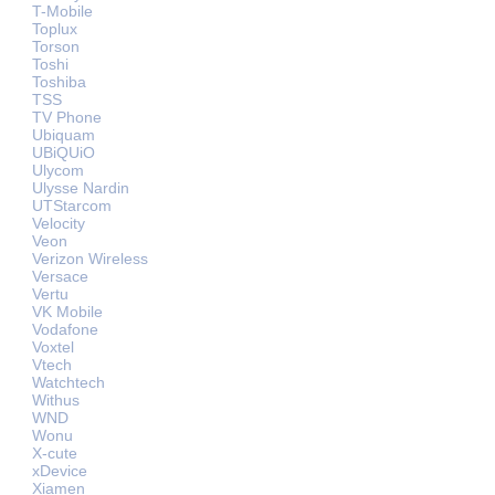
T-Mobile
Toplux
Torson
Toshi
Toshiba
TSS
TV Phone
Ubiquam
UBiQUiO
Ulycom
Ulysse Nardin
UTStarcom
Velocity
Veon
Verizon Wireless
Versace
Vertu
VK Mobile
Vodafone
Voxtel
Vtech
Watchtech
Withus
WND
Wonu
X-cute
xDevice
Xiamen