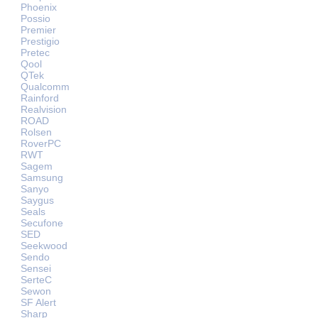
Phoenix
Possio
Premier
Prestigio
Pretec
Qool
QTek
Qualcomm
Rainford
Realvision
ROAD
Rolsen
RoverPC
RWT
Sagem
Samsung
Sanyo
Saygus
Seals
Secufone
SED
Seekwood
Sendo
Sensei
SerteC
Sewon
SF Alert
Sharp