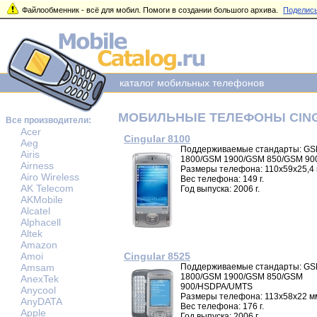
Файлообменник - всё для мобил. Помоги в создании большого архива.
Поделись
каталог мобильных телефонов
МОБИЛЬНЫЕ ТЕЛЕФОНЫ CIN
Все производители:
Acer
Cingular 8100
Aeg
Поддерживаемые стандарты: G
Airis
1800/GSM 1900/GSM 850/GSM 90
Airness
Размеры телефона: 110x59x25,4
Airo Wireless
Вес телефона: 149 г.
AK Telecom
Год выпуска: 2006 г.
AKMobile
Alcatel
Alphacell
Altek
Amazon
Amoi
Cingular 8525
Amsam
Поддерживаемые стандарты: G
1800/GSM 1900/GSM 850/GSM
AnexTek
900/HSDPA/UMTS
Anycool
Размеры телефона: 113x58x22 м
AnyDATA
Вес телефона: 176 г.
Apple
Год выпуска: 2006 г.