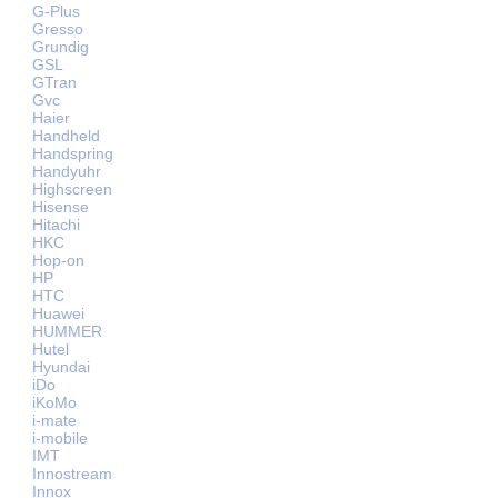
G-Plus
Gresso
Grundig
GSL
GTran
Gvc
Haier
Handheld
Handspring
Handyuhr
Highscreen
Hisense
Hitachi
HKC
Hop-on
HP
HTC
Huawei
HUMMER
Hutel
Hyundai
iDo
iKoMo
i-mate
i-mobile
IMT
Innostream
Innox