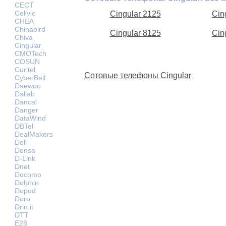
CECT
Cellvic
Cingular 2125
Cin
CHEA
Chinabird
Cingular 8125
Cin
Chiva
Cingular
CMOTech
COSUN
Curitel
Сотовые телефоны Cingular
CyberBell
Daewoo
Dallab
Dancal
Danger
DataWind
DBTel
DealMakers
Dell
Densa
D-Link
Dnet
Docomo
Dolphin
Dopod
Doro
Drin.it
DTT
E28