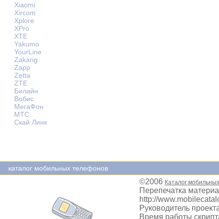
Xiaomi
Xircom
Xplore
XPro
XTE
Yakumo
YourLine
Zakang
Zapp
Zetta
ZTE
Билайн
Вобис
МегаФон
МТС
Скай Линк
каталог мобильных телефонов
©2006
Каталог мобильны
Перепечатка материа
http://www.mobilecatal
Руководитель проекта
Время работы скрипта: