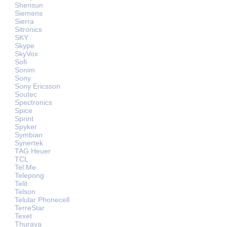
Shensun
Siemens
Sierra
Sitronics
SKY
Skype
SkyVox
Sofi
Sonim
Sony
Sony Ericsson
Soutec
Spectronics
Spice
Sprint
Spyker
Symbian
Synertek
TAG Heuer
TCL
Tel.Me
Telepong
Telit
Telson
Telular Phonecell
TerreStar
Texet
Thuraya