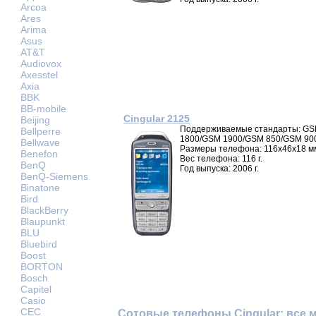
Arcoa
Ares
Arima
Asus
AT&T
Audiovox
Axesstel
Axia
BBK
BB-mobile
Cingular 2125
Beijing
Поддерживаемые стандарты: G
Bellperre
1800/GSM 1900/GSM 850/GSM 90
Bellwave
Размеры телефона: 116x46x18 м
Benefon
Вес телефона: 116 г.
BenQ
Год выпуска: 2006 г.
BenQ-Siemens
Binatone
Bird
BlackBerry
Blaupunkt
BLU
Bluebird
Boost
BORTON
Bosch
Capitel
Casio
CEC
Сотовые телефоны Cingular: все 