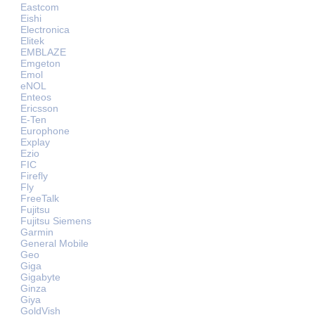
Eastcom
Eishi
Electronica
Elitek
EMBLAZE
Emgeton
Emol
eNOL
Enteos
Ericsson
E-Ten
Europhone
Explay
Ezio
FIC
Firefly
Fly
FreeTalk
Fujitsu
Fujitsu Siemens
Garmin
General Mobile
Geo
Giga
Gigabyte
Ginza
Giya
GoldVish