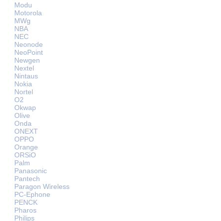
Modu
Motorola
MWg
NBA
NEC
Neonode
NeoPoint
Newgen
Nextel
Nintaus
Nokia
Nortel
O2
Okwap
Olive
Onda
ONEXT
OPPO
Orange
ORSiO
Palm
Panasonic
Pantech
Paragon Wireless
PC-Ephone
PENCK
Pharos
Philips