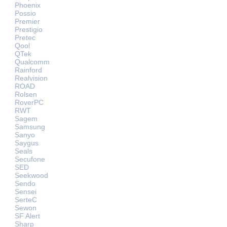
Phoenix
Possio
Premier
Prestigio
Pretec
Qool
QTek
Qualcomm
Rainford
Realvision
ROAD
Rolsen
RoverPC
RWT
Sagem
Samsung
Sanyo
Saygus
Seals
Secufone
SED
Seekwood
Sendo
Sensei
SerteC
Sewon
SF Alert
Sharp