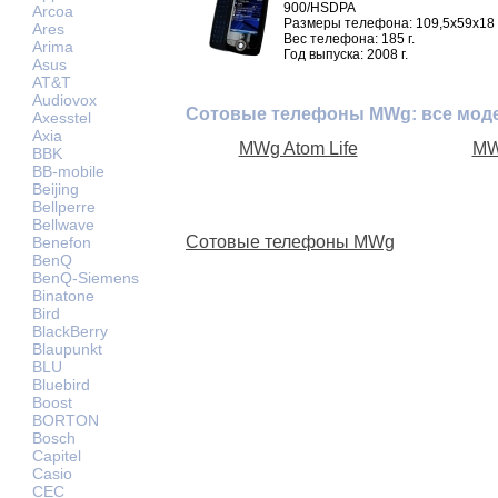
900/HSDPA
Arcoa
Размеры телефона: 109,5x59x18
Ares
Вес телефона: 185 г.
Arima
Год выпуска: 2008 г.
Asus
AT&T
Audiovox
Сотовые телефоны MWg: все мод
Axesstel
Axia
MWg Atom Life
MW
BBK
BB-mobile
Beijing
Bellperre
Bellwave
Сотовые телефоны MWg
Benefon
BenQ
BenQ-Siemens
Binatone
Bird
BlackBerry
Blaupunkt
BLU
Bluebird
Boost
BORTON
Bosch
Capitel
Casio
CEC