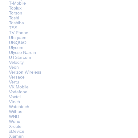
T-Mobile
Toplux
Torson
Toshi
Toshiba
TSS
TV Phone
Ubiquam
UBiQUiO
Ulycom
Ulysse Nardin
UTStarcom
Velocity
Veon
Verizon Wireless
Versace
Vertu
VK Mobile
Vodafone
Voxtel
Vtech
Watchtech
Withus
WND
Wonu
X-cute
xDevice
Xiamen