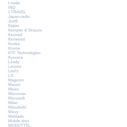
I-node
INQ
I-TRAVEL
Japan-radio
Just5
Kejian
Kempler & Strauss
Kenned
Kenwood
Konka
Krome
KTF Technologies
Kyocera
Leady
Lenovo
Levi's
LG
Magcom
Maxon
Meizu
Micromax
Microsoft
Mitac
Mitsubishi
Mivvy
Mobiado
Mobile shot
MODOTTEL