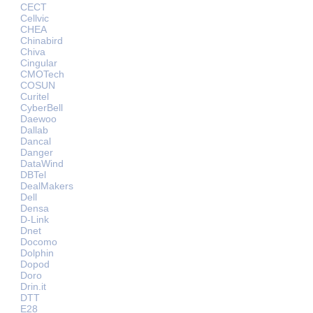
CECT
Cellvic
CHEA
Chinabird
Chiva
Cingular
CMOTech
COSUN
Curitel
CyberBell
Daewoo
Dallab
Dancal
Danger
DataWind
DBTel
DealMakers
Dell
Densa
D-Link
Dnet
Docomo
Dolphin
Dopod
Doro
Drin.it
DTT
E28