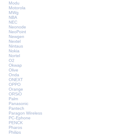
Modu
Motorola
MWg
NBA
NEC
Neonode
NeoPoint
Newgen
Nextel
Nintaus
Nokia
Nortel
O2
Okwap
Olive
Onda
ONEXT
OPPO
Orange
ORSiO
Palm
Panasonic
Pantech
Paragon Wireless
PC-Ephone
PENCK
Pharos
Philips