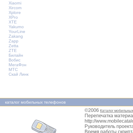
Xiaomi
Xircom
Xplore
XPro
XTE
Yakumo
YourLine
Zakang
Zapp
Zetta
ZTE
Билайн
Вобис
МегаФон
МТС
Скай Линк
каталог мобильных телефонов
©2006
Каталог мобильны
Перепечатка материа
http://www.mobilecatal
Руководитель проекта
Время работы скрипта: