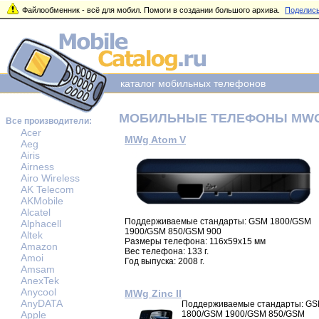
Файлообменник - всё для мобил. Помоги в создании большого архива.
Поделись
каталог мобильных телефонов
МОБИЛЬНЫЕ ТЕЛЕФОНЫ MW
Все производители:
Acer
MWg Atom V
Aeg
Airis
Airness
Airo Wireless
AK Telecom
AKMobile
Alcatel
Поддерживаемые стандарты: GSM 1800/GSM
Alphacell
1900/GSM 850/GSM 900
Altek
Размеры телефона: 116x59x15 мм
Amazon
Вес телефона: 133 г.
Amoi
Год выпуска: 2008 г.
Amsam
AnexTek
Anycool
MWg Zinc II
AnyDATA
Поддерживаемые стандарты: G
Apple
1800/GSM 1900/GSM 850/GSM