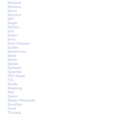
Shensun
Siemens
Sierra
Sitronics
SKY
Skype
SkyVox
Sofi
Sonim
Sony
Sony Ericsson
Soutec
Spectronics
Spice
Sprint
Spyker
Symbian
Synertek
TAG Heuer
TCL
Tel.Me
Telepong
Telit
Telson
Telular Phonecell
TerreStar
Texet
Thuraya