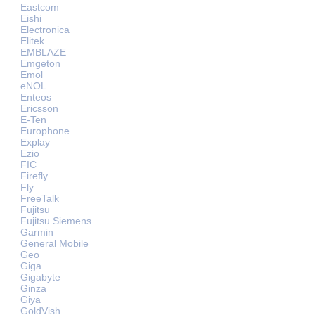
Eastcom
Eishi
Electronica
Elitek
EMBLAZE
Emgeton
Emol
eNOL
Enteos
Ericsson
E-Ten
Europhone
Explay
Ezio
FIC
Firefly
Fly
FreeTalk
Fujitsu
Fujitsu Siemens
Garmin
General Mobile
Geo
Giga
Gigabyte
Ginza
Giya
GoldVish