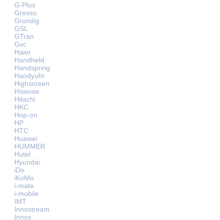
G-Plus
Gresso
Grundig
GSL
GTran
Gvc
Haier
Handheld
Handspring
Handyuhr
Highscreen
Hisense
Hitachi
HKC
Hop-on
HP
HTC
Huawei
HUMMER
Hutel
Hyundai
iDo
iKoMo
i-mate
i-mobile
IMT
Innostream
Innox