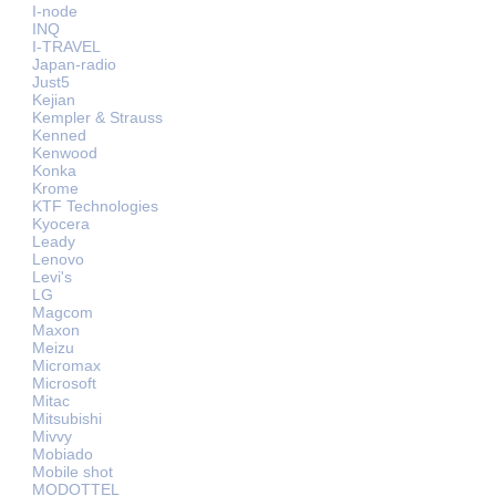
I-node
INQ
I-TRAVEL
Japan-radio
Just5
Kejian
Kempler & Strauss
Kenned
Kenwood
Konka
Krome
KTF Technologies
Kyocera
Leady
Lenovo
Levi's
LG
Magcom
Maxon
Meizu
Micromax
Microsoft
Mitac
Mitsubishi
Mivvy
Mobiado
Mobile shot
MODOTTEL