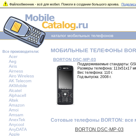
Файлообменник - всё для мобил. Помоги в создании большого архива.
Поделись
каталог мобильных телефонов
МОБИЛЬНЫЕ ТЕЛЕФОНЫ BO
Все производители:
Acer
BORTON DSC-MP-03
Aeg
Поддерживаемые стандарты: GS
Airis
Размеры телефона: 113x51x17 м
Airness
Вес телефона: 110 г.
Airo Wireless
Год выпуска: 2008 г.
AK Telecom
AKMobile
Alcatel
Alphacell
Altek
Amazon
Amoi
Amsam
AnexTek
Сотовые телефоны BORTON: все 
Anycool
AnyDATA
BORTON DSC-MP-03
Apple