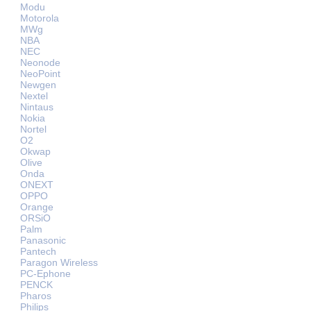
Modu
Motorola
MWg
NBA
NEC
Neonode
NeoPoint
Newgen
Nextel
Nintaus
Nokia
Nortel
O2
Okwap
Olive
Onda
ONEXT
OPPO
Orange
ORSiO
Palm
Panasonic
Pantech
Paragon Wireless
PC-Ephone
PENCK
Pharos
Philips