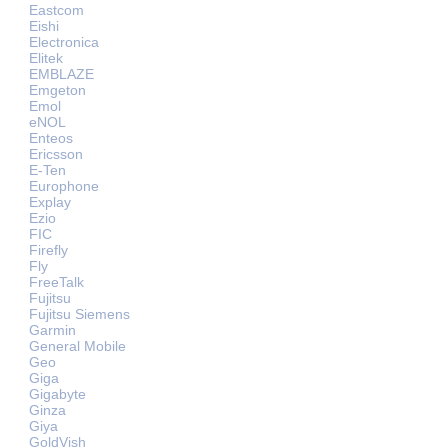
Eastcom
Eishi
Electronica
Elitek
EMBLAZE
Emgeton
Emol
eNOL
Enteos
Ericsson
E-Ten
Europhone
Explay
Ezio
FIC
Firefly
Fly
FreeTalk
Fujitsu
Fujitsu Siemens
Garmin
General Mobile
Geo
Giga
Gigabyte
Ginza
Giya
GoldVish