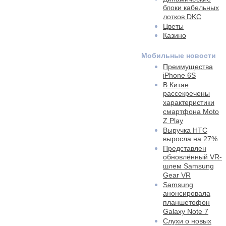
блоки кабельных
лотков DKC
Цветы
Казино
Мобильные новости
Преимущества
iPhone 6S
В Китае
рассекречены
характеристики
смартфона Moto
Z Play
Выручка HTC
выросла на 27%
Представлен
обновлённый VR-
шлем Samsung
Gear VR
Samsung
анонсировала
планшетофон
Galaxy Note 7
Слухи о новых