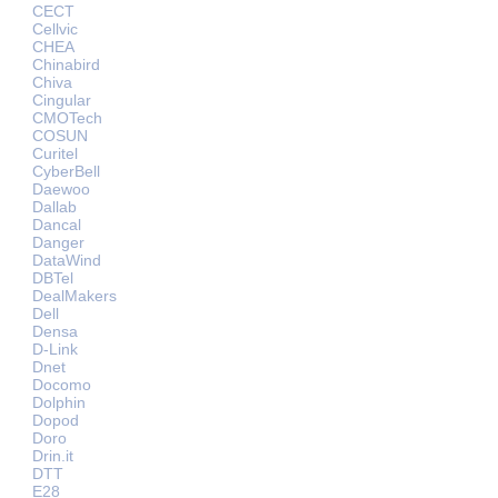
CECT
Cellvic
CHEA
Chinabird
Chiva
Cingular
CMOTech
COSUN
Curitel
CyberBell
Daewoo
Dallab
Dancal
Danger
DataWind
DBTel
DealMakers
Dell
Densa
D-Link
Dnet
Docomo
Dolphin
Dopod
Doro
Drin.it
DTT
E28