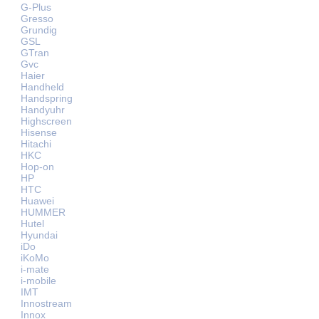
G-Plus
Gresso
Grundig
GSL
GTran
Gvc
Haier
Handheld
Handspring
Handyuhr
Highscreen
Hisense
Hitachi
HKC
Hop-on
HP
HTC
Huawei
HUMMER
Hutel
Hyundai
iDo
iKoMo
i-mate
i-mobile
IMT
Innostream
Innox