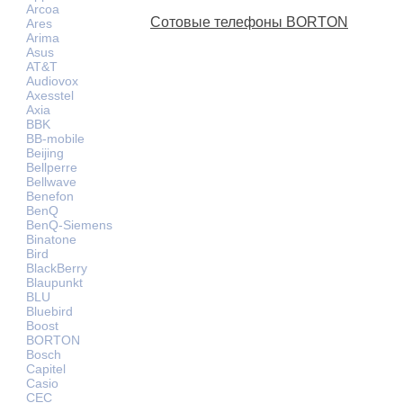
Arcoa
Сотовые телефоны BORTON
Ares
Arima
Asus
AT&T
Audiovox
Axesstel
Axia
BBK
BB-mobile
Beijing
Bellperre
Bellwave
Benefon
BenQ
BenQ-Siemens
Binatone
Bird
BlackBerry
Blaupunkt
BLU
Bluebird
Boost
BORTON
Bosch
Capitel
Casio
CEC