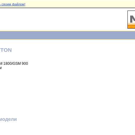
 своим файлом!
RTON
M 1800/GSM 900
м
модели