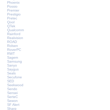
Phoenix
Possio
Premier
Prestigio
Pretec
Qool
QTek
Qualcomm
Rainford
Realvision
ROAD
Rolsen
RoverPC
RWT
Sagem
Samsung
Sanyo
Saygus
Seals
Secufone
SED
Seekwood
Sendo
Sensei
SerteC
Sewon
SF Alert
Sharp