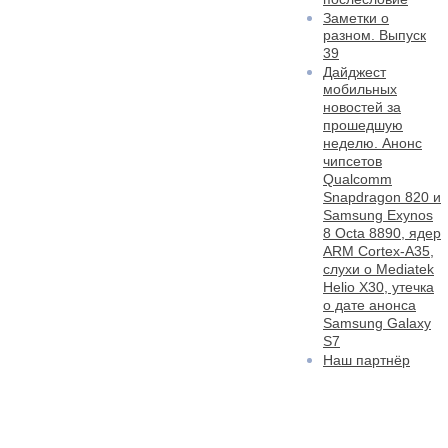
Заметки о
разном. Выпуск
39
Дайджест
мобильных
новостей за
прошедшую
неделю. Анонс
чипсетов
Qualcomm
Snapdragon 820 и
Samsung Exynos
8 Octa 8890, ядер
ARM Cortex-A35,
слухи о Mediatek
Helio X30, утечка
о дате анонса
Samsung Galaxy
S7
Наш партнёр