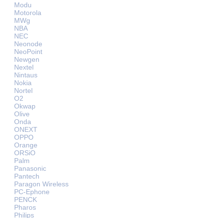
Modu
Motorola
MWg
NBA
NEC
Neonode
NeoPoint
Newgen
Nextel
Nintaus
Nokia
Nortel
O2
Okwap
Olive
Onda
ONEXT
OPPO
Orange
ORSiO
Palm
Panasonic
Pantech
Paragon Wireless
PC-Ephone
PENCK
Pharos
Philips