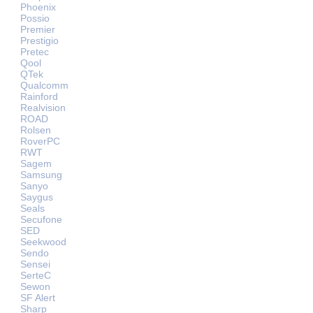
Phoenix
Possio
Premier
Prestigio
Pretec
Qool
QTek
Qualcomm
Rainford
Realvision
ROAD
Rolsen
RoverPC
RWT
Sagem
Samsung
Sanyo
Saygus
Seals
Secufone
SED
Seekwood
Sendo
Sensei
SerteC
Sewon
SF Alert
Sharp