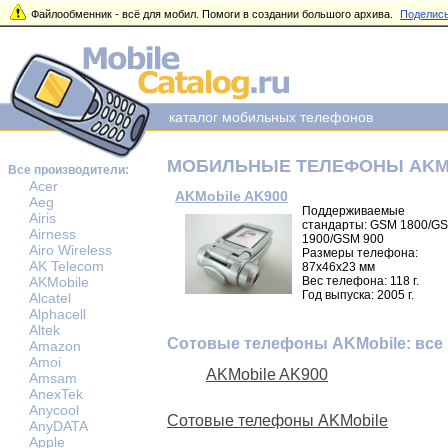
Файлообменник - всё для мобил. Помоги в создании большого архива.
Поделись
каталог мобильных телефонов
МОБИЛЬНЫЕ ТЕЛЕФОНЫ AKM
Все производители:
Acer
AKMobile AK900
Aeg
Поддерживаемые
Airis
стандарты: GSM 1800/G
Airness
1900/GSM 900
Airo Wireless
Размеры телефона:
AK Telecom
87x46x23 мм
AKMobile
Вес телефона: 118 г.
Год выпуска: 2005 г.
Alcatel
Alphacell
Altek
Сотовые телефоны AKMobile: все
Amazon
Amoi
AKMobile AK900
Amsam
AnexTek
Anycool
Сотовые телефоны AKMobile
AnyDATA
Apple