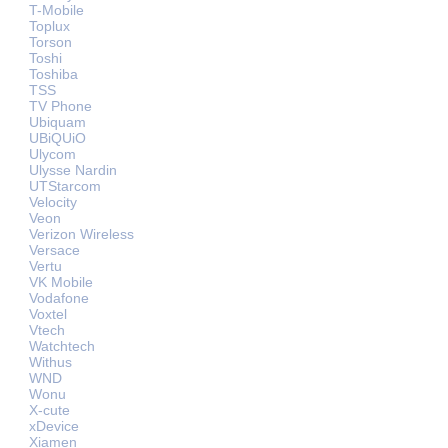
T-Mobile
Toplux
Torson
Toshi
Toshiba
TSS
TV Phone
Ubiquam
UBiQUiO
Ulycom
Ulysse Nardin
UTStarcom
Velocity
Veon
Verizon Wireless
Versace
Vertu
VK Mobile
Vodafone
Voxtel
Vtech
Watchtech
Withus
WND
Wonu
X-cute
xDevice
Xiamen