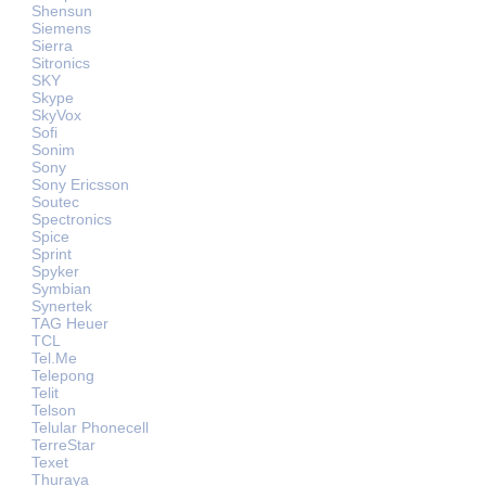
Shensun
Siemens
Sierra
Sitronics
SKY
Skype
SkyVox
Sofi
Sonim
Sony
Sony Ericsson
Soutec
Spectronics
Spice
Sprint
Spyker
Symbian
Synertek
TAG Heuer
TCL
Tel.Me
Telepong
Telit
Telson
Telular Phonecell
TerreStar
Texet
Thuraya