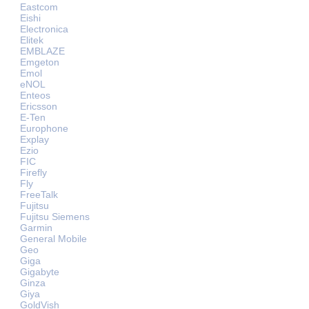
Eastcom
Eishi
Electronica
Elitek
EMBLAZE
Emgeton
Emol
eNOL
Enteos
Ericsson
E-Ten
Europhone
Explay
Ezio
FIC
Firefly
Fly
FreeTalk
Fujitsu
Fujitsu Siemens
Garmin
General Mobile
Geo
Giga
Gigabyte
Ginza
Giya
GoldVish