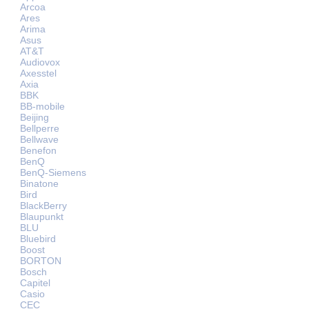
Arcoa
Ares
Arima
Asus
AT&T
Audiovox
Axesstel
Axia
BBK
BB-mobile
Beijing
Bellperre
Bellwave
Benefon
BenQ
BenQ-Siemens
Binatone
Bird
BlackBerry
Blaupunkt
BLU
Bluebird
Boost
BORTON
Bosch
Capitel
Casio
CEC