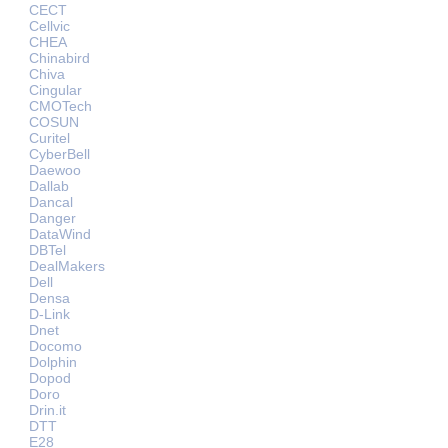
CECT
Cellvic
CHEA
Chinabird
Chiva
Cingular
CMOTech
COSUN
Curitel
CyberBell
Daewoo
Dallab
Dancal
Danger
DataWind
DBTel
DealMakers
Dell
Densa
D-Link
Dnet
Docomo
Dolphin
Dopod
Doro
Drin.it
DTT
E28