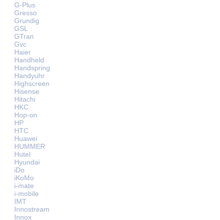
G-Plus
Gresso
Grundig
GSL
GTran
Gvc
Haier
Handheld
Handspring
Handyuhr
Highscreen
Hisense
Hitachi
HKC
Hop-on
HP
HTC
Huawei
HUMMER
Hutel
Hyundai
iDo
iKoMo
i-mate
i-mobile
IMT
Innostream
Innox