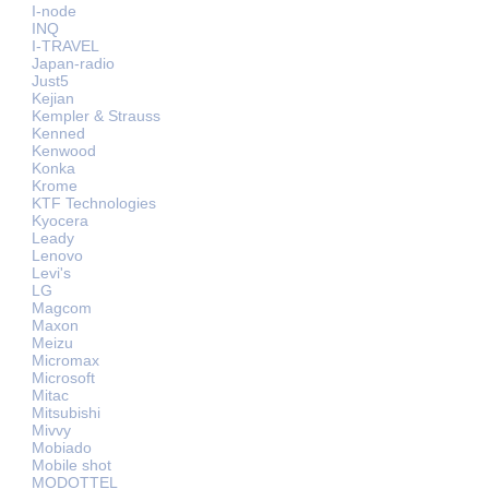
I-node
INQ
I-TRAVEL
Japan-radio
Just5
Kejian
Kempler & Strauss
Kenned
Kenwood
Konka
Krome
KTF Technologies
Kyocera
Leady
Lenovo
Levi's
LG
Magcom
Maxon
Meizu
Micromax
Microsoft
Mitac
Mitsubishi
Mivvy
Mobiado
Mobile shot
MODOTTEL