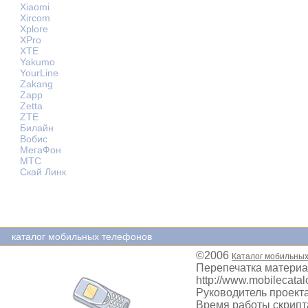
Xiaomi
Xircom
Xplore
XPro
XTE
Yakumo
YourLine
Zakang
Zapp
Zetta
ZTE
Билайн
Вобис
МегаФон
МТС
Скай Линк
каталог мобильных телефонов
©2006
Каталог мобильны
Перепечатка материа
http://www.mobilecatal
Руководитель проекта
Время работы скрипта: