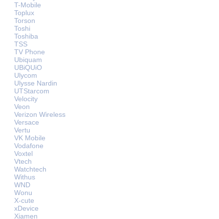
T-Mobile
Toplux
Torson
Toshi
Toshiba
TSS
TV Phone
Ubiquam
UBiQUiO
Ulycom
Ulysse Nardin
UTStarcom
Velocity
Veon
Verizon Wireless
Versace
Vertu
VK Mobile
Vodafone
Voxtel
Vtech
Watchtech
Withus
WND
Wonu
X-cute
xDevice
Xiamen