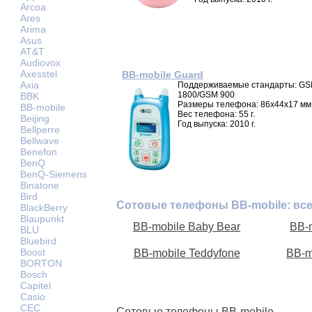
Arcoa
Ares
Arima
Asus
AT&T
Audiovox
Axesstel
BB-mobile Guard
Axia
Поддерживаемые стандарты: G
1800/GSM 900
BBK
Размеры телефона: 86x44x17 мм
BB-mobile
Вес телефона: 55 г.
Beijing
Год выпуска: 2010 г.
Bellperre
Bellwave
Benefon
BenQ
BenQ-Siemens
Binatone
Bird
Сотовые телефоны BB-mobile: вс
BlackBerry
Blaupunkt
BB-mobile Baby Bear
BB-
BLU
Bluebird
Boost
BB-mobile Teddyfone
BB-m
BORTON
Bosch
Capitel
Casio
CEC
Сотовые телефоны BB-mobile