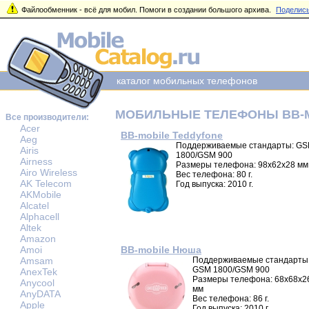
Файлообменник - всё для мобил. Помоги в создании большого архива.
Поделись
каталог мобильных телефонов
МОБИЛЬНЫЕ ТЕЛЕФОНЫ BB-
Все производители:
Acer
BB-mobile Teddyfone
Aeg
Поддерживаемые стандарты: G
Airis
1800/GSM 900
Airness
Размеры телефона: 98x62x28 мм
Airo Wireless
Вес телефона: 80 г.
AK Telecom
Год выпуска: 2010 г.
AKMobile
Alcatel
Alphacell
Altek
Amazon
Amoi
BB-mobile Нюша
Amsam
Поддерживаемые стандарты
GSM 1800/GSM 900
AnexTek
Размеры телефона: 68x68x2
Anycool
мм
AnyDATA
Вес телефона: 86 г.
Apple
Год выпуска: 2010 г.