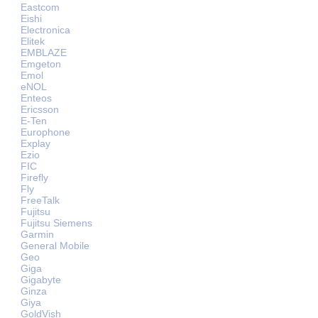
Eastcom
Eishi
Electronica
Elitek
EMBLAZE
Emgeton
Emol
eNOL
Enteos
Ericsson
E-Ten
Europhone
Explay
Ezio
FIC
Firefly
Fly
FreeTalk
Fujitsu
Fujitsu Siemens
Garmin
General Mobile
Geo
Giga
Gigabyte
Ginza
Giya
GoldVish