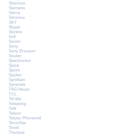
Shensun
Siemens
Sierra
Sitronics
SKY
Skype
SkyVox
Sofi
Sonim
Sony
Sony Ericsson
Soutec
Spectronics
Spice
Sprint
Spyker
Symbian
Synertek
TAG Heuer
TCL
Tel.Me
Telepong
Telit
Telson
Telular Phonecell
TerreStar
Texet
Thuraya