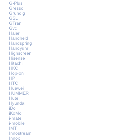
G-Plus
Gresso
Grundig
GSL
GTran
Gvc
Haier
Handheld
Handspring
Handyuhr
Highscreen
Hisense
Hitachi
HKC
Hop-on
HP
HTC
Huawei
HUMMER
Hutel
Hyundai
iDo
iKoMo
i-mate
i-mobile
IMT
Innostream
Innox