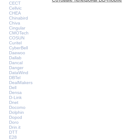
CECT
Cellvic
CHEA
Chinabird
Chiva
Cingular
CMOTech
COSUN
Curitel
CyberBell
Daewoo
Dallab
Dancal
Danger
DataWind
DBTel
DealMakers
Dell
Densa
D-Link
Dnet
Docomo
Dolphin
Dopod
Doro
Drin.it
DTT
E28