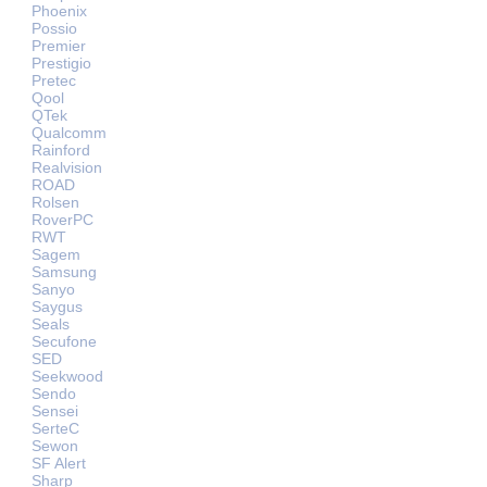
Phoenix
Possio
Premier
Prestigio
Pretec
Qool
QTek
Qualcomm
Rainford
Realvision
ROAD
Rolsen
RoverPC
RWT
Sagem
Samsung
Sanyo
Saygus
Seals
Secufone
SED
Seekwood
Sendo
Sensei
SerteC
Sewon
SF Alert
Sharp