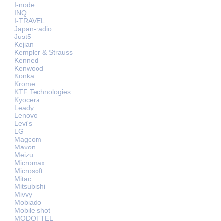
I-node
INQ
I-TRAVEL
Japan-radio
Just5
Kejian
Kempler & Strauss
Kenned
Kenwood
Konka
Krome
KTF Technologies
Kyocera
Leady
Lenovo
Levi's
LG
Magcom
Maxon
Meizu
Micromax
Microsoft
Mitac
Mitsubishi
Mivvy
Mobiado
Mobile shot
MODOTTEL