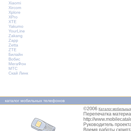
Xiaomi
Xircom
Xplore
XPro
XTE
Yakumo
YourLine
Zakang
Zapp
Zetta
ZTE
Билайн
Вобис
МегаФон
МТС
Скай Линк
каталог мобильных телефонов
©2006
Каталог мобильны
Перепечатка материа
http://www.mobilecatal
Руководитель проекта
Время работы скрипта: