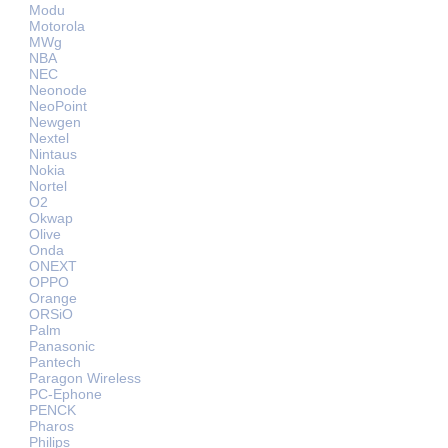
Modu
Motorola
MWg
NBA
NEC
Neonode
NeoPoint
Newgen
Nextel
Nintaus
Nokia
Nortel
O2
Okwap
Olive
Onda
ONEXT
OPPO
Orange
ORSiO
Palm
Panasonic
Pantech
Paragon Wireless
PC-Ephone
PENCK
Pharos
Philips