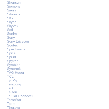
Shensun
Siemens
Sierra
Sitronics
SKY
Skype
SkyVox
Sofi
Sonim
Sony
Sony Ericsson
Soutec
Spectronics
Spice
Sprint
Spyker
Symbian
Synertek
TAG Heuer
TCL
Tel.Me
Telepong
Telit
Telson
Telular Phonecell
TerreStar
Texet
Thuraya