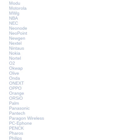
Modu
Motorola
MWg
NBA
NEC
Neonode
NeoPoint
Newgen
Nextel
Nintaus
Nokia
Nortel
O2
Okwap
Olive
Onda
ONEXT
OPPO
Orange
ORSiO
Palm
Panasonic
Pantech
Paragon Wireless
PC-Ephone
PENCK
Pharos
Philips