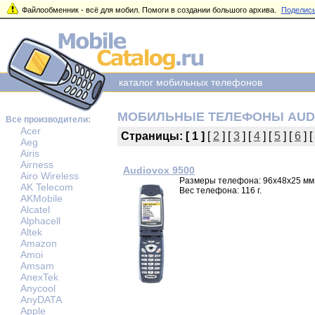
Файлообменник - всё для мобил. Помоги в создании большого архива.
Поделись
каталог мобильных телефонов
МОБИЛЬНЫЕ ТЕЛЕФОНЫ AUD
Все производители:
Acer
Страницы:
[ 1 ]
[
2
] [
3
] [
4
] [
5
] [
6
] [
Aeg
Airis
Airness
Audiovox 9500
Airo Wireless
Размеры телефона: 96x48x25 мм
AK Telecom
Вес телефона: 116 г.
AKMobile
Alcatel
Alphacell
Altek
Amazon
Amoi
Amsam
AnexTek
Anycool
AnyDATA
Apple