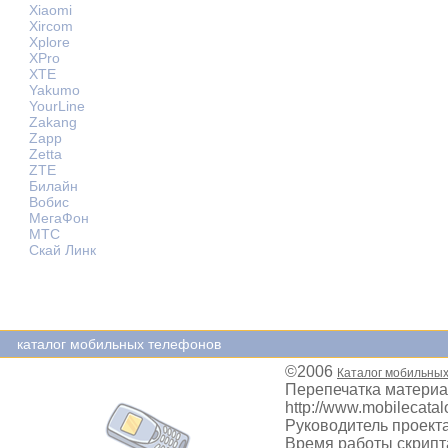
Xiaomi
Xircom
Xplore
XPro
XTE
Yakumo
YourLine
Zakang
Zapp
Zetta
ZTE
Билайн
Вобис
МегаФон
МТС
Скай Линк
каталог мобильных телефонов
©2006
Каталог мобильны
Перепечатка материа
http://www.mobilecatal
Руководитель проекта
Время работы скрипта: