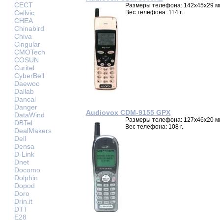
CECT
Размеры телефона: 142x45x29 м
Cellvic
Вес телефона: 114 г.
CHEA
Chinabird
Chiva
Cingular
CMOTech
COSUN
Curitel
CyberBell
Daewoo
Dallab
Dancal
Danger
Audiovox CDM-9155 GPX
DataWind
Размеры телефона: 127x46x20 м
DBTel
Вес телефона: 108 г.
DealMakers
Dell
Densa
D-Link
Dnet
Docomo
Dolphin
Dopod
Doro
Drin.it
DTT
E28