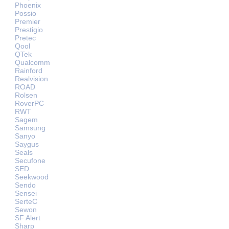
Phoenix
Possio
Premier
Prestigio
Pretec
Qool
QTek
Qualcomm
Rainford
Realvision
ROAD
Rolsen
RoverPC
RWT
Sagem
Samsung
Sanyo
Saygus
Seals
Secufone
SED
Seekwood
Sendo
Sensei
SerteC
Sewon
SF Alert
Sharp