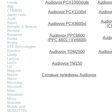
Audiovox PCX1000xlgte
Audiov
I-node
INQ
I-TRAVEL
Audiovox PCX1100xl
Audiov
Japan-radio
Just5
Audio
Kejian
Audiovox PCX3600xl
(C
Kempler & Strauss
Kenned
Kenwood
Audiovox PPC6600
Audi
Konka
(PPC-6601 / XV6600)
Krome
KTF Technologies
Kyocera
Audiovox TDM2500
Audiov
Leady
Lenovo
Levi's
Audiovox TM150
LG
Magcom
Maxon
Сотовые телефоны Audiovox
Meizu
Micromax
Microsoft
Mitac
Mitsubishi
Mivvy
Mobiado
Mobile shot
MODOTTEL