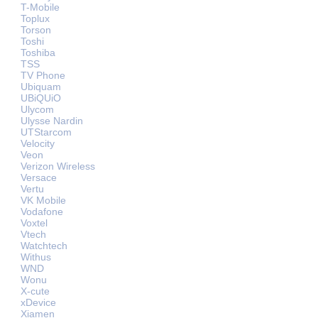
T-Mobile
Toplux
Torson
Toshi
Toshiba
TSS
TV Phone
Ubiquam
UBiQUiO
Ulycom
Ulysse Nardin
UTStarcom
Velocity
Veon
Verizon Wireless
Versace
Vertu
VK Mobile
Vodafone
Voxtel
Vtech
Watchtech
Withus
WND
Wonu
X-cute
xDevice
Xiamen