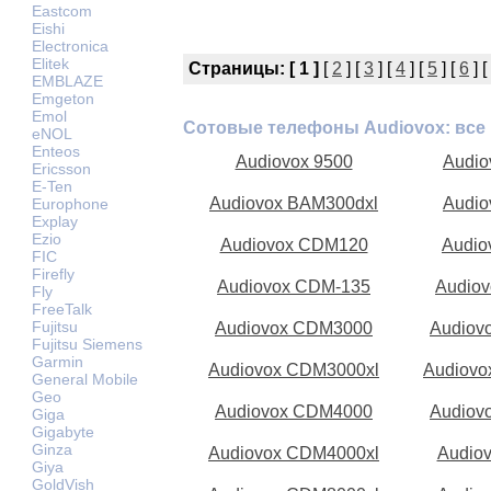
Eastcom
Eishi
Electronica
Elitek
Страницы:
[ 1 ]
[
2
] [
3
] [
4
] [
5
] [
6
] [
EMBLAZE
Emgeton
Emol
Сотовые телефоны Audiovox: все
eNOL
Enteos
Audiovox 9500
Audi
Ericsson
E-Ten
Audiovox BAM300dxl
Audi
Europhone
Explay
Ezio
Audiovox CDM120
Audio
FIC
Firefly
Audiovox CDM-135
Audio
Fly
FreeTalk
Fujitsu
Audiovox CDM3000
Audiov
Fujitsu Siemens
Garmin
Audiovox CDM3000xl
Audiov
General Mobile
Geo
Audiovox CDM4000
Audiov
Giga
Gigabyte
Ginza
Audiovox CDM4000xl
Audio
Giya
GoldVish