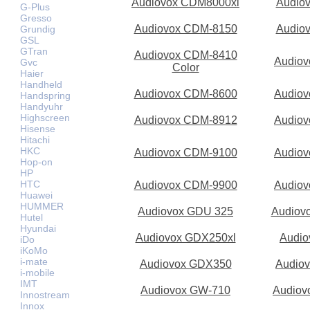
Audiovox CDM8000xl
Audio
G-Plus
Gresso
Audiovox CDM-8150
Audio
Grundig
GSL
GTran
Audiovox CDM-8410
Audio
Gvc
Color
Haier
Handheld
Audiovox CDM-8600
Audio
Handspring
Handyuhr
Highscreen
Audiovox CDM-8912
Audio
Hisense
Hitachi
HKC
Audiovox CDM-9100
Audio
Hop-on
HP
HTC
Audiovox CDM-9900
Audio
Huawei
HUMMER
Audiovox GDU 325
Audiov
Hutel
Hyundai
Audiovox GDX250xl
Audi
iDo
iKoMo
i-mate
Audiovox GDX350
Audio
i-mobile
IMT
Audiovox GW-710
Audiov
Innostream
Innox