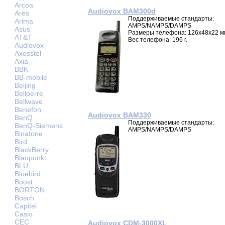
Arcoa
Audiovox BAM300d
Ares
Поддерживаемые стандарты:
Arima
AMPS/NAMPS/DAMPS
Asus
Размеры телефона: 126x48x22 м
AT&T
Вес телефона: 196 г.
Audiovox
Axesstel
Axia
BBK
BB-mobile
Beijing
Bellperre
Bellwave
Benefon
Audiovox BAM330
BenQ
Поддерживаемые стандарты:
BenQ-Siemens
AMPS/NAMPS/DAMPS
Binatone
Bird
BlackBerry
Blaupunkt
BLU
Bluebird
Boost
BORTON
Bosch
Capitel
Casio
CEC
Audiovox CDM-3000XL