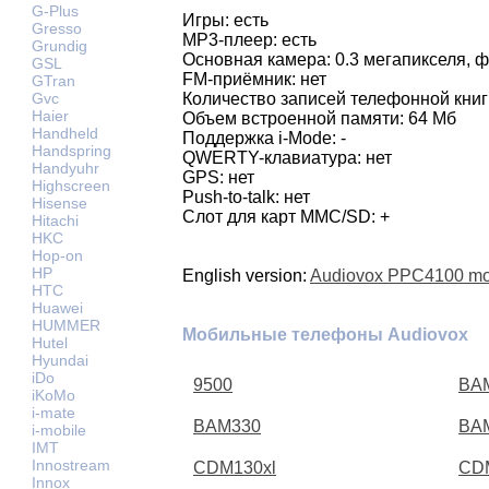
G-Plus
Игры: есть
Gresso
MP3-плеер: есть
Grundig
Основная камера: 0.3 мегапикселя, 
GSL
FM-приёмник: нет
GTran
Gvc
Количество записей телефонной книг
Haier
Объем встроенной памяти: 64 Мб
Handheld
Поддержка i-Mode: -
Handspring
QWERTY-клавиатура: нет
Handyuhr
GPS: нет
Highscreen
Push-to-talk: нет
Hisense
Слот для карт MMC/SD: +
Hitachi
HKC
Hop-on
HP
English version:
Audiovox PPC4100 mo
HTC
Huawei
HUMMER
Мобильные телефоны Audiovox
Hutel
Hyundai
iDo
9500
BA
iKoMo
i-mate
BAM330
BA
i-mobile
IMT
Innostream
CDM130xl
CD
Innox