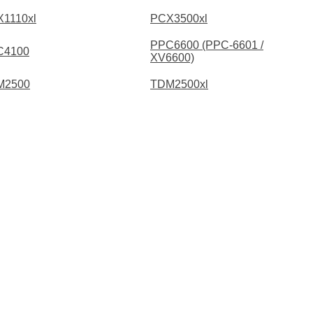
1110xl
PCX3500xl
PPC6600 (PPC-6601 /
C4100
XV6600)
M2500
TDM2500xl