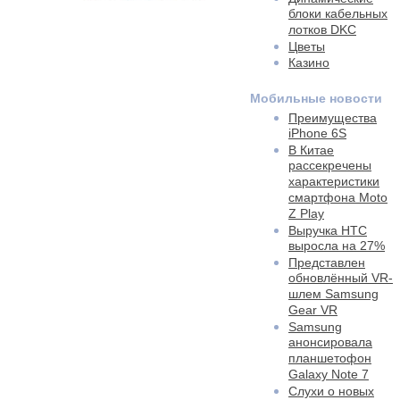
блоки кабельных
лотков DKC
Цветы
Казино
Мобильные новости
Преимущества
iPhone 6S
В Китае
рассекречены
характеристики
смартфона Moto
Z Play
Выручка HTC
выросла на 27%
Представлен
обновлённый VR-
шлем Samsung
Gear VR
Samsung
анонсировала
планшетофон
Galaxy Note 7
Слухи о новых