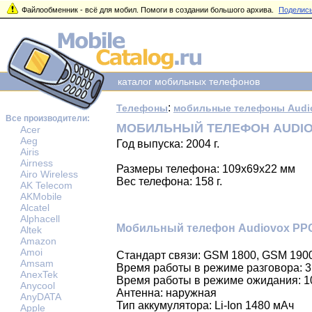
Файлообменник - всё для мобил. Помоги в создании большого архива.
Поделись
каталог мобильных телефонов
:
Телефоны
мобильные телефоны Audi
Все производители:
МОБИЛЬНЫЙ ТЕЛЕФОН AUDIO
Acer
Aeg
Год выпуска: 2004 г.
Airis
Airness
Размеры телефона: 109x69x22 мм
Airo Wireless
Вес телефона: 158 г.
AK Telecom
AKMobile
Alcatel
Alphacell
Мобильный телефон Audiovox PPC
Altek
Amazon
Amoi
Стандарт связи: GSM 1800, GSM 190
Amsam
Время работы в режиме разговора: 3
AnexTek
Время работы в режиме ожидания: 1
Anycool
Антенна: наружная
AnyDATA
Тип аккумулятора: Li-Ion 1480 мАч
Apple