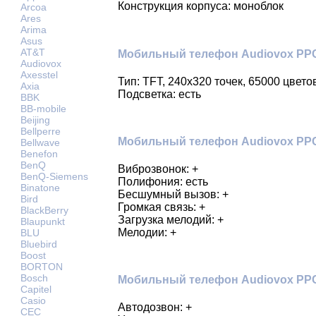
Конструкция корпуса: моноблок
Arcoa
Ares
Arima
Asus
AT&T
Мобильный телефон Audiovox PPC
Audiovox
Axesstel
Тип: TFT, 240x320 точек, 65000 цвето
Axia
Подсветка: есть
BBK
BB-mobile
Beijing
Bellperre
Мобильный телефон Audiovox PPC
Bellwave
Benefon
BenQ
Виброзвонок: +
BenQ-Siemens
Полифония: есть
Binatone
Бесшумный вызов: +
Bird
Громкая связь: +
BlackBerry
Загрузка мелодий: +
Blaupunkt
Мелодии: +
BLU
Bluebird
Boost
BORTON
Bosch
Мобильный телефон Audiovox PPC
Capitel
Casio
Автодозвон: +
CEC