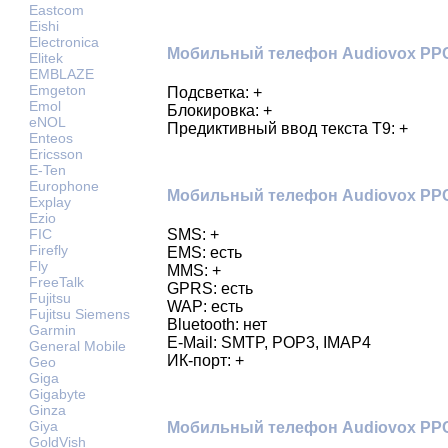
Eastcom
Eishi
Electronica
Мобильный телефон Audiovox PPC
Elitek
EMBLAZE
Emgeton
Подсветка: +
Emol
Блокировка: +
eNOL
Предиктивный ввод текста Т9: +
Enteos
Ericsson
E-Ten
Europhone
Мобильный телефон Audiovox PP
Explay
Ezio
FIC
SMS: +
Firefly
EMS: есть
Fly
MMS: +
FreeTalk
GPRS: есть
Fujitsu
WAP: есть
Fujitsu Siemens
Bluetooth: нет
Garmin
E-Mail: SMTP, POP3, IMAP4
General Mobile
ИК-порт: +
Geo
Giga
Gigabyte
Ginza
Giya
Мобильный телефон Audiovox PPC
GoldVish