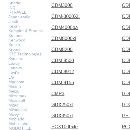
I-node
CDM3000
CD
INQ
I-TRAVEL
CDM-3000XL
CD
Japan-radio
Just5
Kejian
CDM4000ba
CD
Kempler & Strauss
Kenned
CDM8000xl
CD
Kenwood
Konka
Krome
CDM8200
CD
KTF Technologies
Kyocera
CDM-8500
CD
Leady
Lenovo
CDM-8912
CD
Levi's
LG
Magcom
CDM-9155
CD
Maxon
Meizu
CMP3
GD
Micromax
Microsoft
GDX250xl
GD
Mitac
Mitsubishi
Mivvy
GDX350xl
GP-
Mobiado
Mobile shot
PCX1000xle
PCX
MODOTTEL