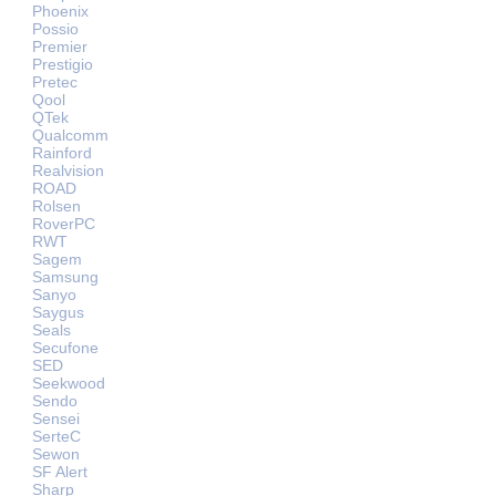
Phoenix
Possio
Premier
Prestigio
Pretec
Qool
QTek
Qualcomm
Rainford
Realvision
ROAD
Rolsen
RoverPC
RWT
Sagem
Samsung
Sanyo
Saygus
Seals
Secufone
SED
Seekwood
Sendo
Sensei
SerteC
Sewon
SF Alert
Sharp