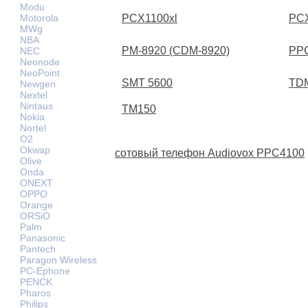
Modu
Motorola
PCX1100xl
PCX
MWg
NBA
PM-8920 (CDM-8920)
PP
NEC
Neonode
NeoPoint
SMT 5600
TD
Newgen
Nextel
Nintaus
TM150
Nokia
Nortel
O2
Okwap
сотовый телефон Audiovox PPC4100
Olive
Onda
ONEXT
OPPO
Orange
ORSiO
Palm
Panasonic
Pantech
Paragon Wireless
PC-Ephone
PENCK
Pharos
Philips