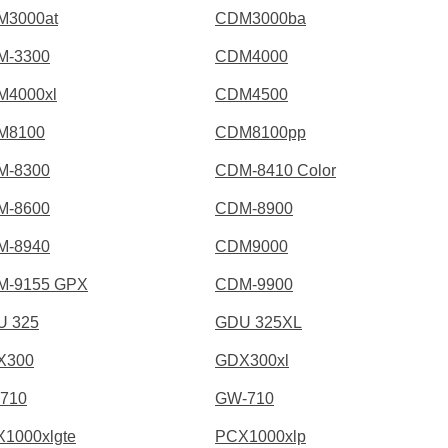
M3000at
CDM3000ba
M-3300
CDM4000
M4000xl
CDM4500
M8100
CDM8100pp
M-8300
CDM-8410 Color
M-8600
CDM-8900
M-8940
CDM9000
M-9155 GPX
CDM-9900
U 325
GDU 325XL
X300
GDX300xl
710
GW-710
1000xlgte
PCX1000xlp