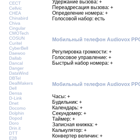
Удержание вызова: +
CECT
Переадресация вызова: +
Cellvic
Определение номера: +
CHEA
Chinabird
Голосовой набор: есть
Chiva
Cingular
CMOTech
COSUN
Мобильный телефон Audiovox PPC
Curitel
CyberBell
Регулировка громкости: +
Daewoo
Голосовое управление: +
Dallab
Быстрый набор номера: +
Dancal
Danger
DataWind
DBTel
DealMakers
Мобильный телефон Audiovox PPC
Dell
Densa
Часы: +
D-Link
Будильник: +
Dnet
Календарь: +
Docomo
Секундомер: +
Dolphin
Dopod
Таймер: +
Doro
Записная книжка: +
Drin.it
Калькулятор: +
DTT
Конвертер величин: +
E28