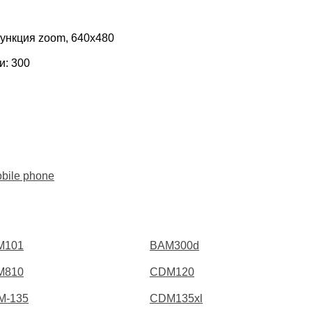
функция zoom, 640х480
и: 300
bile phone
M101
BAM300d
M810
CDM120
M-135
CDM135xl