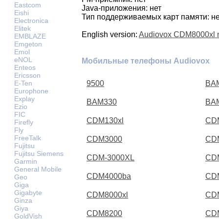
Eastcom
Java-приложения: нет
Eishi
Тип поддерживаемых карт памяти: не
Electronica
Elitek
English version:
Audiovox CDM8000xl 
EMBLAZE
Emgeton
Emol
eNOL
Мобильные телефоны Audiovox
Enteos
Ericsson
E-Ten
9500
BA
Europhone
Explay
BAM330
BA
Ezio
FIC
CDM130xl
CD
Firefly
Fly
FreeTalk
CDM3000
CD
Fujitsu
Fujitsu Siemens
CDM-3000XL
CD
Garmin
General Mobile
CDM4000ba
CD
Geo
Giga
Gigabyte
CDM8000xl
CD
Ginza
Giya
CDM8200
CD
GoldVish