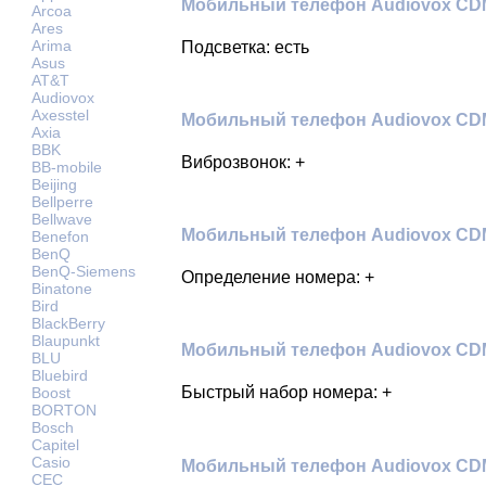
Мобильный телефон Audiovox CDM8
Arcoa
Ares
Arima
Подсветка: есть
Asus
AT&T
Audiovox
Axesstel
Мобильный телефон Audiovox CDM8
Axia
BBK
Виброзвонок: +
BB-mobile
Beijing
Bellperre
Bellwave
Мобильный телефон Audiovox CDM
Benefon
BenQ
BenQ-Siemens
Определение номера: +
Binatone
Bird
BlackBerry
Blaupunkt
Мобильный телефон Audiovox CDM
BLU
Bluebird
Быстрый набор номера: +
Boost
BORTON
Bosch
Capitel
Casio
Мобильный телефон Audiovox CDM
CEC