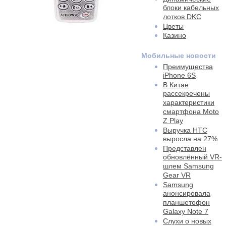
блоки кабельных
лотков DKC
Цветы
Казино
Мобильные новости
Преимущества
iPhone 6S
В Китае
рассекречены
характеристики
смартфона Moto
Z Play
Выручка HTC
выросла на 27%
Представлен
обновлённый VR-
шлем Samsung
Gear VR
Samsung
анонсировала
планшетофон
Galaxy Note 7
Слухи о новых