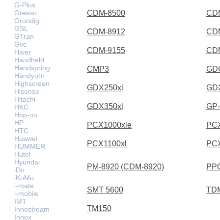
G-Plus
Gresso
CDM-8500
CD
Grundig
GSL
CDM-8912
CD
GTran
Gvc
CDM-9155
CD
Haier
Handheld
Handspring
CMP3
GD
Handyuhr
Highscreen
GDX250xl
GD
Hisense
Hitachi
GDX350xl
GP-
HKC
Hop-on
HP
PCX1000xle
PCX
HTC
Huawei
PCX1100xl
PCX
HUMMER
Hutel
Hyundai
PM-8920 (CDM-8920)
PP
iDo
iKoMo
i-mate
SMT 5600
TD
i-mobile
IMT
TM150
Innostream
Innox