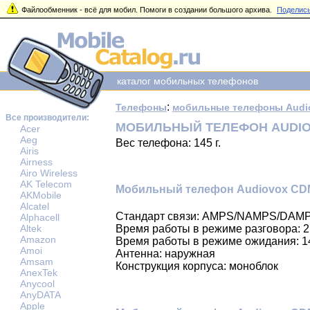
Файлообменник - всё для мобил. Помоги в создании большого архива.
Поделись
каталог мобильных телефонов
:
Телефоны
мобильные телефоны Audi
Все производители:
МОБИЛЬНЫЙ ТЕЛЕФОН AUDIO
Acer
Aeg
Вес телефона: 145 г.
Airis
Airness
Airo Wireless
AK Telecom
Мобильный телефон Audiovox CDM
AKMobile
Alcatel
Стандарт связи: AMPS/NAMPS/DAM
Alphacell
Altek
Время работы в режиме разговора: 2
Amazon
Время работы в режиме ожидания: 1
Amoi
Антенна: наружная
Amsam
Конструкция корпуса: моноблок
AnexTek
Anycool
AnyDATA
Apple