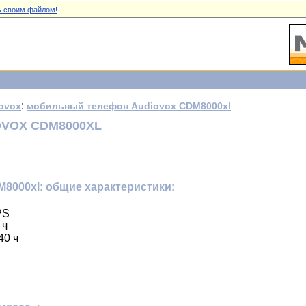
 своим файлом!
:
ovox
мобильный телефон Audiovox CDM8000xl
VOX CDM8000XL
8000xl: общие характеристики:
PS
 ч
40 ч