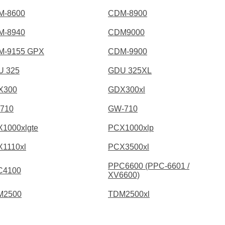
M-8600
CDM-8900
M-8940
CDM9000
M-9155 GPX
CDM-9900
U 325
GDU 325XL
X300
GDX300xl
710
GW-710
1000xlgte
PCX1000xlp
1110xl
PCX3500xl
PPC6600 (PPC-6601 /
C4100
XV6600)
M2500
TDM2500xl