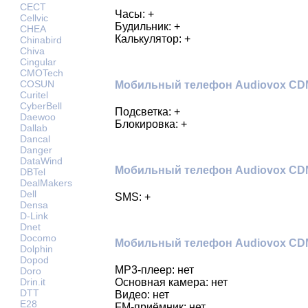
CECT
Часы: +
Cellvic
Будильник: +
CHEA
Калькулятор: +
Chinabird
Chiva
Cingular
CMOTech
COSUN
Мобильный телефон Audiovox CDM8
Curitel
CyberBell
Подсветка: +
Daewoo
Блокировка: +
Dallab
Dancal
Danger
DataWind
Мобильный телефон Audiovox CDM
DBTel
DealMakers
Dell
SMS: +
Densa
D-Link
Dnet
Docomo
Мобильный телефон Audiovox CDM
Dolphin
Dopod
MP3-плеер: нет
Doro
Drin.it
Основная камера: нет
DTT
Видео: нет
E28
FM-приёмник: нет