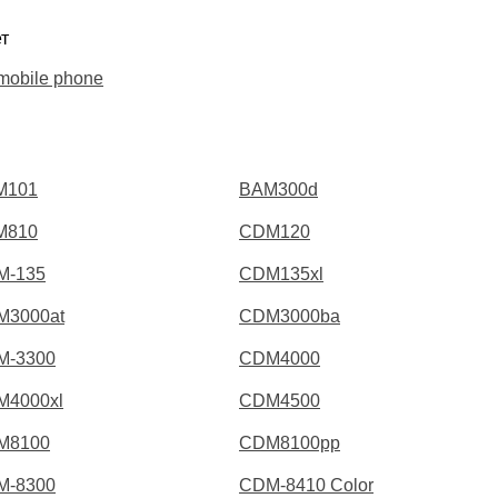
т
mobile phone
M101
BAM300d
M810
CDM120
M-135
CDM135xl
M3000at
CDM3000ba
M-3300
CDM4000
M4000xl
CDM4500
M8100
CDM8100pp
M-8300
CDM-8410 Color