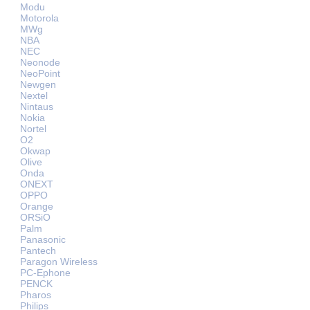
Modu
Motorola
MWg
NBA
NEC
Neonode
NeoPoint
Newgen
Nextel
Nintaus
Nokia
Nortel
O2
Okwap
Olive
Onda
ONEXT
OPPO
Orange
ORSiO
Palm
Panasonic
Pantech
Paragon Wireless
PC-Ephone
PENCK
Pharos
Philips