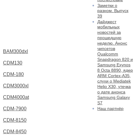
Заметки о
разном. Выпуск
39
Дайджест
мобильных
новостей за
прошедшую
неделю. Анонс
чипсетов
BAM300dxl
Qualcomm
Snapdragon 820 и
CDM130
Samsung Exynos
8 Octa 8890, ядер
CDM-180
ARM Cortex-A35,
слухи о Mediatek
CDM3000xl
Helio X30, утечка
о дате анонса
CDM4000at
Samsung Galaxy
S7
Наш партнёр
CDM-7900
CDM-8150
CDM-8450