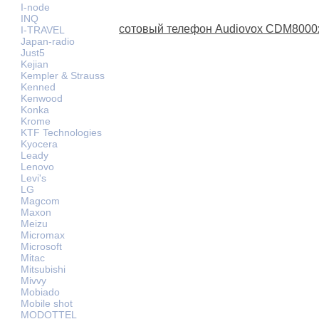
I-node
INQ
сотовый телефон Audiovox CDM8000
I-TRAVEL
Japan-radio
Just5
Kejian
Kempler & Strauss
Kenned
Kenwood
Konka
Krome
KTF Technologies
Kyocera
Leady
Lenovo
Levi's
LG
Magcom
Maxon
Meizu
Micromax
Microsoft
Mitac
Mitsubishi
Mivvy
Mobiado
Mobile shot
MODOTTEL