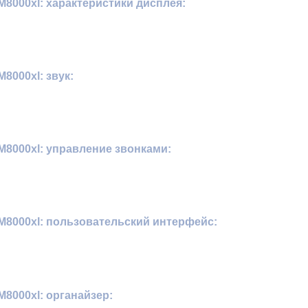
000xl: характеристики дисплея:
000xl: звук:
8000xl: управление звонками:
8000xl: пользовательский интерфейс:
8000xl: органайзер: