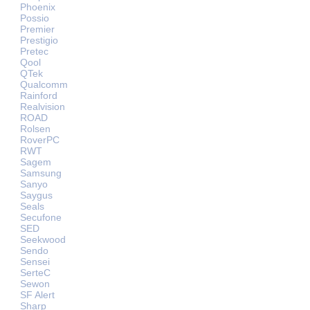
Phoenix
Possio
Premier
Prestigio
Pretec
Qool
QTek
Qualcomm
Rainford
Realvision
ROAD
Rolsen
RoverPC
RWT
Sagem
Samsung
Sanyo
Saygus
Seals
Secufone
SED
Seekwood
Sendo
Sensei
SerteC
Sewon
SF Alert
Sharp