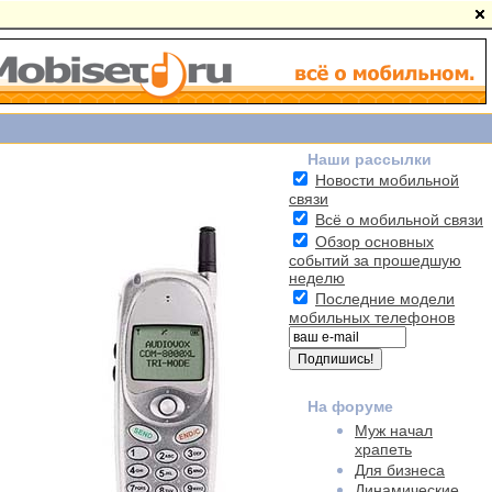
Наши рассылки
Новости мобильной
связи
Всё о мобильной связи
Обзор основных
событий за прошедшую
неделю
Последние модели
мобильных телефонов
На форуме
Муж начал
храпеть
Для бизнеса
Динамические