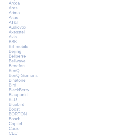
Arcoa
Ares
Arima
Asus
AT&T
Audiovox
Axesstel
Axia
BBK
BB-mobile
Beijing
Bellperre
Bellwave
Benefon
BenQ
BenQ-Siemens
Binatone
Bird
BlackBerry
Blaupunkt
BLU
Bluebird
Boost
BORTON
Bosch
Capitel
Casio
CEC