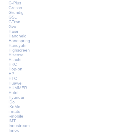
G-Plus
Gresso
Grundig
GSL
GTran
Gvc
Haier
Handheld
Handspring
Handyuhr
Highscreen
Hisense
Hitachi
HKC
Hop-on
HP
HTC
Huawei
HUMMER
Hutel
Hyundai
iDo
iKoMo
i-mate
i-mobile
IMT
Innostream
Innox