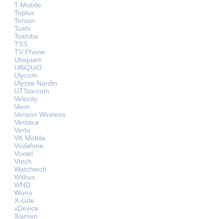
T-Mobile
Toplux
Torson
Toshi
Toshiba
TSS
TV Phone
Ubiquam
UBiQUiO
Ulycom
Ulysse Nardin
UTStarcom
Velocity
Veon
Verizon Wireless
Versace
Vertu
VK Mobile
Vodafone
Voxtel
Vtech
Watchtech
Withus
WND
Wonu
X-cute
xDevice
Xiamen