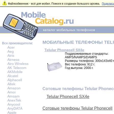
Файлообменник - всё для мобил. Помоги в создании большого архива.
Поделись
каталог мобильных телефонов
МОБИЛЬНЫЕ ТЕЛЕФОНЫ TEL
Все производители:
Acer
Telular Phonecell SX4e
Aeg
Поддерживаемые стандарты:
Airis
AMPS/NAMPS/DAMPS
Airness
Размеры телефона: 300x143x40 
Airo Wireless
Вес телефона: 912 г.
AK Telecom
Год выпуска: 2000 г.
AKMobile
Alcatel
Alphacell
Altek
Amazon
Сотовые телефоны Telular Phonece
Amoi
Amsam
Telular Phonecell SX4e
AnexTek
Anycool
Сотовые телефоны Telular Phonecell
AnyDATA
Apple