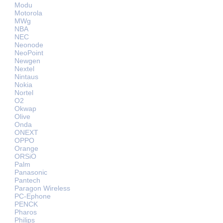
Modu
Motorola
MWg
NBA
NEC
Neonode
NeoPoint
Newgen
Nextel
Nintaus
Nokia
Nortel
O2
Okwap
Olive
Onda
ONEXT
OPPO
Orange
ORSiO
Palm
Panasonic
Pantech
Paragon Wireless
PC-Ephone
PENCK
Pharos
Philips