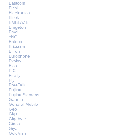
Eastcom
Eishi
Electronica
Elitek
EMBLAZE
Emgeton
Emol
eNOL
Enteos
Ericsson
E-Ten
Europhone
Explay
Ezio
FIC
Firefly
Fly
FreeTalk
Fujitsu
Fujitsu Siemens
Garmin
General Mobile
Geo
Giga
Gigabyte
Ginza
Giya
GoldVish