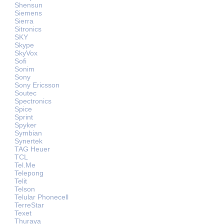
Shensun
Siemens
Sierra
Sitronics
SKY
Skype
SkyVox
Sofi
Sonim
Sony
Sony Ericsson
Soutec
Spectronics
Spice
Sprint
Spyker
Symbian
Synertek
TAG Heuer
TCL
Tel.Me
Telepong
Telit
Telson
Telular Phonecell
TerreStar
Texet
Thuraya