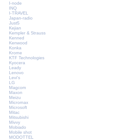
I-node
INQ
I-TRAVEL
Japan-radio
Just5
Kejian
Kempler & Strauss
Kenned
Kenwood
Konka
Krome
KTF Technologies
Kyocera
Leady
Lenovo
Levi's
LG
Magcom
Maxon
Meizu
Micromax
Microsoft
Mitac
Mitsubishi
Mivvy
Mobiado
Mobile shot
MODOTTEL