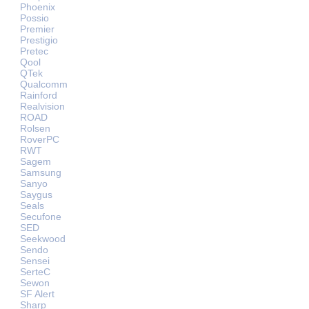
Phoenix
Possio
Premier
Prestigio
Pretec
Qool
QTek
Qualcomm
Rainford
Realvision
ROAD
Rolsen
RoverPC
RWT
Sagem
Samsung
Sanyo
Saygus
Seals
Secufone
SED
Seekwood
Sendo
Sensei
SerteC
Sewon
SF Alert
Sharp