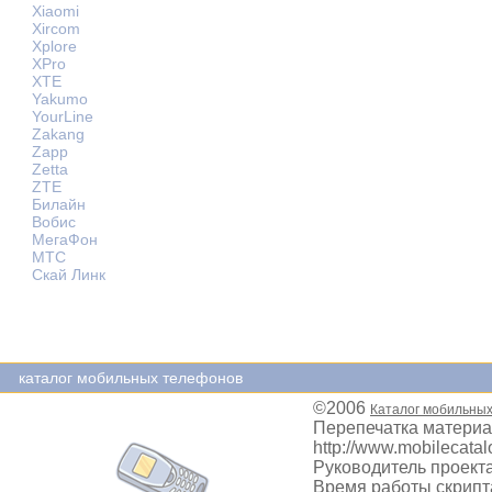
Xiaomi
Xircom
Xplore
XPro
XTE
Yakumo
YourLine
Zakang
Zapp
Zetta
ZTE
Билайн
Вобис
МегаФон
МТС
Скай Линк
каталог мобильных телефонов
©2006
Каталог мобильны
Перепечатка материа
http://www.mobilecatal
Руководитель проекта
Время работы скрипта: