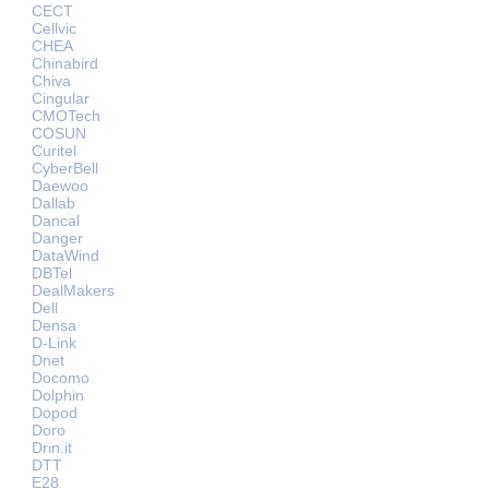
CECT
Cellvic
CHEA
Chinabird
Chiva
Cingular
CMOTech
COSUN
Curitel
CyberBell
Daewoo
Dallab
Dancal
Danger
DataWind
DBTel
DealMakers
Dell
Densa
D-Link
Dnet
Docomo
Dolphin
Dopod
Doro
Drin.it
DTT
E28