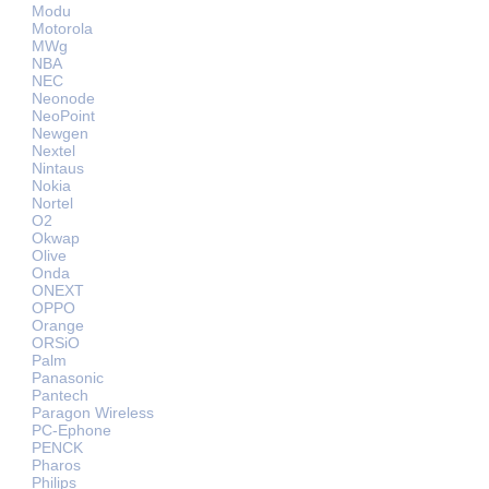
Modu
Motorola
MWg
NBA
NEC
Neonode
NeoPoint
Newgen
Nextel
Nintaus
Nokia
Nortel
O2
Okwap
Olive
Onda
ONEXT
OPPO
Orange
ORSiO
Palm
Panasonic
Pantech
Paragon Wireless
PC-Ephone
PENCK
Pharos
Philips