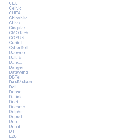
CECT
Cellvic
CHEA
Chinabird
Chiva
Cingular
CMOTech
COSUN
Curitel
CyberBell
Daewoo
Dallab
Dancal
Danger
DataWind
DBTel
DealMakers
Dell
Densa
D-Link
Dnet
Docomo
Dolphin
Dopod
Doro
Drin.it
DTT
E28