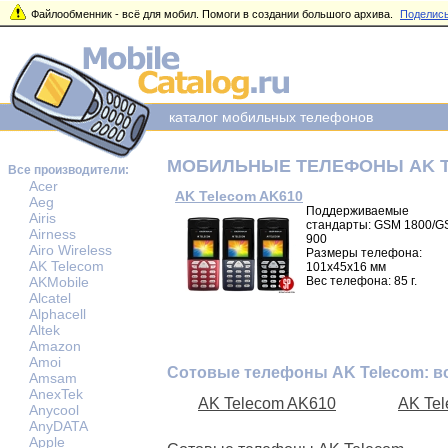
Файлообменник - всё для мобил. Помоги в создании большого архива.
Поделись
каталог мобильных телефонов
МОБИЛЬНЫЕ ТЕЛЕФОНЫ AK 
Все производители:
Acer
AK Telecom AK610
Aeg
Поддерживаемые
Airis
стандарты: GSM 1800/
Airness
900
Airo Wireless
Размеры телефона:
AK Telecom
101x45x16 мм
AKMobile
Вес телефона: 85 г.
Alcatel
Alphacell
Altek
Amazon
Amoi
Сотовые телефоны AK Telecom: в
Amsam
AnexTek
AK Telecom AK610
AK Te
Anycool
AnyDATA
Apple