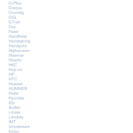
G-Plus
Gresso
Grundig
GSL
GTran
Gvc
Haier
Handheld
Handspring
Handyuhr
Highscreen
Hisense
Hitachi
HKC
Hop-on
HP
HTC
Huawei
HUMMER
Hutel
Hyundai
iDo
iKoMo
i-mate
i-mobile
IMT
Innostream
Innox