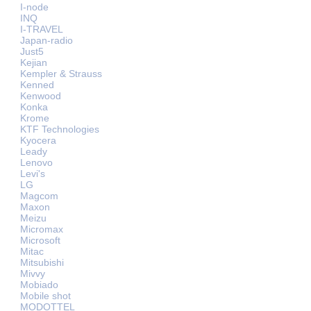
I-node
INQ
I-TRAVEL
Japan-radio
Just5
Kejian
Kempler & Strauss
Kenned
Kenwood
Konka
Krome
KTF Technologies
Kyocera
Leady
Lenovo
Levi's
LG
Magcom
Maxon
Meizu
Micromax
Microsoft
Mitac
Mitsubishi
Mivvy
Mobiado
Mobile shot
MODOTTEL