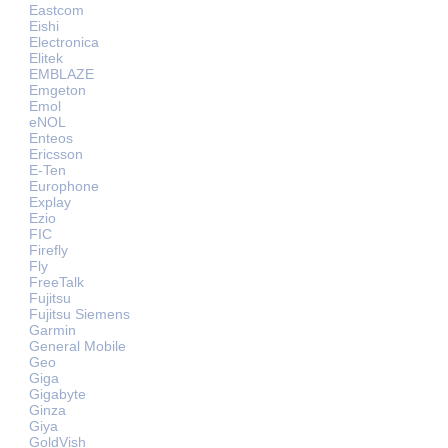
Eastcom
Eishi
Electronica
Elitek
EMBLAZE
Emgeton
Emol
eNOL
Enteos
Ericsson
E-Ten
Europhone
Explay
Ezio
FIC
Firefly
Fly
FreeTalk
Fujitsu
Fujitsu Siemens
Garmin
General Mobile
Geo
Giga
Gigabyte
Ginza
Giya
GoldVish