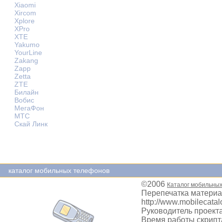
Xiaomi
Xircom
Xplore
XPro
XTE
Yakumo
YourLine
Zakang
Zapp
Zetta
ZTE
Билайн
Вобис
МегаФон
МТС
Скай Линк
каталог мобильных телефонов
©2006
Каталог мобильны
Перепечатка материа
http://www.mobilecatal
Руководитель проекта
Время работы скрипта: