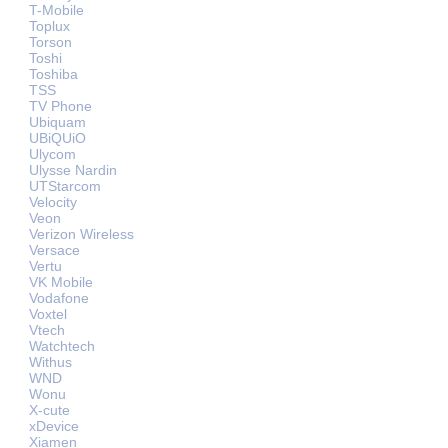
T-Mobile
Toplux
Torson
Toshi
Toshiba
TSS
TV Phone
Ubiquam
UBiQUiO
Ulycom
Ulysse Nardin
UTStarcom
Velocity
Veon
Verizon Wireless
Versace
Vertu
VK Mobile
Vodafone
Voxtel
Vtech
Watchtech
Withus
WND
Wonu
X-cute
xDevice
Xiamen