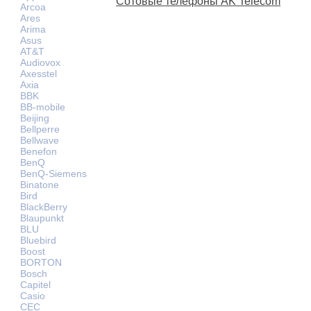
Сотовые телефоны AK Telecom
Arcoa
Ares
Arima
Asus
AT&T
Audiovox
Axesstel
Axia
BBK
BB-mobile
Beijing
Bellperre
Bellwave
Benefon
BenQ
BenQ-Siemens
Binatone
Bird
BlackBerry
Blaupunkt
BLU
Bluebird
Boost
BORTON
Bosch
Capitel
Casio
CEC