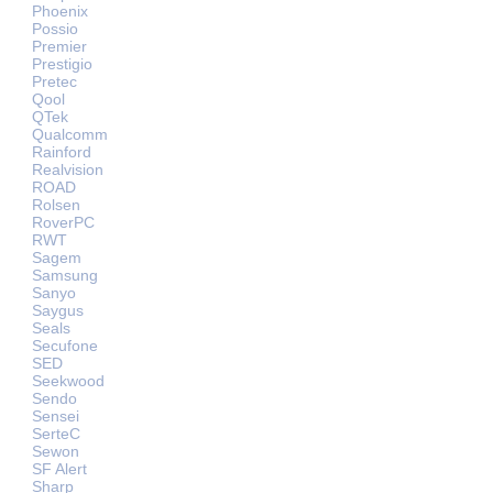
Phoenix
Possio
Premier
Prestigio
Pretec
Qool
QTek
Qualcomm
Rainford
Realvision
ROAD
Rolsen
RoverPC
RWT
Sagem
Samsung
Sanyo
Saygus
Seals
Secufone
SED
Seekwood
Sendo
Sensei
SerteC
Sewon
SF Alert
Sharp