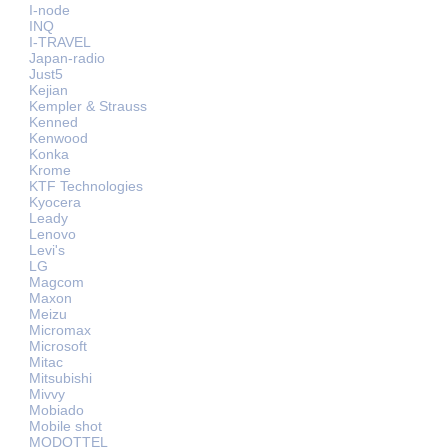
I-node
INQ
I-TRAVEL
Japan-radio
Just5
Kejian
Kempler & Strauss
Kenned
Kenwood
Konka
Krome
KTF Technologies
Kyocera
Leady
Lenovo
Levi's
LG
Magcom
Maxon
Meizu
Micromax
Microsoft
Mitac
Mitsubishi
Mivvy
Mobiado
Mobile shot
MODOTTEL