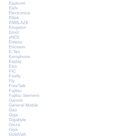
Eastcom
Eishi
Electronica
Elitek
EMBLAZE
Emgeton
Emol
eNOL
Enteos
Ericsson
E-Ten
Europhone
Explay
Ezio
FIC
Firefly
Fly
FreeTalk
Fujitsu
Fujitsu Siemens
Garmin
General Mobile
Geo
Giga
Gigabyte
Ginza
Giya
GoldVish