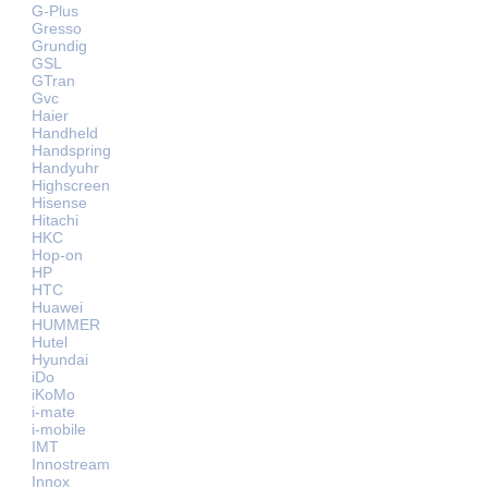
G-Plus
Gresso
Grundig
GSL
GTran
Gvc
Haier
Handheld
Handspring
Handyuhr
Highscreen
Hisense
Hitachi
HKC
Hop-on
HP
HTC
Huawei
HUMMER
Hutel
Hyundai
iDo
iKoMo
i-mate
i-mobile
IMT
Innostream
Innox