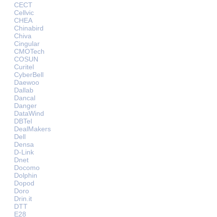
CECT
Cellvic
CHEA
Chinabird
Chiva
Cingular
CMOTech
COSUN
Curitel
CyberBell
Daewoo
Dallab
Dancal
Danger
DataWind
DBTel
DealMakers
Dell
Densa
D-Link
Dnet
Docomo
Dolphin
Dopod
Doro
Drin.it
DTT
E28