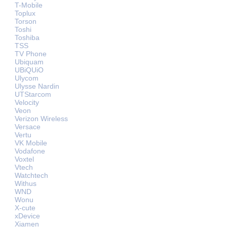
T-Mobile
Toplux
Torson
Toshi
Toshiba
TSS
TV Phone
Ubiquam
UBiQUiO
Ulycom
Ulysse Nardin
UTStarcom
Velocity
Veon
Verizon Wireless
Versace
Vertu
VK Mobile
Vodafone
Voxtel
Vtech
Watchtech
Withus
WND
Wonu
X-cute
xDevice
Xiamen