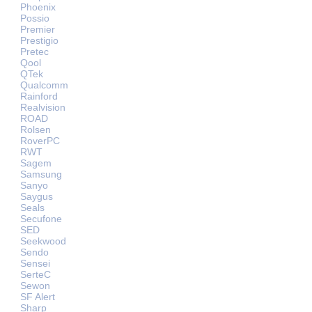
Phoenix
Possio
Premier
Prestigio
Pretec
Qool
QTek
Qualcomm
Rainford
Realvision
ROAD
Rolsen
RoverPC
RWT
Sagem
Samsung
Sanyo
Saygus
Seals
Secufone
SED
Seekwood
Sendo
Sensei
SerteC
Sewon
SF Alert
Sharp