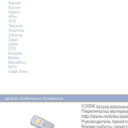
Xiaomi
Xircom
Xplore
XPro
XTE
Yakumo
YourLine
Zakang
Zapp
Zetta
ZTE
Билайн
Вобис
МегаФон
МТС
Скай Линк
каталог мобильных телефонов
©2006
Каталог мобильны
Перепечатка материа
http://www.mobilecatal
Руководитель проекта
Время работы скрипта: