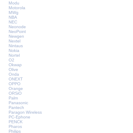
Modu
Motorola
MWg
NBA
NEC
Neonode
NeoPoint
Newgen
Nextel
Nintaus
Nokia
Nortel
O2
Okwap
Olive
Onda
ONEXT
OPPO
Orange
ORSiO
Palm
Panasonic
Pantech
Paragon Wireless
PC-Ephone
PENCK
Pharos
Philips