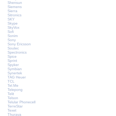
Shensun
Siemens
Sierra
Sitronics
SKY
Skype
SkyVox
Sofi
Sonim
Sony
Sony Ericsson
Soutec
Spectronics
Spice
Sprint
Spyker
Symbian
Synertek
TAG Heuer
TCL
Tel.Me
Telepong
Telit
Telson
Telular Phonecell
TerreStar
Texet
Thuraya