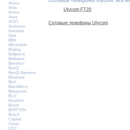
Сотовые телефоны Ulycom: все м
Arcoa
Ares
Ulycom FT20
Arima
Asus
AT&T
Сотовые телефоны Ulycom
Audiovox
Axesstel
Axia
BBK
BB-mobile
Beijing
Bellperre
Bellwave
Benefon
BenQ
BenQ-Siemens
Binatone
Bird
BlackBerry
Blaupunkt
BLU
Bluebird
Boost
BORTON
Bosch
Capitel
Casio
CEC