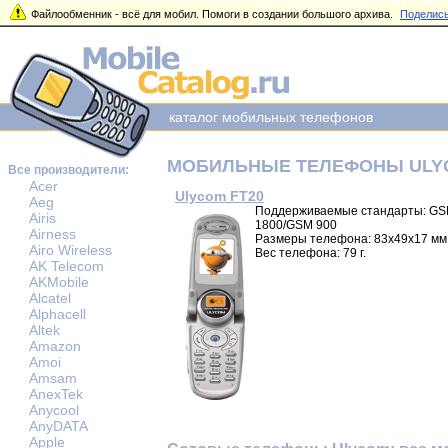
Файлообменник - всё для мобил. Помоги в создании большого архива.
Поделись
каталог мобильных телефонов
МОБИЛЬНЫЕ ТЕЛЕФОНЫ ULY
Все производители:
Acer
Ulycom FT20
Aeg
Поддерживаемые стандарты: G
Airis
1800/GSM 900
Airness
Размеры телефона: 83x49x17 мм
Airo Wireless
Вес телефона: 79 г.
AK Telecom
AKMobile
Alcatel
Alphacell
Altek
Amazon
Amoi
Amsam
AnexTek
Anycool
AnyDATA
Apple