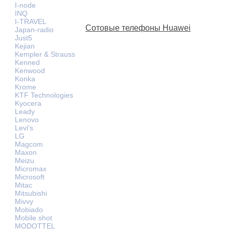
I-node
INQ
I-TRAVEL
Сотовые телефоны Huawei
Japan-radio
Just5
Kejian
Kempler & Strauss
Kenned
Kenwood
Konka
Krome
KTF Technologies
Kyocera
Leady
Lenovo
Levi's
LG
Magcom
Maxon
Meizu
Micromax
Microsoft
Mitac
Mitsubishi
Mivvy
Mobiado
Mobile shot
MODOTTEL