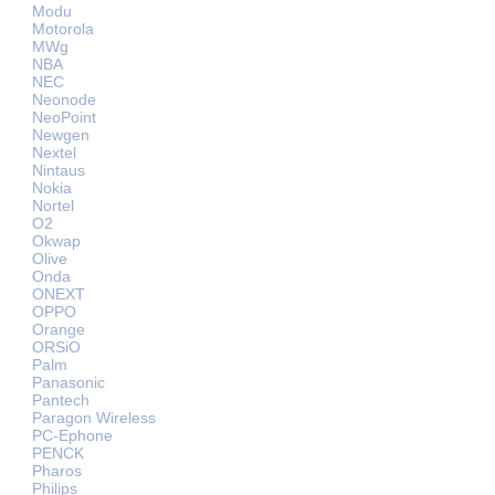
Modu
Motorola
MWg
NBA
NEC
Neonode
NeoPoint
Newgen
Nextel
Nintaus
Nokia
Nortel
O2
Okwap
Olive
Onda
ONEXT
OPPO
Orange
ORSiO
Palm
Panasonic
Pantech
Paragon Wireless
PC-Ephone
PENCK
Pharos
Philips