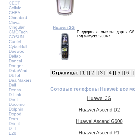
CECT
Cellvic
CHEA
Chinabird
Chiva
Cingular
Huawei 3G
CMOTech
Поддерживаемые стандарты: GS
Год выпуска: 2004 г.
COSUN
Curitel
CyberBell
Daewoo
Dallab
Dancal
Danger
DataWind
Страницы:
[ 1 ]
[
2
] [
3
] [
4
] [
5
] [
6
] [
DBTel
DealMakers
Dell
Сотовые телефоны Huawei: все м
Densa
D-Link
Huawei 3G
Dnet
Docomo
Dolphin
Huawei Ascend D2
Dopod
Doro
Huawei Ascend G600
Drin.it
DTT
Huawei Ascend P1
E28