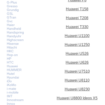
Huawei P8
G-Plus
Gresso
Huawei T158
Grundig
GSL
GTran
Huawei T208
Gvc
Haier
Huawei T330
Handheld
Handspring
Huawei U1100
Handyuhr
Highscreen
Hisense
Huawei U1250
Hitachi
HKC
Huawei U526
Hop-on
HP
HTC
Huawei U626
Huawei
HUMMER
Huawei U7510
Hutel
Hyundai
Huawei U8110
iDo
iKoMo
i-mate
Huawei U8230
i-mobile
IMT
Huawei U8800 Ideos X5
Innostream
Innox