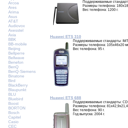
Поддерживаемые стандарт
Arcoa
Размеры телефона: 180x1
Ares
Вес телефона: 1200 г.
Arima
Asus
AT&T
Audiovox
Axesstel
Axia
Huawei ETS 310
BBK
Поддерживаемые стандарты: IM
BB-mobile
Размеры телефона: 105x46x20 м
Beijing
Вес телефона: 95 г.
Bellperre
Bellwave
Benefon
BenQ
BenQ-Siemens
Binatone
Bird
BlackBerry
Blaupunkt
BLU
Huawei ETS 688
Bluebird
Поддерживаемые стандарты: CD
Boost
Размеры телефона: 81x42,9x21,4
BORTON
Вес телефона: 90 г.
Bosch
Год выпуска: 2004 г.
Capitel
Casio
CEC