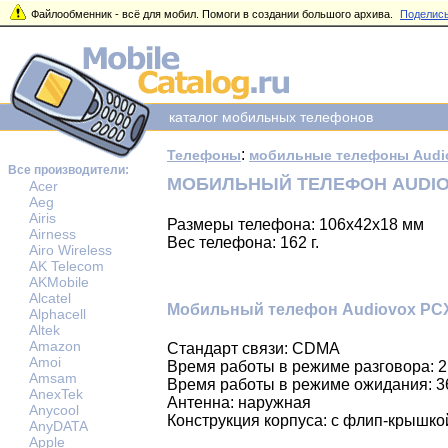
Файлообменник - всё для мобил. Помоги в создании большого архива.
Поделись
каталог мобильных телефонов
:
Телефоны
мобильные телефоны Audi
Все производители:
МОБИЛЬНЫЙ ТЕЛЕФОН AUDIO
Acer
Aeg
Airis
Размеры телефона: 106x42x18 мм
Airness
Вес телефона: 162 г.
Airo Wireless
AK Telecom
AKMobile
Alcatel
Мобильный телефон Audiovox PCX
Alphacell
Altek
Amazon
Стандарт связи: CDMA
Amoi
Время работы в режиме разговора: 2
Amsam
Время работы в режиме ожидания: 3
AnexTek
Антенна: наружная
Anycool
Конструкция корпуса: с флип-крышко
AnyDATA
Apple