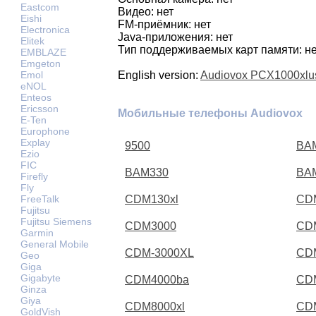
Eastcom
Видео: нет
Eishi
FM-приёмник: нет
Electronica
Java-приложения: нет
Elitek
Тип поддерживаемых карт памяти: не
EMBLAZE
Emgeton
Emol
English version:
Audiovox PCX1000xlu
eNOL
Enteos
Ericsson
Мобильные телефоны Audiovox
E-Ten
Europhone
Explay
9500
BA
Ezio
FIC
BAM330
BA
Firefly
Fly
FreeTalk
CDM130xl
CD
Fujitsu
Fujitsu Siemens
CDM3000
CD
Garmin
General Mobile
CDM-3000XL
CD
Geo
Giga
Gigabyte
CDM4000ba
CD
Ginza
Giya
CDM8000xl
CD
GoldVish