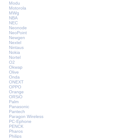
Modu
Motorola
MWg
NBA
NEC
Neonode
NeoPoint
Newgen
Nextel
Nintaus
Nokia
Nortel
O2
Okwap
Olive
Onda
ONEXT
OPPO
Orange
ORSiO
Palm
Panasonic
Pantech
Paragon Wireless
PC-Ephone
PENCK
Pharos
Philips