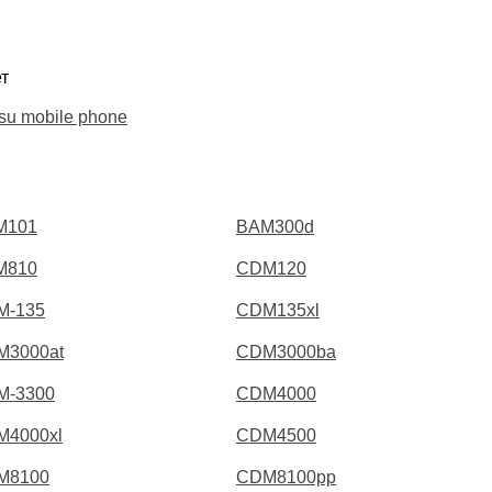
т
su mobile phone
M101
BAM300d
M810
CDM120
M-135
CDM135xl
M3000at
CDM3000ba
M-3300
CDM4000
M4000xl
CDM4500
M8100
CDM8100pp