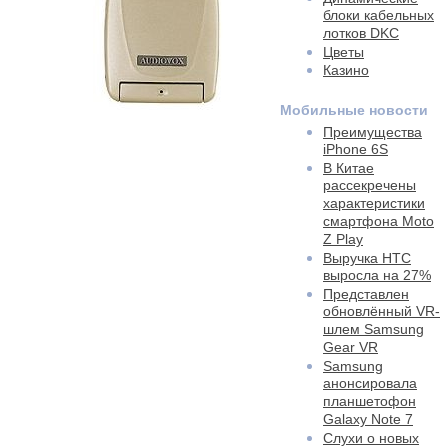
блоки кабельных
лотков DKC
Цветы
Казино
Мобильные новости
Преимущества
iPhone 6S
В Китае
рассекречены
характеристики
смартфона Moto
Z Play
Выручка HTC
выросла на 27%
Представлен
обновлённый VR-
шлем Samsung
Gear VR
Samsung
анонсировала
планшетофон
Galaxy Note 7
Слухи о новых