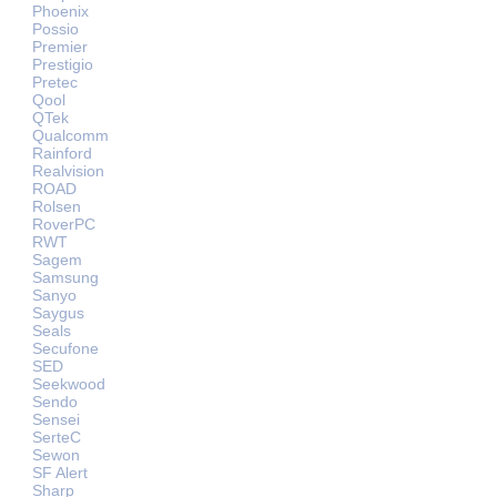
Phoenix
Possio
Premier
Prestigio
Pretec
Qool
QTek
Qualcomm
Rainford
Realvision
ROAD
Rolsen
RoverPC
RWT
Sagem
Samsung
Sanyo
Saygus
Seals
Secufone
SED
Seekwood
Sendo
Sensei
SerteC
Sewon
SF Alert
Sharp