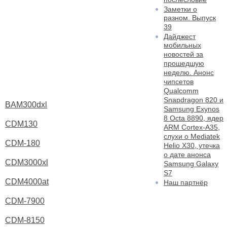
Заметки о
разном. Выпуск
39
Дайджест
мобильных
новостей за
прошедшую
неделю. Анонс
чипсетов
Qualcomm
Snapdragon 820 и
BAM300dxl
Samsung Exynos
8 Octa 8890, ядер
CDM130
ARM Cortex-A35,
слухи о Mediatek
CDM-180
Helio X30, утечка
о дате анонса
CDM3000xl
Samsung Galaxy
S7
CDM4000at
Наш партнёр
CDM-7900
CDM-8150