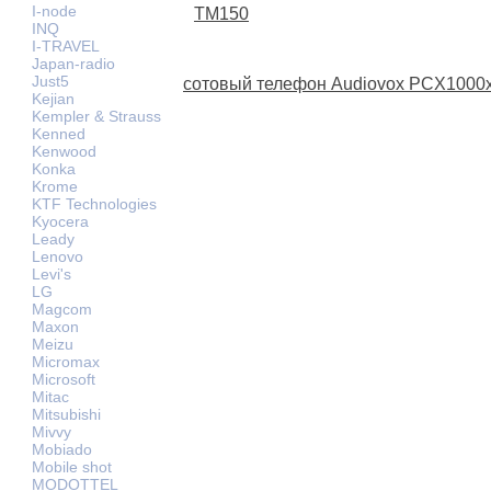
I-node
TM150
INQ
I-TRAVEL
Japan-radio
Just5
сотовый телефон Audiovox PCX1000x
Kejian
Kempler & Strauss
Kenned
Kenwood
Konka
Krome
KTF Technologies
Kyocera
Leady
Lenovo
Levi's
LG
Magcom
Maxon
Meizu
Micromax
Microsoft
Mitac
Mitsubishi
Mivvy
Mobiado
Mobile shot
MODOTTEL