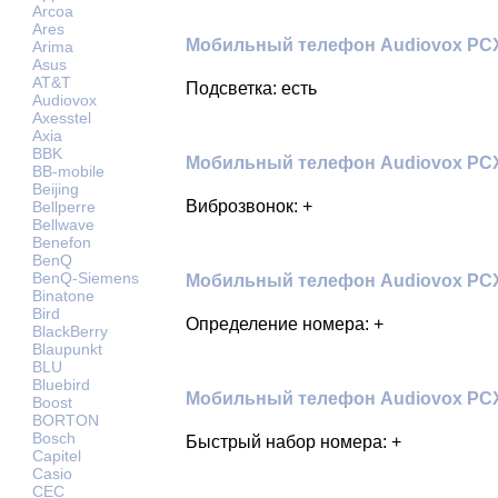
Arcoa
Ares
Мобильный телефон Audiovox PCX1
Arima
Asus
AT&T
Подсветка: есть
Audiovox
Axesstel
Axia
BBK
Мобильный телефон Audiovox PCX1
BB-mobile
Beijing
Виброзвонок: +
Bellperre
Bellwave
Benefon
BenQ
BenQ-Siemens
Мобильный телефон Audiovox PCX
Binatone
Bird
Определение номера: +
BlackBerry
Blaupunkt
BLU
Bluebird
Мобильный телефон Audiovox PCX
Boost
BORTON
Bosch
Быстрый набор номера: +
Capitel
Casio
CEC