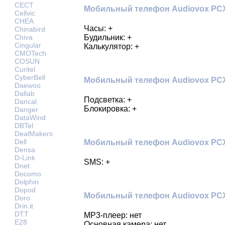
CECT
Мобильный телефон Audiovox PCX1
Cellvic
CHEA
Часы: +
Chinabird
Будильник: +
Chiva
Cingular
Калькулятор: +
CMOTech
COSUN
Curitel
CyberBell
Мобильный телефон Audiovox PCX1
Daewoo
Dallab
Подсветка: +
Dancal
Блокировка: +
Danger
DataWind
DBTel
DealMakers
Dell
Мобильный телефон Audiovox PCX
Densa
D-Link
SMS: +
Dnet
Docomo
Dolphin
Dopod
Мобильный телефон Audiovox PCX
Doro
Drin.it
DTT
MP3-плеер: нет
E28
Основная камера: нет