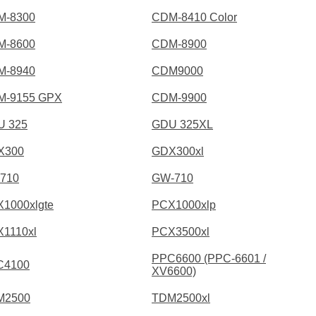
M-8300
CDM-8410 Color
M-8600
CDM-8900
M-8940
CDM9000
M-9155 GPX
CDM-9900
U 325
GDU 325XL
X300
GDX300xl
710
GW-710
1000xlgte
PCX1000xlp
1110xl
PCX3500xl
PPC6600 (PPC-6601 /
C4100
XV6600)
M2500
TDM2500xl