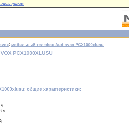
 своим файлом!
:
ovox
мобильный телефон Audiovox PCX1000xlusu
VOX PCX1000XLUSU
1000xlusu: общие характеристики:
 ч
6 ч
й