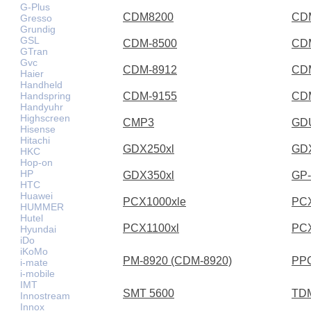
G-Plus
CDM8200
CD
Gresso
Grundig
GSL
CDM-8500
CD
GTran
Gvc
CDM-8912
CD
Haier
Handheld
Handspring
CDM-9155
CD
Handyuhr
Highscreen
CMP3
GD
Hisense
Hitachi
GDX250xl
GD
HKC
Hop-on
HP
GDX350xl
GP-
HTC
Huawei
PCX1000xle
PCX
HUMMER
Hutel
PCX1100xl
PCX
Hyundai
iDo
iKoMo
PM-8920 (CDM-8920)
PP
i-mate
i-mobile
IMT
SMT 5600
TD
Innostream
Innox