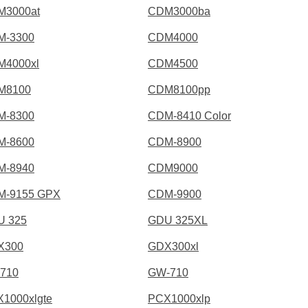
M3000at
CDM3000ba
M-3300
CDM4000
M4000xl
CDM4500
M8100
CDM8100pp
M-8300
CDM-8410 Color
M-8600
CDM-8900
M-8940
CDM9000
M-9155 GPX
CDM-9900
U 325
GDU 325XL
X300
GDX300xl
710
GW-710
1000xlgte
PCX1000xlp