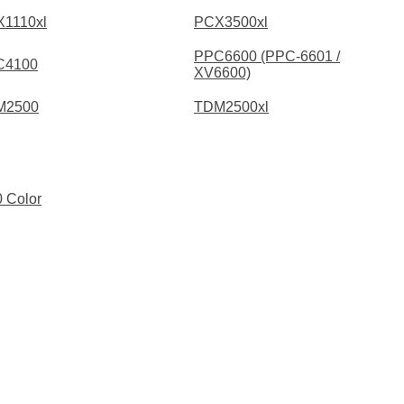
1110xl
PCX3500xl
PPC6600 (PPC-6601 /
C4100
XV6600)
M2500
TDM2500xl
 Color