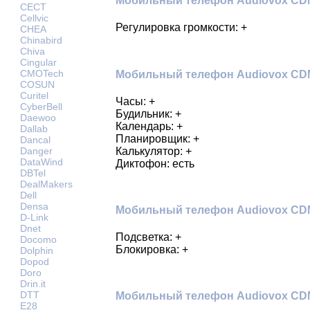
Мобильный телефон Audiovox CDM
CECT
Cellvic
Регулировка громкости: +
CHEA
Chinabird
Chiva
Cingular
CMOTech
Мобильный телефон Audiovox CDM-
COSUN
Curitel
Часы: +
CyberBell
Будильник: +
Daewoo
Календарь: +
Dallab
Планировщик: +
Dancal
Калькулятор: +
Danger
DataWind
Диктофон: есть
DBTel
DealMakers
Dell
Densa
Мобильный телефон Audiovox CDM-
D-Link
Dnet
Подсветка: +
Docomo
Блокировка: +
Dolphin
Dopod
Doro
Drin.it
DTT
Мобильный телефон Audiovox CDM
E28