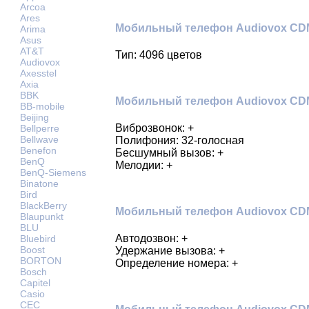
Arcoa
Ares
Мобильный телефон Audiovox CDM-
Arima
Asus
AT&T
Тип: 4096 цветов
Audiovox
Axesstel
Axia
BBK
Мобильный телефон Audiovox CDM-
BB-mobile
Beijing
Виброзвонок: +
Bellperre
Bellwave
Полифония: 32-голосная
Benefon
Бесшумный вызов: +
BenQ
Мелодии: +
BenQ-Siemens
Binatone
Bird
BlackBerry
Мобильный телефон Audiovox CDM-
Blaupunkt
BLU
Автодозвон: +
Bluebird
Boost
Удержание вызова: +
BORTON
Определение номера: +
Bosch
Capitel
Casio
CEC