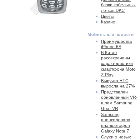
блоки кабельных
лотков DKC
Цветы
Казино
Мобильные новости
Преимущества
iPhone 6S
В Китае
рассекречены
характеристики
смартфона Moto
Z Play
Выручка HTC
выросла на 27%
Представлен
обновлённый VR-
шлем Samsung
Gear VR
Samsung
анонсировала
планшетофон
Galaxy Note 7
Слухи о новых