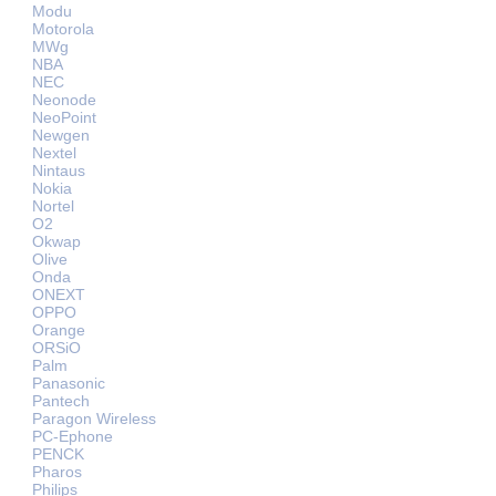
Modu
Motorola
MWg
NBA
NEC
Neonode
NeoPoint
Newgen
Nextel
Nintaus
Nokia
Nortel
O2
Okwap
Olive
Onda
ONEXT
OPPO
Orange
ORSiO
Palm
Panasonic
Pantech
Paragon Wireless
PC-Ephone
PENCK
Pharos
Philips