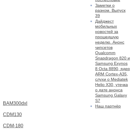
Заметки о
разном. Выпуск
39
Дайджест
мобильных
новостей за
прошедшую
неделю. Анонс
чипсетов
Qualcomm
Snapdragon 820 и
Samsung Exynos
8 Octa 8890, ядер
ARM Cortex-A35,
слухи о Mediatek
Helio X30, утечка
о дате анонса
Samsung Galaxy
S7
BAM300dxl
Наш партнёр
CDM130
CDM-180