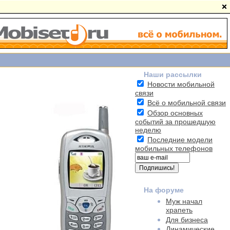
Наши рассылки
Новости мобильной
связи
Всё о мобильной связи
Обзор основных
событий за прошедшую
неделю
Последние модели
мобильных телефонов
На форуме
Муж начал
храпеть
Для бизнеса
Динамические