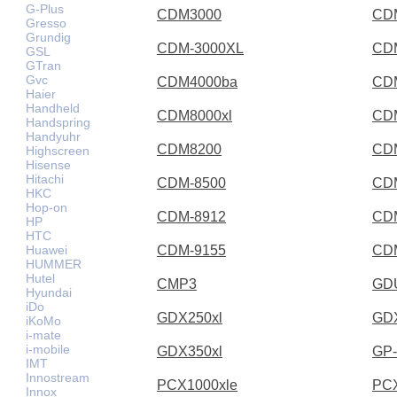
G-Plus
CDM3000
CD
Gresso
Grundig
CDM-3000XL
CD
GSL
GTran
Gvc
CDM4000ba
CD
Haier
Handheld
CDM8000xl
CD
Handspring
Handyuhr
CDM8200
CD
Highscreen
Hisense
Hitachi
CDM-8500
CD
HKC
Hop-on
CDM-8912
CD
HP
HTC
Huawei
CDM-9155
CD
HUMMER
Hutel
CMP3
GD
Hyundai
iDo
GDX250xl
GD
iKoMo
i-mate
i-mobile
GDX350xl
GP-
IMT
Innostream
PCX1000xle
PCX
Innox