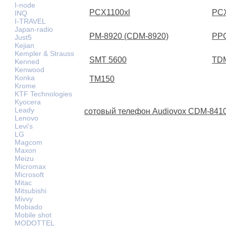
I-node
PCX1100xl
PCX
INQ
I-TRAVEL
Japan-radio
PM-8920 (CDM-8920)
PP
Just5
Kejian
Kempler & Strauss
SMT 5600
TD
Kenned
Kenwood
Konka
TM150
Krome
KTF Technologies
Kyocera
Leady
сотовый телефон Audiovox CDM-8410
Lenovo
Levi's
LG
Magcom
Maxon
Meizu
Micromax
Microsoft
Mitac
Mitsubishi
Mivvy
Mobiado
Mobile shot
MODOTTEL