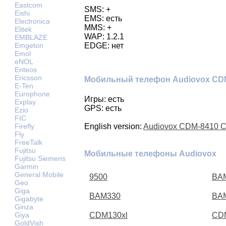
Eastcom
SMS: +
Eishi
EMS: есть
Electronica
MMS: +
Elitek
WAP: 1.2.1
EMBLAZE
Emgeton
EDGE: нет
Emol
eNOL
Enteos
Ericsson
Мобильный телефон Audiovox CDM
E-Ten
Europhone
Игры: есть
Explay
GPS: есть
Ezio
FIC
Firefly
English version:
Audiovox CDM-8410 Co
Fly
FreeTalk
Fujitsu
Мобильные телефоны Audiovox
Fujitsu Siemens
Garmin
General Mobile
9500
BA
Geo
Giga
BAM330
BA
Gigabyte
Ginza
Giya
CDM130xl
CD
GoldVish