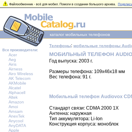
Файлообменник - всё для мобил. Помоги в создании большого архива.
Поделись
каталог мобильных телефонов
:
Телефоны
мобильные телефоны Audi
Все производители:
МОБИЛЬНЫЙ ТЕЛЕФОН AUDIO
Acer
Aeg
Год выпуска: 2003 г.
Airis
Airness
Размеры телефона: 109x46x18 мм
Airo Wireless
Вес телефона: 91 г.
AK Telecom
AKMobile
Alcatel
Alphacell
Мобильный телефон Audiovox CDM-
Altek
Amazon
Amoi
Стандарт связи: CDMA 2000 1X
Amsam
Антенна: наружная
AnexTek
Тип аккумулятора: Li-Ion
Anycool
Конструкция корпуса: моноблок
AnyDATA
Apple