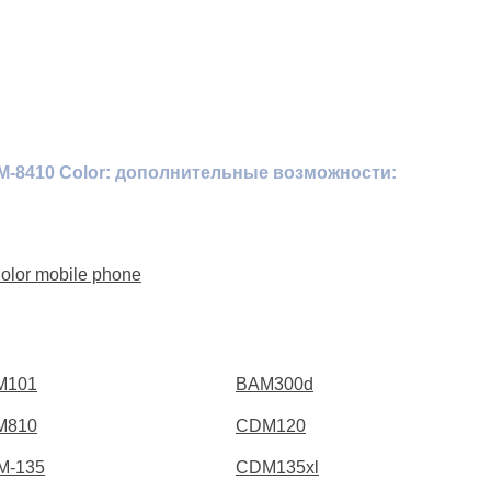
-8410 Color: дополнительные возможности:
lor mobile phone
M101
BAM300d
M810
CDM120
M-135
CDM135xl