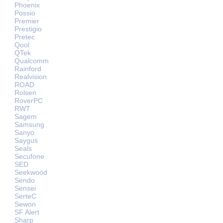
Phoenix
Possio
Premier
Prestigio
Pretec
Qool
QTek
Qualcomm
Rainford
Realvision
ROAD
Rolsen
RoverPC
RWT
Sagem
Samsung
Sanyo
Saygus
Seals
Secufone
SED
Seekwood
Sendo
Sensei
SerteC
Sewon
SF Alert
Sharp