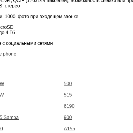
MPEG4, QCIF (176x144 пикселей), возможность сьемки или п
S, стерео
и: 1000, фото при входящем звонке
icroSD
до 4 Гб
а с социальными сетями
e phone
0W
500
1W
515
6190
5 Samba
900
30
A155