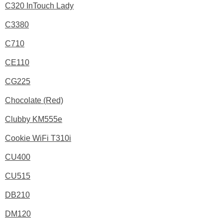
C320 InTouch Lady
C3380
C710
CE110
CG225
Chocolate (Red)
Clubby KM555e
Cookie WiFi T310i
CU400
CU515
DB210
DM120