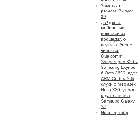
Заметки о
разном. Выпуск
39
Дайджест
мобильных
новостей за
прошедшую
неделю. Анонс
чипсетов
Qualcomm
Snapdragon 820 и
Samsung Exynos
8 Octa 8890, ядер
ARM Cortex-A35,
слухи о Mediatek
Helio X30, утечка
о дате анонса
Samsung Galaxy
S7
Наш партнёр