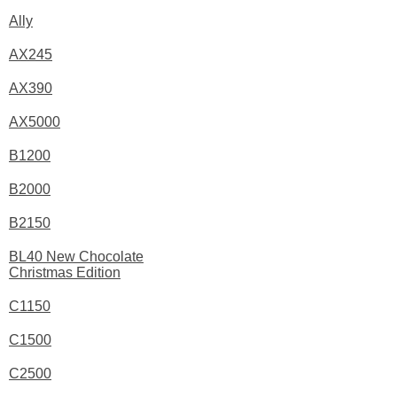
Ally
AX245
AX390
AX5000
B1200
B2000
B2150
BL40 New Chocolate
Christmas Edition
C1150
C1500
C2500