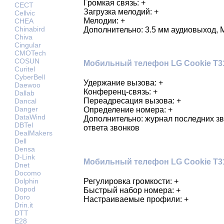
Громкая связь: +
CECT
Загрузка мелодий: +
Cellvic
Мелодии: +
CHEA
Chinabird
Дополнительно: 3.5 мм аудиовыход, 
Chiva
Cingular
CMOTech
COSUN
Мобильный телефон LG Cookie T31
Curitel
CyberBell
Удержание вызова: +
Daewoo
Конференц-связь: +
Dallab
Переадресация вызова: +
Dancal
Danger
Определение номера: +
DataWind
Дополнительно: журнал последних з
DBTel
ответа звонков
DealMakers
Dell
Densa
D-Link
Мобильный телефон LG Cookie T3
Dnet
Docomo
Регулировка громкости: +
Dolphin
Dopod
Быстрый набор номера: +
Doro
Настраиваемые профили: +
Drin.it
DTT
E28