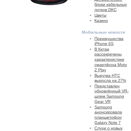
блоки кабельных
лотков DKC
Цветы
Казино
Мобильные новости
Преимущества
iPhone 6S
В Китае
рассекречены
характеристики
смартфона Moto
Z Play
Выручка HTC
выросла на 27%
Представлен
обновлённый VR-
шлем Samsung
Gear VR
Samsung
анонсировала
планшетофон
Galaxy Note 7
Слухи о новых