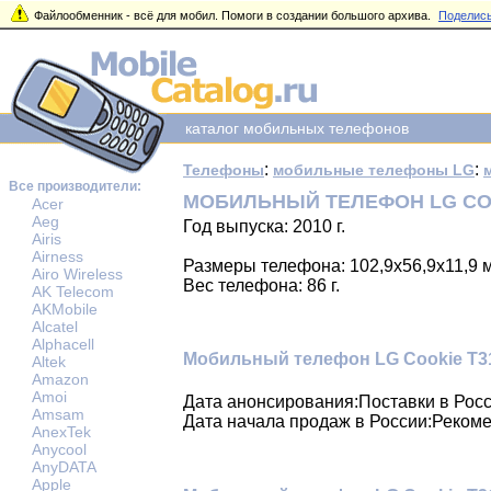
Файлообменник - всё для мобил. Помоги в создании большого архива.
Поделись
каталог мобильных телефонов
:
:
Телефоны
мобильные телефоны LG
Все производители:
МОБИЛЬНЫЙ ТЕЛЕФОН LG COO
Acer
Aeg
Год выпуска: 2010 г.
Airis
Airness
Размеры телефона: 102,9x56,9x11,9 
Airo Wireless
Вес телефона: 86 г.
AK Telecom
AKMobile
Alcatel
Alphacell
Мобильный телефон LG Cookie T3
Altek
Amazon
Amoi
Дата анонсирования:Поставки в Росс
Amsam
Дата начала продаж в России:Рекоме
AnexTek
Anycool
AnyDATA
Apple