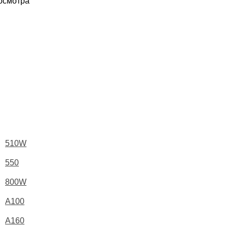
росмотра
510W
550
800W
A100
A160