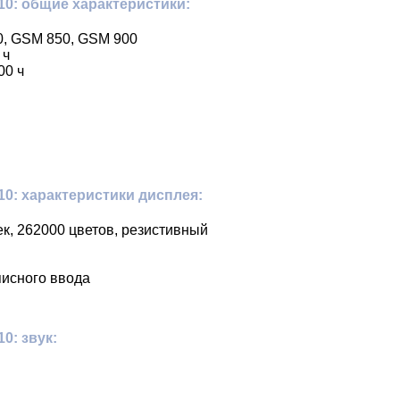
0: общие характеристики:
0, GSM 850, GSM 900
 ч
00 ч
0: характеристики дисплея:
ек, 262000 цветов, резистивный
писного ввода
0: звук: