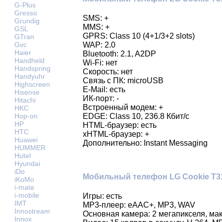
G-Plus
Gresso
SMS: +
Grundig
MMS: +
GSL
GPRS: Class 10 (4+1/3+2 slots)
GTran
Gvc
WAP: 2.0
Haier
Bluetooth: 2.1, A2DP
Handheld
Wi-Fi: нет
Handspring
Скорость: нет
Handyuhr
Связь с ПК: microUSB
Highscreen
E-Mail: есть
Hisense
ИК-порт: -
Hitachi
Встроенный модем: +
HKC
Hop-on
EDGE: Class 10, 236.8 Кбит/с
HP
HTML-браузер: есть
HTC
xHTML-браузер: +
Huawei
Дополнительно: Instant Messaging
HUMMER
Hutel
Hyundai
iDo
Мобильный телефон LG Cookie T3
iKoMo
i-mate
i-mobile
Игры: есть
IMT
MP3-плеер: eAAC+, MP3, WAV
Innostream
Основная камера: 2 мегапикселя, м
Innox