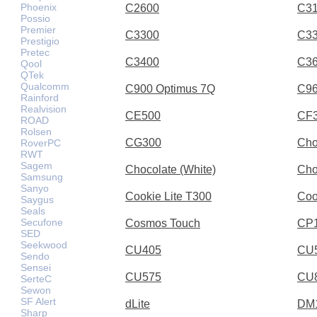
Phoenix
C2600
C3
Possio
Premier
C3300
C3
Prestigio
Pretec
C3400
C3
Qool
QTek
Qualcomm
C900 Optimus 7Q
C9
Rainford
Realvision
CE500
CF
ROAD
Rolsen
CG300
Cho
RoverPC
RWT
Sagem
Chocolate (White)
Cho
Samsung
Sanyo
Cookie Lite T300
Coo
Saygus
Seals
Secufone
Cosmos Touch
CP
SED
Seekwood
CU405
CU
Sendo
Sensei
CU575
CU
SerteC
Sewon
SF Alert
dLite
DM
Sharp