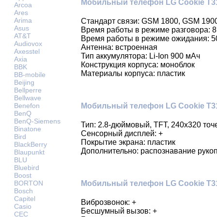
Мобильный телефон LG Cookie T31
Arcoa
Ares
Arima
Стандарт связи: GSM 1800, GSM 190
Asus
Время работы в режиме разговора: 8
AT&T
Время работы в режиме ожидания: 5
Audiovox
Антенна: встроенная
Axesstel
Тип аккумулятора: Li-Ion 900 мАч
Axia
Конструкция корпуса: моноблок
BBK
Материалы корпуса: пластик
BB-mobile
Beijing
Bellperre
Bellwave
Мобильный телефон LG Cookie T31
Benefon
BenQ
BenQ-Siemens
Тип: 2.8-дюймовый, TFT, 240х320 точ
Binatone
Сенсорный дисплей: +
Bird
Покрытие экрана: пластик
BlackBerry
Дополнительно: распознавание руко
Blaupunkt
BLU
Bluebird
Boost
BORTON
Мобильный телефон LG Cookie T31
Bosch
Capitel
Виброзвонок: +
Casio
Бесшумный вызов: +
CEC