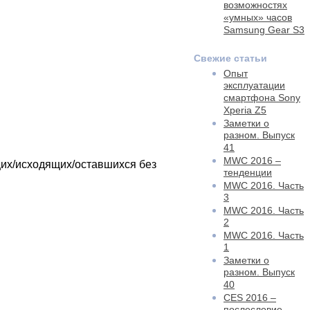
возможностях
«умных» часов
Samsung Gear S3
Свежие статьи
Опыт
эксплуатации
смартфона Sony
Xperia Z5
Заметки о
разном. Выпуск
41
MWC 2016 –
щих/исходящих/оставшихся без
тенденции
MWC 2016. Часть
3
MWC 2016. Часть
2
MWC 2016. Часть
1
Заметки о
разном. Выпуск
40
CES 2016 –
послесловие