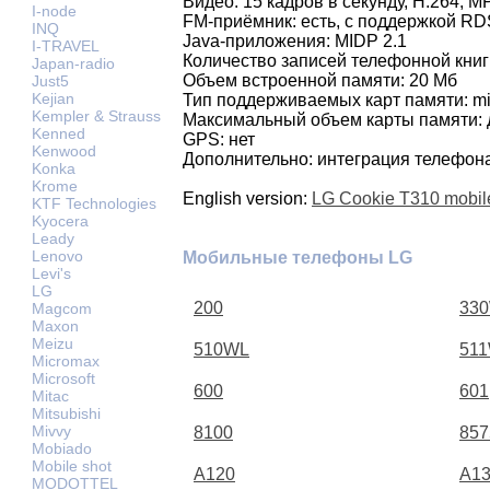
Видео: 15 кадров в секунду, H.264, 
I-node
FM-приёмник: есть, с поддержкой RD
INQ
Java-приложения: MIDP 2.1
I-TRAVEL
Количество записей телефонной книг
Japan-radio
Объем встроенной памяти: 20 Мб
Just5
Kejian
Тип поддерживаемых карт памяти: m
Kempler & Strauss
Максимальный объем карты памяти: 
Kenned
GPS: нет
Kenwood
Дополнительно: интеграция телефон
Konka
Krome
English version:
LG Cookie T310 mobil
KTF Technologies
Kyocera
Leady
Lenovo
Мобильные телефоны LG
Levi's
LG
200
33
Magcom
Maxon
Meizu
510WL
51
Micromax
Microsoft
600
601
Mitac
Mitsubishi
Mivvy
8100
857
Mobiado
Mobile shot
A120
A1
MODOTTEL