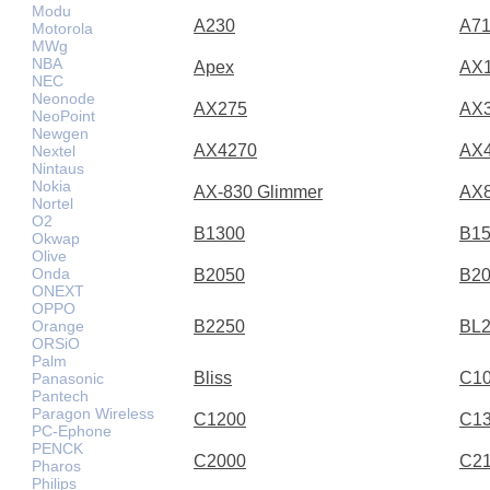
Modu
A230
A71
Motorola
MWg
NBA
Apex
AX
NEC
Neonode
AX275
AX
NeoPoint
Newgen
AX4270
AX
Nextel
Nintaus
Nokia
AX-830 Glimmer
AX
Nortel
O2
B1300
B1
Okwap
Olive
Onda
B2050
B2
ONEXT
OPPO
B2250
BL
Orange
ORSiO
Palm
Bliss
C1
Panasonic
Pantech
Paragon Wireless
C1200
C1
PC-Ephone
PENCK
C2000
C2
Pharos
Philips