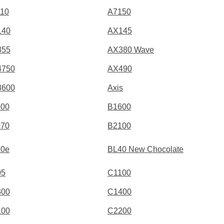
10
A7150
140
AX145
355
AX380 Wave
4750
AX490
8600
Axis
500
B1600
070
B2100
20e
BL40 New Chocolate
05
C1100
300
C1400
100
C2200