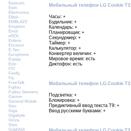
Eastcom
Мобильный телефон LG Cookie T31
Eishi
Electronica
Часы: +
Elitek
Будильник: +
EMBLAZE
Emgeton
Календарь: +
Emol
Планировщик: +
eNOL
Секундомер: +
Enteos
Таймер: +
Ericsson
Калькулятор: +
E-Ten
Конвертер величин: +
Europhone
Мировое время: есть
Explay
Диктофон: есть
Ezio
FIC
Firefly
Fly
FreeTalk
Мобильный телефон LG Cookie T31
Fujitsu
Fujitsu Siemens
Подсветка: +
Garmin
Блокировка: +
General Mobile
Предиктивный ввод текста Т9: +
Geo
Giga
Ввод русскими буквами: +
Gigabyte
Ginza
Giya
GoldVish
Мобильный телефон LG Cookie T3