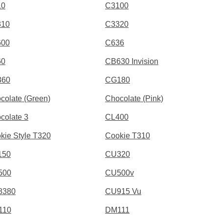
10
C3100
310
C3320
600
C636
60
CB630 Invision
360
CG180
colate (Green)
Chocolate (Pink)
colate 3
CL400
kie Style T320
Cookie T310
150
CU320
500
CU500v
8380
CU915 Vu
110
DM111