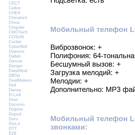
Подсветка: есть
CECT
Cellvic
CHEA
Chinabird
Chiva
Cingular
Мобильный телефон LG
CMOTech
COSUN
Curitel
Виброзвонок: +
CyberBell
Daewoo
Полифония: 64-тональна
Dallab
Dancal
Бесшумный вызов: +
Danger
DataWind
Загрузка мелодий: +
DBTel
Мелодии: +
DealMakers
Dell
Дополнительно: MP3 фай
Densa
D-Link
Dnet
Docomo
Dolphin
Dopod
Мобильный телефон L
Doro
Drin.it
звонками:
DTT
E28