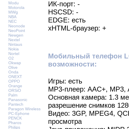
ИК-порт: -
Modu
Motorola
HSCSD: -
MWg
NBA
EDGE: есть
NEC
Neonode
xHTML-браузер: +
NeoPoint
Newgen
Nextel
Nintaus
Nokia
Nortel
Мобильный телефон L
O2
возможности:
Okwap
Olive
Onda
ONEXT
Игры: есть
OPPO
Orange
MP3-плеер: AAC+, MP3,
ORSiO
Palm
Основная камера: 1.3 м
Panasonic
разрешение снимков 128
Pantech
Paragon Wireless
Видео: 3GP, MPEG4, QCI
PC-Ephone
PENCK
просмотра
Pharos
Philips