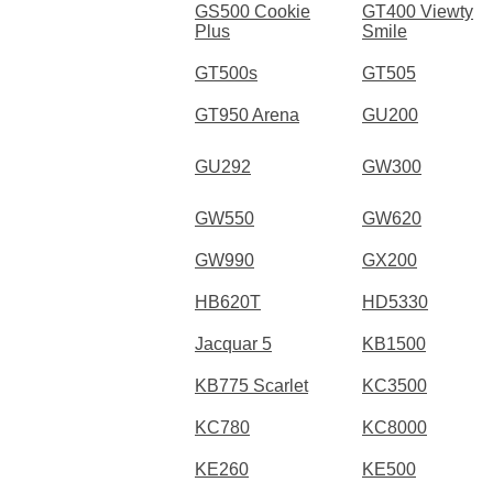
GS500 Cookie
GT400 Viewty
Plus
Smile
GT500s
GT505
GT950 Arena
GU200
GU292
GW300
GW550
GW620
GW990
GX200
HB620T
HD5330
Jacquar 5
KB1500
KB775 Scarlet
KC3500
KC780
KC8000
KE260
KE500