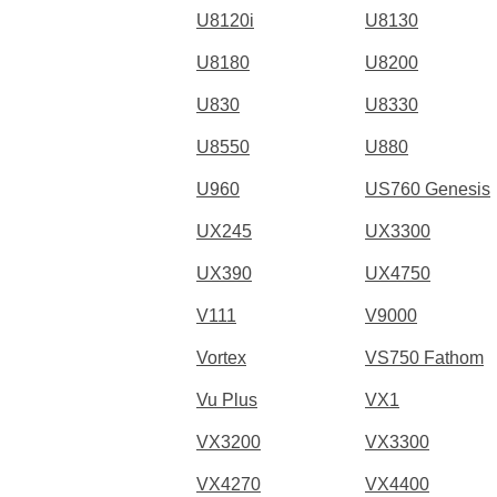
U8120i
U8130
U8180
U8200
U830
U8330
U8550
U880
U960
US760 Genesis
UX245
UX3300
UX390
UX4750
V111
V9000
Vortex
VS750 Fathom
Vu Plus
VX1
VX3200
VX3300
VX4270
VX4400