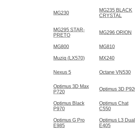
MG235 BLACK
MG230
CRYSTAL
MG295 STAR-
MG296 ORION
PRETO
MG800
MG810
Muziq (LX570)
MX240
Nexus 5
Octane VN530
Optimus 3D Max
Optimus 3D P92
P720
Optimus Black
Optimus Chat
P970
C550
Optimus G Pro
Optimus L3 Dual
E985
E405