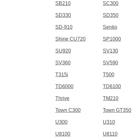
SB210
SC300
SD330
SD350
SD-910
Sentio
Shine CU720
SP1000
SU920
SV130
SV360
SV590
T315i
T500
TD6000
TD6100
Thrive
TM210
Town C300
Town GT350
U300
U310
U8100
U8110