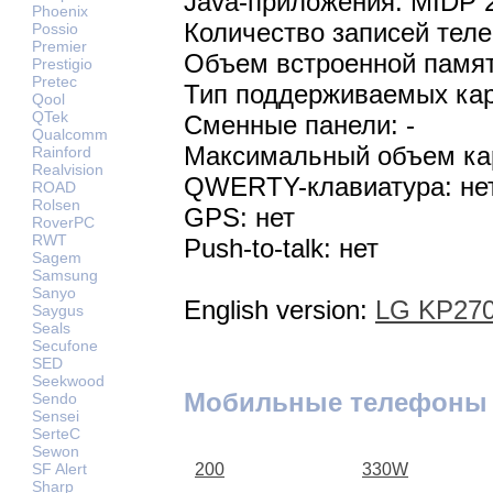
Java-приложения: MIDP 
Phoenix
Количество записей теле
Possio
Premier
Объем встроенной памят
Prestigio
Pretec
Тип поддерживаемых кар
Qool
QTek
Сменные панели: -
Qualcomm
Максимальный объем кар
Rainford
Realvision
QWERTY-клавиатура: не
ROAD
Rolsen
GPS: нет
RoverPC
RWT
Push-to-talk: нет
Sagem
Samsung
Sanyo
English version:
LG KP270
Saygus
Seals
Secufone
SED
Seekwood
Мобильные телефоны
Sendo
Sensei
SerteC
Sewon
SF Alert
200
330W
Sharp