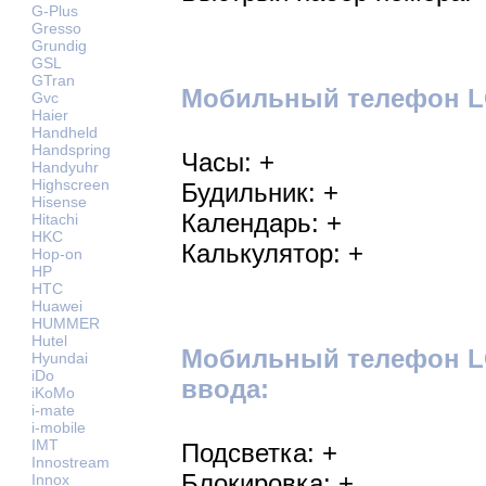
G-Plus
Gresso
Grundig
GSL
GTran
Мобильный телефон LG
Gvc
Haier
Handheld
Handspring
Часы: +
Handyuhr
Highscreen
Будильник: +
Hisense
Календарь: +
Hitachi
HKC
Калькулятор: +
Hop-on
HP
HTC
Huawei
HUMMER
Hutel
Мобильный телефон LG
Hyundai
iDo
ввода:
iKoMo
i-mate
i-mobile
IMT
Подсветка: +
Innostream
Блокировка: +
Innox