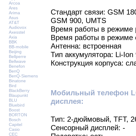
Arcoa
Ares
Стандарт связи: GSM 18
Arima
Asus
GSM 900, UMTS
AT&T
Audiovox
Время работы в режиме р
Axesstel
Время работы в режиме 
Axia
BBK
Антенна: встроенная
BB-mobile
Beijing
Тип аккумулятора: Li-Ion
Bellperre
Bellwave
Конструкция корпуса: сл
Benefon
BenQ
BenQ-Siemens
Binatone
Bird
BlackBerry
Мобильный телефон LG
Blaupunkt
дисплея:
BLU
Bluebird
Boost
BORTON
Тип: 2-дюймовый, TFT, 2
Bosch
Capitel
Сенсорный дисплей: -
Casio
CEC