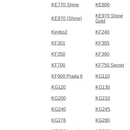
KE770 Shine
KE800
KE970 Shine
KE970 (Shine)
Gold
Keybo2
KF240
KF301
KF305
KF350
KF390
KF700
KF750 Secret
KF900 Prada II
KG110
KG120
KG130
KG200
KG210
KG240
KG245
KG276
KG280