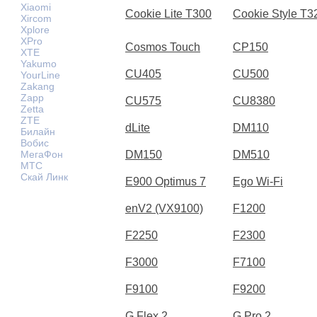
Xiaomi
Cookie Lite T300
Cookie Style T3
Xircom
Xplore
XPro
Cosmos Touch
CP150
XTE
Yakumo
CU405
CU500
YourLine
Zakang
Zapp
CU575
CU8380
Zetta
ZTE
dLite
DM110
Билайн
Вобис
МегаФон
DM150
DM510
МТС
Скай Линк
E900 Optimus 7
Ego Wi-Fi
enV2 (VX9100)
F1200
F2250
F2300
F3000
F7100
F9100
F9200
G Flex 2
G Pro 2