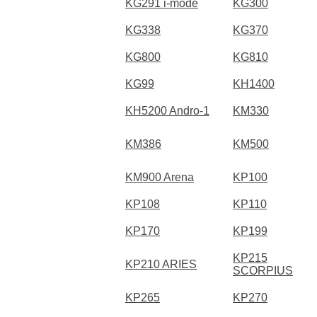
KG291 i-mode
KG300
KG338
KG370
KG800
KG810
KG99
KH1400
KH5200 Andro-1
KM330
KM386
KM500
KM900 Arena
KP100
KP108
KP110
KP170
KP199
KP215
KP210 ARIES
SCORPIUS
KP265
KP270