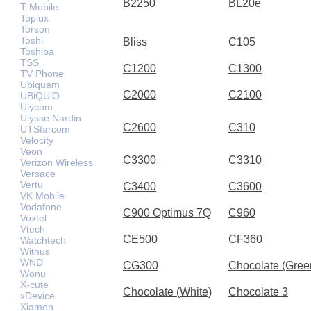
B2250
BL20e
T-Mobile
Toplux
Torson
Toshi
Bliss
C105
Toshiba
TSS
C1200
C1300
TV Phone
Ubiquam
C2000
C2100
UBiQUiO
Ulycom
Ulysse Nardin
C2600
C310
UTStarcom
Velocity
Veon
C3300
C3310
Verizon Wireless
Versace
Vertu
C3400
C3600
VK Mobile
Vodafone
C900 Optimus 7Q
C960
Voxtel
Vtech
CE500
CF360
Watchtech
Withus
WND
CG300
Chocolate (Gree
Wonu
X-cute
Chocolate (White)
Chocolate 3
xDevice
Xiamen