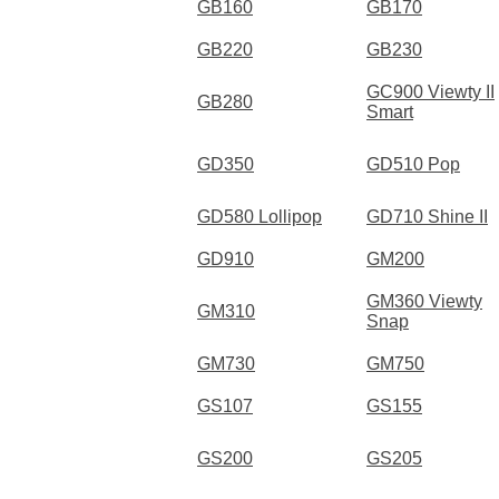
GB160
GB170
GB220
GB230
GC900 Viewty II
GB280
Smart
GD350
GD510 Pop
GD580 Lollipop
GD710 Shine II
GD910
GM200
GM360 Viewty
GM310
Snap
GM730
GM750
GS107
GS155
GS200
GS205