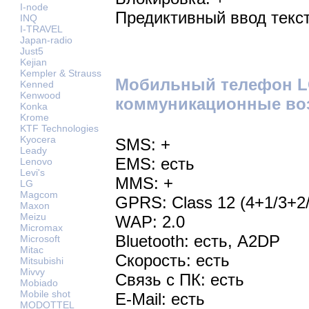
I-node
Предиктивный ввод текст
INQ
I-TRAVEL
Japan-radio
Just5
Kejian
Kempler & Strauss
Мобильный телефон L
Kenned
Kenwood
коммуникационные во
Konka
Krome
KTF Technologies
Kyocera
SMS: +
Leady
EMS: есть
Lenovo
Levi's
MMS: +
LG
Magcom
GPRS: Class 12 (4+1/3+2/
Maxon
Meizu
WAP: 2.0
Micromax
Bluetooth: есть, A2DP
Microsoft
Mitac
Скорость: есть
Mitsubishi
Mivvy
Связь с ПК: есть
Mobiado
Mobile shot
E-Mail: есть
MODOTTEL