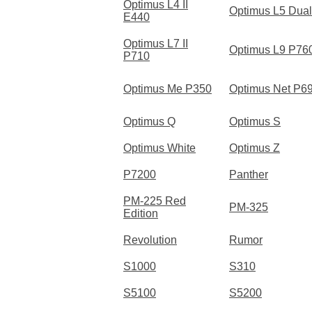
Optimus L4 II
Optimus L5 Dual
E440
Optimus L7 II
Optimus L9 P76
P710
Optimus Me P350
Optimus Net P6
Optimus Q
Optimus S
Optimus White
Optimus Z
P7200
Panther
PM-225 Red
PM-325
Edition
Revolution
Rumor
S1000
S310
S5100
S5200