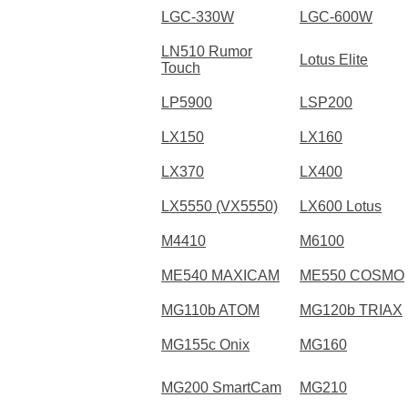
LGC-330W
LGC-600W
LN510 Rumor
Lotus Elite
Touch
LP5900
LSP200
LX150
LX160
LX370
LX400
LX5550 (VX5550)
LX600 Lotus
M4410
M6100
ME540 MAXICAM
ME550 COSMO
MG110b ATOM
MG120b TRIAX
MG155c Onix
MG160
MG200 SmartCam
MG210