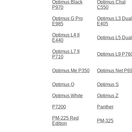
Optimus Black
Optimus Chat
P970
C550
Optimus G Pro
Optimus L3 Dual
E985
E405
Optimus L4 II
Optimus L5 Dual
E440
Optimus L7 II
Optimus L9 P76
P710
Optimus Me P350
Optimus Net P6
Optimus Q
Optimus S
Optimus White
Optimus Z
P7200
Panther
PM-225 Red
PM-325
Edition