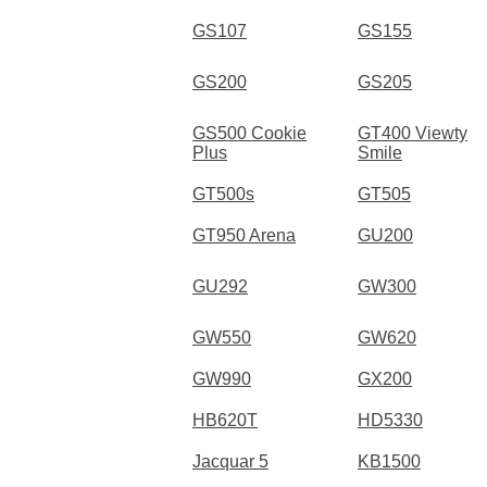
GS107
GS155
GS200
GS205
GS500 Cookie
GT400 Viewty
Plus
Smile
GT500s
GT505
GT950 Arena
GU200
GU292
GW300
GW550
GW620
GW990
GX200
HB620T
HD5330
Jacquar 5
KB1500