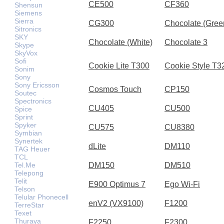
CE500
CF360
Shensun
Siemens
Sierra
CG300
Chocolate (Gree
Sitronics
SKY
Chocolate (White)
Chocolate 3
Skype
SkyVox
Sofi
Cookie Lite T300
Cookie Style T3
Sonim
Sony
Sony Ericsson
Cosmos Touch
CP150
Soutec
Spectronics
CU405
CU500
Spice
Sprint
Spyker
CU575
CU8380
Symbian
Synertek
dLite
DM110
TAG Heuer
TCL
Tel.Me
DM150
DM510
Telepong
Telit
E900 Optimus 7
Ego Wi-Fi
Telson
Telular Phonecell
enV2 (VX9100)
F1200
TerreStar
Texet
Thuraya
F2250
F2300