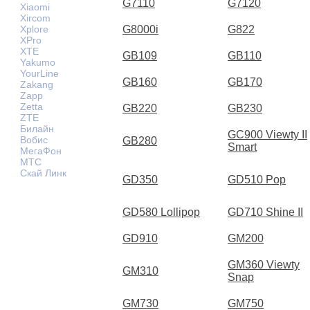
G7110
G7120
Xiaomi
Xircom
Xplore
G8000i
G822
XPro
XTE
GB109
GB110
Yakumo
YourLine
GB160
GB170
Zakang
Zapp
Zetta
GB220
GB230
ZTE
Билайн
GC900 Viewty II
Вобис
GB280
Smart
МегаФон
МТС
Скай Линк
GD350
GD510 Pop
GD580 Lollipop
GD710 Shine II
GD910
GM200
GM360 Viewty
GM310
Snap
GM730
GM750