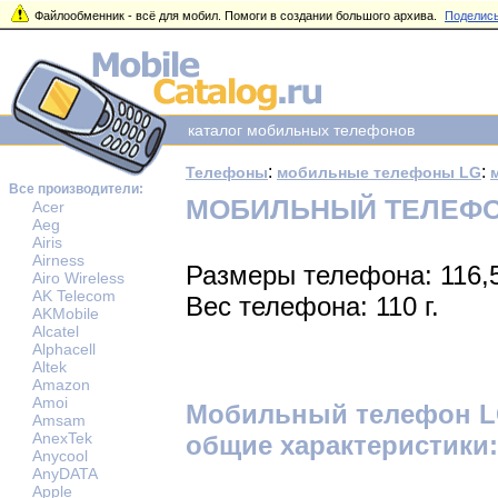
Файлообменник - всё для мобил. Помоги в создании большого архива.
Поделись
каталог мобильных телефонов
:
:
Телефоны
мобильные телефоны LG
Все производители:
МОБИЛЬНЫЙ ТЕЛЕФО
Acer
Aeg
Airis
Airness
Размеры телефона: 116,
Airo Wireless
AK Telecom
Вес телефона: 110 г.
AKMobile
Alcatel
Alphacell
Altek
Amazon
Amoi
Мобильный телефон L
Amsam
AnexTek
общие характеристики:
Anycool
AnyDATA
Apple