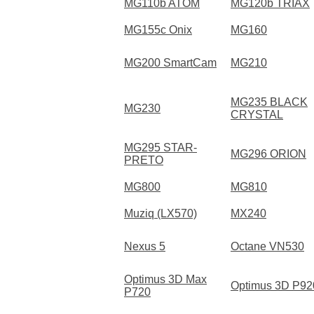
MG110b ATOM
MG120b TRIAX
MG155c Onix
MG160
MG200 SmartCam
MG210
MG235 BLACK
MG230
CRYSTAL
MG295 STAR-
MG296 ORION
PRETO
MG800
MG810
Muziq (LX570)
MX240
Nexus 5
Octane VN530
Optimus 3D Max
Optimus 3D P92
P720