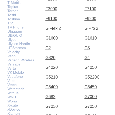
T-Mobile
Toplux
F3000
F7100
Torson
Toshi
F9100
F9200
Toshiba
TSS
TV Phone
G Flex 2
G Pro 2
Ubiquam
UBiQUiO
G1600
G1610
Ulycom
Ulysse Nardin
UTStarcom
G2
G3
Velocity
Veon
G320
G4
Verizon Wireless
Versace
G4020
G4050
Vertu
VK Mobile
Vodafone
G5210
G5220C
Voxtel
Vtech
G5400
G5450
Watchtech
Withus
G682
G7000
WND
Wonu
X-cute
G7030
G7050
xDevice
Xiamen