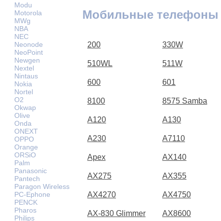
Modu
Мобильные телефоны
Motorola
MWg
NBA
NEC
Neonode
200
330W
NeoPoint
Newgen
510WL
511W
Nextel
Nintaus
600
601
Nokia
Nortel
O2
8100
8575 Samba
Okwap
Olive
A120
A130
Onda
ONEXT
A230
A7110
OPPO
Orange
ORSiO
Apex
AX140
Palm
Panasonic
AX275
AX355
Pantech
Paragon Wireless
PC-Ephone
AX4270
AX4750
PENCK
Pharos
AX-830 Glimmer
AX8600
Philips