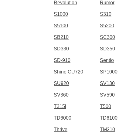
Revolution
Rumor
S1000
S310
S5100
S5200
SB210
SC300
SD330
SD350
SD-910
Sentio
Shine CU720
SP1000
SU920
SV130
SV360
SV590
T315i
T500
TD6000
TD6100
Thrive
TM210