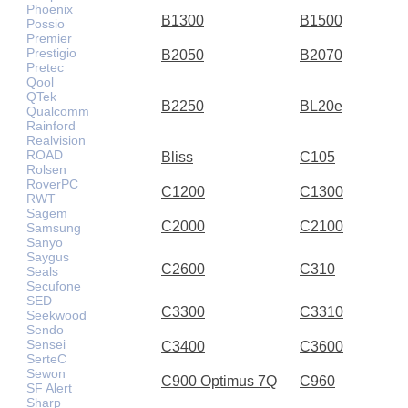
Phoenix
B1300
B1500
Possio
Premier
Prestigio
B2050
B2070
Pretec
Qool
QTek
B2250
BL20e
Qualcomm
Rainford
Realvision
ROAD
Bliss
C105
Rolsen
RoverPC
C1200
C1300
RWT
Sagem
C2000
C2100
Samsung
Sanyo
Saygus
C2600
C310
Seals
Secufone
SED
C3300
C3310
Seekwood
Sendo
Sensei
C3400
C3600
SerteC
Sewon
C900 Optimus 7Q
C960
SF Alert
Sharp