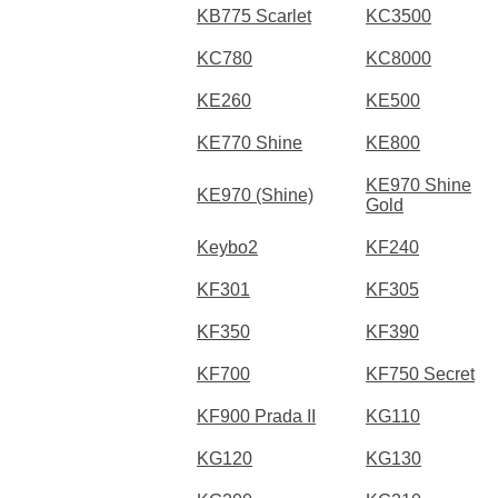
KB775 Scarlet
KC3500
KC780
KC8000
KE260
KE500
KE770 Shine
KE800
KE970 Shine
KE970 (Shine)
Gold
Keybo2
KF240
KF301
KF305
KF350
KF390
KF700
KF750 Secret
KF900 Prada II
KG110
KG120
KG130