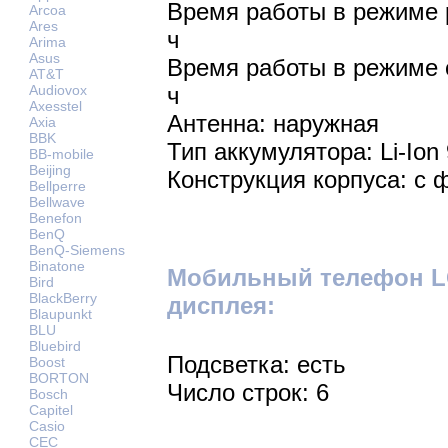
Время работы в режиме р
Arcoa
Ares
ч
Arima
Asus
Время работы в режиме 
AT&T
Audiovox
ч
Axesstel
Антенна: наружная
Axia
BBK
Тип аккумулятора: Li-Ion
BB-mobile
Beijing
Конструкция корпуса: с
Bellperre
Bellwave
Benefon
BenQ
BenQ-Siemens
Binatone
Мобильный телефон LG
Bird
BlackBerry
дисплея:
Blaupunkt
BLU
Bluebird
Подсветка: есть
Boost
BORTON
Число строк: 6
Bosch
Capitel
Casio
CEC