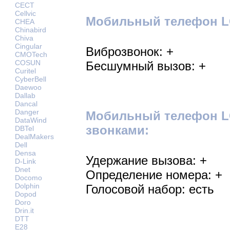
CECT
Cellvic
Мобильный телефон LG
CHEA
Chinabird
Chiva
Cingular
Виброзвонок: +
CMOTech
COSUN
Бесшумный вызов: +
Curitel
CyberBell
Daewoo
Dallab
Dancal
Danger
Мобильный телефон L
DataWind
звонками:
DBTel
DealMakers
Dell
Densa
Удержание вызова: +
D-Link
Dnet
Определение номера: +
Docomo
Dolphin
Голосовой набор: есть
Dopod
Doro
Drin.it
DTT
E28