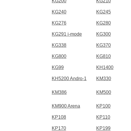
KG200
KG210
KG240
KG245
KG276
KG280
KG291 i-mode
KG300
KG338
KG370
KG800
KG810
KG99
KH1400
KH5200 Andro-1
KM330
KM386
KM500
KM900 Arena
KP100
KP108
KP110
KP170
KP199