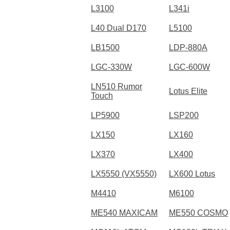
L3100
L341i
L40 Dual D170
L5100
LB1500
LDP-880A
LGC-330W
LGC-600W
LN510 Rumor
Lotus Elite
Touch
LP5900
LSP200
LX150
LX160
LX370
LX400
LX5550 (VX5550)
LX600 Lotus
M4410
M6100
ME540 MAXICAM
ME550 COSMO