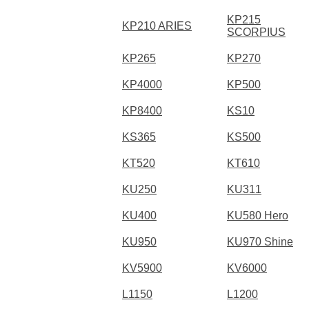
KP215
KP210 ARIES
SCORPIUS
KP265
KP270
KP4000
KP500
KP8400
KS10
KS365
KS500
KT520
KT610
KU250
KU311
KU400
KU580 Hero
KU950
KU970 Shine
KV5900
KV6000
L1150
L1200