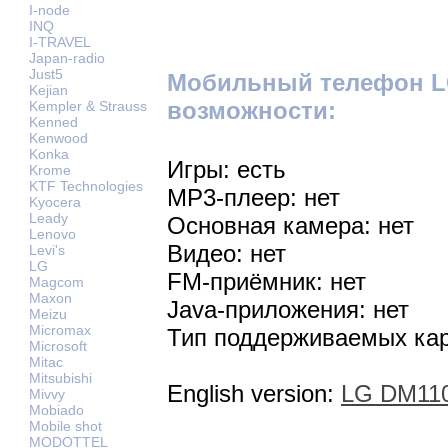
I-node
INQ
I-TRAVEL
Japan-radio
Just5
Мобильный телефон L
Kejian
возможности:
Kempler & Strauss
Kenned
Kenwood
Konka
Игры: есть
Krome
KTF Technologies
MP3-плеер: нет
Kyocera
Leady
Основная камера: нет
Lenovo
Видео: нет
Levi's
LG
FM-приёмник: нет
Magcom
Maxon
Java-приложения: нет
Meizu
Micromax
Тип поддерживаемых кар
Microsoft
Mitac
Mitsubishi
English version:
LG DM110
Mivvy
Mobiado
Mobile shot
MODOTTEL