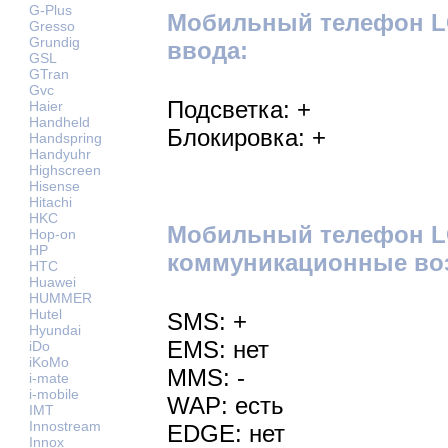
G-Plus
Мобильный телефон LG
Gresso
Grundig
ввода:
GSL
GTran
Gvc
Подсветка: +
Haier
Handheld
Блокировка: +
Handspring
Handyuhr
Highscreen
Hisense
Hitachi
HKC
Мобильный телефон L
Hop-on
HP
коммуникационные во
HTC
Huawei
HUMMER
Hutel
SMS: +
Hyundai
EMS: нет
iDo
iKoMo
MMS: -
i-mate
i-mobile
WAP: есть
IMT
Innostream
EDGE: нет
Innox