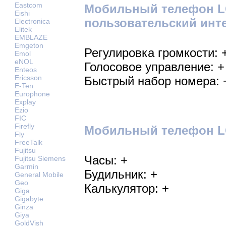
Eastcom
Мобильный телефон L
Eishi
пользовательский инт
Electronica
Elitek
EMBLAZE
Emgeton
Регулировка громкости: 
Emol
eNOL
Голосовое управление: +
Enteos
Ericsson
Быстрый набор номера: 
E-Ten
Europhone
Explay
Ezio
FIC
Firefly
Мобильный телефон LG
Fly
FreeTalk
Fujitsu
Часы: +
Fujitsu Siemens
Garmin
Будильник: +
General Mobile
Geo
Калькулятор: +
Giga
Gigabyte
Ginza
Giya
GoldVish