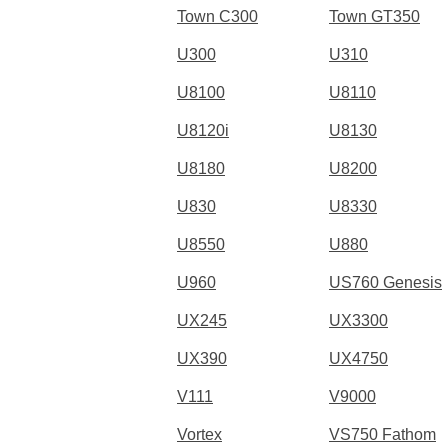
Town C300
Town GT350
U300
U310
U8100
U8110
U8120i
U8130
U8180
U8200
U830
U8330
U8550
U880
U960
US760 Genesis
UX245
UX3300
UX390
UX4750
V111
V9000
Vortex
VS750 Fathom