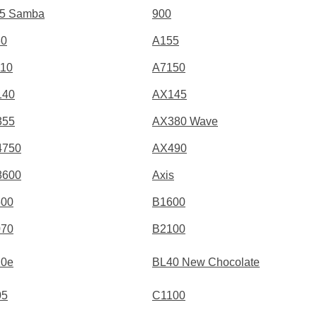
5 Samba
900
30
A155
10
A7150
140
AX145
355
AX380 Wave
4750
AX490
8600
Axis
500
B1600
070
B2100
20e
BL40 New Chocolate
05
C1100