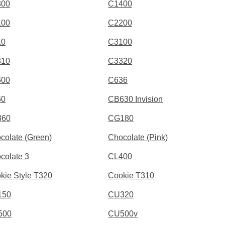
300
C1400
100
C2200
10
C3100
310
C3320
600
C636
60
CB630 Invision
360
CG180
colate (Green)
Chocolate (Pink)
colate 3
CL400
kie Style T320
Cookie T310
150
CU320
500
CU500v