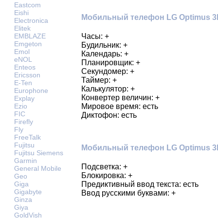
Eastcom
Eishi
Мобильный телефон LG Optimus 3D
Electronica
Elitek
Часы: +
EMBLAZE
Emgeton
Будильник: +
Emol
Календарь: +
eNOL
Планировщик: +
Enteos
Секундомер: +
Ericsson
Таймер: +
E-Ten
Калькулятор: +
Europhone
Конвертер величин: +
Explay
Мировое время: есть
Ezio
FIC
Диктофон: есть
Firefly
Fly
FreeTalk
Fujitsu
Мобильный телефон LG Optimus 3D
Fujitsu Siemens
Garmin
Подсветка: +
General Mobile
Блокировка: +
Geo
Giga
Предиктивный ввод текста: есть
Gigabyte
Ввод русскими буквами: +
Ginza
Giya
GoldVish