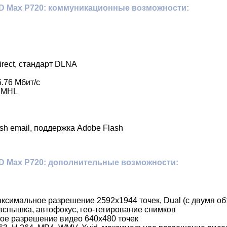
D Max P720: коммуникационные возможности:
Direct, стандарт DLNA
.76 Мбит/с
а MHL
ush email, поддержка Adobe Flash
D Max P720: дополнительные возможности:
аксимальное разрешение 2592х1944 точек, Dual (с двумя о
вспышка, автофокус, гео-тегирование снимков
ное разрешение видео 640х480 точек