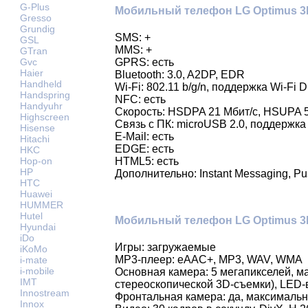
G-Plus
Мобильный телефон LG Optimus 3
Gresso
Grundig
SMS: +
GSL
MMS: +
GTran
Gvc
GPRS: есть
Haier
Bluetooth: 3.0, A2DP, EDR
Handheld
Wi-Fi: 802.11 b/g/n, поддержка Wi-Fi 
Handspring
NFC: есть
Handyuhr
Скорость: HSDPA 21 Мбит/с, HSUPA 5
Highscreen
Связь с ПК: microUSB 2.0, поддержк
Hisense
E-Mail: есть
Hitachi
EDGE: есть
HKC
Hop-on
HTML5: есть
HP
Дополнительно: Instant Messaging, P
HTC
Huawei
HUMMER
Hutel
Мобильный телефон LG Optimus 3
Hyundai
iDo
Игры: загружаемые
iKoMo
MP3-плеер: eAAC+, MP3, WAV, WMA
i-mate
i-mobile
Основная камера: 5 мегапикселей, м
IMT
стереоскопической 3D-съемки), LED-
Innostream
Фронтальная камера: да, максималь
Innox