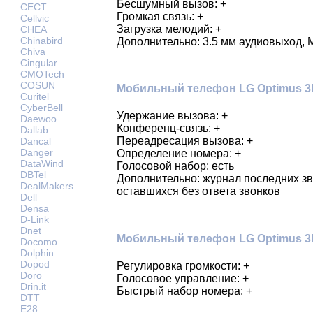
Бесшумный вызов: +
CECT
Громкая связь: +
Cellvic
Загрузка мелодий: +
CHEA
Chinabird
Дополнительно: 3.5 мм аудиовыход, 
Chiva
Cingular
CMOTech
COSUN
Мобильный телефон LG Optimus 3D
Curitel
CyberBell
Удержание вызова: +
Daewoo
Конференц-связь: +
Dallab
Переадресация вызова: +
Dancal
Danger
Определение номера: +
DataWind
Голосовой набор: есть
DBTel
Дополнительно: журнал последних з
DealMakers
оставшихся без ответа звонков
Dell
Densa
D-Link
Dnet
Мобильный телефон LG Optimus 3D
Docomo
Dolphin
Dopod
Регулировка громкости: +
Doro
Голосовое управление: +
Drin.it
Быстрый набор номера: +
DTT
E28