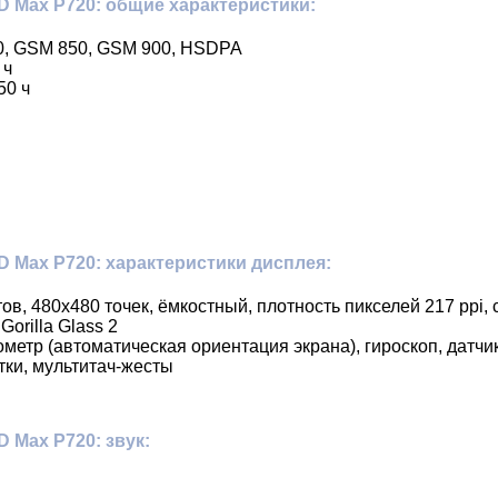
 Max P720: общие характеристики:
0, GSM 850, GSM 900, HSDPA
 ч
50 ч
 Max P720: характеристики дисплея:
тов, 480x480 точек, ёмкостный, плотность пикселей 217 ppi
orilla Glass 2
метр (автоматическая ориентация экрана), гироскоп, датч
ки, мультитач-жесты
 Max P720: звук: