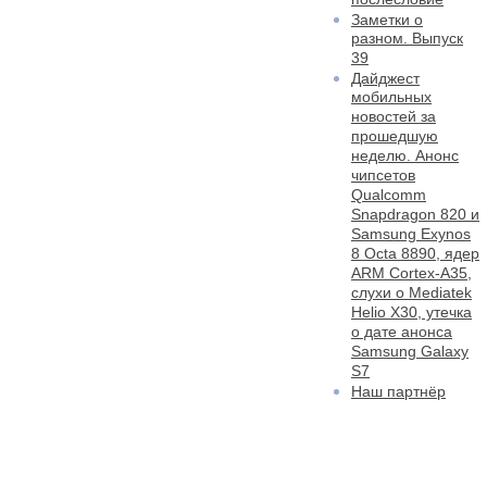
Заметки о
разном. Выпуск
39
Дайджест
мобильных
новостей за
прошедшую
неделю. Анонс
чипсетов
Qualcomm
Snapdragon 820 и
Samsung Exynos
8 Octa 8890, ядер
ARM Cortex-A35,
слухи о Mediatek
Helio X30, утечка
о дате анонса
Samsung Galaxy
S7
Наш партнёр