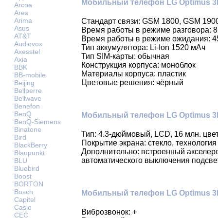
Мобильный телефон LG Optimus 3D
Arcoa
Ares
Arima
Стандарт связи: GSM 1800, GSM 190
Asus
Время работы в режиме разговора: 8
AT&T
Время работы в режиме ожидания: 4
Audiovox
Тип аккумулятора: Li-Ion 1520 мАч
Axesstel
Тип SIM-карты: обычная
Axia
Конструкция корпуса: моноблок
BBK
Материалы корпуса: пластик
BB-mobile
Цветовые решения: чёрный
Beijing
Bellperre
Bellwave
Benefon
BenQ
Мобильный телефон LG Optimus 3D
BenQ-Siemens
Binatone
Тип: 4.3-дюймовый, LCD, 16 млн. цве
Bird
Покрытие экрана: стекло, технология G
BlackBerry
Дополнительно: встроенный акселеро
Blaupunkt
автоматического выключения подсвет
BLU
Bluebird
Boost
BORTON
Bosch
Мобильный телефон LG Optimus 3D
Capitel
Casio
Виброзвонок: +
CEC