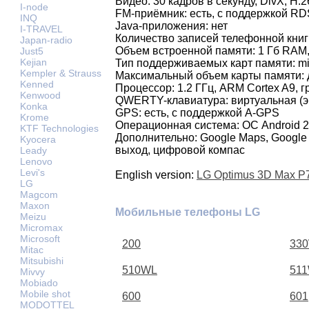
Видео: 30 кадров в секунду, DivX, H
I-node
FM-приёмник: есть, с поддержкой RD
INQ
Java-приложения: нет
I-TRAVEL
Количество записей телефонной книг
Japan-radio
Объем встроенной памяти: 1 Гб RAM,
Just5
Kejian
Тип поддерживаемых карт памяти: m
Kempler & Strauss
Максимальный объем карты памяти: 
Kenned
Процессор: 1.2 ГГц, ARM Cortex A9,
Kenwood
QWERTY-клавиатура: виртуальная (э
Konka
GPS: есть, с поддержкой A-GPS
Krome
Операционная система: ОС Android 2
KTF Technologies
Дополнительно: Google Maps, Google 
Kyocera
выход, цифровой компас
Leady
Lenovo
Levi's
English version:
LG Optimus 3D Max P
LG
Magcom
Maxon
Мобильные телефоны LG
Meizu
Micromax
Microsoft
200
33
Mitac
Mitsubishi
510WL
51
Mivvy
Mobiado
Mobile shot
600
601
MODOTTEL