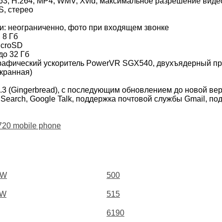
.263, H.264, MP4, WMV, Xvid, максимальное разрешение видео
S, стерео
и: неограниченно, фото при входящем звонке
 8 Гб
icroSD
до 32 Гб
 графический ускоритель PowerVR SGX540, двухъядерный п
кранная)
.3 (Gingerbread), с последующим обновлением до новой ве
Search, Google Talk, поддержка почтовой службы Gmail, по
720 mobile phone
0W
500
1W
515
6190