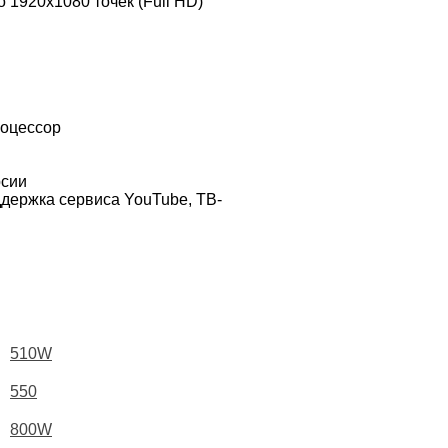
 1920х1080 точек (Full HD)
роцессор
рсии
ддержка сервиса YouTube, ТВ-
510W
550
800W