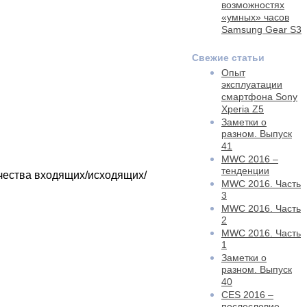
возможностях
«умных» часов
Samsung Gear S3
Свежие статьи
Опыт
эксплуатации
смартфона Sony
Xperia Z5
Заметки о
разном. Выпуск
41
MWC 2016 –
тенденции
чества входящих/исходящих/
MWC 2016. Часть
3
MWC 2016. Часть
2
MWC 2016. Часть
1
Заметки о
разном. Выпуск
40
CES 2016 –
послесловие