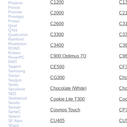
C1200
C1
Phoenix
Possio
Premier
C2000
C2
Prestigio
Pretec
C2600
C3
Qool
QTek
C3300
C3
Qualcomm
Rainford
Realvision
C3400
C3
ROAD
Rolsen
C900 Optimus 7Q
C9
RoverPC
RWT
Sagem
CE500
CF
Samsung
Sanyo
CG300
Cho
Saygus
Seals
Chocolate (White)
Cho
Secufone
SED
Seekwood
Cookie Lite T300
Coo
Sendo
Sensei
Cosmos Touch
CP
SerteC
Sewon
CU405
CU
SF Alert
Sharp