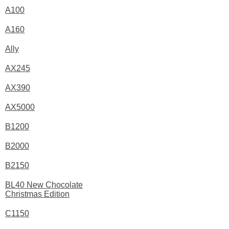
A100
A160
Ally
AX245
AX390
AX5000
B1200
B2000
B2150
BL40 New Chocolate
Christmas Edition
C1150