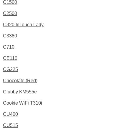
C1500
C2500
C320 InTouch Lady
C3380
C710
CE110
CG225
Chocolate (Red)
Clubby KM555e
Cookie WiFi T310i
CU400
CU515