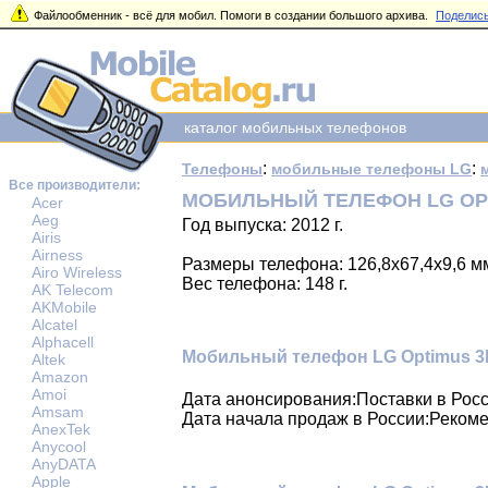
Файлообменник - всё для мобил. Помоги в создании большого архива.
Поделись
каталог мобильных телефонов
:
:
Телефоны
мобильные телефоны LG
Все производители:
МОБИЛЬНЫЙ ТЕЛЕФОН LG OPT
Acer
Aeg
Год выпуска: 2012 г.
Airis
Airness
Размеры телефона: 126,8x67,4x9,6 м
Airo Wireless
Вес телефона: 148 г.
AK Telecom
AKMobile
Alcatel
Alphacell
Мобильный телефон LG Optimus 3
Altek
Amazon
Amoi
Дата анонсирования:Поставки в Росс
Amsam
Дата начала продаж в России:Рекоме
AnexTek
Anycool
AnyDATA
Apple