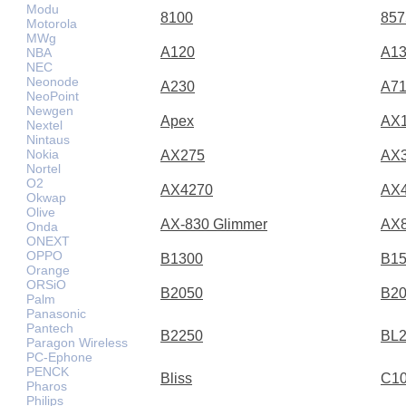
Modu
8100
857
Motorola
MWg
A120
A1
NBA
NEC
Neonode
A230
A71
NeoPoint
Newgen
Apex
AX
Nextel
Nintaus
Nokia
AX275
AX
Nortel
O2
AX4270
AX
Okwap
Olive
AX-830 Glimmer
AX
Onda
ONEXT
OPPO
B1300
B1
Orange
ORSiO
B2050
B2
Palm
Panasonic
Pantech
B2250
BL
Paragon Wireless
PC-Ephone
PENCK
Bliss
C1
Pharos
Philips