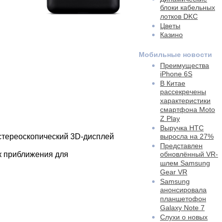
блоки кабельных
лотков DKC
Цветы
Казино
Мобильные новости
Преимущества
iPhone 6S
В Китае
рассекречены
характеристики
смартфона Moto
Z Play
Выручка HTC
, стереоскопический 3D-дисплей
выросла на 27%
Представлен
ик приближения для
обновлённый VR-
шлем Samsung
Gear VR
Samsung
анонсировала
планшетофон
Galaxy Note 7
Слухи о новых