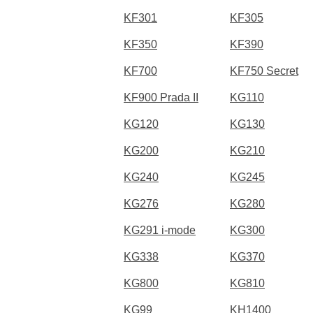
KF301
KF305
KF350
KF390
KF700
KF750 Secret
KF900 Prada II
KG110
KG120
KG130
KG200
KG210
KG240
KG245
KG276
KG280
KG291 i-mode
KG300
KG338
KG370
KG800
KG810
KG99
KH1400