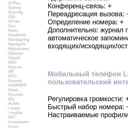
G-Plus
Конференц-связь: +
Gresso
Grundig
Переадресация вызова: 
GSL
Определение номера: +
GTran
Gvc
Дополнительно: журнал 
Haier
Handheld
автоматическое запомин
Handspring
Handyuhr
входящих/исходящих/ост
Highscreen
Hisense
Hitachi
HKC
Hop-on
HP
Мобильный телефон LG 
HTC
пользовательский инт
Huawei
HUMMER
Hutel
Hyundai
Регулировка громкости: 
iDo
iKoMo
Быстрый набор номера: 
i-mate
i-mobile
Настраиваемые профили
IMT
Innostream
Innox