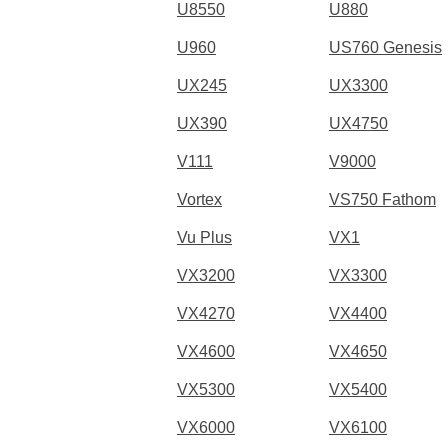
U8550
U880
U960
US760 Genesis
UX245
UX3300
UX390
UX4750
V111
V9000
Vortex
VS750 Fathom
Vu Plus
VX1
VX3200
VX3300
VX4270
VX4400
VX4600
VX4650
VX5300
VX5400
VX6000
VX6100