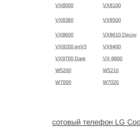
VX8000
VX8100
VX8360
VX8500
VX8600
VX8610 Decoy
VX9200 enV3
VX9400
VX9700 Dare
VX-9800
W5200
W5210
W7000
W7020
сотовый телефон LG Cook