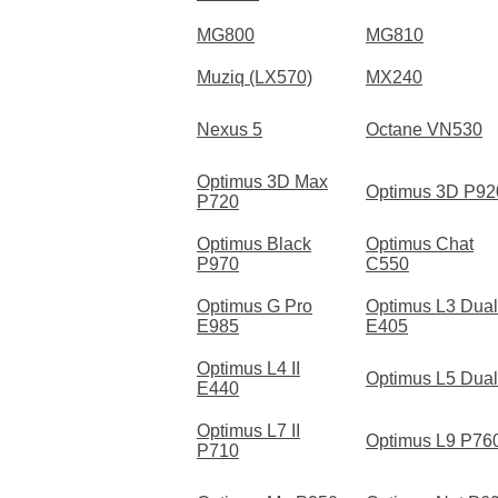
MG800
MG810
Muziq (LX570)
MX240
Nexus 5
Octane VN530
Optimus 3D Max
Optimus 3D P92
P720
Optimus Black
Optimus Chat
P970
C550
Optimus G Pro
Optimus L3 Dual
E985
E405
Optimus L4 II
Optimus L5 Dual
E440
Optimus L7 II
Optimus L9 P76
P710