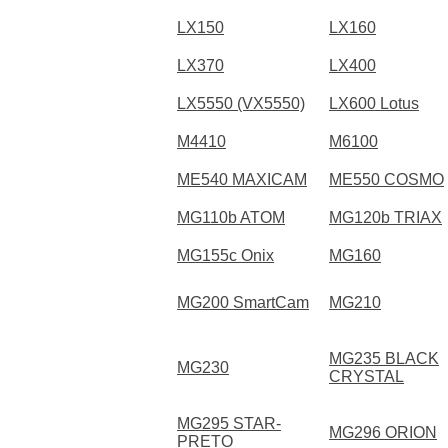
LX150
LX160
LX370
LX400
LX5550 (VX5550)
LX600 Lotus
M4410
M6100
ME540 MAXICAM
ME550 COSMO
MG110b ATOM
MG120b TRIAX
MG155c Onix
MG160
MG200 SmartCam
MG210
MG235 BLACK
MG230
CRYSTAL
MG295 STAR-
MG296 ORION
PRETO