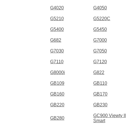
G4020
G4050
G5210
G5220C
G5400
G5450
G682
G7000
G7030
G7050
G7110
G7120
G8000i
G822
GB109
GB110
GB160
GB170
GB220
GB230
GC900 Viewty II
GB280
Smart