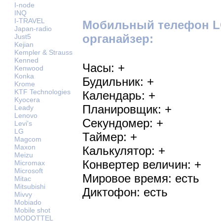
I-node
INQ
I-TRAVEL
Мобильный телефон LG 
Japan-radio
органайзер:
Just5
Kejian
Kempler & Strauss
Kenned
Часы: +
Kenwood
Konka
Будильник: +
Krome
KTF Technologies
Календарь: +
Kyocera
Планировщик: +
Leady
Lenovo
Секундомер: +
Levi's
LG
Таймер: +
Magcom
Maxon
Калькулятор: +
Meizu
Конвертер величин: +
Micromax
Microsoft
Мировое время: есть
Mitac
Mitsubishi
Диктофон: есть
Mivvy
Mobiado
Mobile shot
MODOTTEL