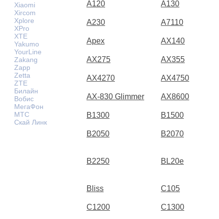
A120
A130
Xiaomi
Xircom
Xplore
A230
A7110
XPro
XTE
Apex
AX140
Yakumo
YourLine
AX275
AX355
Zakang
Zapp
Zetta
AX4270
AX4750
ZTE
Билайн
AX-830 Glimmer
AX8600
Вобис
МегаФон
МТС
B1300
B1500
Скай Линк
B2050
B2070
B2250
BL20e
Bliss
C105
C1200
C1300