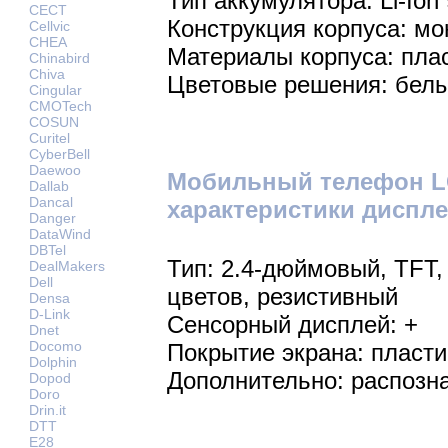
Тип аккумулятора: Li-Ion
CECT
Конструкция корпуса: мо
Cellvic
CHEA
Материалы корпуса: пла
Chinabird
Chiva
Цветовые решения: белы
Cingular
CMOTech
COSUN
Curitel
CyberBell
Daewoo
Мобильный телефон LG 
Dallab
Dancal
характеристики диспле
Danger
DataWind
DBTel
Тип: 2.4-дюймовый, TFT,
DealMakers
Dell
цветов, резистивный
Densa
D-Link
Сенсорный дисплей: +
Dnet
Docomo
Покрытие экрана: пласти
Dolphin
Дополнительно: распозн
Dopod
Doro
Drin.it
DTT
E28