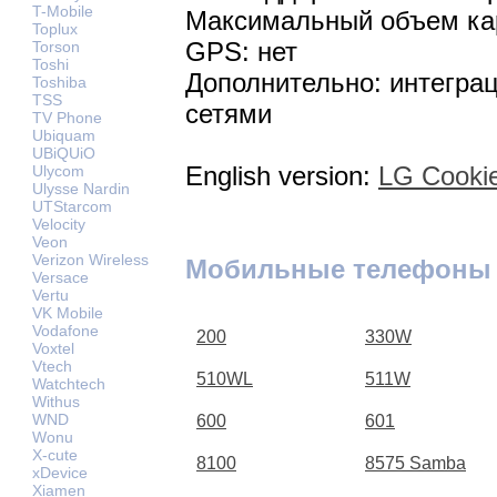
T-Mobile
Максимальный объем кар
Toplux
GPS: нет
Torson
Toshi
Дополнительно: интегра
Toshiba
TSS
сетями
TV Phone
Ubiquam
UBiQUiO
English version:
LG Cookie
Ulycom
Ulysse Nardin
UTStarcom
Velocity
Veon
Verizon Wireless
Мобильные телефоны
Versace
Vertu
VK Mobile
Vodafone
200
330W
Voxtel
Vtech
510WL
511W
Watchtech
Withus
WND
600
601
Wonu
X-cute
8100
8575 Samba
xDevice
Xiamen