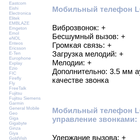
Eastcom
Мобильный телефон LG 
Eishi
Electronica
Elitek
EMBLAZE
Виброзвонок: +
Emgeton
Emol
Бесшумный вызов: +
eNOL
Enteos
Громкая связь: +
Ericsson
Загрузка мелодий: +
E-Ten
Europhone
Мелодии: +
Explay
Ezio
Дополнительно: 3.5 мм 
FIC
Firefly
качестве звонка
Fly
FreeTalk
Fujitsu
Fujitsu Siemens
Garmin
General Mobile
Мобильный телефон LG 
Geo
управление звонками:
Giga
Gigabyte
Ginza
Giya
Удержание вызова: +
GoldVish