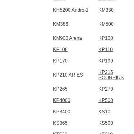
KH5200 Andro-1
KM330
KM386
KM500
KM900 Arena
KP100
KP108
KP110
KP170
KP199
KP215
KP210 ARIES
SCORPIUS
KP265
KP270
KP4000
KP500
KP8400
KS10
KS365
KS500