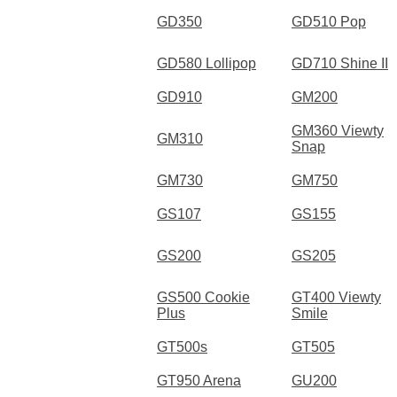
GD350
GD510 Pop
GD580 Lollipop
GD710 Shine II
GD910
GM200
GM360 Viewty
GM310
Snap
GM730
GM750
GS107
GS155
GS200
GS205
GS500 Cookie
GT400 Viewty
Plus
Smile
GT500s
GT505
GT950 Arena
GU200