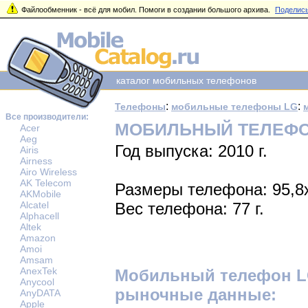
Файлообменник - всё для мобил. Помоги в создании большого архива.
Поделись
каталог мобильных телефонов
:
:
Телефоны
мобильные телефоны LG
Все производители:
МОБИЛЬНЫЙ ТЕЛЕФОН 
Acer
Aeg
Год выпуска: 2010 г.
Airis
Airness
Airo Wireless
AK Telecom
Размеры телефона: 95,8
AKMobile
Alcatel
Вес телефона: 77 г.
Alphacell
Altek
Amazon
Amoi
Amsam
AnexTek
Мобильный телефон LG 
Anycool
рыночные данные:
AnyDATA
Apple