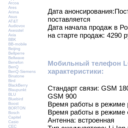
Arcoa
Ares
Дата анонсирования:Пос
Arima
Asus
поставляется
AT&T
Audiovox
Дата начала продаж в Р
Axesstel
на старте продаж: 4290 р
Axia
BBK
BB-mobile
Beijing
Bellperre
Bellwave
Мобильный телефон LG
Benefon
BenQ
характеристики:
BenQ-Siemens
Binatone
Bird
BlackBerry
Стандарт связи: GSM 18
Blaupunkt
BLU
GSM 900
Bluebird
Время работы в режиме р
Boost
BORTON
Время работы в режиме 
Bosch
Capitel
Антенна: встроенная
Casio
CEC