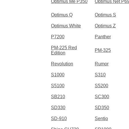
Optimus Me P350
Optimus Net P6
Optimus Q
Optimus S
Optimus White
Optimus Z
P7200
Panther
PM-225 Red
PM-325
Edition
Revolution
Rumor
S1000
S310
S5100
S5200
SB210
SC300
SD330
SD350
SD-910
Sentio