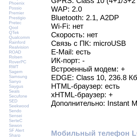
GPRS: Class 10 (4+1/3+2 
Phoenix
WAP: 2.0
Possio
Premier
Bluetooth: 2.1, A2DP
Prestigio
Pretec
Wi-Fi: нет
Qool
QTek
Скорость: нет
Qualcomm
Связь с ПК: microUSB
Rainford
Realvision
E-Mail: есть
ROAD
Rolsen
ИК-порт: -
RoverPC
RWT
Встроенный модем: +
Sagem
EDGE: Class 10, 236.8 Кб
Samsung
Sanyo
HTML-браузер: есть
Saygus
Seals
xHTML-браузер: +
Secufone
SED
Дополнительно: Instant 
Seekwood
Sendo
Sensei
SerteC
Sewon
SF Alert
Мобильный телефон LG 
Sharp