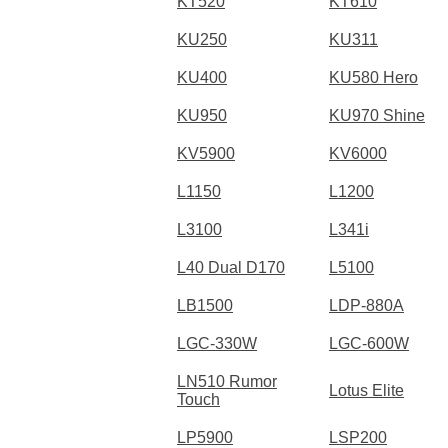
KT520
KT610
KU250
KU311
KU400
KU580 Hero
KU950
KU970 Shine
KV5900
KV6000
L1150
L1200
L3100
L341i
L40 Dual D170
L5100
LB1500
LDP-880A
LGC-330W
LGC-600W
LN510 Rumor
Lotus Elite
Touch
LP5900
LSP200