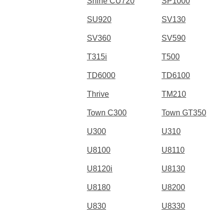
Shine CU720
SP1000
SU920
SV130
SV360
SV590
T315i
T500
TD6000
TD6100
Thrive
TM210
Town C300
Town GT350
U300
U310
U8100
U8110
U8120i
U8130
U8180
U8200
U830
U8330