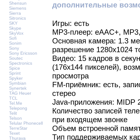
дополнительные возм
Shensun
Siemens
Sierra
Sitronics
Игры: есть
SKY
Skype
MP3-плеер: eAAC+, MP3
SkyVox
Sofi
Основная камера: 1.3 м
Sonim
разрешение 1280х1024 т
Sony
Sony Ericsson
Видео: 15 кадров в секу
Soutec
Spectronics
(176x144 пикселей), воз
Spice
Sprint
просмотра
Spyker
FM-приёмник: есть, запи
Symbian
Synertek
стерео
TAG Heuer
TCL
Java-приложения: MIDP 
Tel.Me
Telepong
Количество записей теле
Telit
при входящем звонке
Telson
Telular Phonecell
Объем встроенной памят
TerreStar
Texet
Тип поддерживаемых кар
Thuraya