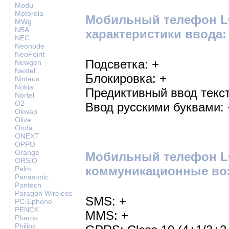
Modu
Motorola
Мобильный телефон LG 
MWg
NBA
характеристики ввода:
NEC
Neonode
NeoPoint
Подсветка: +
Newgen
Nextel
Блокировка: +
Nintaus
Nokia
Предиктивный ввод текст
Nortel
O2
Ввод русскими буквами: 
Okwap
Olive
Onda
ONEXT
OPPO
Orange
Мобильный телефон LG 
ORSiO
коммуникационные во
Palm
Panasonic
Pantech
Paragon Wireless
SMS: +
PC-Ephone
PENCK
MMS: +
Pharos
Philips