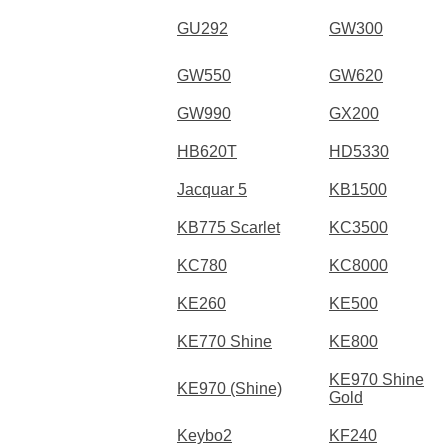
GU292
GW300
GW550
GW620
GW990
GX200
HB620T
HD5330
Jacquar 5
KB1500
KB775 Scarlet
KC3500
KC780
KC8000
KE260
KE500
KE770 Shine
KE800
KE970 Shine
KE970 (Shine)
Gold
Keybo2
KF240