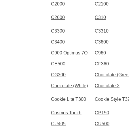
C2000
C2100
C2600
C310
C3300
C3310
C3400
C3600
C900 Optimus 7Q
C960
CE500
CF360
CG300
Chocolate (Gree
Chocolate (White)
Chocolate 3
Cookie Lite T300
Cookie Style T3
Cosmos Touch
CP150
CU405
CU500