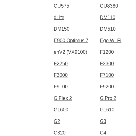
CU575
CU8380
dLite
DM110
DM150
DM510
E900 Optimus 7
Ego Wi-Fi
enV2 (VX9100)
F1200
F2250
F2300
F3000
F7100
F9100
F9200
G Flex 2
G Pro 2
G1600
G1610
G2
G3
G320
G4