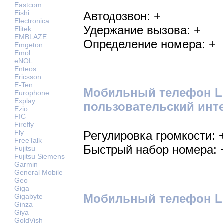
Eastcom
Eishi
Автодозвон: +
Electronica
Удержание вызова: +
Elitek
EMBLAZE
Определение номера: +
Emgeton
Emol
eNOL
Enteos
Ericsson
E-Ten
Мобильный телефон L
Europhone
Explay
пользовательский инт
Ezio
FIC
Firefly
Fly
Регулировка громкости: 
FreeTalk
Быстрый набор номера: 
Fujitsu
Fujitsu Siemens
Garmin
General Mobile
Geo
Giga
Мобильный телефон LG
Gigabyte
Ginza
Giya
GoldVish