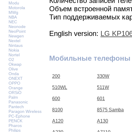
Количество записей теле
Modu
Объем встроенной памят
Motorola
MWg
Тип поддерживаемых кар
NBA
NEC
Neonode
NeoPoint
English version:
LG KP106
Newgen
Nextel
Nintaus
Nokia
Nortel
Мобильные телефоны
O2
Okwap
Olive
Onda
200
330W
ONEXT
OPPO
510WL
511W
Orange
ORSiO
Palm
600
601
Panasonic
Pantech
8100
8575 Samba
Paragon Wireless
PC-Ephone
PENCK
A120
A130
Pharos
Philips