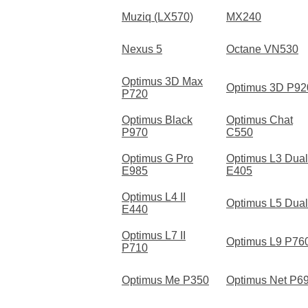
Muziq (LX570)
MX240
Nexus 5
Octane VN530
Optimus 3D Max
Optimus 3D P92
P720
Optimus Black
Optimus Chat
P970
C550
Optimus G Pro
Optimus L3 Dual
E985
E405
Optimus L4 II
Optimus L5 Dual
E440
Optimus L7 II
Optimus L9 P76
P710
Optimus Me P350
Optimus Net P6