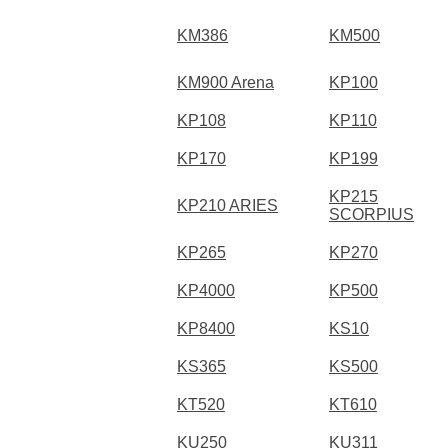
KM386
KM500
KM900 Arena
KP100
KP108
KP110
KP170
KP199
KP215
KP210 ARIES
SCORPIUS
KP265
KP270
KP4000
KP500
KP8400
KS10
KS365
KS500
KT520
KT610
KU250
KU311