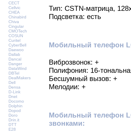
CECT
Тип: CSTN-матрица, 128х
Cellvic
CHEA
Подсветка: есть
Chinabird
Chiva
Cingular
CMOTech
COSUN
Curitel
Мобильный телефон LG
CyberBell
Daewoo
Dallab
Dancal
Виброзвонок: +
Danger
DataWind
Полифония: 16-тональна
DBTel
Бесшумный вызов: +
DealMakers
Dell
Мелодии: +
Densa
D-Link
Dnet
Docomo
Dolphin
Dopod
Мобильный телефон L
Doro
Drin.it
звонками:
DTT
E28