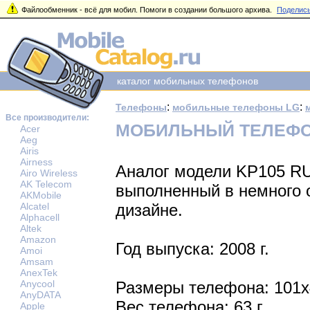
Файлообменник - всё для мобил. Помоги в создании большого архива.
Поделись
каталог мобильных телефонов
:
:
Телефоны
мобильные телефоны LG
Все производители:
МОБИЛЬНЫЙ ТЕЛЕФОН
Acer
Aeg
Airis
Airness
Аналог модели KP105 R
Airo Wireless
AK Telecom
выполненный в немного
AKMobile
Alcatel
дизайне.
Alphacell
Altek
Amazon
Год выпуска: 2008 г.
Amoi
Amsam
AnexTek
Anycool
Размеры телефона: 101
AnyDATA
Вес телефона: 63 г.
Apple