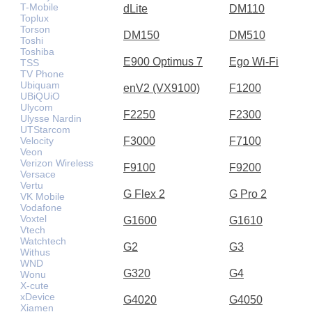
T-Mobile
dLite
DM110
Toplux
Torson
DM150
DM510
Toshi
Toshiba
E900 Optimus 7
Ego Wi-Fi
TSS
TV Phone
Ubiquam
enV2 (VX9100)
F1200
UBiQUiO
Ulycom
F2250
F2300
Ulysse Nardin
UTStarcom
Velocity
F3000
F7100
Veon
Verizon Wireless
F9100
F9200
Versace
Vertu
G Flex 2
G Pro 2
VK Mobile
Vodafone
Voxtel
G1600
G1610
Vtech
Watchtech
G2
G3
Withus
WND
G320
G4
Wonu
X-cute
xDevice
G4020
G4050
Xiamen