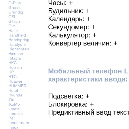
Часы: +
G-Plus
Gresso
Будильник: +
Grundig
GSL
Календарь: +
GTran
Секундомер: +
Gvc
Haier
Калькулятор: +
Handheld
Handspring
Конвертер величин: +
Handyuhr
Highscreen
Hisense
Hitachi
HKC
Hop-on
Мобильный телефон L
HP
HTC
характеристики ввода:
Huawei
HUMMER
Hutel
Подсветка: +
Hyundai
iDo
Блокировка: +
iKoMo
i-mate
Предиктивный ввод текст
i-mobile
IMT
Innostream
Innox