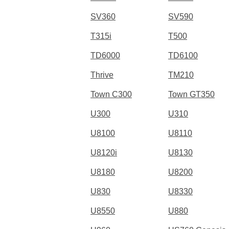
SV360
SV590
T315i
T500
TD6000
TD6100
Thrive
TM210
Town C300
Town GT350
U300
U310
U8100
U8110
U8120i
U8130
U8180
U8200
U830
U8330
U8550
U880