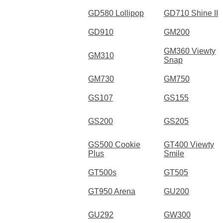
GD580 Lollipop
GD710 Shine II
GD910
GM200
GM360 Viewty
GM310
Snap
GM730
GM750
GS107
GS155
GS200
GS205
GS500 Cookie
GT400 Viewty
Plus
Smile
GT500s
GT505
GT950 Arena
GU200
GU292
GW300