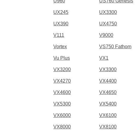
U960
US760 Genesis
UX245
UX3300
UX390
UX4750
V111
V9000
Vortex
VS750 Fathom
Vu Plus
VX1
VX3200
VX3300
VX4270
VX4400
VX4600
VX4650
VX5300
VX5400
VX6000
VX6100
VX8000
VX8100