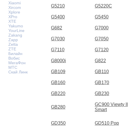
Xiaomi
G5210
G5220C
Xircom
Xplore
XPro
G5400
G5450
XTE
Yakumo
G682
G7000
YourLine
Zakang
G7030
G7050
Zapp
Zetta
ZTE
G7110
G7120
Билайн
Вобис
G8000i
G822
МегаФон
МТС
GB109
GB110
Скай Линк
GB160
GB170
GB220
GB230
GC900 Viewty II
GB280
Smart
GD350
GD510 Pop