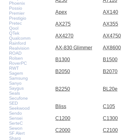
A230
A7110
Phoenix
Possio
Apex
AX140
Premier
Prestigio
Pretec
AX275
AX355
Qool
QTek
AX4270
AX4750
Qualcomm
Rainford
AX-830 Glimmer
AX8600
Realvision
ROAD
Rolsen
B1300
B1500
RoverPC
RWT
B2050
B2070
Sagem
Samsung
Sanyo
Saygus
B2250
BL20e
Seals
Secufone
SED
Bliss
C105
Seekwood
Sendo
Sensei
C1200
C1300
SerteC
Sewon
C2000
C2100
SF Alert
Sharp