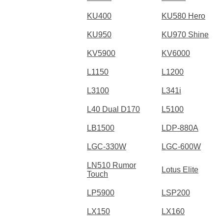
KU400
KU580 Hero
KU950
KU970 Shine
KV5900
KV6000
L1150
L1200
L3100
L341i
L40 Dual D170
L5100
LB1500
LDP-880A
LGC-330W
LGC-600W
LN510 Rumor
Lotus Elite
Touch
LP5900
LSP200
LX150
LX160