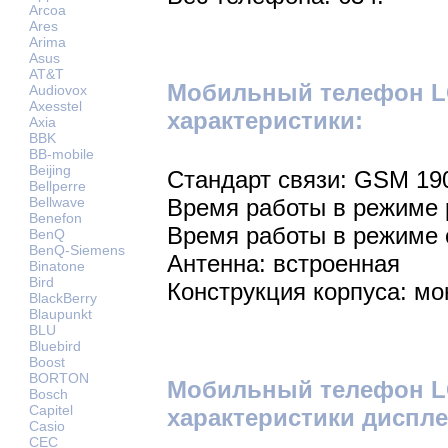
Arcoa
Ares
Arima
Asus
AT&T
Мобильный телефон L
Audiovox
Axesstel
характеристики:
Axia
BBK
BB-mobile
Beijing
Стандарт связи: GSM 19
Bellperre
Bellwave
Время работы в режиме р
Benefon
Время работы в режиме 
BenQ
BenQ-Siemens
Антенна: встроенная
Binatone
Bird
Конструкция корпуса: мо
BlackBerry
Blaupunkt
BLU
Bluebird
Boost
BORTON
Мобильный телефон L
Bosch
Capitel
характеристики диспле
Casio
CEC