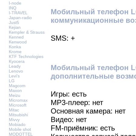
I-node
INQ
Мобильный телефон L
I-TRAVEL
Japan-radio
коммуникационные во
Just5
Kejian
Kempler & Strauss
SMS: +
Kenned
Kenwood
Konka
Krome
KTF Technologies
Kyocera
Мобильный телефон L
Leady
Lenovo
дополнительные возм
Levi's
LG
Magcom
Maxon
Игры: есть
Meizu
Micromax
MP3-плеер: нет
Microsoft
Основная камера: нет
Mitac
Mitsubishi
Видео: нет
Mivvy
Mobiado
FM-приёмник: есть
Mobile shot
MODOTTEL