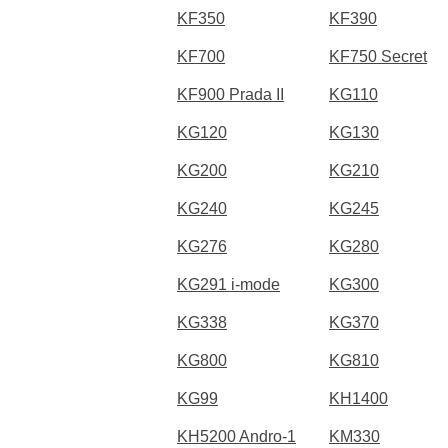
KF350
KF390
KF700
KF750 Secret
KF900 Prada II
KG110
KG120
KG130
KG200
KG210
KG240
KG245
KG276
KG280
KG291 i-mode
KG300
KG338
KG370
KG800
KG810
KG99
KH1400
KH5200 Andro-1
KM330