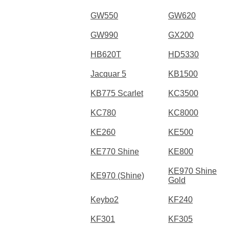
GW550
GW620
GW990
GX200
HB620T
HD5330
Jacquar 5
KB1500
KB775 Scarlet
KC3500
KC780
KC8000
KE260
KE500
KE770 Shine
KE800
KE970 Shine
KE970 (Shine)
Gold
Keybo2
KF240
KF301
KF305