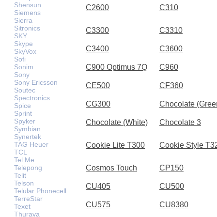
Shensun
C2600
C310
Siemens
Sierra
Sitronics
C3300
C3310
SKY
Skype
C3400
C3600
SkyVox
Sofi
Sonim
C900 Optimus 7Q
C960
Sony
Sony Ericsson
CE500
CF360
Soutec
Spectronics
CG300
Chocolate (Gree
Spice
Sprint
Spyker
Chocolate (White)
Chocolate 3
Symbian
Synertek
TAG Heuer
Cookie Lite T300
Cookie Style T3
TCL
Tel.Me
Telepong
Cosmos Touch
CP150
Telit
Telson
CU405
CU500
Telular Phonecell
TerreStar
CU575
CU8380
Texet
Thuraya