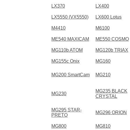
LX370
LX400
LX5550 (VX5550)
LX600 Lotus
M4410
M6100
ME540 MAXICAM
ME550 COSMO
MG110b ATOM
MG120b TRIAX
MG155c Onix
MG160
MG200 SmartCam
MG210
MG235 BLACK
MG230
CRYSTAL
MG295 STAR-
MG296 ORION
PRETO
MG800
MG810