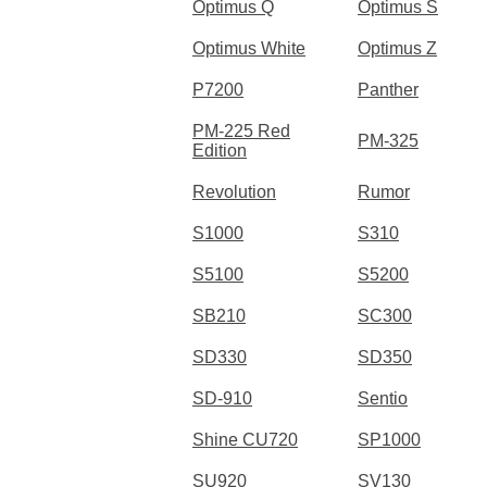
Optimus Q
Optimus S
Optimus White
Optimus Z
P7200
Panther
PM-225 Red
PM-325
Edition
Revolution
Rumor
S1000
S310
S5100
S5200
SB210
SC300
SD330
SD350
SD-910
Sentio
Shine CU720
SP1000
SU920
SV130