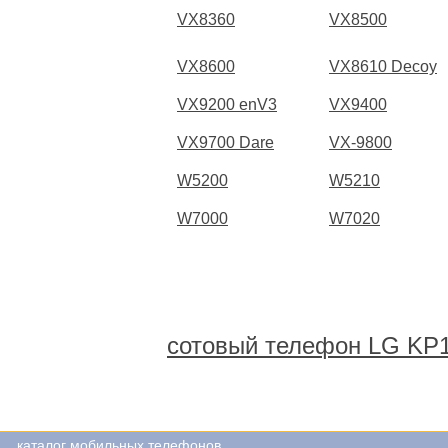
VX8360
VX8500
VX8600
VX8610 Decoy
VX9200 enV3
VX9400
VX9700 Dare
VX-9800
W5200
W5210
W7000
W7020
сотовый телефон LG KP
каталог мобильных телефонов