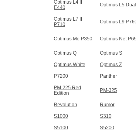
Optimus L4 II
Optimus L5 Dual
E440
Optimus L7 II
Optimus L9 P76
P710
Optimus Me P350
Optimus Net P6
Optimus Q
Optimus S
Optimus White
Optimus Z
P7200
Panther
PM-225 Red
PM-325
Edition
Revolution
Rumor
S1000
S310
S5100
S5200