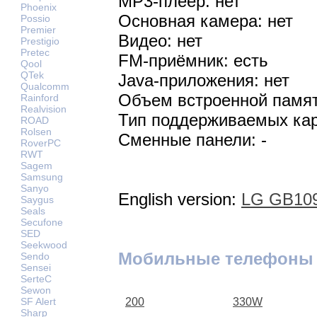
MP3-плеер: нет
Phoenix
Основная камера: нет
Possio
Premier
Видео: нет
Prestigio
Pretec
FM-приёмник: есть
Qool
QTek
Java-приложения: нет
Qualcomm
Объем встроенной памят
Rainford
Realvision
Тип поддерживаемых кар
ROAD
Rolsen
Сменные панели: -
RoverPC
RWT
Sagem
Samsung
Sanyo
English version:
LG GB109
Saygus
Seals
Secufone
SED
Seekwood
Мобильные телефоны
Sendo
Sensei
SerteC
Sewon
SF Alert
200
330W
Sharp