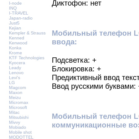
Диктофон: нет
I-node
INQ
I-TRAVEL
Japan-radio
Just5
Kejian
Мобильный телефон LG
Kempler & Strauss
Kenned
ввода:
Kenwood
Konka
Krome
KTF Technologies
Подсветка: +
Kyocera
Блокировка: +
Leady
Lenovo
Предиктивный ввод текст
Levi's
LG
Ввод русскими буквами: 
Magcom
Maxon
Meizu
Micromax
Microsoft
Mitac
Мобильный телефон L
Mitsubishi
Mivvy
коммуникационные во
Mobiado
Mobile shot
MODOTTEL