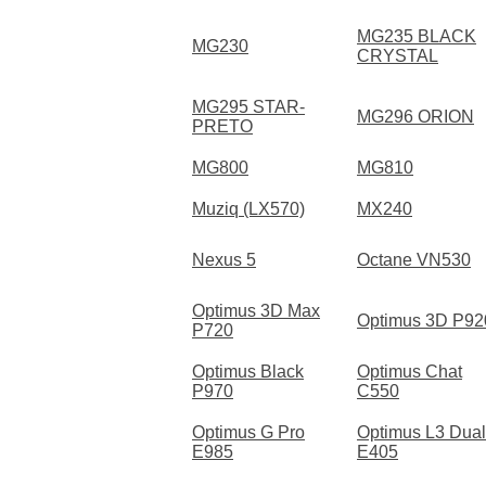
MG235 BLACK
MG230
CRYSTAL
MG295 STAR-
MG296 ORION
PRETO
MG800
MG810
Muziq (LX570)
MX240
Nexus 5
Octane VN530
Optimus 3D Max
Optimus 3D P92
P720
Optimus Black
Optimus Chat
P970
C550
Optimus G Pro
Optimus L3 Dual
E985
E405