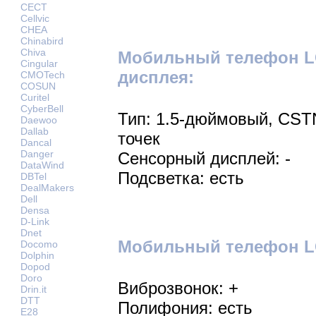
CECT
Cellvic
CHEA
Chinabird
Chiva
Мобильный телефон LG
Cingular
дисплея:
CMOTech
COSUN
Curitel
CyberBell
Тип: 1.5-дюймовый, CSTN
Daewoo
Dallab
точек
Dancal
Danger
Сенсорный дисплей: -
DataWind
Подсветка: есть
DBTel
DealMakers
Dell
Densa
D-Link
Dnet
Мобильный телефон LG
Docomo
Dolphin
Dopod
Doro
Виброзвонок: +
Drin.it
DTT
Полифония: есть
E28