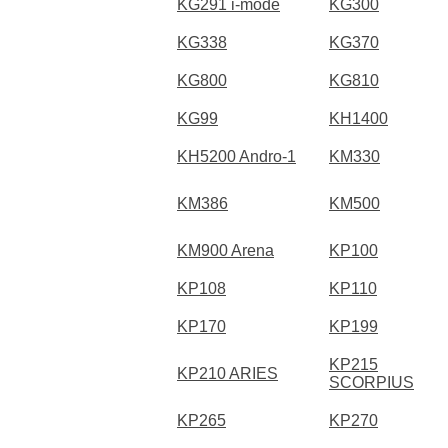
KG291 i-mode
KG300
KG338
KG370
KG800
KG810
KG99
KH1400
KH5200 Andro-1
KM330
KM386
KM500
KM900 Arena
KP100
KP108
KP110
KP170
KP199
KP215
KP210 ARIES
SCORPIUS
KP265
KP270