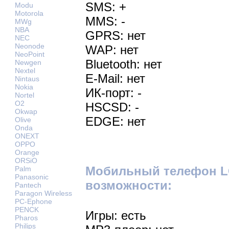
SMS: +
Modu
Motorola
MMS: -
MWg
NBA
GPRS: нет
NEC
Neonode
WAP: нет
NeoPoint
Bluetooth: нет
Newgen
Nextel
E-Mail: нет
Nintaus
Nokia
ИК-порт: -
Nortel
O2
HSCSD: -
Okwap
EDGE: нет
Olive
Onda
ONEXT
OPPO
Orange
ORSiO
Мобильный телефон L
Palm
Panasonic
возможности:
Pantech
Paragon Wireless
PC-Ephone
PENCK
Игры: есть
Pharos
Philips