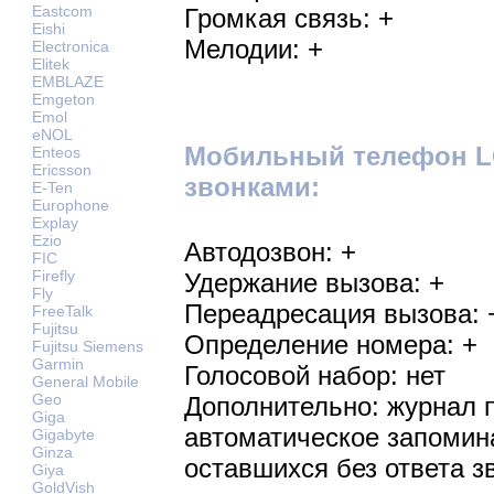
Eastcom
Громкая связь: +
Eishi
Мелодии: +
Electronica
Elitek
EMBLAZE
Emgeton
Emol
eNOL
Мобильный телефон L
Enteos
Ericsson
звонками:
E-Ten
Europhone
Explay
Ezio
Автодозвон: +
FIC
Firefly
Удержание вызова: +
Fly
Переадресация вызова: 
FreeTalk
Fujitsu
Определение номера: +
Fujitsu Siemens
Garmin
Голосовой набор: нет
General Mobile
Geo
Дополнительно: журнал 
Giga
автоматическое запомин
Gigabyte
Ginza
оставшихся без ответа з
Giya
GoldVish