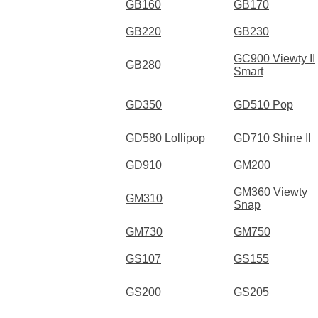
GB160
GB170
GB220
GB230
GC900 Viewty II
GB280
Smart
GD350
GD510 Pop
GD580 Lollipop
GD710 Shine II
GD910
GM200
GM360 Viewty
GM310
Snap
GM730
GM750
GS107
GS155
GS200
GS205