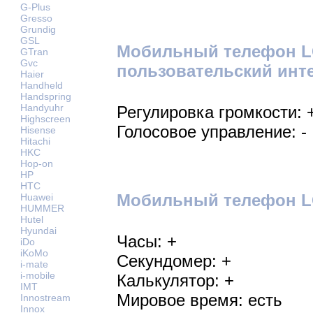
G-Plus
Gresso
Grundig
GSL
Мобильный телефон L
GTran
Gvc
пользовательский инт
Haier
Handheld
Handspring
Handyuhr
Регулировка громкости: 
Highscreen
Голосовое управление: -
Hisense
Hitachi
HKC
Hop-on
HP
HTC
Мобильный телефон LG
Huawei
HUMMER
Hutel
Hyundai
Часы: +
iDo
iKoMo
Секундомер: +
i-mate
i-mobile
Калькулятор: +
IMT
Мировое время: есть
Innostream
Innox