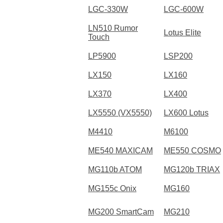
LGC-330W
LGC-600W
LN510 Rumor
Lotus Elite
Touch
LP5900
LSP200
LX150
LX160
LX370
LX400
LX5550 (VX5550)
LX600 Lotus
M4410
M6100
ME540 MAXICAM
ME550 COSMO
MG110b ATOM
MG120b TRIAX
MG155c Onix
MG160
MG200 SmartCam
MG210