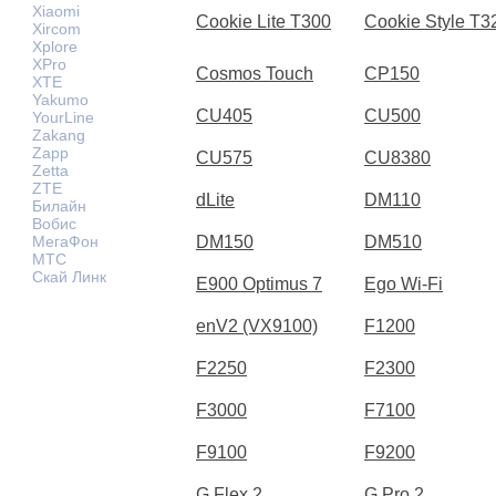
Xiaomi
Cookie Lite T300
Cookie Style T3
Xircom
Xplore
XPro
Cosmos Touch
CP150
XTE
Yakumo
CU405
CU500
YourLine
Zakang
Zapp
CU575
CU8380
Zetta
ZTE
dLite
DM110
Билайн
Вобис
МегаФон
DM150
DM510
МТС
Скай Линк
E900 Optimus 7
Ego Wi-Fi
enV2 (VX9100)
F1200
F2250
F2300
F3000
F7100
F9100
F9200
G Flex 2
G Pro 2