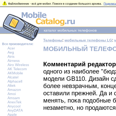
Файлообменник - всё для мобил. Помоги в создании большого архива.
Поделись
каталог мобильных телефонов
:
:
Телефоны
мобильные телефоны LG
Все производители:
МОБИЛЬНЫЙ ТЕЛЕФО
Acer
Aeg
Airis
Airness
Комментарий редактор
Airo Wireless
AK Telecom
одного из наиболее "бюд
AKMobile
Alcatel
модели GB110. Дизайн с
Alphacell
более невзрачным, конц
Altek
Amazon
оставили прежней. Да и с
Amoi
Amsam
менять, пока подобные 
AnexTek
Anycool
незаметно, но продаются
AnyDATA
Apple