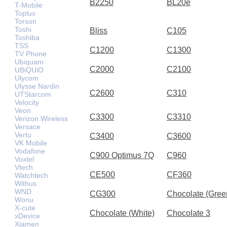
B2250
BL20e
T-Mobile
Toplux
Torson
Toshi
Bliss
C105
Toshiba
TSS
C1200
C1300
TV Phone
Ubiquam
C2000
C2100
UBiQUiO
Ulycom
Ulysse Nardin
C2600
C310
UTStarcom
Velocity
Veon
C3300
C3310
Verizon Wireless
Versace
Vertu
C3400
C3600
VK Mobile
Vodafone
C900 Optimus 7Q
C960
Voxtel
Vtech
CE500
CF360
Watchtech
Withus
WND
CG300
Chocolate (Gree
Wonu
X-cute
Chocolate (White)
Chocolate 3
xDevice
Xiamen