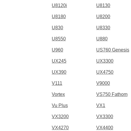
U8120i
U8130
U8180
U8200
U830
U8330
U8550
U880
U960
US760 Genesis
UX245
UX3300
UX390
UX4750
V111
V9000
Vortex
VS750 Fathom
Vu Plus
VX1
VX3200
VX3300
VX4270
VX4400