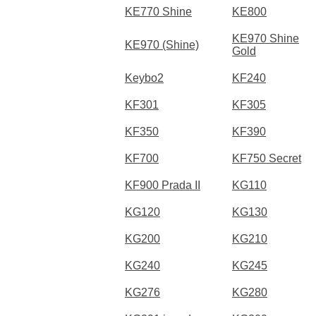
KE770 Shine
KE800
KE970 Shine
KE970 (Shine)
Gold
Keybo2
KF240
KF301
KF305
KF350
KF390
KF700
KF750 Secret
KF900 Prada II
KG110
KG120
KG130
KG200
KG210
KG240
KG245
KG276
KG280