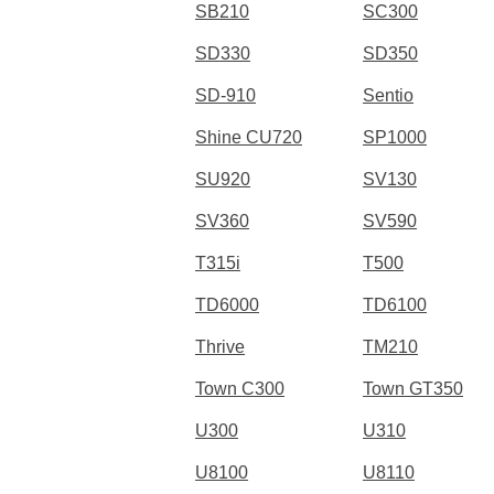
SB210
SC300
SD330
SD350
SD-910
Sentio
Shine CU720
SP1000
SU920
SV130
SV360
SV590
T315i
T500
TD6000
TD6100
Thrive
TM210
Town C300
Town GT350
U300
U310
U8100
U8110