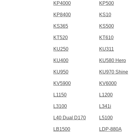
KP4000
KP500
KP8400
KS10
KS365
KS500
KT520
KT610
KU250
KU311
KU400
KU580 Hero
KU950
KU970 Shine
KV5900
KV6000
L1150
L1200
L3100
L341i
L40 Dual D170
L5100
LB1500
LDP-880A