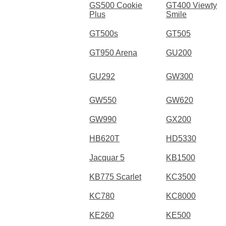
GS500 Cookie
GT400 Viewty
Plus
Smile
GT500s
GT505
GT950 Arena
GU200
GU292
GW300
GW550
GW620
GW990
GX200
HB620T
HD5330
Jacquar 5
KB1500
KB775 Scarlet
KC3500
KC780
KC8000
KE260
KE500