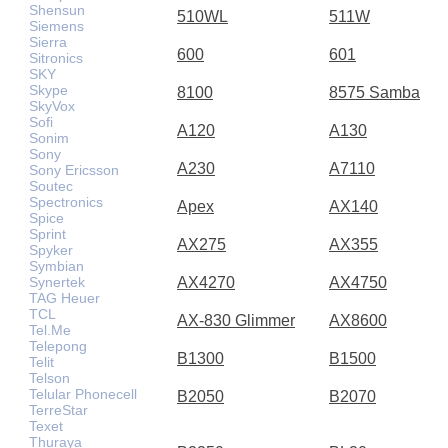
Shensun
510WL
511W
Siemens
Sierra
600
601
Sitronics
SKY
Skype
8100
8575 Samba
SkyVox
Sofi
A120
A130
Sonim
Sony
A230
A7110
Sony Ericsson
Soutec
Spectronics
Apex
AX140
Spice
Sprint
AX275
AX355
Spyker
Symbian
Synertek
AX4270
AX4750
TAG Heuer
TCL
AX-830 Glimmer
AX8600
Tel.Me
Telepong
B1300
B1500
Telit
Telson
Telular Phonecell
B2050
B2070
TerreStar
Texet
Thuraya