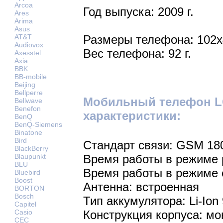
Arcoa
Год выпуска: 2009 г.
Ares
Arima
Asus
AT&T
Размеры телефона: 102x
Audiovox
Вес телефона: 92 г.
Axesstel
Axia
BBK
BB-mobile
Beijing
Bellperre
Мобильный телефон L
Bellwave
Benefon
характеристики:
BenQ
BenQ-Siemens
Binatone
Bird
Стандарт связи: GSM 18
BlackBerry
Blaupunkt
Время работы в режиме р
BLU
Время работы в режиме 
Bluebird
Boost
Антенна: встроенная
BORTON
Bosch
Тип аккумулятора: Li-Ion
Capitel
Casio
Конструкция корпуса: мо
CEC