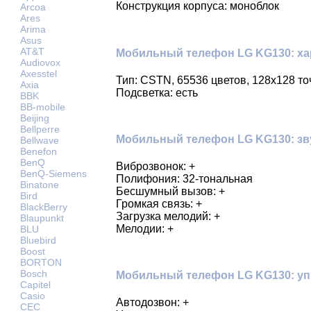
Конструкция корпуса: моноблок
Arcoa
Ares
Arima
Asus
AT&T
Мобильный телефон LG KG130: ха
Audiovox
Axesstel
Тип: CSTN, 65536 цветов, 128х128 то
Axia
Подсветка: есть
BBK
BB-mobile
Beijing
Bellperre
Мобильный телефон LG KG130: зв
Bellwave
Benefon
BenQ
Виброзвонок: +
BenQ-Siemens
Полифония: 32-тональная
Binatone
Бесшумный вызов: +
Bird
Громкая связь: +
BlackBerry
Загрузка мелодий: +
Blaupunkt
Мелодии: +
BLU
Bluebird
Boost
BORTON
Bosch
Мобильный телефон LG KG130: уп
Capitel
Casio
Автодозвон: +
CEC