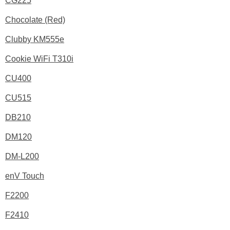
CG225
Chocolate (Red)
Clubby KM555e
Cookie WiFi T310i
CU400
CU515
DB210
DM120
DM-L200
enV Touch
F2200
F2410