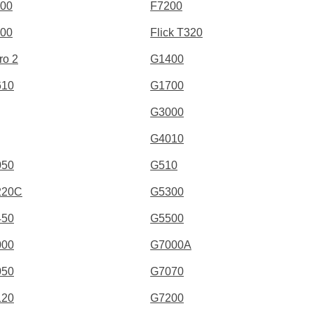
00
F7200
00
Flick T320
ro 2
G1400
610
G1700
G3000
G4010
050
G510
220C
G5300
450
G5500
000
G7000A
050
G7070
120
G7200