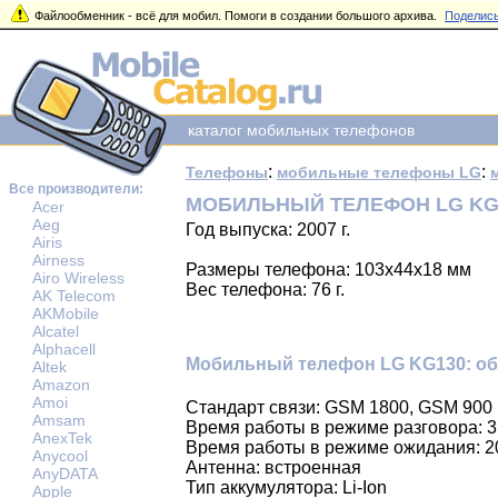
Файлообменник - всё для мобил. Помоги в создании большого архива.
Поделись
каталог мобильных телефонов
:
:
Телефоны
мобильные телефоны LG
Все производители:
МОБИЛЬНЫЙ ТЕЛЕФОН LG KG
Acer
Aeg
Год выпуска: 2007 г.
Airis
Airness
Размеры телефона: 103x44x18 мм
Airo Wireless
Вес телефона: 76 г.
AK Telecom
AKMobile
Alcatel
Alphacell
Мобильный телефон LG KG130: об
Altek
Amazon
Amoi
Стандарт связи: GSM 1800, GSM 900
Amsam
Время работы в режиме разговора: 3
AnexTek
Время работы в режиме ожидания: 2
Anycool
Антенна: встроенная
AnyDATA
Тип аккумулятора: Li-Ion
Apple