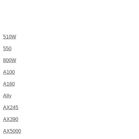
510W
550
800W
A100
A160
Ally
AX245
AX390
AX5000