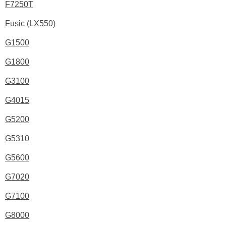
F7250T
Fusic (LX550)
G1500
G1800
G3100
G4015
G5200
G5310
G5600
G7020
G7100
G8000