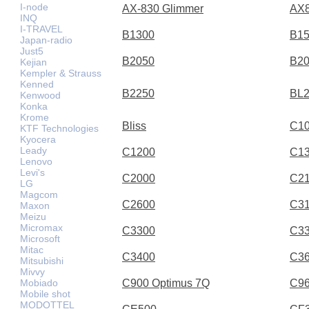
I-node
AX-830 Glimmer
AX
INQ
I-TRAVEL
B1300
B1
Japan-radio
Just5
B2050
B2
Kejian
Kempler & Strauss
Kenned
B2250
BL
Kenwood
Konka
Krome
Bliss
C1
KTF Technologies
Kyocera
Leady
C1200
C1
Lenovo
Levi's
C2000
C2
LG
Magcom
C2600
C3
Maxon
Meizu
Micromax
C3300
C3
Microsoft
Mitac
C3400
C3
Mitsubishi
Mivvy
Mobiado
C900 Optimus 7Q
C9
Mobile shot
MODOTTEL