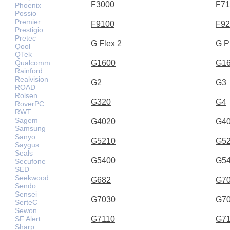
F3000
F71
Phoenix
Possio
Premier
F9100
F92
Prestigio
Pretec
G Flex 2
G P
Qool
QTek
Qualcomm
G1600
G1
Rainford
Realvision
G2
G3
ROAD
Rolsen
G320
G4
RoverPC
RWT
Sagem
G4020
G4
Samsung
Sanyo
G5210
G5
Saygus
Seals
G5400
G5
Secufone
SED
Seekwood
G682
G7
Sendo
Sensei
G7030
G7
SerteC
Sewon
SF Alert
G7110
G7
Sharp