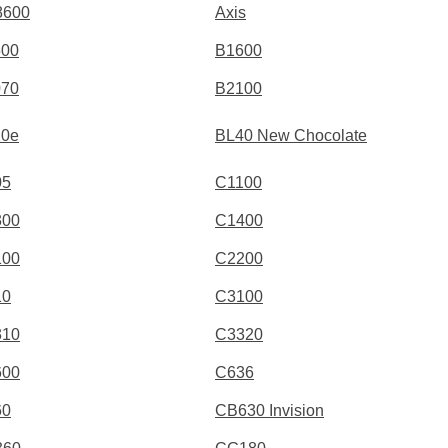
8600
Axis
500
B1600
070
B2100
20e
BL40 New Chocolate
05
C1100
300
C1400
100
C2200
10
C3100
310
C3320
600
C636
60
CB630 Invision