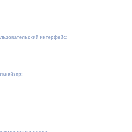
льзовательский интерфейс:
ганайзер:
рактеристики ввода: