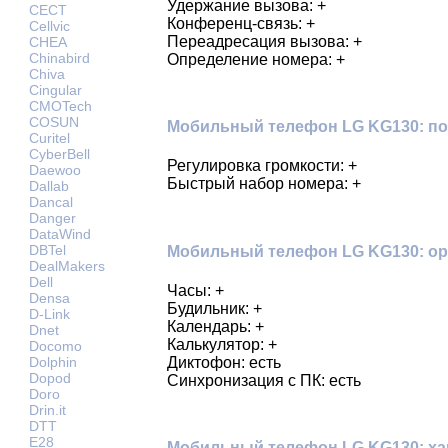
Удержание вызова: +
CECT
Конференц-связь: +
Cellvic
Переадресация вызова: +
CHEA
Chinabird
Определение номера: +
Chiva
Cingular
CMOTech
COSUN
Мобильный телефон LG KG130: по
Curitel
CyberBell
Регулировка громкости: +
Daewoo
Быстрый набор номера: +
Dallab
Dancal
Danger
DataWind
DBTel
Мобильный телефон LG KG130: ор
DealMakers
Dell
Часы: +
Densa
Будильник: +
D-Link
Календарь: +
Dnet
Калькулятор: +
Docomo
Диктофон: есть
Dolphin
Dopod
Синхронизация с ПК: есть
Doro
Drin.it
DTT
E28
Мобильный телефон LG KG130: ха