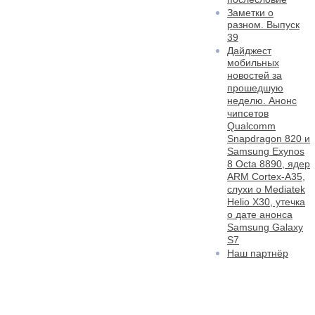
Заметки о
разном. Выпуск
39
Дайджест
мобильных
новостей за
прошедшую
неделю. Анонс
чипсетов
Qualcomm
Snapdragon 820 и
Samsung Exynos
8 Octa 8890, ядер
ARM Cortex-A35,
слухи о Mediatek
Helio X30, утечка
о дате анонса
Samsung Galaxy
S7
Наш партнёр