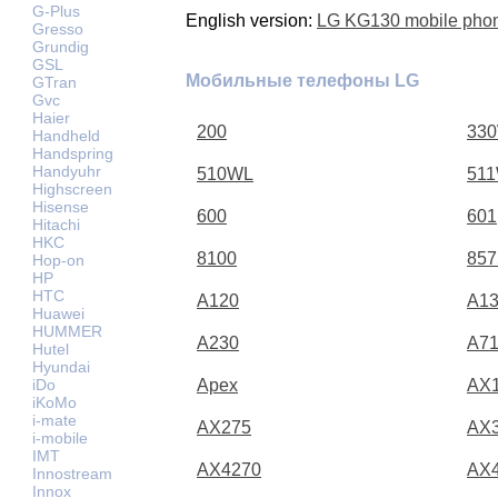
G-Plus
English version:
LG KG130 mobile pho
Gresso
Grundig
GSL
Мобильные телефоны LG
GTran
Gvc
Haier
200
33
Handheld
Handspring
Handyuhr
510WL
51
Highscreen
Hisense
600
601
Hitachi
HKC
8100
857
Hop-on
HP
HTC
A120
A1
Huawei
HUMMER
A230
A71
Hutel
Hyundai
iDo
Apex
AX
iKoMo
i-mate
AX275
AX
i-mobile
IMT
AX4270
AX
Innostream
Innox