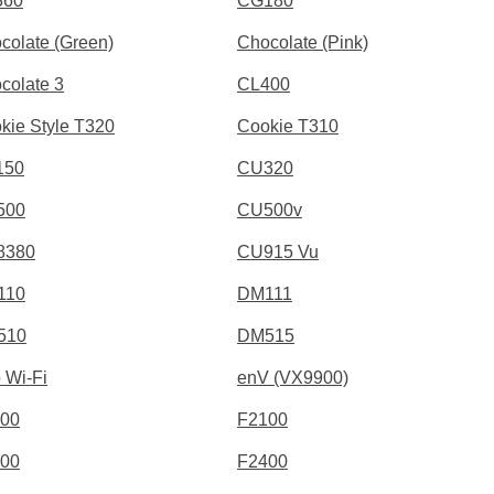
360
CG180
colate (Green)
Chocolate (Pink)
colate 3
CL400
kie Style T320
Cookie T310
150
CU320
500
CU500v
8380
CU915 Vu
110
DM111
510
DM515
 Wi-Fi
enV (VX9900)
00
F2100
00
F2400