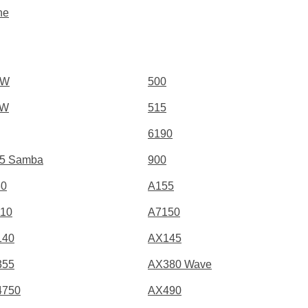
ne
0W
500
1W
515
6190
5 Samba
900
30
A155
10
A7150
140
AX145
355
AX380 Wave
4750
AX490