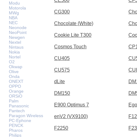
CE500
CF
Modu
Motorola
CG300
Cho
MWg
NBA
NEC
Chocolate (White)
Cho
Neonode
NeoPoint
Cookie Lite T300
Coo
Newgen
Nextel
Cosmos Touch
CP
Nintaus
Nokia
Nortel
CU405
CU
O2
Okwap
CU575
CU
Olive
Onda
ONEXT
dLite
DM
OPPO
Orange
DM150
DM
ORSiO
Palm
E900 Optimus 7
Ego
Panasonic
Pantech
Paragon Wireless
enV2 (VX9100)
F12
PC-Ephone
PENCK
F2250
F23
Pharos
Philips