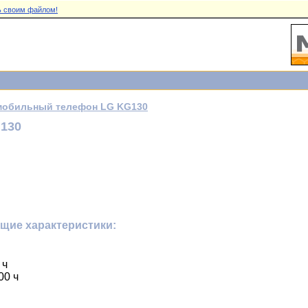
 своим файлом!
мобильный телефон LG KG130
130
щие характеристики:
 ч
00 ч