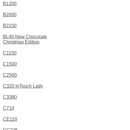
B1200
B2000
B2150
BL40 New Chocolate
Christmas Edition
C1150
C1500
C2500
C320 InTouch Lady
C3380
C710
CE110