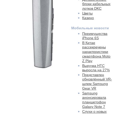
блоки кабельных
лотков DKC
Цветы
Казино
Мобильные новости
Преимущества
iPhone 6S
В Китае
рассекречены
характеристики
смартфона Moto
Z Play
Выручка HTC
выросла на 27%
Представлен
обновлённый VR-
шлем Samsung
Gear VR
Samsung
анонсировала
планшетофон
Galaxy Note 7
Слухи о новых