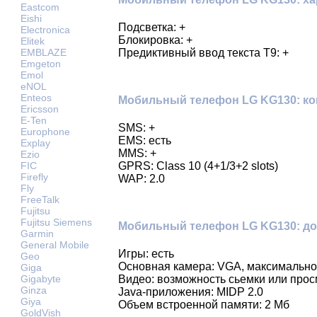
Eastcom
Eishi
Подсветка: +
Electronica
Блокировка: +
Elitek
Предиктивный ввод текста Т9: +
EMBLAZE
Emgeton
Emol
eNOL
Enteos
Мобильный телефон LG KG130: к
Ericsson
E-Ten
SMS: +
Europhone
EMS: есть
Explay
MMS: +
Ezio
FIC
GPRS: Class 10 (4+1/3+2 slots)
Firefly
WAP: 2.0
Fly
FreeTalk
Fujitsu
Fujitsu Siemens
Мобильный телефон LG KG130: д
Garmin
General Mobile
Игры: есть
Geo
Основная камера: VGA, максимально
Giga
Gigabyte
Видео: возможность сьемки или про
Ginza
Java-приложения: MIDP 2.0
Giya
Объем встроенной памяти: 2 Мб
GoldVish