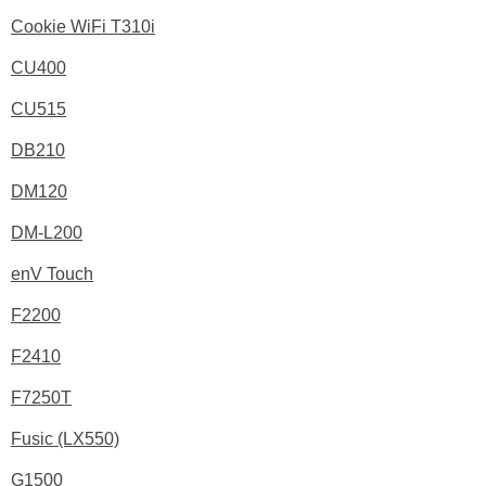
Cookie WiFi T310i
CU400
CU515
DB210
DM120
DM-L200
enV Touch
F2200
F2410
F7250T
Fusic (LX550)
G1500