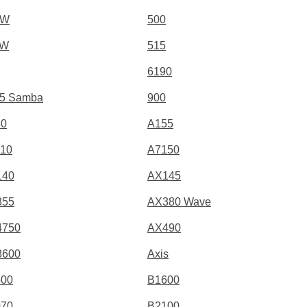
0W
500
1W
515
6190
5 Samba
900
30
A155
10
A7150
140
AX145
355
AX380 Wave
4750
AX490
8600
Axis
500
B1600
070
B2100