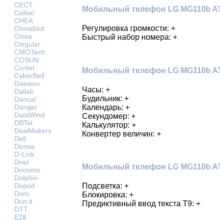
CECT
Мобильный телефон LG MG110b AT
Cellvic
CHEA
Регулировка громкости: +
Chinabird
Chiva
Быстрый набор номера: +
Cingular
CMOTech
COSUN
Curitel
Мобильный телефон LG MG110b AT
CyberBell
Daewoo
Часы: +
Dallab
Будильник: +
Dancal
Календарь: +
Danger
DataWind
Секундомер: +
DBTel
Калькулятор: +
DealMakers
Конвертер величин: +
Dell
Densa
D-Link
Dnet
Мобильный телефон LG MG110b AT
Docomo
Dolphin
Подсветка: +
Dopod
Doro
Блокировка: +
Drin.it
Предиктивный ввод текста Т9: +
DTT
E28