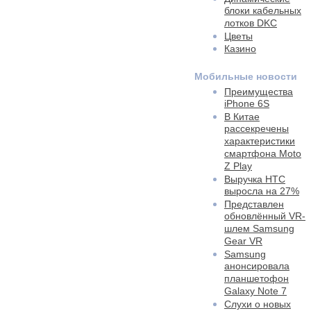
блоки кабельных
лотков DKC
Цветы
Казино
Мобильные новости
Преимущества
iPhone 6S
В Китае
рассекречены
характеристики
смартфона Moto
Z Play
Выручка HTC
выросла на 27%
Представлен
обновлённый VR-
шлем Samsung
Gear VR
Samsung
анонсировала
планшетофон
Galaxy Note 7
Слухи о новых