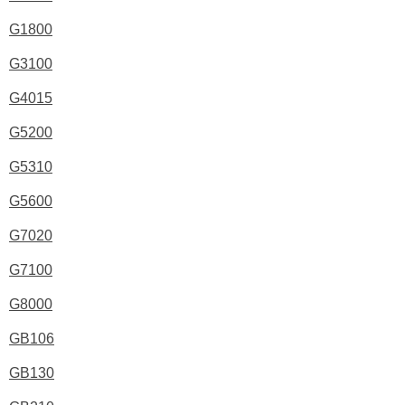
G1800
G3100
G4015
G5200
G5310
G5600
G7020
G7100
G8000
GB106
GB130