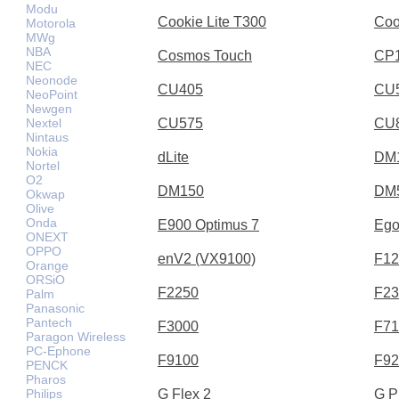
Modu
Cookie Lite T300
Coo
Motorola
MWg
NBA
Cosmos Touch
CP
NEC
Neonode
CU405
CU
NeoPoint
Newgen
Nextel
CU575
CU
Nintaus
Nokia
dLite
DM
Nortel
O2
DM150
DM
Okwap
Olive
Onda
E900 Optimus 7
Ego
ONEXT
OPPO
enV2 (VX9100)
F12
Orange
ORSiO
F2250
F23
Palm
Panasonic
Pantech
F3000
F71
Paragon Wireless
PC-Ephone
F9100
F92
PENCK
Pharos
Philips
G Flex 2
G P