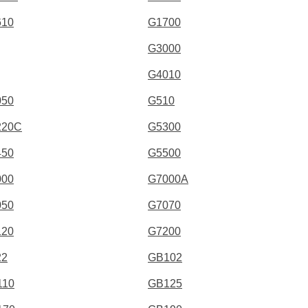
610
G1700
G3000
G4010
050
G510
220C
G5300
450
G5500
000
G7000A
050
G7070
120
G7200
22
GB102
110
GB125