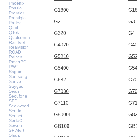
Phoenix
Possio
G1600
G1
Premier
Prestigio
G2
G3
Pretec
Qool
QTek
G320
G4
Qualcomm
Rainford
G4020
G4
Realvision
ROAD
G5210
G5
Rolsen
RoverPC
RWT
G5400
G5
Sagem
Samsung
G682
G7
Sanyo
Saygus
Seals
G7030
G7
Secufone
SED
G7110
G7
Seekwood
Sendo
G8000i
G8
Sensei
SerteC
Sewon
GB109
GB
SF Alert
Sharp