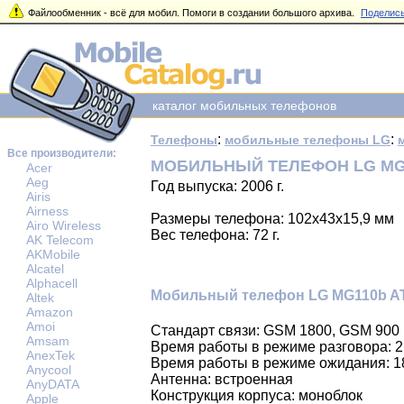
Файлообменник - всё для мобил. Помоги в создании большого архива.
Поделись
каталог мобильных телефонов
:
:
Телефоны
мобильные телефоны LG
Все производители:
МОБИЛЬНЫЙ ТЕЛЕФОН LG MG
Acer
Aeg
Год выпуска: 2006 г.
Airis
Airness
Размеры телефона: 102x43x15,9 мм
Airo Wireless
Вес телефона: 72 г.
AK Telecom
AKMobile
Alcatel
Alphacell
Мобильный телефон LG MG110b AT
Altek
Amazon
Amoi
Стандарт связи: GSM 1800, GSM 900
Amsam
Время работы в режиме разговора: 2,
AnexTek
Время работы в режиме ожидания: 1
Anycool
Антенна: встроенная
AnyDATA
Конструкция корпуса: моноблок
Apple