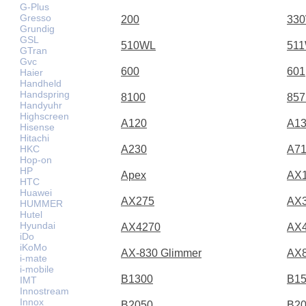
G-Plus
Gresso
200
33
Grundig
GSL
510WL
51
GTran
Gvc
600
601
Haier
Handheld
Handspring
8100
857
Handyuhr
Highscreen
A120
A1
Hisense
Hitachi
HKC
A230
A71
Hop-on
HP
Apex
AX
HTC
Huawei
AX275
AX
HUMMER
Hutel
Hyundai
AX4270
AX
iDo
iKoMo
AX-830 Glimmer
AX
i-mate
i-mobile
B1300
B1
IMT
Innostream
Innox
B2050
B2