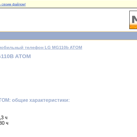
 своим файлом!
мобильный телефон LG MG110b ATOM
110B ATOM
OM: общие характеристики:
3 ч
80 ч