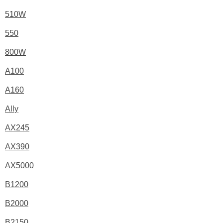
510W
550
800W
A100
A160
Ally
AX245
AX390
AX5000
B1200
B2000
B2150