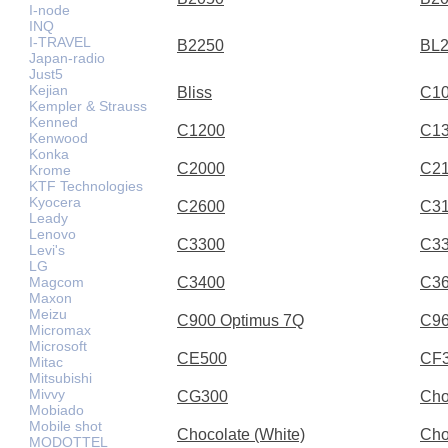
I-node
INQ
I-TRAVEL
B2250
BL
Japan-radio
Just5
Kejian
Bliss
C1
Kempler & Strauss
Kenned
C1200
C1
Kenwood
Konka
C2000
C2
Krome
KTF Technologies
Kyocera
C2600
C3
Leady
Lenovo
C3300
C3
Levi's
LG
Magcom
C3400
C3
Maxon
Meizu
C900 Optimus 7Q
C9
Micromax
Microsoft
CE500
CF
Mitac
Mitsubishi
Mivvy
CG300
Cho
Mobiado
Mobile shot
Chocolate (White)
Cho
MODOTTEL