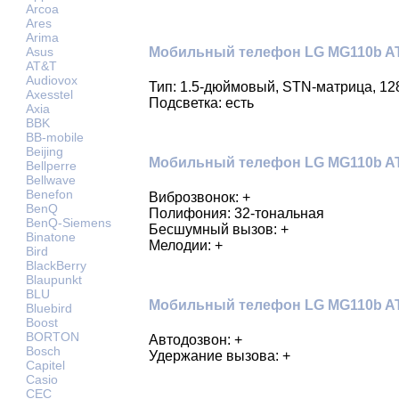
Arcoa
Ares
Arima
Мобильный телефон LG MG110b AT
Asus
AT&T
Audiovox
Тип: 1.5-дюймовый, STN-матрица, 12
Axesstel
Подсветка: есть
Axia
BBK
BB-mobile
Beijing
Мобильный телефон LG MG110b AT
Bellperre
Bellwave
Benefon
Виброзвонок: +
BenQ
Полифония: 32-тональная
BenQ-Siemens
Бесшумный вызов: +
Binatone
Мелодии: +
Bird
BlackBerry
Blaupunkt
BLU
Мобильный телефон LG MG110b AT
Bluebird
Boost
BORTON
Автодозвон: +
Bosch
Удержание вызова: +
Capitel
Casio
CEC