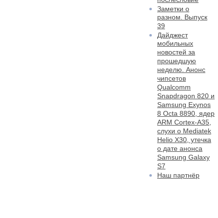
Заметки о
разном. Выпуск
39
Дайджест
мобильных
новостей за
прошедшую
неделю. Анонс
чипсетов
Qualcomm
Snapdragon 820 и
Samsung Exynos
8 Octa 8890, ядер
ARM Cortex-A35,
слухи о Mediatek
Helio X30, утечка
о дате анонса
Samsung Galaxy
S7
Наш партнёр