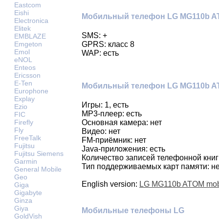
Eastcom
Eishi
Мобильный телефон LG MG110b A
Electronica
Elitek
SMS: +
EMBLAZE
Emgeton
GPRS: класс 8
Emol
WAP: есть
eNOL
Enteos
Ericsson
E-Ten
Мобильный телефон LG MG110b A
Europhone
Explay
Игры: 1, есть
Ezio
MP3-плеер: есть
FIC
Firefly
Основная камера: нет
Fly
Видео: нет
FreeTalk
FM-приёмник: нет
Fujitsu
Java-приложения: есть
Fujitsu Siemens
Количество записей телефонной книг
Garmin
Тип поддерживаемых карт памяти: не
General Mobile
Geo
English version:
LG MG110b ATOM mob
Giga
Gigabyte
Ginza
Giya
Мобильные телефоны LG
GoldVish