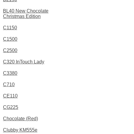
BL40 New Chocolate
Christmas Edition
C1150
C1500
C2500
C320 InTouch Lady
C3380
C710
CE110
CG225
Chocolate (Red)
Clubby KM555e