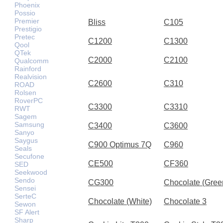
Phoenix
Possio
Premier
Bliss
C105
Prestigio
Pretec
C1200
C1300
Qool
QTek
C2000
C2100
Qualcomm
Rainford
Realvision
C2600
C310
ROAD
Rolsen
RoverPC
C3300
C3310
RWT
Sagem
Samsung
C3400
C3600
Sanyo
Saygus
C900 Optimus 7Q
C960
Seals
Secufone
CE500
CF360
SED
Seekwood
Sendo
CG300
Chocolate (Gree
Sensei
SerteC
Chocolate (White)
Chocolate 3
Sewon
SF Alert
Sharp