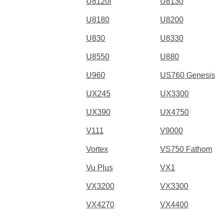
U8120i
U8130
U8180
U8200
U830
U8330
U8550
U880
U960
US760 Genesis
UX245
UX3300
UX390
UX4750
V111
V9000
Vortex
VS750 Fathom
Vu Plus
VX1
VX3200
VX3300
VX4270
VX4400