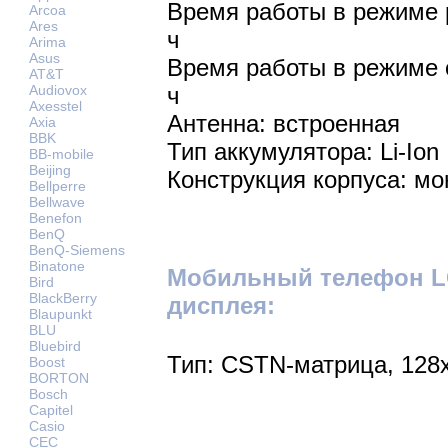
Время работы в режиме р
Arcoa
Ares
ч
Arima
Asus
Время работы в режиме 
AT&T
Audiovox
ч
Axesstel
Антенна: встроенная
Axia
BBK
Тип аккумулятора: Li-Ion
BB-mobile
Beijing
Конструкция корпуса: мо
Bellperre
Bellwave
Benefon
BenQ
BenQ-Siemens
Binatone
Мобильный телефон LG
Bird
BlackBerry
дисплея:
Blaupunkt
BLU
Bluebird
Тип: CSTN-матрица, 128х
Boost
BORTON
Bosch
Capitel
Casio
CEC