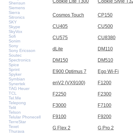
Cookie Lite T300
Cookie Style T3
Shensun
Siemens
Sierra
Cosmos Touch
CP150
Sitronics
SKY
CU405
CU500
Skype
SkyVox
Sofi
CU575
CU8380
Sonim
Sony
dLite
DM110
Sony Ericsson
Soutec
Spectronics
DM150
DM510
Spice
Sprint
E900 Optimus 7
Ego Wi-Fi
Spyker
Symbian
enV2 (VX9100)
F1200
Synertek
TAG Heuer
TCL
F2250
F2300
Tel.Me
Telepong
F3000
F7100
Telit
Telson
F9100
F9200
Telular Phonecell
TerreStar
Texet
G Flex 2
G Pro 2
Thuraya