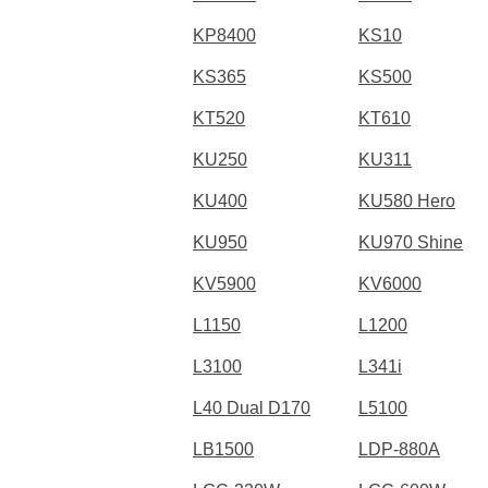
KP8400
KS10
KS365
KS500
KT520
KT610
KU250
KU311
KU400
KU580 Hero
KU950
KU970 Shine
KV5900
KV6000
L1150
L1200
L3100
L341i
L40 Dual D170
L5100
LB1500
LDP-880A