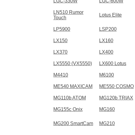
LGC-330W
LGC-600W
LN510 Rumor
Lotus Elite
Touch
LP5900
LSP200
LX150
LX160
LX370
LX400
LX5550 (VX5550)
LX600 Lotus
M4410
M6100
ME540 MAXICAM
ME550 COSMO
MG110b ATOM
MG120b TRIAX
MG155c Onix
MG160
MG200 SmartCam
MG210