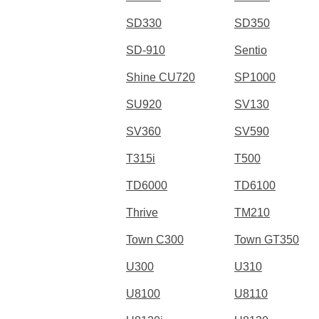
SD330
SD350
SD-910
Sentio
Shine CU720
SP1000
SU920
SV130
SV360
SV590
T315i
T500
TD6000
TD6100
Thrive
TM210
Town C300
Town GT350
U300
U310
U8100
U8110