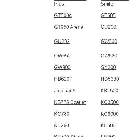
Plus
Smile
GT500s
GT505
GT950 Arena
GU200
GU292
GW300
GW550
GW620
GW990
GX200
HB620T
HD5330
Jacquar 5
KB1500
KB775 Scarlet
KC3500
KC780
KC8000
KE260
KE500