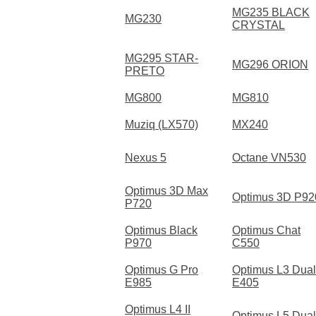
MG235 BLACK
MG230
CRYSTAL
MG295 STAR-
MG296 ORION
PRETO
MG800
MG810
Muziq (LX570)
MX240
Nexus 5
Octane VN530
Optimus 3D Max
Optimus 3D P92
P720
Optimus Black
Optimus Chat
P970
C550
Optimus G Pro
Optimus L3 Dual
E985
E405
Optimus L4 II
Optimus L5 Dual