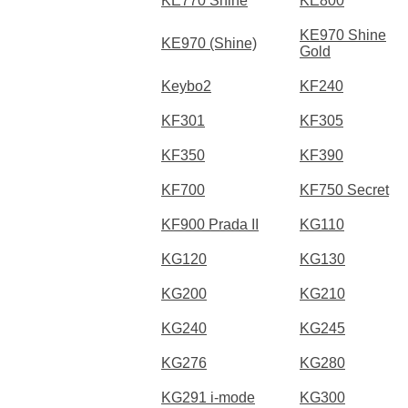
KE770 Shine
KE800
KE970 Shine
KE970 (Shine)
Gold
Keybo2
KF240
KF301
KF305
KF350
KF390
KF700
KF750 Secret
KF900 Prada II
KG110
KG120
KG130
KG200
KG210
KG240
KG245
KG276
KG280
KG291 i-mode
KG300