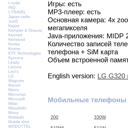
Игры: есть
I-node
INQ
MP3-плеер: есть
I-TRAVEL
Japan-radio
Основная камера: 4x zoo
Just5
Kejian
мегапикселя
Kempler & Strauss
Java-приложения: MIDP 
Kenned
Kenwood
Количество записей теле
Konka
Krome
телефона + SiM карта
KTF Technologies
Kyocera
Объем встроенной памят
Leady
Lenovo
Levi's
English version:
LG G320 
LG
Magcom
Maxon
Meizu
Micromax
Мобильные телефоны
Microsoft
Mitac
Mitsubishi
Mivvy
Mobiado
200
330W
Mobile shot
MODOTTEL