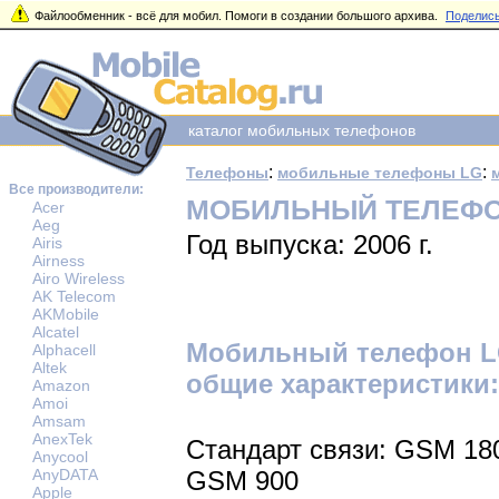
Файлообменник - всё для мобил. Помоги в создании большого архива.
Поделись
каталог мобильных телефонов
:
:
Телефоны
мобильные телефоны LG
Все производители:
МОБИЛЬНЫЙ ТЕЛЕФОН
Acer
Aeg
Год выпуска: 2006 г.
Airis
Airness
Airo Wireless
AK Telecom
AKMobile
Alcatel
Мобильный телефон L
Alphacell
Altek
общие характеристики:
Amazon
Amoi
Amsam
AnexTek
Стандарт связи: GSM 18
Anycool
AnyDATA
GSM 900
Apple