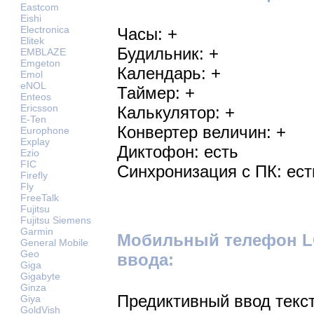
Eastcom
Eishi
Electronica
Часы: +
Elitek
Будильник: +
EMBLAZE
Emgeton
Календарь: +
Emol
eNOL
Таймер: +
Enteos
Ericsson
Калькулятор: +
E-Ten
Конвертер величин: +
Europhone
Explay
Диктофон: есть
Ezio
FIC
Синхронизация с ПК: ест
Firefly
Fly
FreeTalk
Fujitsu
Fujitsu Siemens
Garmin
Мобильный телефон LG
General Mobile
Geo
ввода:
Giga
Gigabyte
Ginza
Предиктивный ввод текст
Giya
GoldVish