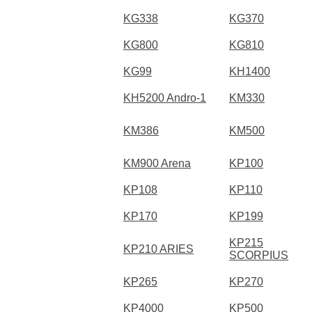
KG338
KG370
KG800
KG810
KG99
KH1400
KH5200 Andro-1
KM330
KM386
KM500
KM900 Arena
KP100
KP108
KP110
KP170
KP199
KP215
KP210 ARIES
SCORPIUS
KP265
KP270
KP4000
KP500