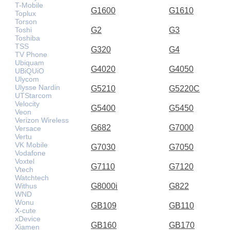
T-Mobile
G1600
G1610
Toplux
Torson
Toshi
G2
G3
Toshiba
TSS
G320
G4
TV Phone
Ubiquam
G4020
G4050
UBiQUiO
Ulycom
Ulysse Nardin
G5210
G5220C
UTStarcom
Velocity
G5400
G5450
Veon
Verizon Wireless
G682
G7000
Versace
Vertu
VK Mobile
G7030
G7050
Vodafone
Voxtel
G7110
G7120
Vtech
Watchtech
Withus
G8000i
G822
WND
Wonu
GB109
GB110
X-cute
xDevice
GB160
GB170
Xiamen