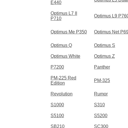
E440
Optimus L7 II
Optimus L9 P76
P710
Optimus Me P350
Optimus Net P6
Optimus Q
Optimus S
Optimus White
Optimus Z
P7200
Panther
PM-225 Red
PM-325
Edition
Revolution
Rumor
S1000
S310
S5100
S5200
SB210
SC300