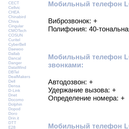
Мобильный телефон LG
CECT
Cellvic
CHEA
Chinabird
Виброзвонок: +
Chiva
Cingular
Полифония: 40-тональна
CMOTech
COSUN
Curitel
CyberBell
Daewoo
Dallab
Мобильный телефон L
Dancal
Danger
звонками:
DataWind
DBTel
DealMakers
Автодозвон: +
Dell
Densa
Удержание вызова: +
D-Link
Dnet
Определение номера: +
Docomo
Dolphin
Dopod
Doro
Drin.it
DTT
Мобильный телефон LG
E28