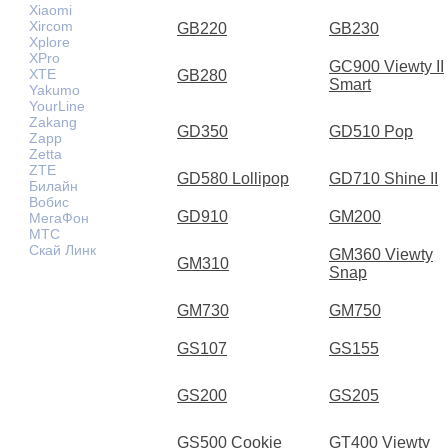
Xiaomi
Xircom
GB220
GB230
Xplore
XPro
GC900 Viewty II
XTE
GB280
Smart
Yakumo
YourLine
Zakang
GD350
GD510 Pop
Zapp
Zetta
ZTE
GD580 Lollipop
GD710 Shine II
Билайн
Вобис
GD910
GM200
МегаФон
МТС
Скай Линк
GM360 Viewty
GM310
Snap
GM730
GM750
GS107
GS155
GS200
GS205
GS500 Cookie
GT400 Viewty