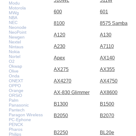
510WL
511W
Modu
Motorola
600
601
MWg
NBA
NEC
8100
8575 Samba
Neonode
NeoPoint
A120
A130
Newgen
Nextel
A230
A7110
Nintaus
Nokia
Nortel
Apex
AX140
O2
Okwap
AX275
AX355
Olive
Onda
ONEXT
AX4270
AX4750
OPPO
Orange
AX-830 Glimmer
AX8600
ORSiO
Palm
B1300
B1500
Panasonic
Pantech
Paragon Wireless
B2050
B2070
PC-Ephone
PENCK
Pharos
B2250
BL20e
Philips