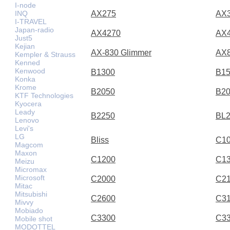
I-node
INQ
AX275
AX
I-TRAVEL
Japan-radio
AX4270
AX
Just5
Kejian
AX-830 Glimmer
AX
Kempler & Strauss
Kenned
Kenwood
B1300
B1
Konka
Krome
B2050
B2
KTF Technologies
Kyocera
Leady
B2250
BL
Lenovo
Levi's
LG
Bliss
C1
Magcom
Maxon
C1200
C1
Meizu
Micromax
Microsoft
C2000
C2
Mitac
Mitsubishi
C2600
C3
Mivvy
Mobiado
C3300
C3
Mobile shot
MODOTTEL