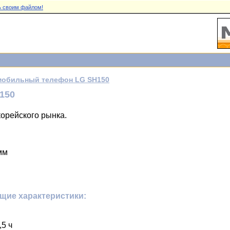
 своим файлом!
мобильный телефон LG SH150
150
корейского рынка.
мм
щие характеристики:
5 ч