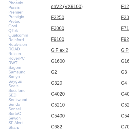
Phoenix
enV2 (VX9100)
F12
Possio
Premier
Prestigio
F2250
F23
Pretec
Qool
F3000
F71
QTek
Qualcomm
F9100
F92
Rainford
Realvision
ROAD
G Flex 2
G P
Rolsen
RoverPC
G1600
G1
RWT
Sagem
Samsung
G2
G3
Sanyo
Saygus
G320
G4
Seals
Secufone
G4020
G4
SED
Seekwood
Sendo
G5210
G5
Sensei
SerteC
G5400
G5
Sewon
SF Alert
G682
G7
Sharp