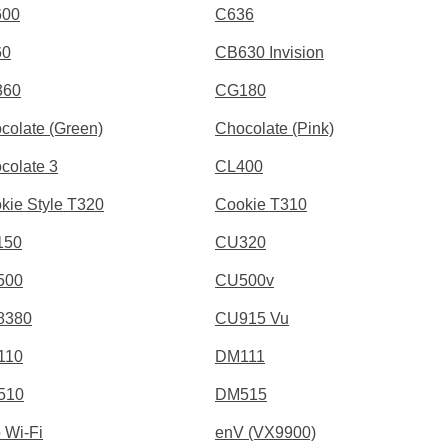
600
C636
60
CB630 Invision
360
CG180
colate (Green)
Chocolate (Pink)
colate 3
CL400
kie Style T320
Cookie T310
150
CU320
500
CU500v
8380
CU915 Vu
110
DM111
510
DM515
 Wi-Fi
enV (VX9900)