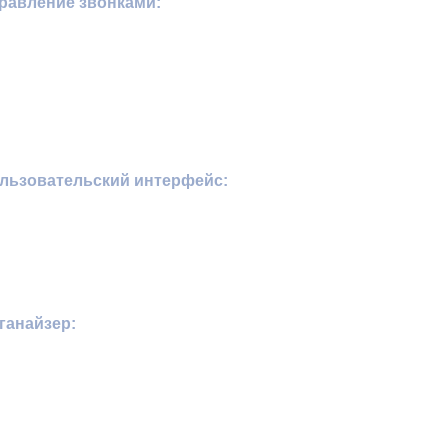
равление звонками:
льзовательский интерфейс:
ганайзер: