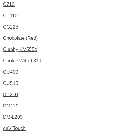
C710
CE110
CG225
Chocolate (Red)
Clubby KM555e
Cookie WiFi T310i
CU400
CU515
DB210
DM120
DM-L200
enV Touch