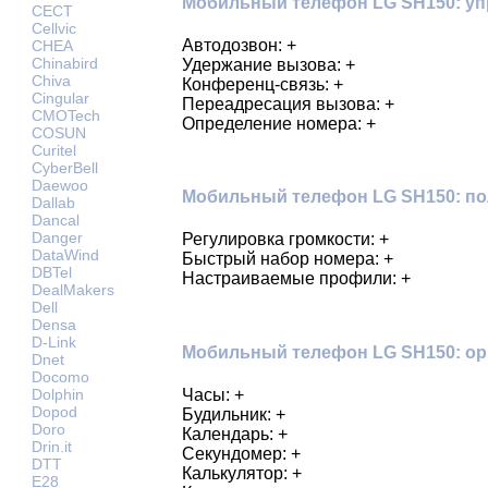
Мобильный телефон LG SH150: уп
CECT
Cellvic
Автодозвон: +
CHEA
Chinabird
Удержание вызова: +
Chiva
Конференц-связь: +
Cingular
Переадресация вызова: +
CMOTech
Определение номера: +
COSUN
Curitel
CyberBell
Daewoo
Мобильный телефон LG SH150: по
Dallab
Dancal
Danger
Регулировка громкости: +
DataWind
Быстрый набор номера: +
DBTel
Настраиваемые профили: +
DealMakers
Dell
Densa
D-Link
Мобильный телефон LG SH150: ор
Dnet
Docomo
Часы: +
Dolphin
Dopod
Будильник: +
Doro
Календарь: +
Drin.it
Секундомер: +
DTT
Калькулятор: +
E28