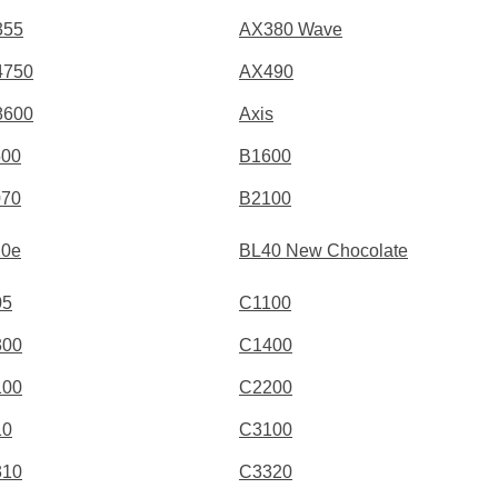
355
AX380 Wave
4750
AX490
8600
Axis
500
B1600
070
B2100
20e
BL40 New Chocolate
05
C1100
300
C1400
100
C2200
10
C3100
310
C3320