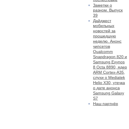
Заметки о
разном. Выпуск
39
Дайджест
мобильных
новостей за
прошедшую
неделю. Анонс
чипсетов
Qualcomm
Snapdragon 820 и
Samsung Exynos
8 Octa 8890, ядер
ARM Cortex-A35,
слухи о Mediatek
Helio X30, утечка
о дате анонса
Samsung Galaxy
S7
Наш партнёр