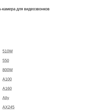
A-камера для видеозвонков
510W
550
800W
A100
A160
Ally
AX245