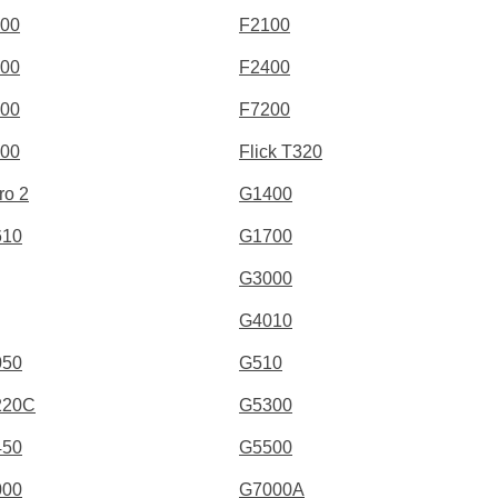
00
F2100
00
F2400
00
F7200
00
Flick T320
ro 2
G1400
610
G1700
G3000
G4010
050
G510
220C
G5300
450
G5500
000
G7000A