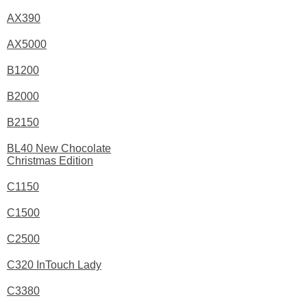
AX390
AX5000
B1200
B2000
B2150
BL40 New Chocolate
Christmas Edition
C1150
C1500
C2500
C320 InTouch Lady
C3380