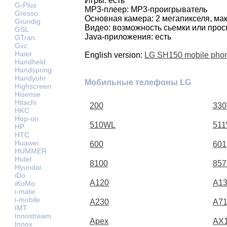
Игры: есть
G-Plus
MP3-плеер: MP3-проигрыватель
Gresso
Основная камера: 2 мегапикселя, м
Grundig
Видео: возможность сьемки или про
GSL
Java-приложения: есть
GTran
Gvc
Haier
English version:
LG SH150 mobile pho
Handheld
Handspring
Handyuhr
Мобильные телефоны LG
Highscreen
Hisense
Hitachi
200
33
HKC
Hop-on
510WL
51
HP
HTC
Huawei
600
601
HUMMER
Hutel
8100
857
Hyundai
iDo
A120
A1
iKoMo
i-mate
i-mobile
A230
A71
IMT
Innostream
Apex
AX
Innox