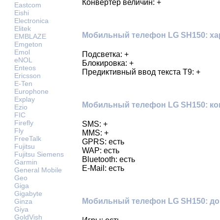
Конвертер величин: +
Eastcom
Eishi
Electronica
Elitek
Мобильный телефон LG SH150: ха
EMBLAZE
Emgeton
Emol
Подсветка: +
eNOL
Блокировка: +
Enteos
Предиктивный ввод текста Т9: +
Ericsson
E-Ten
Europhone
Explay
Мобильный телефон LG SH150: к
Ezio
FIC
Firefly
SMS: +
Fly
MMS: +
FreeTalk
GPRS: есть
Fujitsu
WAP: есть
Fujitsu Siemens
Bluetooth: есть
Garmin
E-Mail: есть
General Mobile
Geo
Giga
Gigabyte
Мобильный телефон LG SH150: д
Ginza
Giya
GoldVish