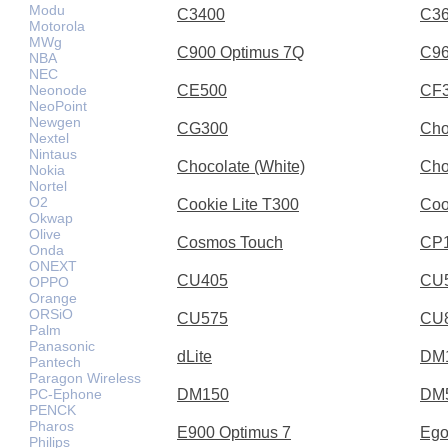
Modu
C3400
C3
Motorola
MWg
C900 Optimus 7Q
C9
NBA
NEC
Neonode
CE500
CF
NeoPoint
Newgen
CG300
Cho
Nextel
Nintaus
Chocolate (White)
Cho
Nokia
Nortel
O2
Cookie Lite T300
Coo
Okwap
Olive
Cosmos Touch
CP
Onda
ONEXT
CU405
CU
OPPO
Orange
ORSiO
CU575
CU
Palm
Panasonic
dLite
DM
Pantech
Paragon Wireless
PC-Ephone
DM150
DM
PENCK
Pharos
E900 Optimus 7
Ego
Philips