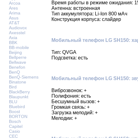
Время работы в режиме ожидания: 1
Arcoa
Ares
Антенна: встроенная
Arima
Тип аккумулятора: Li-Ion 800 мАч
Asus
Конструкция корпуса: слайдер
AT&T
Audiovox
Axesstel
Axia
Мобильный телефон LG SH150: ха
BBK
BB-mobile
Тип: QVGA
Beijing
Bellperre
Подсветка: есть
Bellwave
Benefon
BenQ
BenQ-Siemens
Мобильный телефон LG SH150: зв
Binatone
Bird
Виброзвонок: +
BlackBerry
Полифония: есть
Blaupunkt
Бесшумный вызов: +
BLU
Bluebird
Громкая связь: +
Boost
Загрузка мелодий: +
BORTON
Мелодии: +
Bosch
Capitel
Casio
CEC