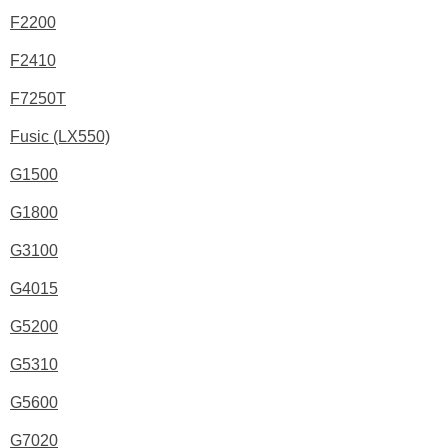
F2200
F2410
F7250T
Fusic (LX550)
G1500
G1800
G3100
G4015
G5200
G5310
G5600
G7020