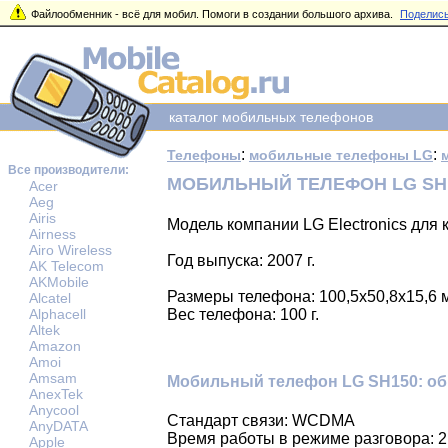
Файлообменник - всё для мобил. Помоги в создании большого архива.
Поделись
каталог мобильных телефонов
:
:
Телефоны
мобильные телефоны LG
Все производители:
МОБИЛЬНЫЙ ТЕЛЕФОН LG SH
Acer
Aeg
Airis
Модель компании LG Electronics для 
Airness
Airo Wireless
Год выпуска: 2007 г.
AK Telecom
AKMobile
Размеры телефона: 100,5x50,8x15,6 
Alcatel
Alphacell
Вес телефона: 100 г.
Altek
Amazon
Amoi
Amsam
Мобильный телефон LG SH150: об
AnexTek
Anycool
Стандарт связи: WCDMA
AnyDATA
Время работы в режиме разговора: 2,
Apple