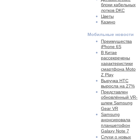
блоки кабельных
лотков DKC
Цветы
Казино
Мобильные новости
Преимущества
iPhone 6S
В Китае
рассекречены
характеристики
смартфона Moto
Z Play
Выручка HTC
выросла на 27%
Представлен
обновлённый VR-
шлем Samsung
Gear VR
Samsung
анонсировала
планшетофон
Galaxy Note 7
Слухи о новых