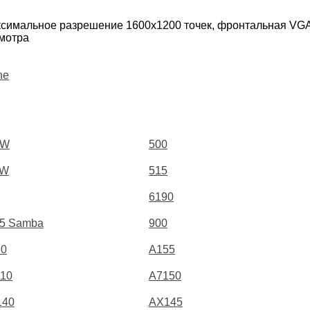
аксимальное разрешение 1600х1200 точек, фронтальная VG
смотра
ne
0W
500
1W
515
6190
5 Samba
900
30
A155
10
A7150
140
AX145