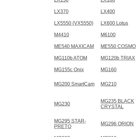
LX370
LX400
LX5550 (VX5550)
LX600 Lotus
M4410
M6100
ME540 MAXICAM
ME550 COSMO
MG110b ATOM
MG120b TRIAX
MG155c Onix
MG160
MG200 SmartCam
MG210
MG235 BLACK
MG230
CRYSTAL
MG295 STAR-
MG296 ORION
PRETO