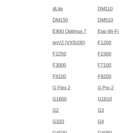
dLite
DM110
DM150
DM510
E900 Optimus 7
Ego Wi-Fi
enV2 (VX9100)
F1200
F2250
F2300
F3000
F7100
F9100
F9200
G Flex 2
G Pro 2
G1600
G1610
G2
G3
G320
G4
G4020
G4050