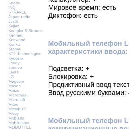
I-node
Мировое время: есть
INQ
I-TRAVEL
Диктофон: есть
Japan-radio
Just5
Kejian
Kempler & Strauss
Kenned
Kenwood
Мобильный телефон LG
Konka
Krome
характеристики ввода:
KTF Technologies
Kyocera
Leady
Подсветка: +
Lenovo
Levi's
Блокировка: +
LG
Magcom
Предиктивный ввод текст
Maxon
Meizu
Ввод русскими буквами: 
Micromax
Microsoft
Mitac
Mitsubishi
Mivvy
Mobiado
Мобильный телефон LG
Mobile shot
коммуникационные во
MODOTTEL