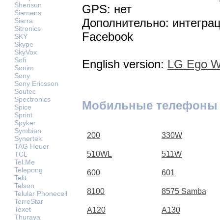
Shensun
GPS: нет
Siemens
Дополнительно: интеграци
Sierra
Sitronics
Facebook
SKY
Skype
SkyVox
Sofi
English version:
LG Ego Wi
Sonim
Sony
Sony Ericsson
Soutec
Spectronics
Мобильные телефоны
Spice
Sprint
Spyker
Symbian
200
330W
Synertek
TAG Heuer
510WL
511W
TCL
Tel.Me
Telepong
600
601
Telit
Telson
8100
8575 Samba
Telular Phonecell
TerreStar
Texet
A120
A130
Thuraya