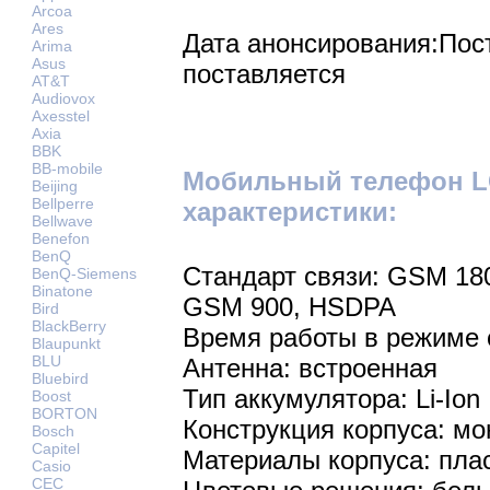
Arcoa
Ares
Дата анонсирования:Пост
Arima
Asus
поставляется
AT&T
Audiovox
Axesstel
Axia
BBK
BB-mobile
Мобильный телефон LG
Beijing
Bellperre
характеристики:
Bellwave
Benefon
BenQ
Стандарт связи: GSM 18
BenQ-Siemens
Binatone
GSM 900, HSDPA
Bird
BlackBerry
Время работы в режиме 
Blaupunkt
BLU
Антенна: встроенная
Bluebird
Тип аккумулятора: Li-Ion
Boost
BORTON
Конструкция корпуса: мо
Bosch
Capitel
Материалы корпуса: пла
Casio
CEC