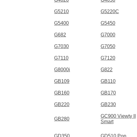
G5210
G5220C
G5400
G5450
G682
G7000
G7030
G7050
G7110
G7120
G8000i
G822
GB109
GB110
GB160
GB170
GB220
GB230
GC900 Viewty II
GB280
Smart
GD350
GD510 Pop