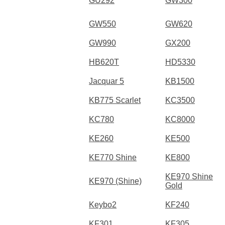
GU292
GW300
GW550
GW620
GW990
GX200
HB620T
HD5330
Jacquar 5
KB1500
KB775 Scarlet
KC3500
KC780
KC8000
KE260
KE500
KE770 Shine
KE800
KE970 Shine
KE970 (Shine)
Gold
Keybo2
KF240
KF301
KF305