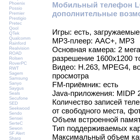
Мобильный телефон LG
Phoenix
Possio
дополнительные возм
Premier
Prestigio
Pretec
Qool
Игры: есть, загружаемые
QTek
Qualcomm
MP3-плеер: AAC+, MP3
Rainford
Основная камера: 2 мег
Realvision
ROAD
разрешение 1600х1200 т
Rolsen
RoverPC
Видео: H.263, MPEG4, в
RWT
Sagem
просмотра
Samsung
FM-приёмник: есть
Sanyo
Saygus
Java-приложения: MIDP 
Seals
Secufone
Количество записей теле
SED
Seekwood
от свободного места, фо
Sendo
Объем встроенной памят
Sensei
SerteC
Тип поддерживаемых кар
Sewon
SF Alert
Максимальный объем кар
Sharp