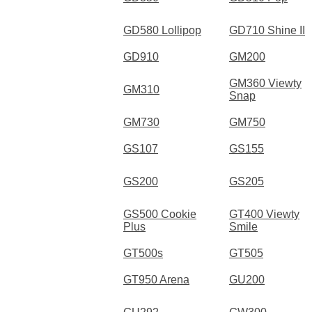
GD580 Lollipop
GD710 Shine II
GD910
GM200
GM360 Viewty
GM310
Snap
GM730
GM750
GS107
GS155
GS200
GS205
GS500 Cookie
GT400 Viewty
Plus
Smile
GT500s
GT505
GT950 Arena
GU200