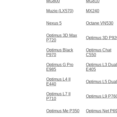
MG800
MG810
Muziq (LX570)
MX240
Nexus 5
Octane VN530
Optimus 3D Max
Optimus 3D P92
P720
Optimus Black
Optimus Chat
P970
C550
Optimus G Pro
Optimus L3 Dual
E985
E405
Optimus L4 II
Optimus L5 Dual
E440
Optimus L7 II
Optimus L9 P76
P710
Optimus Me P350
Optimus Net P6