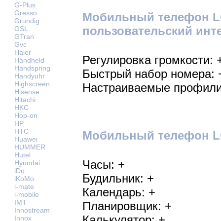
G-Plus
Gresso
Мобильный телефон LG
Grundig
пользовательский инт
GSL
GTran
Gvc
Haier
Регулировка громкости: 
Handheld
Handspring
Быстрый набор номера: 
Handyuhr
Highscreen
Настраиваемые профили
Hisense
Hitachi
HKC
Hop-on
HP
HTC
Мобильный телефон LG
Huawei
HUMMER
Hutel
Часы: +
Hyundai
iDo
Будильник: +
iKoMo
i-mate
Календарь: +
i-mobile
IMT
Планировщик: +
Innostream
Калькулятор: +
Innox