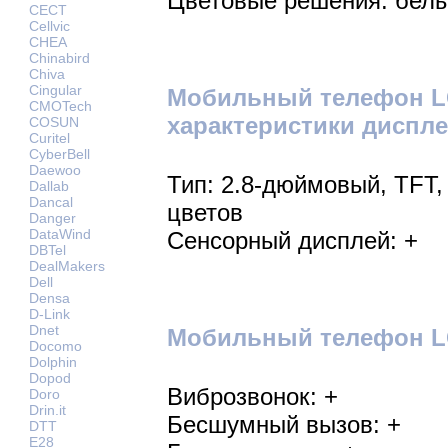
Цветовые решения: бел
CECT
Cellvic
CHEA
Chinabird
Chiva
Cingular
Мобильный телефон LG
CMOTech
характеристики диспле
COSUN
Curitel
CyberBell
Daewoo
Тип: 2.8-дюймовый, TFT,
Dallab
Dancal
цветов
Danger
DataWind
Сенсорный дисплей: +
DBTel
DealMakers
Dell
Densa
D-Link
Dnet
Мобильный телефон LG 
Docomo
Dolphin
Dopod
Виброзвонок: +
Doro
Drin.it
Бесшумный вызов: +
DTT
E28