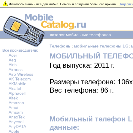
Файлообменник - всё для мобил. Помоги в создании большого архива.
Поделись
каталог мобильных телефонов
:
:
Телефоны
мобильные телефоны LG
Все производители:
МОБИЛЬНЫЙ ТЕЛЕФОН
Acer
Aeg
Год выпуска: 2011 г.
Airis
Airness
Airo Wireless
AK Telecom
Размеры телефона: 106
AKMobile
Alcatel
Вес телефона: 86 г.
Alphacell
Altek
Amazon
Amoi
Amsam
AnexTek
Мобильный телефон LG
Anycool
данные:
AnyDATA
Apple