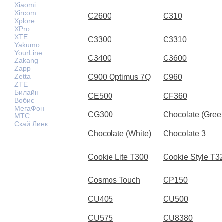
Xiaomi
Xircom
C2600
C310
Xplore
XPro
XTE
C3300
C3310
Yakumo
YourLine
C3400
C3600
Zakang
Zapp
Zetta
C900 Optimus 7Q
C960
ZTE
Билайн
CE500
CF360
Вобис
МегаФон
CG300
Chocolate (Gree
МТС
Скай Линк
Chocolate (White)
Chocolate 3
Cookie Lite T300
Cookie Style T3
Cosmos Touch
CP150
CU405
CU500
CU575
CU8380