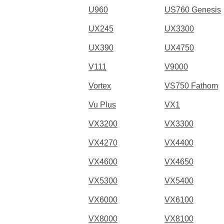
U960
US760 Genesis
UX245
UX3300
UX390
UX4750
V111
V9000
Vortex
VS750 Fathom
Vu Plus
VX1
VX3200
VX3300
VX4270
VX4400
VX4600
VX4650
VX5300
VX5400
VX6000
VX6100
VX8000
VX8100