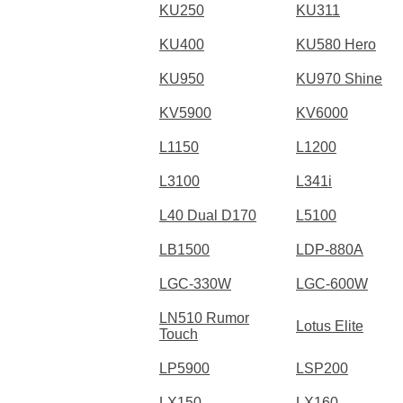
KU250
KU311
KU400
KU580 Hero
KU950
KU970 Shine
KV5900
KV6000
L1150
L1200
L3100
L341i
L40 Dual D170
L5100
LB1500
LDP-880A
LGC-330W
LGC-600W
LN510 Rumor
Lotus Elite
Touch
LP5900
LSP200
LX150
LX160