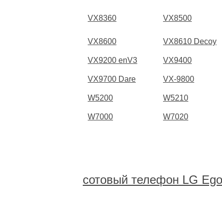
VX8360
VX8500
VX8600
VX8610 Decoy
VX9200 enV3
VX9400
VX9700 Dare
VX-9800
W5200
W5210
W7000
W7020
сотовый телефон LG Ego