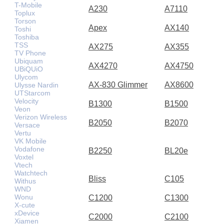
T-Mobile
A230
A7110
Toplux
Torson
Apex
AX140
Toshi
Toshiba
TSS
AX275
AX355
TV Phone
Ubiquam
AX4270
AX4750
UBiQUiO
Ulycom
AX-830 Glimmer
AX8600
Ulysse Nardin
UTStarcom
Velocity
B1300
B1500
Veon
Verizon Wireless
B2050
B2070
Versace
Vertu
VK Mobile
Vodafone
B2250
BL20e
Voxtel
Vtech
Watchtech
Bliss
C105
Withus
WND
Wonu
C1200
C1300
X-cute
xDevice
C2000
C2100
Xiamen