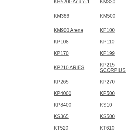
KH5200 Andro-1
KM330
KM386
KM500
KM900 Arena
KP100
KP108
KP110
KP170
KP199
KP215
KP210 ARIES
SCORPIUS
KP265
KP270
KP4000
KP500
KP8400
KS10
KS365
KS500
KT520
KT610