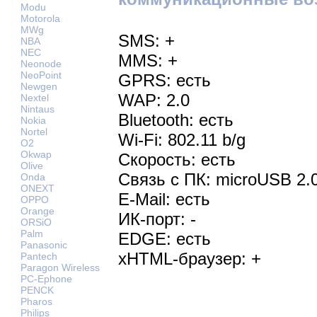
Modu
Motorola
MWg
SMS: +
NBA
NEC
MMS: +
Neonode
NeoPoint
GPRS: есть
Newgen
WAP: 2.0
Nextel
Nintaus
Bluetooth: есть
Nokia
Nortel
Wi-Fi: 802.11 b/g
O2
Okwap
Скорость: есть
Olive
Связь с ПК: microUSB 2.
Onda
ONEXT
E-Mail: есть
OPPO
Orange
ИК-порт: -
ORSiO
Palm
EDGE: есть
Panasonic
xHTML-браузер: +
Pantech
Paragon Wireless
PC-Ephone
PENCK
Pharos
Philips