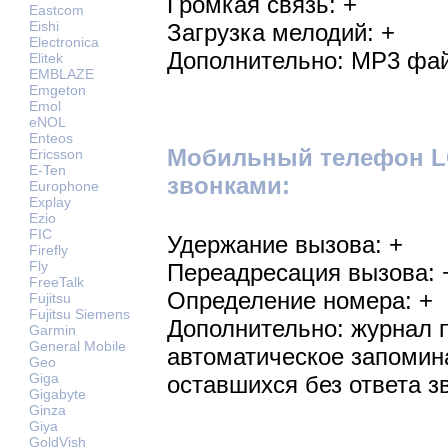
Громкая связь: +
Eastcom
Eishi
Загрузка мелодий: +
Electronica
Дополнительно: MP3 фай
Elitek
EMBLAZE
Emgeton
Emol
eNOL
Enteos
Мобильный телефон LG
Ericsson
E-Ten
звонками:
Europhone
Explay
Ezio
FIC
Удержание вызова: +
Firefly
Fly
Переадресация вызова: 
FreeTalk
Определение номера: +
Fujitsu
Fujitsu Siemens
Дополнительно: журнал 
Garmin
General Mobile
автоматическое запомин
Geo
Giga
оставшихся без ответа з
Gigabyte
Ginza
Giya
GoldVish