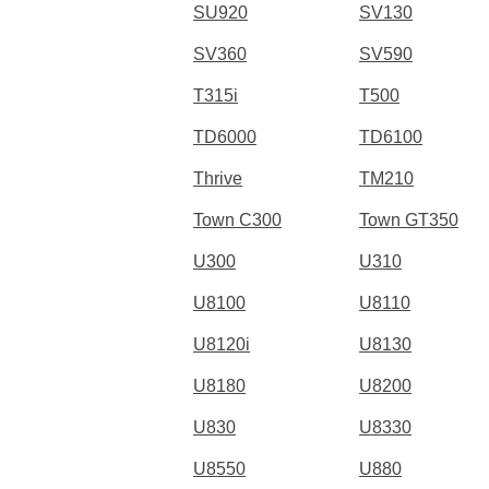
SU920
SV130
SV360
SV590
T315i
T500
TD6000
TD6100
Thrive
TM210
Town C300
Town GT350
U300
U310
U8100
U8110
U8120i
U8130
U8180
U8200
U830
U8330
U8550
U880