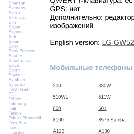
QWERTY-клавиатура: ес
Shensun
GPS: нет
Siemens
Sierra
Дополнительно: редактор
Sitronics
SKY
изображений
Skype
SkyVox
Sofi
English version:
LG GW520
Sonim
Sony
Sony Ericsson
Soutec
Spectronics
Spice
Мобильные телефоны
Sprint
Spyker
Symbian
Synertek
200
330W
TAG Heuer
TCL
510WL
511W
Tel.Me
Telepong
Telit
600
601
Telson
Telular Phonecell
8100
8575 Samba
TerreStar
Texet
A120
A130
Thuraya