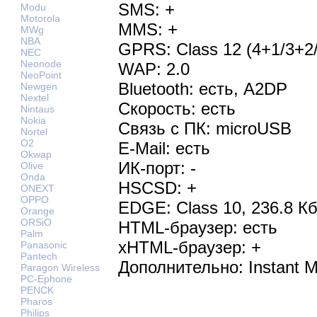
SMS: +
Modu
Motorola
MMS: +
MWg
NBA
GPRS: Class 12 (4+1/3+2/
NEC
Neonode
WAP: 2.0
NeoPoint
Bluetooth: есть, A2DP
Newgen
Nextel
Скорость: есть
Nintaus
Nokia
Связь с ПК: microUSB
Nortel
O2
E-Mail: есть
Okwap
ИК-порт: -
Olive
Onda
HSCSD: +
ONEXT
OPPO
EDGE: Class 10, 236.8 Кб
Orange
ORSiO
HTML-браузер: есть
Palm
xHTML-браузер: +
Panasonic
Pantech
Дополнительно: Instant 
Paragon Wireless
PC-Ephone
PENCK
Pharos
Philips