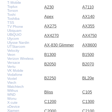
T-Mobile
Toplux
A230
A7110
Torson
Toshi
Apex
AX140
Toshiba
TSS
AX275
AX355
TV Phone
Ubiquam
UBiQUiO
AX4270
AX4750
Ulycom
Ulysse Nardin
AX-830 Glimmer
AX8600
UTStarcom
Velocity
Veon
B1300
B1500
Verizon Wireless
Versace
B2050
B2070
Vertu
VK Mobile
Vodafone
B2250
BL20e
Voxtel
Vtech
Watchtech
Withus
Bliss
C105
WND
Wonu
C1200
C1300
X-cute
xDevice
Xiamen
C2000
C2100