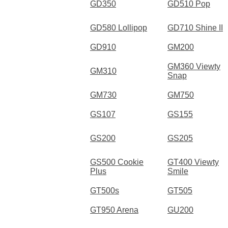
GD350
GD510 Pop
GD580 Lollipop
GD710 Shine II
GD910
GM200
GM360 Viewty
GM310
Snap
GM730
GM750
GS107
GS155
GS200
GS205
GS500 Cookie
GT400 Viewty
Plus
Smile
GT500s
GT505
GT950 Arena
GU200