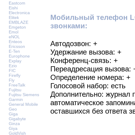
Eastcom
Eishi
Electronica
Мобильный телефон L
Elitek
EMBLAZE
звонками:
Emgeton
Emol
eNOL
Enteos
Автодозвон: +
Ericsson
Удержание вызова: +
E-Ten
Europhone
Конференц-связь: +
Explay
Ezio
Переадресация вызова: 
FIC
Firefly
Определение номера: +
Fly
Голосовой набор: есть
FreeTalk
Fujitsu
Дополнительно: журнал 
Fujitsu Siemens
Garmin
автоматическое запомин
General Mobile
Geo
оставшихся без ответа з
Giga
Gigabyte
Ginza
Giya
GoldVish