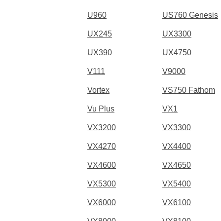
U960
US760 Genesis
UX245
UX3300
UX390
UX4750
V111
V9000
Vortex
VS750 Fathom
Vu Plus
VX1
VX3200
VX3300
VX4270
VX4400
VX4600
VX4650
VX5300
VX5400
VX6000
VX6100