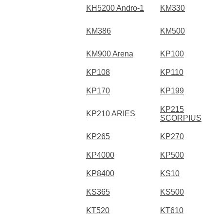
KH5200 Andro-1
KM330
KM386
KM500
KM900 Arena
KP100
KP108
KP110
KP170
KP199
KP215
KP210 ARIES
SCORPIUS
KP265
KP270
KP4000
KP500
KP8400
KS10
KS365
KS500
KT520
KT610