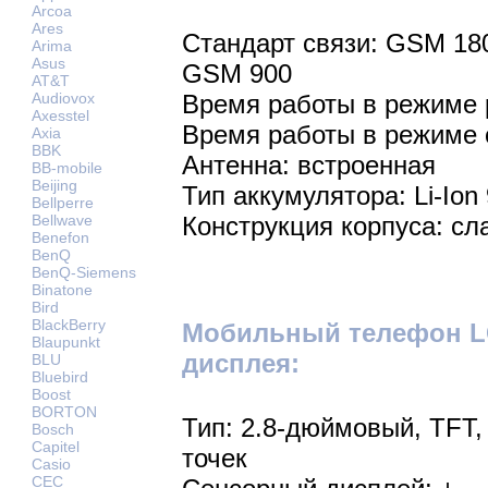
Arcoa
Ares
Стандарт связи: GSM 18
Arima
Asus
GSM 900
AT&T
Audiovox
Время работы в режиме р
Axesstel
Время работы в режиме 
Axia
BBK
Антенна: встроенная
BB-mobile
Beijing
Тип аккумулятора: Li-Ion
Bellperre
Bellwave
Конструкция корпуса: сл
Benefon
BenQ
BenQ-Siemens
Binatone
Bird
BlackBerry
Мобильный телефон LG
Blaupunkt
дисплея:
BLU
Bluebird
Boost
BORTON
Тип: 2.8-дюймовый, TFT,
Bosch
Capitel
точек
Casio
CEC