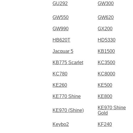
GU292
GW300
GW550
GW620
GW990
GX200
HB620T
HD5330
Jacquar 5
KB1500
KB775 Scarlet
KC3500
KC780
KC8000
KE260
KE500
KE770 Shine
KE800
KE970 Shine
KE970 (Shine)
Gold
Keybo2
KF240