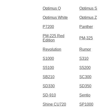
Optimus Q
Optimus S
Optimus White
Optimus Z
P7200
Panther
PM-225 Red
PM-325
Edition
Revolution
Rumor
S1000
S310
S5100
S5200
SB210
SC300
SD330
SD350
SD-910
Sentio
Shine CU720
SP1000