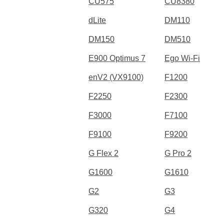
CU575
CU8380
dLite
DM110
DM150
DM510
E900 Optimus 7
Ego Wi-Fi
enV2 (VX9100)
F1200
F2250
F2300
F3000
F7100
F9100
F9200
G Flex 2
G Pro 2
G1600
G1610
G2
G3
G320
G4