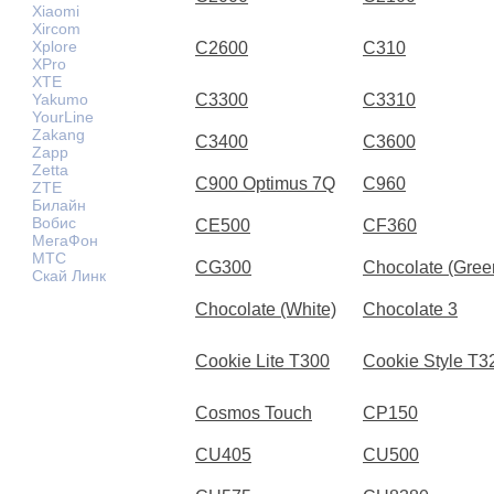
Xiaomi
Xircom
Xplore
C2600
C310
XPro
XTE
Yakumo
C3300
C3310
YourLine
Zakang
C3400
C3600
Zapp
Zetta
C900 Optimus 7Q
C960
ZTE
Билайн
Вобис
CE500
CF360
МегаФон
МТС
CG300
Chocolate (Gree
Скай Линк
Chocolate (White)
Chocolate 3
Cookie Lite T300
Cookie Style T3
Cosmos Touch
CP150
CU405
CU500