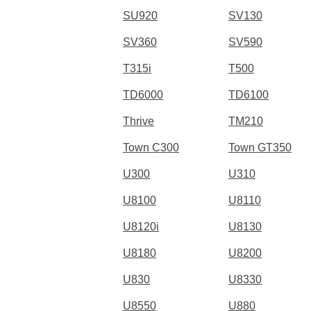
SU920
SV130
SV360
SV590
T315i
T500
TD6000
TD6100
Thrive
TM210
Town C300
Town GT350
U300
U310
U8100
U8110
U8120i
U8130
U8180
U8200
U830
U8330
U8550
U880