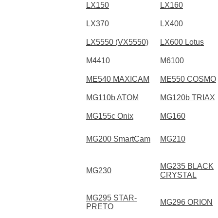
LX150
LX160
LX370
LX400
LX5550 (VX5550)
LX600 Lotus
M4410
M6100
ME540 MAXICAM
ME550 COSMO
MG110b ATOM
MG120b TRIAX
MG155c Onix
MG160
MG200 SmartCam
MG210
MG235 BLACK
MG230
CRYSTAL
MG295 STAR-
MG296 ORION
PRETO