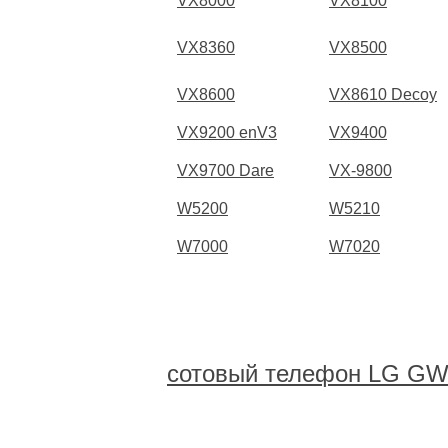
VX8000
VX8100
VX8360
VX8500
VX8600
VX8610 Decoy
VX9200 enV3
VX9400
VX9700 Dare
VX-9800
W5200
W5210
W7000
W7020
сотовый телефон LG GW