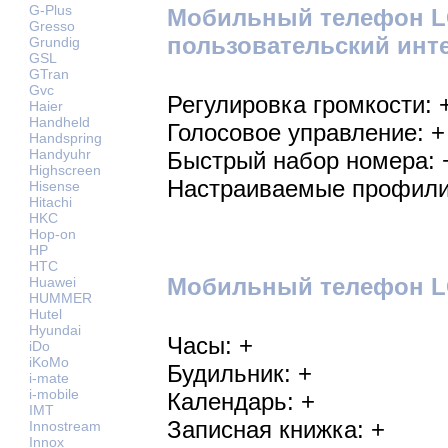
G-Plus
Мобильный телефон L
Gresso
пользовательский инт
Grundig
GSL
GTran
Gvc
Регулировка громкости: 
Haier
Handheld
Голосовое управление: +
Handspring
Handyuhr
Быстрый набор номера: 
Highscreen
Настраиваемые профили
Hisense
Hitachi
HKC
Hop-on
HP
HTC
Мобильный телефон LG
Huawei
HUMMER
Hutel
Hyundai
Часы: +
iDo
iKoMo
Будильник: +
i-mate
i-mobile
Календарь: +
IMT
Записная книжка: +
Innostream
Innox