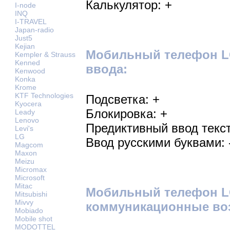
Калькулятор: +
I-node
INQ
I-TRAVEL
Japan-radio
Just5
Kejian
Мобильный телефон LG
Kempler & Strauss
Kenned
ввода:
Kenwood
Konka
Krome
KTF Technologies
Подсветка: +
Kyocera
Блокировка: +
Leady
Lenovo
Предиктивный ввод текст
Levi's
LG
Ввод русскими буквами: 
Magcom
Maxon
Meizu
Micromax
Microsoft
Mitac
Мобильный телефон L
Mitsubishi
Mivvy
коммуникационные во
Mobiado
Mobile shot
MODOTTEL