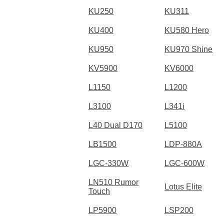
KU250
KU311
KU400
KU580 Hero
KU950
KU970 Shine
KV5900
KV6000
L1150
L1200
L3100
L341i
L40 Dual D170
L5100
LB1500
LDP-880A
LGC-330W
LGC-600W
LN510 Rumor
Lotus Elite
Touch
LP5900
LSP200