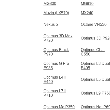
MG800
MG810
Muziq (LX570)
MX240
Nexus 5
Octane VN530
Optimus 3D Max
Optimus 3D P92
P720
Optimus Black
Optimus Chat
P970
C550
Optimus G Pro
Optimus L3 Dual
E985
E405
Optimus L4 II
Optimus L5 Dual
E440
Optimus L7 II
Optimus L9 P76
P710
Optimus Me P350
Optimus Net P6