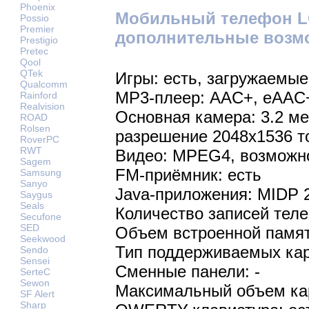
Phoenix
Мобильный телефон L
Possio
Premier
дополнительные возм
Prestigio
Pretec
Qool
QTek
Игры: есть, загружаемые
Qualcomm
MP3-плеер: AAC+, eAAC
Rainford
Realvision
Основная камера: 3.2 м
ROAD
Rolsen
разрешение 2048х1536 т
RoverPC
RWT
Видео: MPEG4, возможно
Sagem
FM-приёмник: есть
Samsung
Sanyo
Java-приложения: MIDP 
Saygus
Seals
Количество записей теле
Secufone
SED
Объем встроенной памят
Seekwood
Тип поддерживаемых кар
Sendo
Sensei
Сменные панели: -
SerteC
Sewon
Максимальный объем кар
SF Alert
Sharp