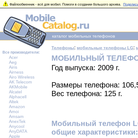
Файлообменник - всё для мобил. Помоги в создании большого архива.
Поделись
каталог мобильных телефонов
:
:
Телефоны
мобильные телефоны LG
Все производители:
МОБИЛЬНЫЙ ТЕЛЕФО
Acer
Aeg
Год выпуска: 2009 г.
Airis
Airness
Airo Wireless
AK Telecom
Размеры телефона: 106,
AKMobile
Alcatel
Вес телефона: 125 г.
Alphacell
Altek
Amazon
Amoi
Amsam
AnexTek
Мобильный телефон L
Anycool
общие характеристики:
AnyDATA
Apple