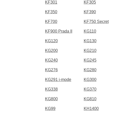
KF301
KF305
KF350
KF390
KF700
KF750 Secret
KF900 Prada II
KG110
KG120
KG130
KG200
KG210
KG240
KG245
KG276
KG280
KG291 i-mode
KG300
KG338
KG370
KG800
KG810
KG99
KH1400