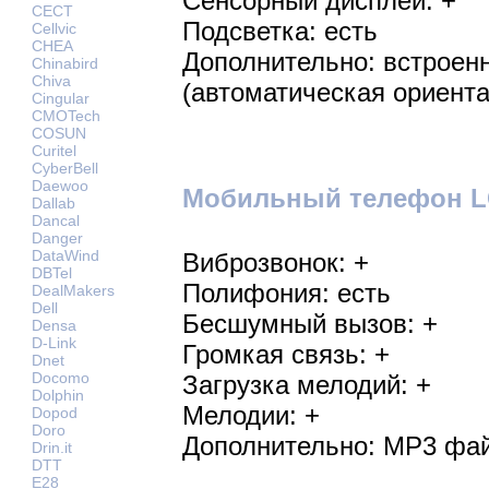
Сенсорный дисплей: +
CECT
Подсветка: есть
Cellvic
CHEA
Дополнительно: встроен
Chinabird
Chiva
(автоматическая ориента
Cingular
CMOTech
COSUN
Curitel
CyberBell
Daewoo
Мобильный телефон LG
Dallab
Dancal
Danger
DataWind
Виброзвонок: +
DBTel
Полифония: есть
DealMakers
Dell
Бесшумный вызов: +
Densa
D-Link
Громкая связь: +
Dnet
Docomo
Загрузка мелодий: +
Dolphin
Мелодии: +
Dopod
Doro
Дополнительно: MP3 фай
Drin.it
DTT
E28