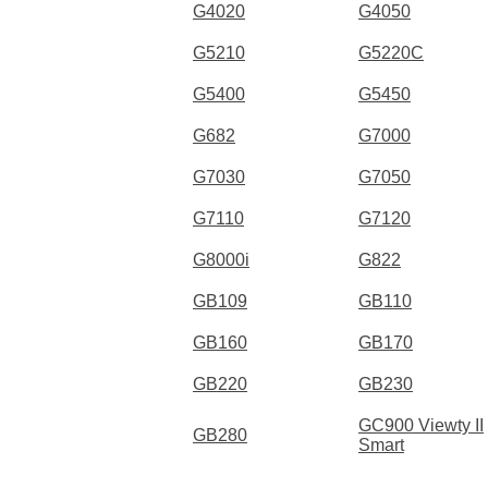
G4020
G4050
G5210
G5220C
G5400
G5450
G682
G7000
G7030
G7050
G7110
G7120
G8000i
G822
GB109
GB110
GB160
GB170
GB220
GB230
GC900 Viewty II
GB280
Smart