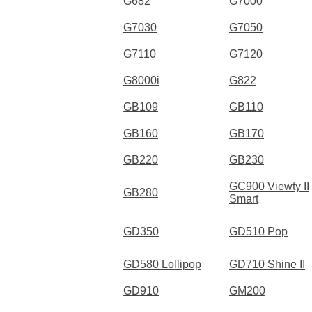
G682
G7000
G7030
G7050
G7110
G7120
G8000i
G822
GB109
GB110
GB160
GB170
GB220
GB230
GC900 Viewty II
GB280
Smart
GD350
GD510 Pop
GD580 Lollipop
GD710 Shine II
GD910
GM200