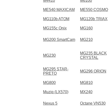
M4410
M6100
ME540 MAXICAM
ME550 COSMO
MG110b ATOM
MG120b TRIAX
MG155c Onix
MG160
MG200 SmartCam
MG210
MG235 BLACK
MG230
CRYSTAL
MG295 STAR-
MG296 ORION
PRETO
MG800
MG810
Muziq (LX570)
MX240
Nexus 5
Octane VN530