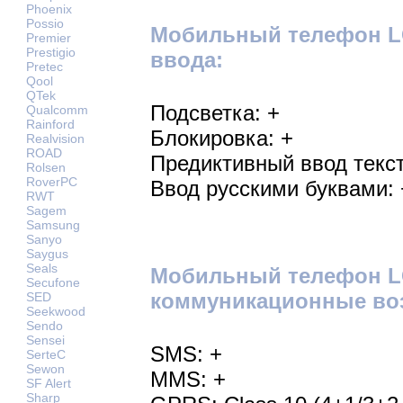
Phoenix
Possio
Мобильный телефон LG
Premier
Prestigio
ввода:
Pretec
Qool
QTek
Подсветка: +
Qualcomm
Rainford
Блокировка: +
Realvision
ROAD
Предиктивный ввод текст
Rolsen
RoverPC
Ввод русскими буквами: 
RWT
Sagem
Samsung
Sanyo
Saygus
Seals
Мобильный телефон L
Secufone
коммуникационные во
SED
Seekwood
Sendo
Sensei
SMS: +
SerteC
Sewon
MMS: +
SF Alert
Sharp