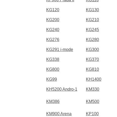
KG120
KG130
KG200
KG210
KG240
KG245
KG276
KG280
KG291 i-mode
KG300
KG338
KG370
KG800
KG810
KG99
KH1400
KH5200 Andro-1
KM330
KM386
KM500
KM900 Arena
KP100