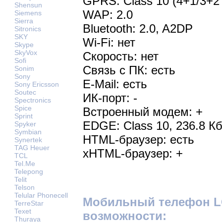
GPRS: Class 10 (4+1/3+2 
Shensun
WAP: 2.0
Siemens
Sierra
Bluetooth: 2.0, A2DP
Sitronics
SKY
Wi-Fi: нет
Skype
SkyVox
Скорость: нет
Sofi
Связь с ПК: есть
Sonim
Sony
E-Mail: есть
Sony Ericsson
Soutec
ИК-порт: -
Spectronics
Spice
Встроенный модем: +
Sprint
EDGE: Class 10, 236.8 Кб
Spyker
Symbian
HTML-браузер: есть
Synertek
TAG Heuer
xHTML-браузер: +
TCL
Tel.Me
Telepong
Telit
Telson
Telular Phonecell
Мобильный телефон L
TerreStar
Texet
возможности:
Thuraya