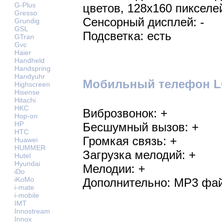
G-Plus
цветов, 128х160 пикселе
Gresso
Сенсорный дисплей: -
Grundig
GSL
Подсветка: есть
GTran
Gvc
Haier
Handheld
Handspring
Handyuhr
Мобильный телефон LG
Highscreen
Hisense
Hitachi
HKC
Виброзвонок: +
Hop-on
HP
Бесшумный вызов: +
HTC
Громкая связь: +
Huawei
HUMMER
Загрузка мелодий: +
Hutel
Hyundai
Мелодии: +
iDo
iKoMo
Дополнительно: MP3 фай
i-mate
i-mobile
IMT
Innostream
Innox