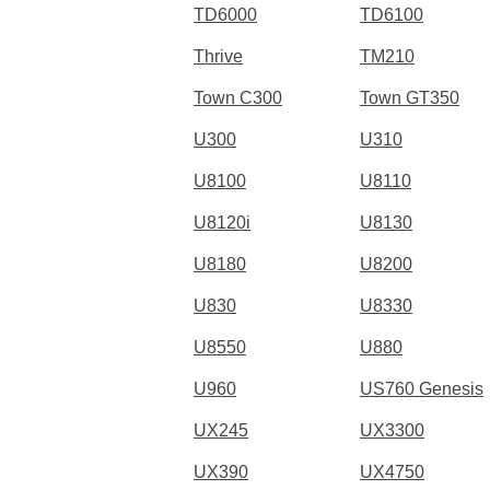
TD6000
TD6100
Thrive
TM210
Town C300
Town GT350
U300
U310
U8100
U8110
U8120i
U8130
U8180
U8200
U830
U8330
U8550
U880
U960
US760 Genesis
UX245
UX3300
UX390
UX4750