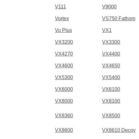
V111
V9000
Vortex
VS750 Fathom
Vu Plus
VX1
VX3200
VX3300
VX4270
VX4400
VX4600
VX4650
VX5300
VX5400
VX6000
VX6100
VX8000
VX8100
VX8360
VX8500
VX8600
VX8610 Decoy