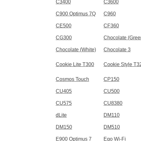
C3400
C3600
C900 Optimus 7Q
C960
CE500
CF360
CG300
Chocolate (Gree
Chocolate (White)
Chocolate 3
Cookie Lite T300
Cookie Style T3
Cosmos Touch
CP150
CU405
CU500
CU575
CU8380
dLite
DM110
DM150
DM510
E900 Optimus 7
Ego Wi-Fi