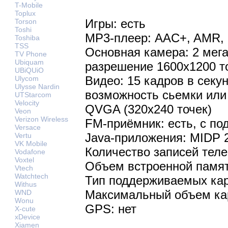
T-Mobile
Toplux
Игры: есть
Torson
Toshi
MP3-плеер: AAC+, AMR,
Toshiba
TSS
Основная камера: 2 мег
TV Phone
Ubiquam
разрешение 1600х1200 т
UBiQUiO
Видео: 15 кадров в секу
Ulycom
Ulysse Nardin
возможность сьемки или
UTStarcom
Velocity
QVGA (320х240 точек)
Veon
Verizon Wireless
FM-приёмник: есть, с п
Versace
Java-приложения: MIDP 
Vertu
VK Mobile
Количество записей теле
Vodafone
Voxtel
Объем встроенной памят
Vtech
Watchtech
Тип поддерживаемых кар
Withus
Максимальный объем кар
WND
Wonu
GPS: нет
X-cute
xDevice
Xiamen