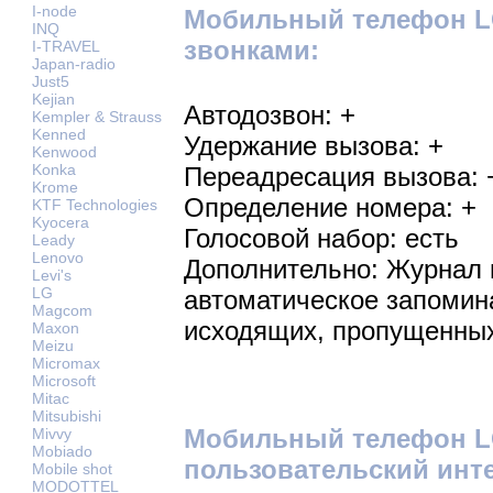
I-node
Мобильный телефон LG
INQ
звонками:
I-TRAVEL
Japan-radio
Just5
Kejian
Автодозвон: +
Kempler & Strauss
Kenned
Удержание вызова: +
Kenwood
Konka
Переадресация вызова: 
Krome
Определение номера: +
KTF Technologies
Kyocera
Голосовой набор: есть
Leady
Lenovo
Дополнительно: Журнал 
Levi's
LG
автоматическое запомин
Magcom
исходящих, пропущенны
Maxon
Meizu
Micromax
Microsoft
Mitac
Mitsubishi
Мобильный телефон L
Mivvy
Mobiado
пользовательский инт
Mobile shot
MODOTTEL