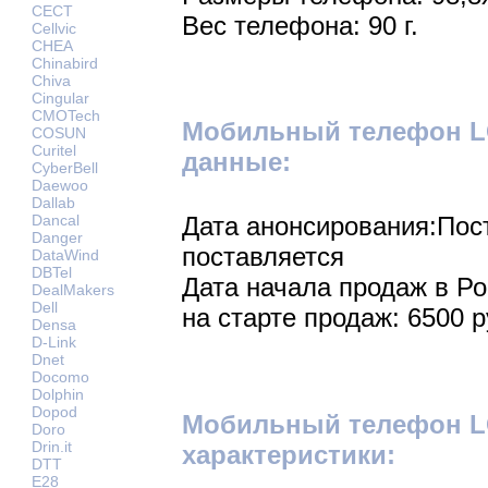
CECT
Вес телефона: 90 г.
Cellvic
CHEA
Chinabird
Chiva
Cingular
CMOTech
Мобильный телефон L
COSUN
Curitel
данные:
CyberBell
Daewoo
Dallab
Dancal
Дата анонсирования:Пос
Danger
поставляется
DataWind
DBTel
Дата начала продаж в Р
DealMakers
Dell
на старте продаж: 6500 р
Densa
D-Link
Dnet
Docomo
Dolphin
Dopod
Мобильный телефон L
Doro
Drin.it
характеристики:
DTT
E28