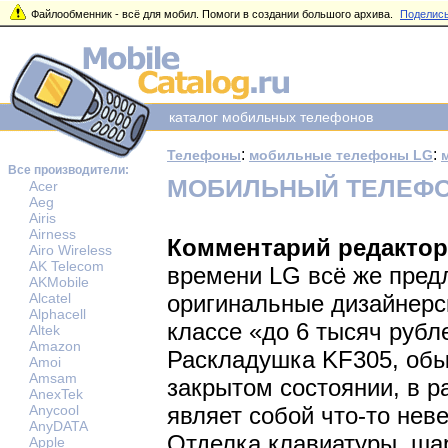
Файлообменник - всё для мобил. Помоги в создании большого архива.
Поделись
каталог мобильных телефонов
:
:
Телефоны
мобильные телефоны LG
Все производители:
МОБИЛЬНЫЙ ТЕЛЕФОН
Acer
Aeg
Airis
Airness
Комментарий редактор
Airo Wireless
AK Telecom
времени LG всё же пред
AKMobile
Alcatel
оригинальные дизайнерс
Alphacell
классе «до 6 тысяч рубл
Altek
Amazon
Раскладушка KF305, обы
Amoi
Amsam
закрытом состоянии, в 
AnexTek
Anycool
являет собой что-то нев
AnyDATA
Отделка клавиатуры, шар
Apple