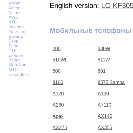
Xiaomi
English version:
LG KF305
Xircom
Xplore
XPro
XTE
Yakumo
Мобильные телефоны
YourLine
Zakang
Zapp
Zetta
200
330W
ZTE
Билайн
510WL
511W
Вобис
МегаФон
МТС
600
601
Скай Линк
8100
8575 Samba
A120
A130
A230
A7110
Apex
AX140
AX275
AX355