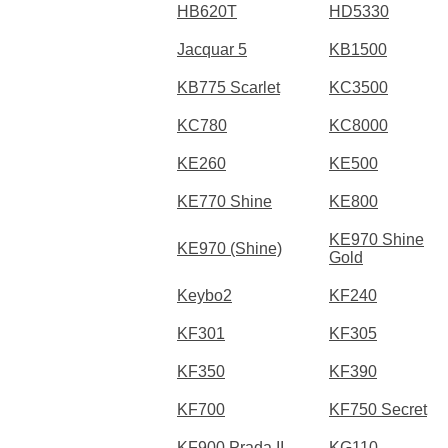
HB620T
HD5330
Jacquar 5
KB1500
KB775 Scarlet
KC3500
KC780
KC8000
KE260
KE500
KE770 Shine
KE800
KE970 Shine
KE970 (Shine)
Gold
Keybo2
KF240
KF301
KF305
KF350
KF390
KF700
KF750 Secret
KF900 Prada II
KG110