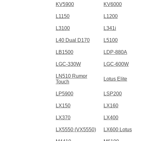
KV5900
KV6000
L1150
L1200
L3100
L341i
L40 Dual D170
L5100
LB1500
LDP-880A
LGC-330W
LGC-600W
LN510 Rumor
Lotus Elite
Touch
LP5900
LSP200
LX150
LX160
LX370
LX400
LX5550 (VX5550)
LX600 Lotus