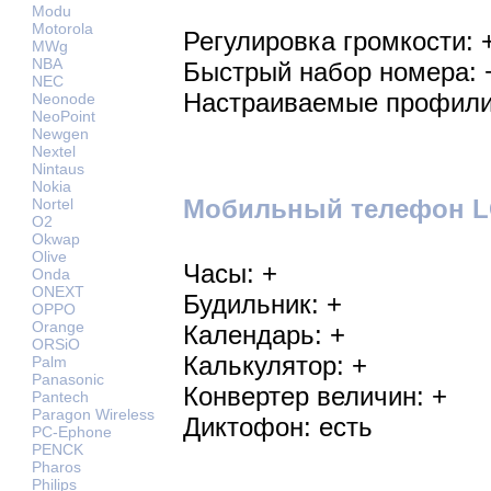
Modu
Motorola
Регулировка громкости: 
MWg
NBA
Быстрый набор номера: 
NEC
Настраиваемые профили
Neonode
NeoPoint
Newgen
Nextel
Nintaus
Nokia
Мобильный телефон LG
Nortel
O2
Okwap
Olive
Часы: +
Onda
ONEXT
Будильник: +
OPPO
Orange
Календарь: +
ORSiO
Калькулятор: +
Palm
Panasonic
Конвертер величин: +
Pantech
Paragon Wireless
Диктофон: есть
PC-Ephone
PENCK
Pharos
Philips