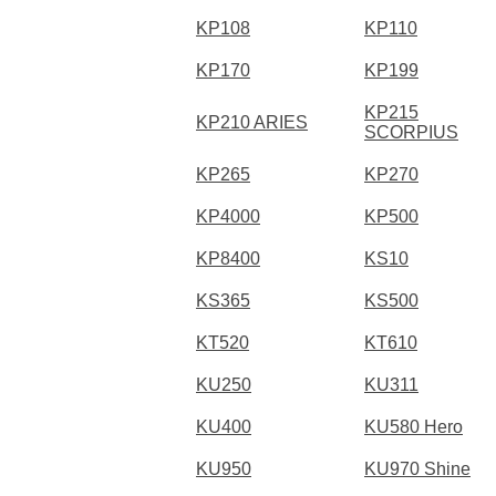
KP108
KP110
KP170
KP199
KP215
KP210 ARIES
SCORPIUS
KP265
KP270
KP4000
KP500
KP8400
KS10
KS365
KS500
KT520
KT610
KU250
KU311
KU400
KU580 Hero
KU950
KU970 Shine