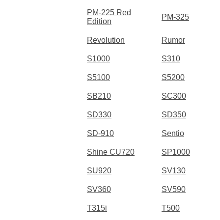
PM-225 Red
PM-325
Edition
Revolution
Rumor
S1000
S310
S5100
S5200
SB210
SC300
SD330
SD350
SD-910
Sentio
Shine CU720
SP1000
SU920
SV130
SV360
SV590
T315i
T500