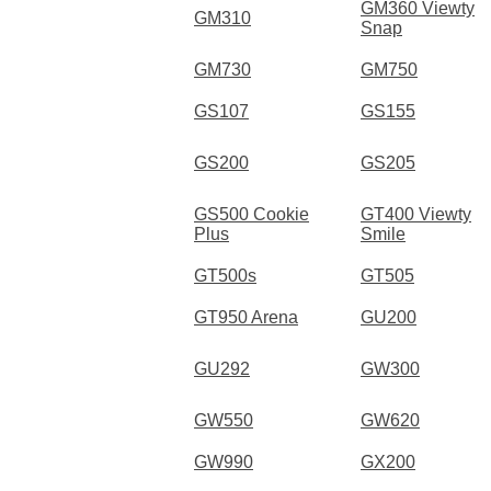
GM360 Viewty
GM310
Snap
GM730
GM750
GS107
GS155
GS200
GS205
GS500 Cookie
GT400 Viewty
Plus
Smile
GT500s
GT505
GT950 Arena
GU200
GU292
GW300
GW550
GW620
GW990
GX200