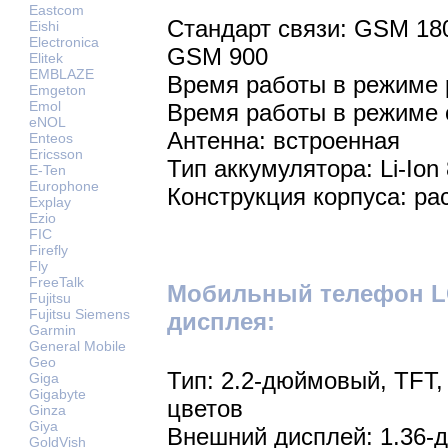
Eastcom
Стандарт связи: GSM 18
Eishi
Electronica
GSM 900
Elitek
EMBLAZE
Время работы в режиме р
Emgeton
Emol
Время работы в режиме 
eNOL
Антенна: встроенная
Enteos
Ericsson
Тип аккумулятора: Li-Ion
E-Ten
Europhone
Конструкция корпуса: р
Explay
Ezio
FIC
Firefly
Fly
FreeTalk
Мобильный телефон LG
Fujitsu
Fujitsu Siemens
дисплея:
Garmin
General Mobile
Geo
Тип: 2.2-дюймовый, TFT,
Giga
Gigabyte
цветов
Ginza
Giya
Внешний дисплей: 1.36-
GoldVish