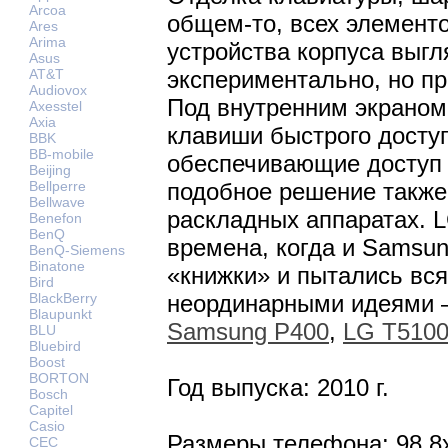
Arcoa
общем-то, всех элементо
Ares
Arima
устройства корпуса выгл
Asus
AT&T
экспериментально, но пр
Audiovox
Под внутренним экрано
Axesstel
Axia
клавиши быстрого досту
BBK
BB-mobile
обеспечивающие доступ 
Beijing
Bellperre
подобное решение также
Bellwave
раскладных аппаратах. 
Benefon
BenQ
времена, когда и Samsun
BenQ-Siemens
Binatone
«книжки» и пытались вся
Bird
BlackBerry
неординарными идеями –
Blaupunkt
Samsung P400
,
LG T510
BLU
Bluebird
Boost
BORTON
Год выпуска: 2010 г.
Bosch
Capitel
Casio
Размеры телефона: 98,8
CEC