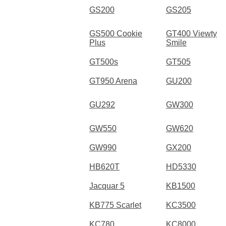
GS200
GS205
GS500 Cookie
GT400 Viewty
Plus
Smile
GT500s
GT505
GT950 Arena
GU200
GU292
GW300
GW550
GW620
GW990
GX200
HB620T
HD5330
Jacquar 5
KB1500
KB775 Scarlet
KC3500
KC780
KC8000