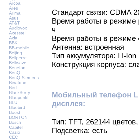
Arcoa
Ares
Стандарт связи: CDMA 2
Arima
Asus
Время работы в режиме р
AT&T
Audiovox
ч
Axesstel
Время работы в режиме 
Axia
BBK
Антенна: встроенная
BB-mobile
Beijing
Тип аккумулятора: Li-Ion
Bellperre
Bellwave
Конструкция корпуса: сл
Benefon
BenQ
BenQ-Siemens
Binatone
Bird
BlackBerry
Мобильный телефон LG
Blaupunkt
дисплея:
BLU
Bluebird
Boost
BORTON
Тип: TFT, 262144 цветов,
Bosch
Capitel
Подсветка: есть
Casio
CEC