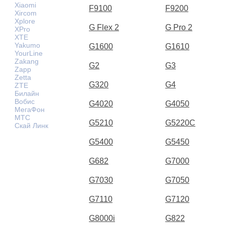
Xiaomi
F9100
F9200
Xircom
Xplore
G Flex 2
G Pro 2
XPro
XTE
Yakumo
G1600
G1610
YourLine
Zakang
G2
G3
Zapp
Zetta
G320
G4
ZTE
Билайн
Вобис
G4020
G4050
МегаФон
МТС
G5210
G5220C
Скай Линк
G5400
G5450
G682
G7000
G7030
G7050
G7110
G7120
G8000i
G822