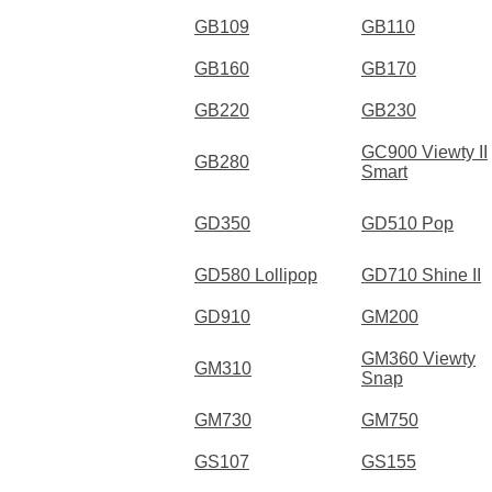
GB109
GB110
GB160
GB170
GB220
GB230
GC900 Viewty II
GB280
Smart
GD350
GD510 Pop
GD580 Lollipop
GD710 Shine II
GD910
GM200
GM360 Viewty
GM310
Snap
GM730
GM750
GS107
GS155