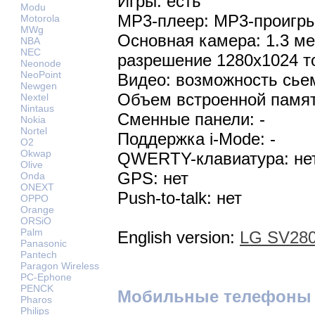
Игры: есть
Modu
MP3-плеер: MP3-проигр
Motorola
MWg
Основная камера: 1.3 м
NBA
NEC
разрешение 1280х1024 т
Neonode
NeoPoint
Видео: возможность сье
Newgen
Объем встроенной памят
Nextel
Nintaus
Сменные панели: -
Nokia
Nortel
Поддержка i-Mode: -
O2
Okwap
QWERTY-клавиатура: не
Olive
GPS: нет
Onda
ONEXT
Push-to-talk: нет
OPPO
Orange
ORSiO
Palm
English version:
LG SV280
Panasonic
Pantech
Paragon Wireless
PC-Ephone
PENCK
Мобильные телефоны
Pharos
Philips