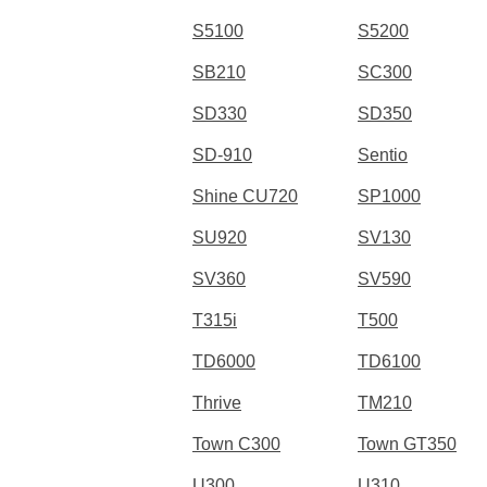
S5100
S5200
SB210
SC300
SD330
SD350
SD-910
Sentio
Shine CU720
SP1000
SU920
SV130
SV360
SV590
T315i
T500
TD6000
TD6100
Thrive
TM210
Town C300
Town GT350
U300
U310