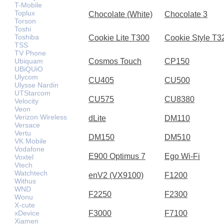
T-Mobile
Toplux
Chocolate (White)
Chocolate 3
Torson
Toshi
Toshiba
Cookie Lite T300
Cookie Style T3
TSS
TV Phone
Ubiquam
Cosmos Touch
CP150
UBiQUiO
Ulycom
CU405
CU500
Ulysse Nardin
UTStarcom
CU575
CU8380
Velocity
Veon
Verizon Wireless
dLite
DM110
Versace
Vertu
DM150
DM510
VK Mobile
Vodafone
E900 Optimus 7
Ego Wi-Fi
Voxtel
Vtech
Watchtech
enV2 (VX9100)
F1200
Withus
WND
F2250
F2300
Wonu
X-cute
xDevice
F3000
F7100
Xiamen