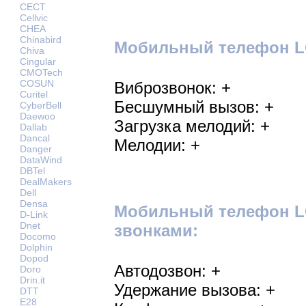
CECT
Cellvic
CHEA
Chinabird
Мобильный телефон LG
Chiva
Cingular
CMOTech
COSUN
Виброзвонок: +
Curitel
Бесшумный вызов: +
CyberBell
Daewoo
Загрузка мелодий: +
Dallab
Dancal
Мелодии: +
Danger
DataWind
DBTel
DealMakers
Dell
Densa
Мобильный телефон LG
D-Link
Dnet
звонками:
Docomo
Dolphin
Dopod
Автодозвон: +
Doro
Drin.it
Удержание вызова: +
DTT
E28