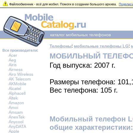
Файлообменник - всё для мобил. Помоги в создании большого архива.
Поделись
каталог мобильных телефонов
:
:
Телефоны
мобильные телефоны LG
Все производители:
МОБИЛЬНЫЙ ТЕЛЕФОН
Acer
Aeg
Год выпуска: 2007 г.
Airis
Airness
Airo Wireless
AK Telecom
Размеры телефона: 101,
AKMobile
Alcatel
Вес телефона: 105 г.
Alphacell
Altek
Amazon
Amoi
Amsam
AnexTek
Мобильный телефон L
Anycool
общие характеристики:
AnyDATA
Apple