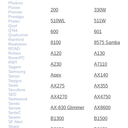
Phoenix
Possio
200
330W
Premier
Prestigio
510WL
511W
Pretec
Qool
QTek
600
601
Qualcomm
Rainford
8100
8575 Samba
Realvision
ROAD
Rolsen
A120
A130
RoverPC
RWT
A230
A7110
Sagem
Samsung
Apex
AX140
Sanyo
Saygus
Seals
AX275
AX355
Secufone
SED
AX4270
AX4750
Seekwood
Sendo
AX-830 Glimmer
AX8600
Sensei
SerteC
Sewon
B1300
B1500
SF Alert
Sharp