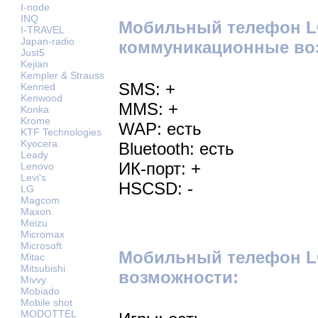
I-node
INQ
Мобильный телефон L
I-TRAVEL
Japan-radio
коммуникационные во
Just5
Kejian
Kempler & Strauss
SMS: +
Kenned
Kenwood
MMS: +
Konka
Krome
WAP: есть
KTF Technologies
Kyocera
Bluetooth: есть
Leady
ИК-порт: +
Lenovo
Levi's
HSCSD: -
LG
Magcom
Maxon
Meizu
Micromax
Microsoft
Мобильный телефон L
Mitac
Mitsubishi
возможности:
Mivvy
Mobiado
Mobile shot
MODOTTEL