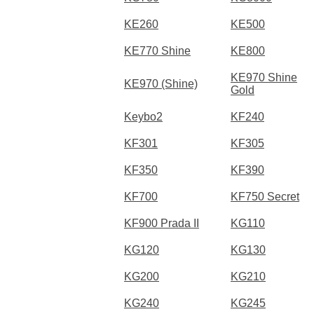
KE260
KE500
KE770 Shine
KE800
KE970 Shine
KE970 (Shine)
Gold
Keybo2
KF240
KF301
KF305
KF350
KF390
KF700
KF750 Secret
KF900 Prada II
KG110
KG120
KG130
KG200
KG210
KG240
KG245