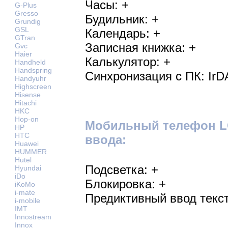
Часы: +
G-Plus
Gresso
Будильник: +
Grundig
GSL
Календарь: +
GTran
Записная книжка: +
Gvc
Haier
Калькулятор: +
Handheld
Handspring
Синхронизация с ПК: IrD
Handyuhr
Highscreen
Hisense
Hitachi
HKC
Hop-on
Мобильный телефон LG
HP
HTC
ввода:
Huawei
HUMMER
Hutel
Подсветка: +
Hyundai
iDo
Блокировка: +
iKoMo
i-mate
Предиктивный ввод текст
i-mobile
IMT
Innostream
Innox