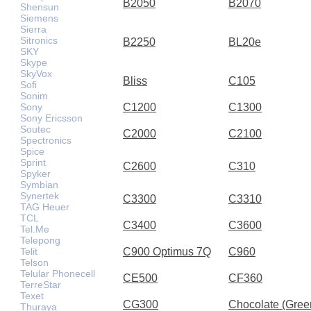
B2050
B2070
Shensun
Siemens
Sierra
Sitronics
B2250
BL20e
SKY
Skype
SkyVox
Bliss
C105
Sofi
Sonim
Sony
C1200
C1300
Sony Ericsson
Soutec
C2000
C2100
Spectronics
Spice
Sprint
C2600
C310
Spyker
Symbian
Synertek
C3300
C3310
TAG Heuer
TCL
C3400
C3600
Tel.Me
Telepong
Telit
C900 Optimus 7Q
C960
Telson
Telular Phonecell
CE500
CF360
TerreStar
Texet
CG300
Chocolate (Gree
Thuraya