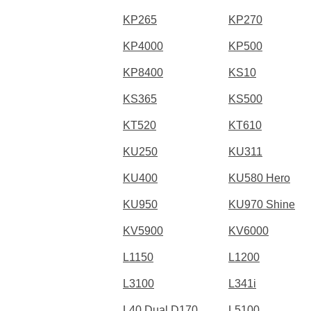
KP265
KP270
KP4000
KP500
KP8400
KS10
KS365
KS500
KT520
KT610
KU250
KU311
KU400
KU580 Hero
KU950
KU970 Shine
KV5900
KV6000
L1150
L1200
L3100
L341i
L40 Dual D170
L5100