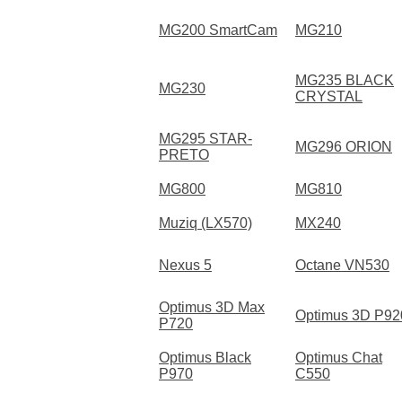
MG200 SmartCam
MG210
MG235 BLACK
MG230
CRYSTAL
MG295 STAR-
MG296 ORION
PRETO
MG800
MG810
Muziq (LX570)
MX240
Nexus 5
Octane VN530
Optimus 3D Max
Optimus 3D P92
P720
Optimus Black
Optimus Chat
P970
C550