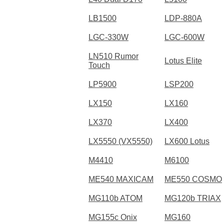
LB1500
LDP-880A
LGC-330W
LGC-600W
LN510 Rumor
Lotus Elite
Touch
LP5900
LSP200
LX150
LX160
LX370
LX400
LX5550 (VX5550)
LX600 Lotus
M4410
M6100
ME540 MAXICAM
ME550 COSMO
MG110b ATOM
MG120b TRIAX
MG155c Onix
MG160