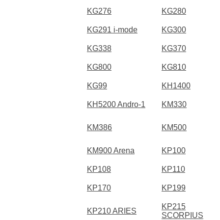
KG276
KG280
KG291 i-mode
KG300
KG338
KG370
KG800
KG810
KG99
KH1400
KH5200 Andro-1
KM330
KM386
KM500
KM900 Arena
KP100
KP108
KP110
KP170
KP199
KP215
KP210 ARIES
SCORPIUS