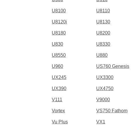
U8100
U8110
U8120i
U8130
U8180
U8200
U830
U8330
U8550
U880
U960
US760 Genesis
UX245
UX3300
UX390
UX4750
V111
V9000
Vortex
VS750 Fathom
Vu Plus
VX1