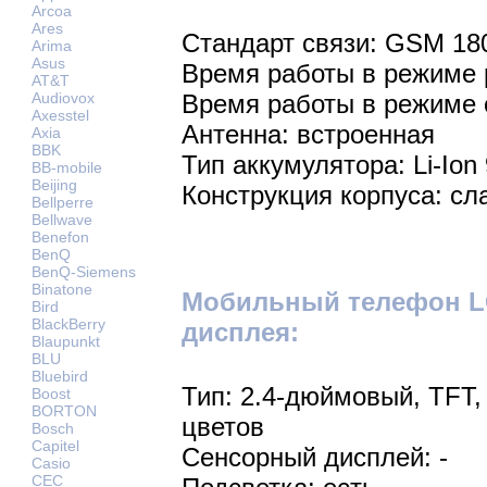
Arcoa
Ares
Стандарт связи: GSM 18
Arima
Asus
Время работы в режиме р
AT&T
Audiovox
Время работы в режиме 
Axesstel
Антенна: встроенная
Axia
BBK
Тип аккумулятора: Li-Ion
BB-mobile
Beijing
Конструкция корпуса: сл
Bellperre
Bellwave
Benefon
BenQ
BenQ-Siemens
Binatone
Мобильный телефон LG
Bird
BlackBerry
дисплея:
Blaupunkt
BLU
Bluebird
Тип: 2.4-дюймовый, TFT,
Boost
BORTON
цветов
Bosch
Capitel
Сенсорный дисплей: -
Casio
CEC