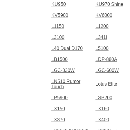
KU950
KU970 Shine
KV5900
KV6000
L1150
L1200
L3100
L341i
L40 Dual D170
L5100
LB1500
LDP-880A
LGC-330W
LGC-600W
LN510 Rumor
Lotus Elite
Touch
LP5900
LSP200
LX150
LX160
LX370
LX400