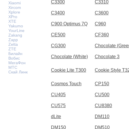
C3300
C3310
Xiaomi
Xircom
Xplore
C3400
C3600
XPro
XTE
C900 Optimus 7Q
C960
Yakumo
YourLine
CE500
CF360
Zakang
Zapp
Zetta
CG300
Chocolate (Gree
ZTE
Билайн
Chocolate (White)
Chocolate 3
Вобис
МегаФон
МТС
Cookie Lite T300
Cookie Style T3
Скай Линк
Cosmos Touch
CP150
CU405
CU500
CU575
CU8380
dLite
DM110
DM150
DM510