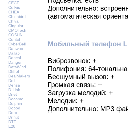
Подсветка: есть
CECT
Дополнительно: встроен
Cellvic
CHEA
(автоматическая ориента
Chinabird
Chiva
Cingular
CMOTech
COSUN
Curitel
Мобильный телефон LG
CyberBell
Daewoo
Dallab
Dancal
Виброзвонок: +
Danger
DataWind
Полифония: 64-тональна
DBTel
Бесшумный вызов: +
DealMakers
Dell
Громкая связь: +
Densa
D-Link
Загрузка мелодий: +
Dnet
Docomo
Мелодии: +
Dolphin
Дополнительно: MP3 фай
Dopod
Doro
Drin.it
DTT
E28