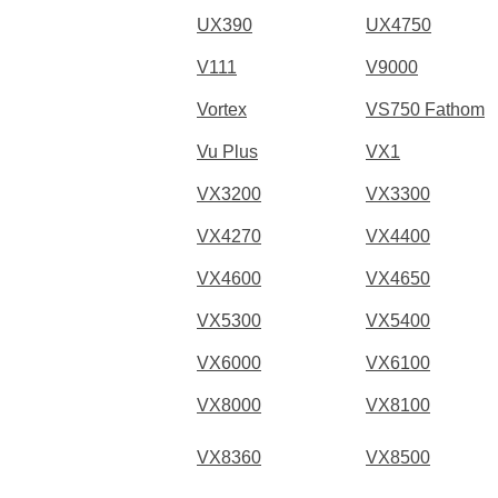
UX390
UX4750
V111
V9000
Vortex
VS750 Fathom
Vu Plus
VX1
VX3200
VX3300
VX4270
VX4400
VX4600
VX4650
VX5300
VX5400
VX6000
VX6100
VX8000
VX8100
VX8360
VX8500