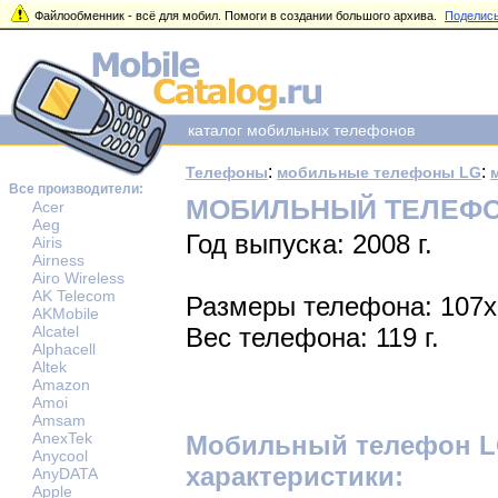
Файлообменник - всё для мобил. Помоги в создании большого архива.
Поделись
каталог мобильных телефонов
:
:
Телефоны
мобильные телефоны LG
Все производители:
МОБИЛЬНЫЙ ТЕЛЕФО
Acer
Aeg
Год выпуска: 2008 г.
Airis
Airness
Airo Wireless
AK Telecom
Размеры телефона: 107x
AKMobile
Alcatel
Вес телефона: 119 г.
Alphacell
Altek
Amazon
Amoi
Amsam
AnexTek
Мобильный телефон L
Anycool
характеристики:
AnyDATA
Apple