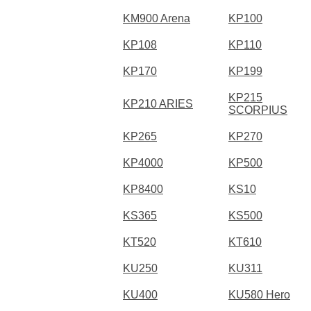
KM900 Arena
KP100
KP108
KP110
KP170
KP199
KP215
KP210 ARIES
SCORPIUS
KP265
KP270
KP4000
KP500
KP8400
KS10
KS365
KS500
KT520
KT610
KU250
KU311
KU400
KU580 Hero