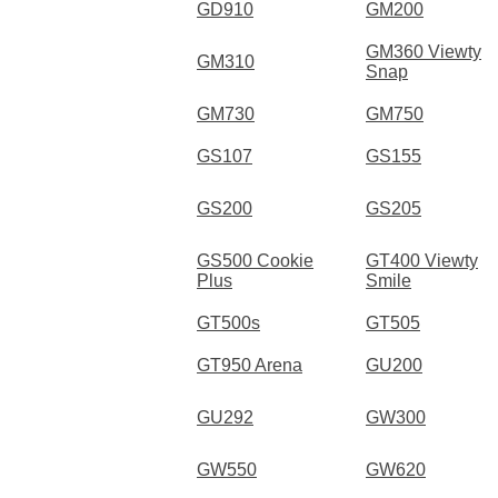
GD910
GM200
GM360 Viewty
GM310
Snap
GM730
GM750
GS107
GS155
GS200
GS205
GS500 Cookie
GT400 Viewty
Plus
Smile
GT500s
GT505
GT950 Arena
GU200
GU292
GW300
GW550
GW620