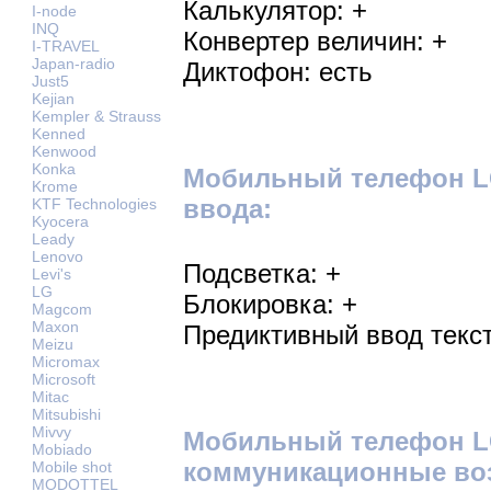
Калькулятор: +
I-node
INQ
Конвертер величин: +
I-TRAVEL
Japan-radio
Диктофон: есть
Just5
Kejian
Kempler & Strauss
Kenned
Kenwood
Konka
Мобильный телефон LG
Krome
ввода:
KTF Technologies
Kyocera
Leady
Lenovo
Подсветка: +
Levi's
LG
Блокировка: +
Magcom
Maxon
Предиктивный ввод текст
Meizu
Micromax
Microsoft
Mitac
Mitsubishi
Mivvy
Мобильный телефон L
Mobiado
коммуникационные во
Mobile shot
MODOTTEL