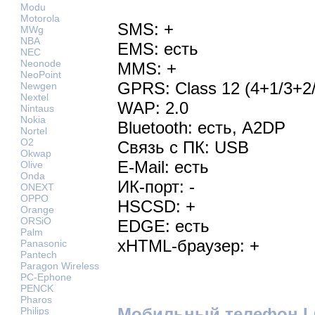
Modu
Motorola
SMS: +
MWg
NBA
EMS: есть
NEC
Neonode
MMS: +
NeoPoint
GPRS: Class 12 (4+1/3+2/
Newgen
Nextel
WAP: 2.0
Nintaus
Nokia
Bluetooth: есть, A2DP
Nortel
O2
Связь с ПК: USB
Okwap
E-Mail: есть
Olive
Onda
ИК-порт: -
ONEXT
OPPO
HSCSD: +
Orange
ORSiO
EDGE: есть
Palm
xHTML-браузер: +
Panasonic
Pantech
Paragon Wireless
PC-Ephone
PENCK
Pharos
Мобильный телефон L
Philips