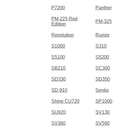
P7200
Panther
PM-225 Red
PM-325
Edition
Revolution
Rumor
S1000
S310
S5100
S5200
SB210
SC300
SD330
SD350
SD-910
Sentio
Shine CU720
SP1000
SU920
SV130
SV360
SV590