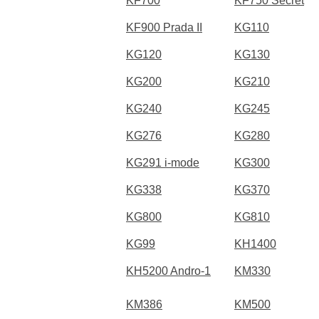
KF700
KF750 Secret
KF900 Prada II
KG110
KG120
KG130
KG200
KG210
KG240
KG245
KG276
KG280
KG291 i-mode
KG300
KG338
KG370
KG800
KG810
KG99
KH1400
KH5200 Andro-1
KM330
KM386
KM500