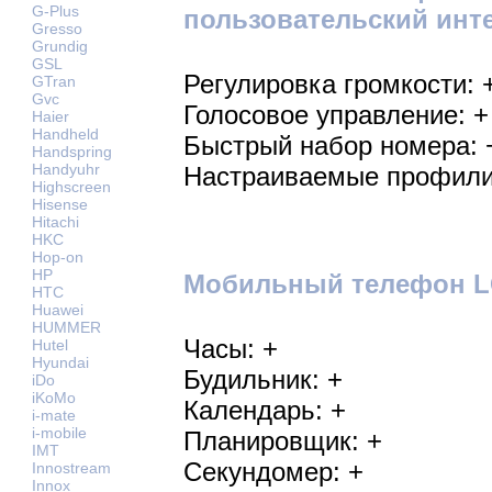
G-Plus
пользовательский инт
Gresso
Grundig
GSL
Регулировка громкости: 
GTran
Gvc
Голосовое управление: +
Haier
Handheld
Быстрый набор номера: 
Handspring
Handyuhr
Настраиваемые профили
Highscreen
Hisense
Hitachi
HKC
Hop-on
HP
Мобильный телефон LG
HTC
Huawei
HUMMER
Часы: +
Hutel
Hyundai
Будильник: +
iDo
iKoMo
Календарь: +
i-mate
i-mobile
Планировщик: +
IMT
Секундомер: +
Innostream
Innox