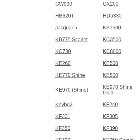
GW990
GX200
HB620T
HD5330
Jacquar 5
KB1500
KB775 Scarlet
KC3500
KC780
KC8000
KE260
KE500
KE770 Shine
KE800
KE970 Shine
KE970 (Shine)
Gold
Keybo2
KF240
KF301
KF305
KF350
KF390