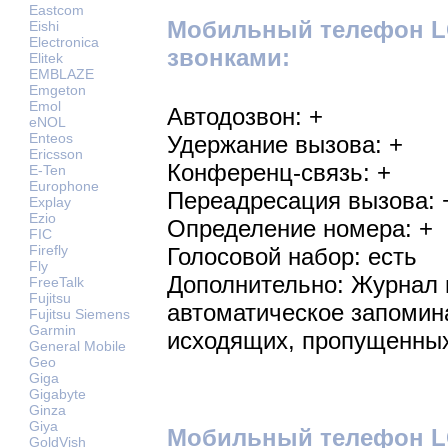
Eastcom
Мобильный телефон L
Eishi
Electronica
звонками:
Elitek
EMBLAZE
Emgeton
Emol
Автодозвон: +
eNOL
Enteos
Удержание вызова: +
Ericsson
Конференц-связь: +
E-Ten
Europhone
Переадресация вызова: 
Explay
Ezio
Определение номера: +
FIC
Firefly
Голосовой набор: есть
Fly
Дополнительно: Журнал 
FreeTalk
Fujitsu
автоматическое запомин
Fujitsu Siemens
Garmin
исходящих, пропущенны
General Mobile
Geo
Giga
Gigabyte
Ginza
Giya
Мобильный телефон L
GoldVish