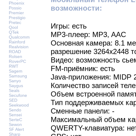
Phoenix
возможности:
Possio
Premier
Prestigio
Pretec
Игры: есть
Qool
QTek
MP3-плеер: MP3, AAC
Qualcomm
Основная камера: 8.1 м
Rainford
Realvision
разрешение 3264x2448 т
ROAD
Rolsen
Видео: возможность сье
RoverPC
RWT
FM-приёмник: есть
Sagem
Java-приложения: MIDP 
Samsung
Sanyo
Количество записей теле
Saygus
Seals
Объем встроенной памят
Secufone
SED
Тип поддерживаемых кар
Seekwood
Сменные панели: -
Sendo
Sensei
Максимальный объем кар
SerteC
Sewon
QWERTY-клавиатура: не
SF Alert
Sharp