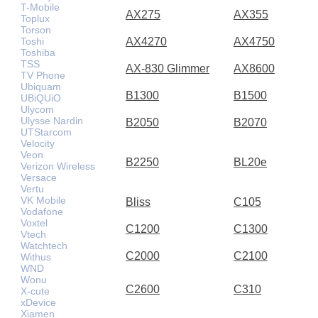
T-Mobile
AX275
AX355
Toplux
Torson
Toshi
AX4270
AX4750
Toshiba
TSS
AX-830 Glimmer
AX8600
TV Phone
Ubiquam
B1300
B1500
UBiQUiO
Ulycom
Ulysse Nardin
B2050
B2070
UTStarcom
Velocity
Veon
B2250
BL20e
Verizon Wireless
Versace
Vertu
VK Mobile
Bliss
C105
Vodafone
Voxtel
C1200
C1300
Vtech
Watchtech
C2000
C2100
Withus
WND
Wonu
C2600
C310
X-cute
xDevice
Xiamen