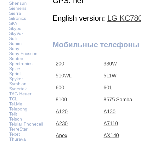
GPS: нет
Shensun
Siemens
Sierra
English version:
LG KC780
Sitronics
SKY
Skype
SkyVox
Sofi
Мобильные телефоны
Sonim
Sony
Sony Ericsson
Soutec
Spectronics
200
330W
Spice
Sprint
510WL
511W
Spyker
Symbian
600
601
Synertek
TAG Heuer
TCL
8100
8575 Samba
Tel.Me
Telepong
A120
A130
Telit
Telson
A230
A7110
Telular Phonecell
TerreStar
Texet
Apex
AX140
Thuraya