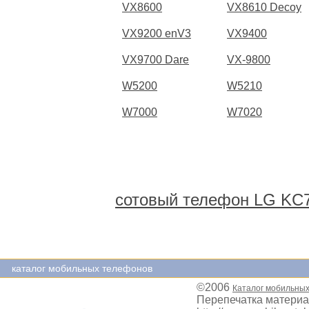
VX8600
VX8610 Decoy
VX9200 enV3
VX9400
VX9700 Dare
VX-9800
W5200
W5210
W7000
W7020
сотовый телефон LG KC
каталог мобильных телефонов
©2006
Каталог мобильны
Перепечатка материа