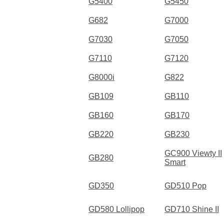
G5400
G5450
G682
G7000
G7030
G7050
G7110
G7120
G8000i
G822
GB109
GB110
GB160
GB170
GB220
GB230
GC900 Viewty II
GB280
Smart
GD350
GD510 Pop
GD580 Lollipop
GD710 Shine II