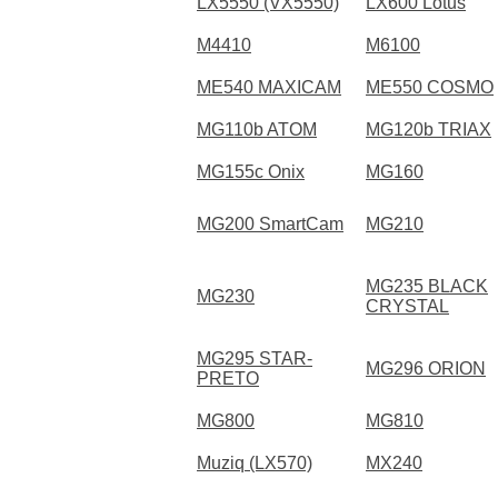
LX5550 (VX5550)
LX600 Lotus
M4410
M6100
ME540 MAXICAM
ME550 COSMO
MG110b ATOM
MG120b TRIAX
MG155c Onix
MG160
MG200 SmartCam
MG210
MG235 BLACK
MG230
CRYSTAL
MG295 STAR-
MG296 ORION
PRETO
MG800
MG810
Muziq (LX570)
MX240