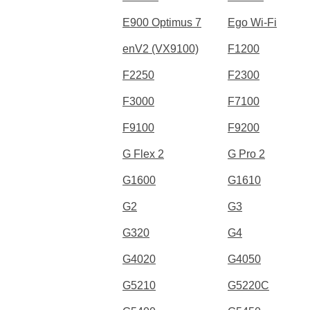
E900 Optimus 7
Ego Wi-Fi
enV2 (VX9100)
F1200
F2250
F2300
F3000
F7100
F9100
F9200
G Flex 2
G Pro 2
G1600
G1610
G2
G3
G320
G4
G4020
G4050
G5210
G5220C