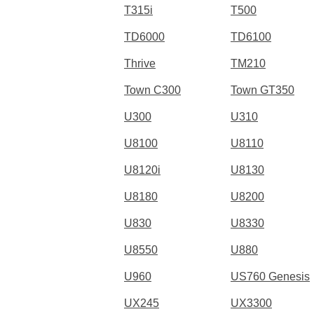
T315i
T500
TD6000
TD6100
Thrive
TM210
Town C300
Town GT350
U300
U310
U8100
U8110
U8120i
U8130
U8180
U8200
U830
U8330
U8550
U880
U960
US760 Genesis
UX245
UX3300