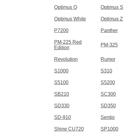
Optimus Q
Optimus S
Optimus White
Optimus Z
P7200
Panther
PM-225 Red
PM-325
Edition
Revolution
Rumor
S1000
S310
S5100
S5200
SB210
SC300
SD330
SD350
SD-910
Sentio
Shine CU720
SP1000