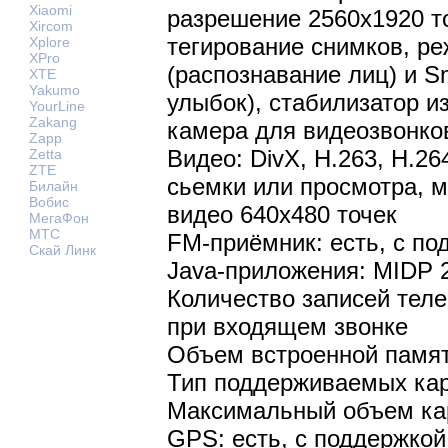
Xiaomi
разрешение 2560x1920 то
Xircom
тегирование снимков, ре
Xplore
XPro
(распознавание лиц) и Sm
XTE
Yakumo
улыбок), стабилизатор 
YourLine
Zakang
камера для видеозвонко
Zapp
Видео: DivX, H.263, H.26
Zetta
ZTE
сьемки или просмотра, 
Билайн
Вобис
видео 640х480 точек
МегаФон
МТС
FM-приёмник: есть, с п
Скай Линк
Java-приложения: MIDP 
Количество записей теле
при входящем звонке
Объем встроенной памят
Тип поддерживаемых кар
Максимальный объем кар
GPS: есть, с поддержко