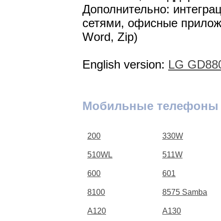
Дополнительно: интегра
сетями, офисные приложе
Word, Zip)
English version:
LG GD880
Мобильные телефоны
200
330W
510WL
511W
600
601
8100
8575 Samba
A120
A130