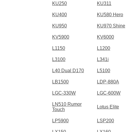
KU250
KU311
KU400
KU580 Hero
KU950
KU970 Shine
KV5900
KV6000
L1150
L1200
L3100
L341i
L40 Dual D170
L5100
LB1500
LDP-880A
LGC-330W
LGC-600W
LN510 Rumor
Lotus Elite
Touch
LP5900
LSP200
LX150
LX160