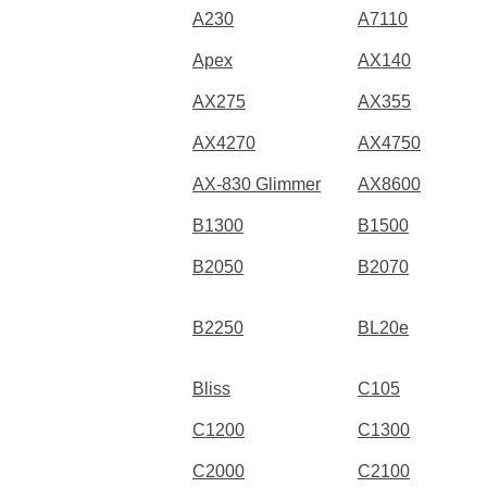
A230
A7110
Apex
AX140
AX275
AX355
AX4270
AX4750
AX-830 Glimmer
AX8600
B1300
B1500
B2050
B2070
B2250
BL20e
Bliss
C105
C1200
C1300
C2000
C2100