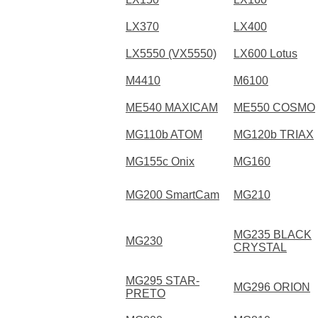
LX370
LX400
LX5550 (VX5550)
LX600 Lotus
M4410
M6100
ME540 MAXICAM
ME550 COSMO
MG110b ATOM
MG120b TRIAX
MG155c Onix
MG160
MG200 SmartCam
MG210
MG235 BLACK
MG230
CRYSTAL
MG295 STAR-
MG296 ORION
PRETO