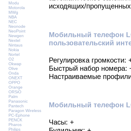
Modu
исходящих/пропущенных
Motorola
MWg
NBA
NEC
Neonode
NeoPoint
Мобильный телефон LG
Newgen
Nextel
пользовательский инт
Nintaus
Nokia
Nortel
Регулировка громкости: 
O2
Okwap
Быстрый набор номера: 
Olive
Onda
Настраиваемые профили
ONEXT
OPPO
Orange
ORSiO
Palm
Panasonic
Мобильный телефон LG
Pantech
Paragon Wireless
PC-Ephone
PENCK
Часы: +
Pharos
Будильник: +
Philips