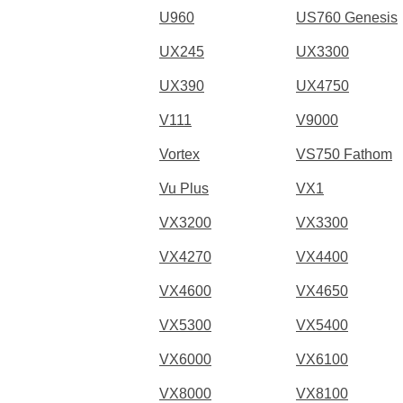
U960
US760 Genesis
UX245
UX3300
UX390
UX4750
V111
V9000
Vortex
VS750 Fathom
Vu Plus
VX1
VX3200
VX3300
VX4270
VX4400
VX4600
VX4650
VX5300
VX5400
VX6000
VX6100
VX8000
VX8100