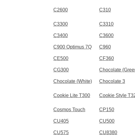
C2600
C310
C3300
C3310
C3400
C3600
C900 Optimus 7Q
C960
CE500
CF360
CG300
Chocolate (Gree
Chocolate (White)
Chocolate 3
Cookie Lite T300
Cookie Style T3
Cosmos Touch
CP150
CU405
CU500
CU575
CU8380