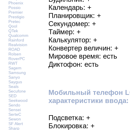
Phoenix
Календарь: +
Possio
Premier
Планировщик: +
Prestigio
Pretec
Секундомер: +
Qool
Таймер: +
QTek
Qualcomm
Калькулятор: +
Rainford
Realvision
Конвертер величин: +
ROAD
Rolsen
Мировое время: есть
RoverPC
Диктофон: есть
RWT
Sagem
Samsung
Sanyo
Saygus
Seals
Мобильный телефон LG
Secufone
SED
характеристики ввода:
Seekwood
Sendo
Sensei
SerteC
Подсветка: +
Sewon
SF Alert
Блокировка: +
Sharp