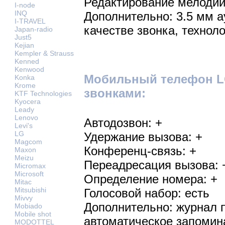
Редактирование мелодий
I-node
INQ
Дополнительно: 3.5 мм 
I-TRAVEL
качестве звонка, техноло
Japan-radio
Just5
Kejian
Kempler & Strauss
Kenned
Kenwood
Мобильный телефон LG
Konka
Krome
звонками:
KTF Technologies
Kyocera
Leady
Lenovo
Автодозвон: +
Levi's
LG
Удержание вызова: +
Magcom
Конференц-связь: +
Maxon
Meizu
Переадресация вызова: 
Micromax
Microsoft
Определение номера: +
Mitac
Mitsubishi
Голосовой набор: есть
Mivvy
Дополнительно: журнал 
Mobiado
Mobile shot
автоматическое запомин
MODOTTEL