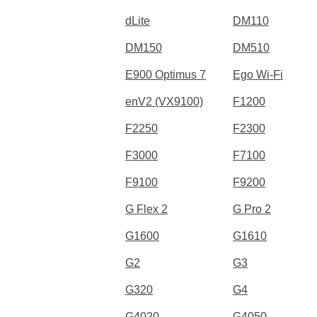
dLite
DM110
DM150
DM510
E900 Optimus 7
Ego Wi-Fi
enV2 (VX9100)
F1200
F2250
F2300
F3000
F7100
F9100
F9200
G Flex 2
G Pro 2
G1600
G1610
G2
G3
G320
G4
G4020
G4050