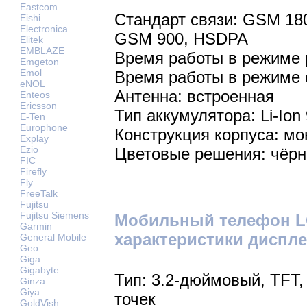
Eastcom
Стандарт связи: GSM 18
Eishi
Electronica
GSM 900, HSDPA
Elitek
EMBLAZE
Время работы в режиме р
Emgeton
Emol
Время работы в режиме 
eNOL
Антенна: встроенная
Enteos
Ericsson
Тип аккумулятора: Li-Ion
E-Ten
Europhone
Конструкция корпуса: мо
Explay
Ezio
Цветовые решения: чёр
FIC
Firefly
Fly
FreeTalk
Fujitsu
Fujitsu Siemens
Мобильный телефон LG
Garmin
характеристики диспле
General Mobile
Geo
Giga
Gigabyte
Тип: 3.2-дюймовый, TFT,
Ginza
Giya
точек
GoldVish