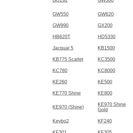
GU292
GW300
GW550
GW620
GW990
GX200
HB620T
HD5330
Jacquar 5
KB1500
KB775 Scarlet
KC3500
KC780
KC8000
KE260
KE500
KE770 Shine
KE800
KE970 Shine
KE970 (Shine)
Gold
Keybo2
KF240
KF301
KF305