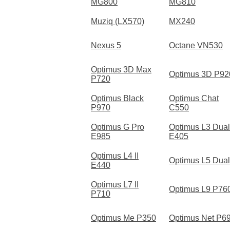
MG800
MG810
Muziq (LX570)
MX240
Nexus 5
Octane VN530
Optimus 3D Max
Optimus 3D P92
P720
Optimus Black
Optimus Chat
P970
C550
Optimus G Pro
Optimus L3 Dual
E985
E405
Optimus L4 II
Optimus L5 Dual
E440
Optimus L7 II
Optimus L9 P76
P710
Optimus Me P350
Optimus Net P6