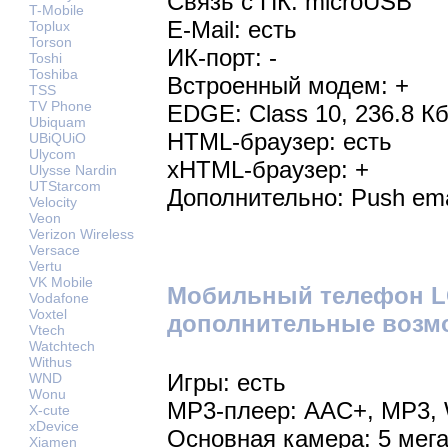
Связь с ПК: microUSB
T-Mobile
E-Mail: есть
Toplux
Torson
ИК-порт: -
Toshi
Toshiba
Встроенный модем: +
TSS
TV Phone
EDGE: Class 10, 236.8 Кб
Ubiquam
HTML-браузер: есть
UBiQUiO
Ulycom
xHTML-браузер: +
Ulysse Nardin
UTStarcom
Дополнительно: Push ema
Velocity
Veon
Verizon Wireless
Versace
Vertu
VK Mobile
Мобильный телефон LG
Vodafone
Voxtel
дополнительные возм
Vtech
Watchtech
Withus
Игры: есть
WND
Wonu
MP3-плеер: AAC+, MP3,
X-cute
xDevice
Основная камера: 5 мег
Xiamen