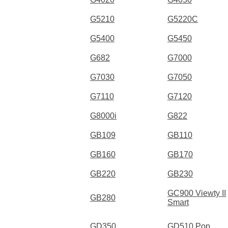
G5210
G5220C
G5400
G5450
G682
G7000
G7030
G7050
G7110
G7120
G8000i
G822
GB109
GB110
GB160
GB170
GB220
GB230
GC900 Viewty II
GB280
Smart
GD350
GD510 Pop