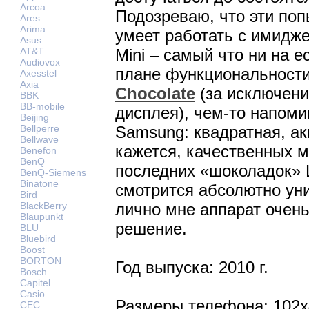
Arcoa
Подозреваю, что эти поп
Ares
Arima
умеет работать с имидж
Asus
AT&T
Mini – самый что ни на е
Audiovox
плане функциональност
Axesstel
Axia
Chocolate
(за исключени
BBK
BB-mobile
дисплея), чем-то напом
Beijing
Bellperre
Samsung: квадратная, ак
Bellwave
кажется, качественных м
Benefon
BenQ
последних «шоколадок» 
BenQ-Siemens
Binatone
смотрится абсолютно ун
Bird
BlackBerry
лично мне аппарат очень
Blaupunkt
решение.
BLU
Bluebird
Boost
BORTON
Год выпуска: 2010 г.
Bosch
Capitel
Casio
Размеры телефона: 102x
CEC