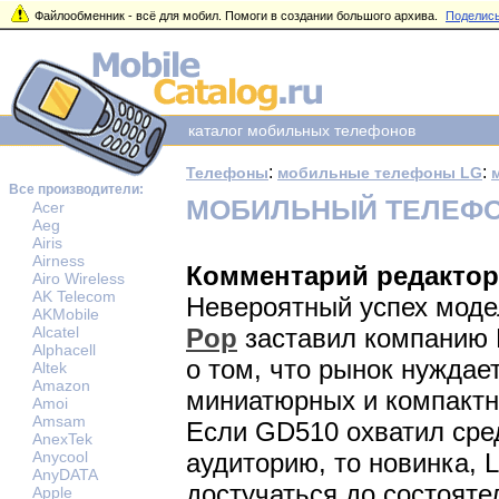
Файлообменник - всё для мобил. Помоги в создании большого архива.
Поделись
каталог мобильных телефонов
:
:
Телефоны
мобильные телефоны LG
Все производители:
МОБИЛЬНЫЙ ТЕЛЕФОН
Acer
Aeg
Airis
Airness
Комментарий редактор
Airo Wireless
AK Telecom
Невероятный успех мод
AKMobile
Alcatel
Pop
заставил компанию 
Alphacell
о том, что рынок нуждае
Altek
Amazon
миниатюрных и компактн
Amoi
Amsam
Если GD510 охватил ср
AnexTek
Anycool
аудиторию, то новинка, 
AnyDATA
достучаться до состояте
Apple