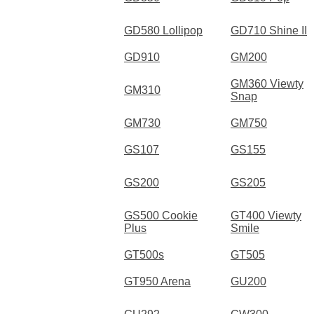
GD580 Lollipop
GD710 Shine II
GD910
GM200
GM360 Viewty
GM310
Snap
GM730
GM750
GS107
GS155
GS200
GS205
GS500 Cookie
GT400 Viewty
Plus
Smile
GT500s
GT505
GT950 Arena
GU200