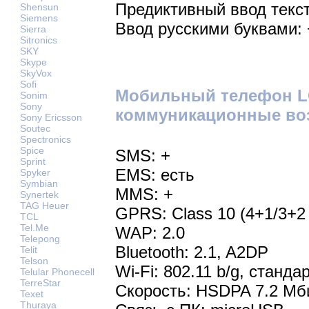
Предиктивный ввод текст
Shensun
Siemens
Ввод русскими буквами: 
Sierra
Sitronics
SKY
Skype
SkyVox
Sofi
Мобильный телефон LG
Sonim
Sony
коммуникационные во
Sony Ericsson
Soutec
Spectronics
Spice
SMS: +
Sprint
EMS: есть
Spyker
Symbian
MMS: +
Synertek
TAG Heuer
GPRS: Class 10 (4+1/3+2 
TCL
Tel.Me
WAP: 2.0
Telepong
Bluetooth: 2.1, A2DP
Telit
Telson
Wi-Fi: 802.11 b/g, станд
Telular Phonecell
TerreStar
Скорость: HSDPA 7.2 Мб
Texet
Thuraya