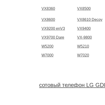
VX8360
VX8500
VX8600
VX8610 Decoy
VX9200 enV3
VX9400
VX9700 Dare
VX-9800
W5200
W5210
W7000
W7020
сотовый телефон LG GD8