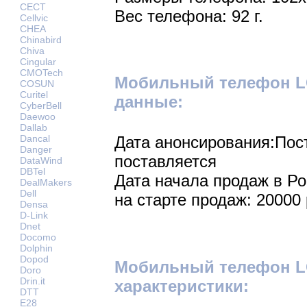
CECT
Вес телефона: 92 г.
Cellvic
CHEA
Chinabird
Chiva
Cingular
CMOTech
Мобильный телефон L
COSUN
Curitel
данные:
CyberBell
Daewoo
Dallab
Dancal
Дата анонсирования:Пос
Danger
поставляется
DataWind
DBTel
Дата начала продаж в Р
DealMakers
Dell
на старте продаж: 20000 
Densa
D-Link
Dnet
Docomo
Dolphin
Dopod
Мобильный телефон LG
Doro
Drin.it
характеристики:
DTT
E28