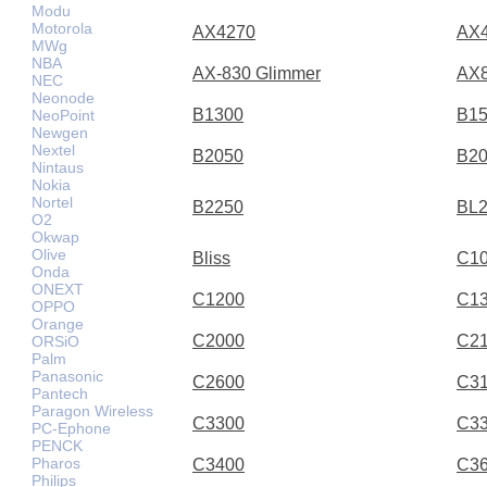
Modu
Motorola
AX4270
AX
MWg
NBA
AX-830 Glimmer
AX
NEC
Neonode
B1300
B1
NeoPoint
Newgen
Nextel
B2050
B2
Nintaus
Nokia
Nortel
B2250
BL
O2
Okwap
Olive
Bliss
C1
Onda
ONEXT
C1200
C1
OPPO
Orange
C2000
C2
ORSiO
Palm
Panasonic
C2600
C3
Pantech
Paragon Wireless
C3300
C3
PC-Ephone
PENCK
Pharos
C3400
C3
Philips