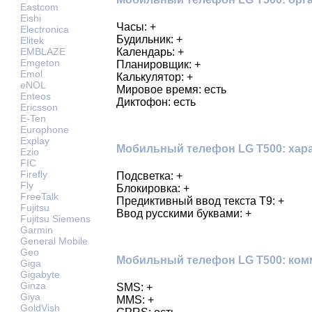
Eastcom
Eishi
Часы: +
Electronica
Будильник: +
Elitek
Календарь: +
EMBLAZE
Emgeton
Планировщик: +
Emol
Калькулятор: +
eNOL
Мировое время: есть
Enteos
Диктофон: есть
Ericsson
E-Ten
Europhone
Explay
Мобильный телефон LG T500: хара
Ezio
FIC
Firefly
Подсветка: +
Fly
Блокировка: +
FreeTalk
Предиктивный ввод текста Т9: +
Fujitsu
Ввод русскими буквами: +
Fujitsu Siemens
Garmin
General Mobile
Geo
Мобильный телефон LG T500: ко
Giga
Gigabyte
Ginza
SMS: +
Giya
MMS: +
GoldVish