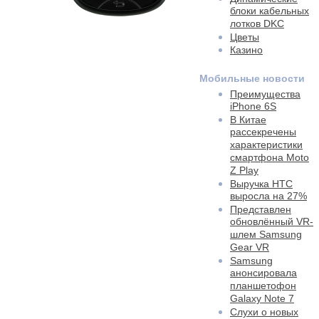
блоки кабельных
лотков DKC
Цветы
Казино
Мобильные новости
Преимущества
iPhone 6S
В Китае
рассекречены
характеристики
смартфона Moto
Z Play
Выручка HTC
выросла на 27%
Представлен
обновлённый VR-
шлем Samsung
Gear VR
Samsung
анонсировала
планшетофон
Galaxy Note 7
Слухи о новых