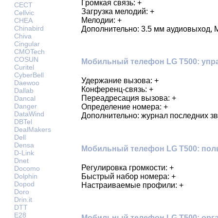
Громкая связь: +
CECT
Загрузка мелодий: +
Cellvic
Мелодии: +
CHEA
Chinabird
Дополнительно: 3.5 мм аудиовыход, 
Chiva
Cingular
CMOTech
COSUN
Мобильный телефон LG T500: упр
Curitel
CyberBell
Удержание вызова: +
Daewoo
Конференц-связь: +
Dallab
Переадресация вызова: +
Dancal
Danger
Определение номера: +
DataWind
Дополнительно: журнал последних зв
DBTel
DealMakers
Dell
Densa
Мобильный телефон LG T500: пол
D-Link
Dnet
Регулировка громкости: +
Docomo
Быстрый набор номера: +
Dolphin
Dopod
Настраиваемые профили: +
Doro
Drin.it
DTT
E28
Мобильный телефон LG T500: орга