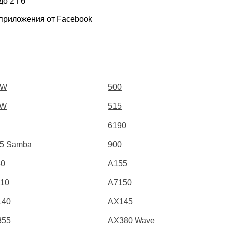
до 2 Гб
, приложения от Facebook
0W
500
1W
515
6190
5 Samba
900
30
A155
10
A7150
140
AX145
355
AX380 Wave