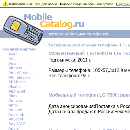
Файлообменник - всё для мобил. Помоги в создании большого архива.
Поделись
каталог мобильных телефонов
:
:
Телефоны
мобильные телефоны LG
Все производители:
МОБИЛЬНЫЙ ТЕЛЕФОН LG T5
Acer
Aeg
Год выпуска: 2011 г.
Airis
Airness
Размеры телефона: 105x57,3x12,9 м
Airo Wireless
Вес телефона: 93 г.
AK Telecom
AKMobile
Alcatel
Alphacell
Мобильный телефон LG T500: ры
Altek
Amazon
Amoi
Дата анонсирования:Поставки в Росс
Amsam
Дата начала продаж в России:Рекоме
AnexTek
Anycool
AnyDATA
Apple