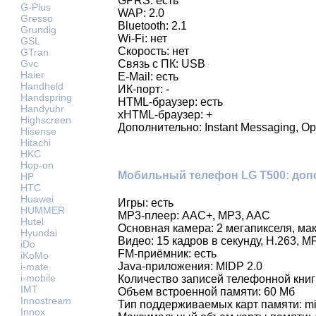
GPRS: есть
G-Plus
WAP: 2.0
Gresso
Bluetooth: 2.1
Grundig
Wi-Fi: нет
GSL
Скорость: нет
GTran
Gvc
Связь с ПК: USB
Haier
E-Mail: есть
Handheld
ИК-порт: -
Handspring
HTML-браузер: есть
Handyuhr
xHTML-браузер: +
Highscreen
Дополнительно: Instant Messaging, Op
Hisense
Hitachi
HKC
Hop-on
Мобильный телефон LG T500: доп
HP
HTC
Huawei
Игры: есть
HUMMER
MP3-плеер: AAC+, MP3, AAC
Hutel
Основная камера: 2 мегапикселя, м
Hyundai
Видео: 15 кадров в секунду, H.263,
iDo
FM-приёмник: есть
iKoMo
Java-приложения: MIDP 2.0
i-mate
i-mobile
Количество записей телефонной книг
IMT
Объем встроенной памяти: 60 Мб
Innostream
Тип поддерживаемых карт памяти: m
Innox