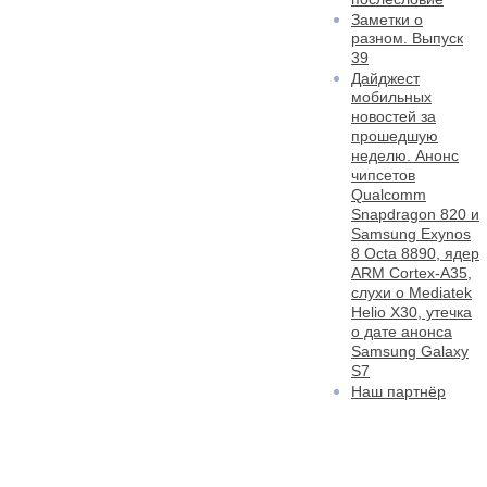
Заметки о
разном. Выпуск
39
Дайджест
мобильных
новостей за
прошедшую
неделю. Анонс
чипсетов
Qualcomm
Snapdragon 820 и
Samsung Exynos
8 Octa 8890, ядер
ARM Cortex-A35,
слухи о Mediatek
Helio X30, утечка
о дате анонса
Samsung Galaxy
S7
Наш партнёр