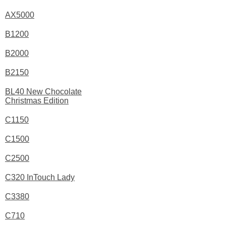
AX5000
B1200
B2000
B2150
BL40 New Chocolate
Christmas Edition
C1150
C1500
C2500
C320 InTouch Lady
C3380
C710