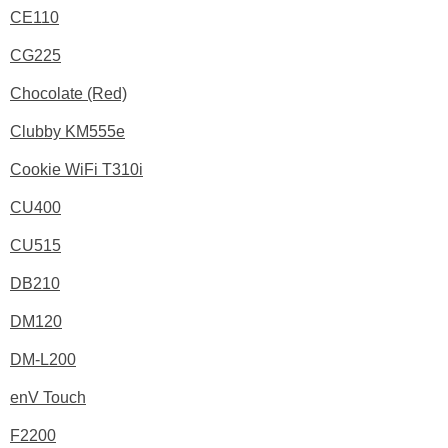
CE110
CG225
Chocolate (Red)
Clubby KM555e
Cookie WiFi T310i
CU400
CU515
DB210
DM120
DM-L200
enV Touch
F2200