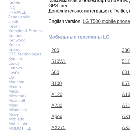
Максимальный объем карты памяти: 
I-node
GPS: нет
INQ
Дополнительно: интеграция с Twitter
I-TRAVEL
Japan-radio
English version:
LG T500 mobile phone
Just5
Kejian
Kempler & Strauss
Kenned
Мобильные телефоны LG
Kenwood
Konka
Krome
200
33
KTF Technologies
Kyocera
510WL
51
Leady
Lenovo
600
601
Levi's
LG
Magcom
8100
857
Maxon
Meizu
A120
A1
Micromax
Microsoft
Mitac
A230
A71
Mitsubishi
Mivvy
Apex
AX
Mobiado
Mobile shot
AX275
AX
MODOTTEL