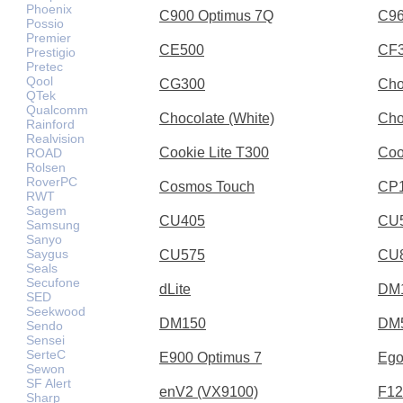
Phoenix
C900 Optimus 7Q
C9
Possio
Premier
CE500
CF
Prestigio
Pretec
Qool
CG300
Cho
QTek
Qualcomm
Chocolate (White)
Cho
Rainford
Realvision
Cookie Lite T300
Coo
ROAD
Rolsen
RoverPC
Cosmos Touch
CP
RWT
Sagem
CU405
CU
Samsung
Sanyo
Saygus
CU575
CU
Seals
Secufone
dLite
DM
SED
Seekwood
DM150
DM
Sendo
Sensei
SerteC
E900 Optimus 7
Ego
Sewon
SF Alert
enV2 (VX9100)
F12
Sharp