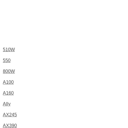
510W
550
800W
A100
A160
Ally
AX245
AX390