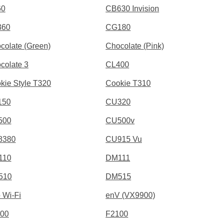
60
CB630 Invision
360
CG180
colate (Green)
Chocolate (Pink)
colate 3
CL400
kie Style T320
Cookie T310
150
CU320
500
CU500v
8380
CU915 Vu
110
DM111
510
DM515
 Wi-Fi
enV (VX9900)
00
F2100