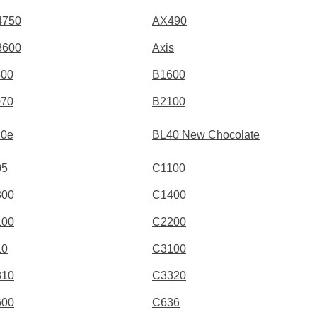
4750
AX490
8600
Axis
500
B1600
070
B2100
20e
BL40 New Chocolate
05
C1100
300
C1400
100
C2200
10
C3100
310
C3320
600
C636