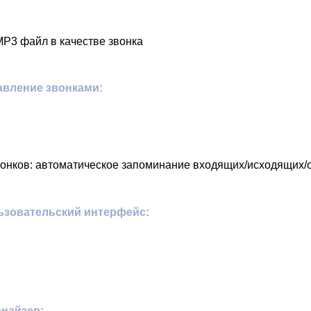
MP3 файл в качестве звонка
авление звонками:
онков: автоматическое запоминание входящих/исходящих/о
ьзовательский интерфейс:
найзер: