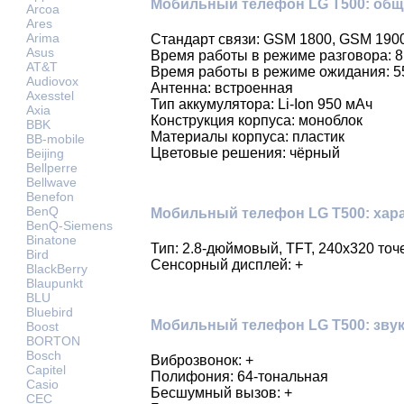
Мобильный телефон LG T500: общ
Arcoa
Ares
Arima
Стандарт связи: GSM 1800, GSM 190
Asus
Время работы в режиме разговора: 8
AT&T
Время работы в режиме ожидания: 5
Audiovox
Антенна: встроенная
Axesstel
Тип аккумулятора: Li-Ion 950 мАч
Axia
Конструкция корпуса: моноблок
BBK
Материалы корпуса: пластик
BB-mobile
Цветовые решения: чёрный
Beijing
Bellperre
Bellwave
Benefon
BenQ
Мобильный телефон LG T500: хара
BenQ-Siemens
Binatone
Тип: 2.8-дюймовый, TFT, 240х320 точ
Bird
Сенсорный дисплей: +
BlackBerry
Blaupunkt
BLU
Bluebird
Мобильный телефон LG T500: звук
Boost
BORTON
Bosch
Виброзвонок: +
Capitel
Полифония: 64-тональная
Casio
Бесшумный вызов: +
CEC