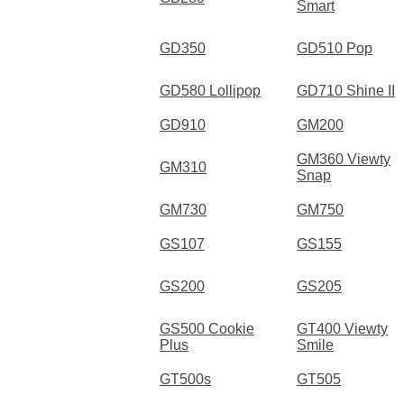
Smart
GD350
GD510 Pop
GD580 Lollipop
GD710 Shine II
GD910
GM200
GM360 Viewty
GM310
Snap
GM730
GM750
GS107
GS155
GS200
GS205
GS500 Cookie
GT400 Viewty
Plus
Smile
GT500s
GT505