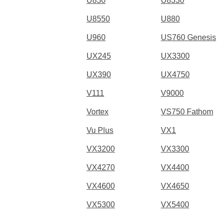
U830
U8330
U8550
U880
U960
US760 Genesis
UX245
UX3300
UX390
UX4750
V111
V9000
Vortex
VS750 Fathom
Vu Plus
VX1
VX3200
VX3300
VX4270
VX4400
VX4600
VX4650
VX5300
VX5400