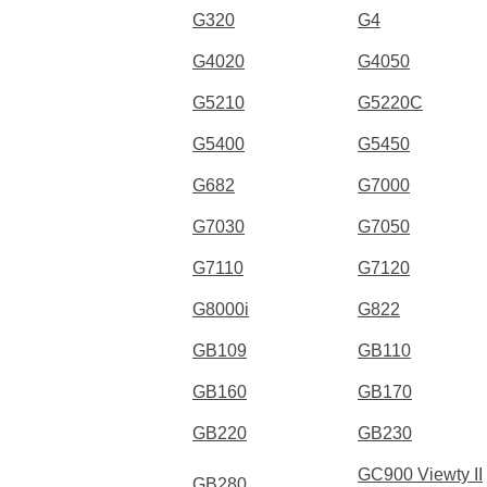
G320
G4
G4020
G4050
G5210
G5220C
G5400
G5450
G682
G7000
G7030
G7050
G7110
G7120
G8000i
G822
GB109
GB110
GB160
GB170
GB220
GB230
GC900 Viewty II
GB280