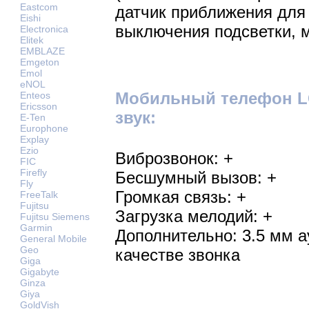
Eastcom
датчик приближения для
Eishi
выключения подсветки, 
Electronica
Elitek
EMBLAZE
Emgeton
Emol
eNOL
Мобильный телефон LG
Enteos
Ericsson
звук:
E-Ten
Europhone
Explay
Ezio
Виброзвонок: +
FIC
Firefly
Бесшумный вызов: +
Fly
Громкая связь: +
FreeTalk
Fujitsu
Загрузка мелодий: +
Fujitsu Siemens
Garmin
Дополнительно: 3.5 мм 
General Mobile
Geo
качестве звонка
Giga
Gigabyte
Ginza
Giya
GoldVish