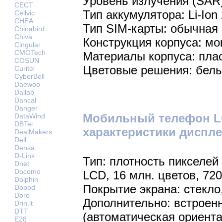
Уровень излучения (SAR):
CECT
Тип аккумулятора: Li-Ion
Cellvic
CHEA
Тип SIM-карты: обычная
Chinabird
Chiva
Конструкция корпуса: мо
Cingular
CMOTech
Материалы корпуса: пла
COSUN
Цветовые решения: белы
Curitel
CyberBell
Daewoo
Dallab
Dancal
Danger
Мобильный телефон LG
DataWind
DBTel
характеристики диспле
DealMakers
Dell
Densa
D-Link
Тип: плотность пикселей 
Dnet
Docomo
LCD, 16 млн. цветов, 72
Dolphin
Покрытие экрана: стекло,
Dopod
Doro
Дополнительно: встроен
Drin.it
DTT
(автоматическая ориента
E28