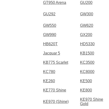
GT950 Arena
GU200
GU292
GW300
GW550
GW620
GW990
GX200
HB620T
HD5330
Jacquar 5
KB1500
KB775 Scarlet
KC3500
KC780
KC8000
KE260
KE500
KE770 Shine
KE800
KE970 Shine
KE970 (Shine)
Gold