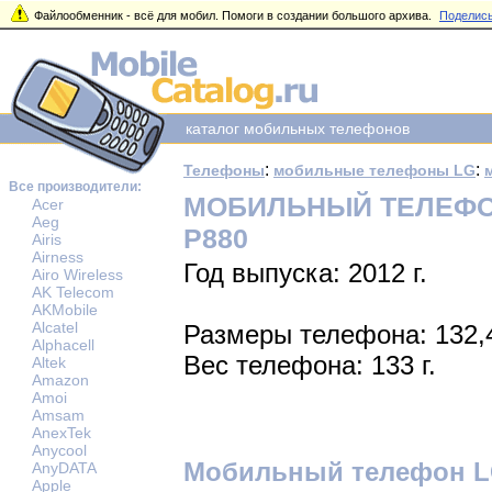
Файлообменник - всё для мобил. Помоги в создании большого архива.
Поделись
каталог мобильных телефонов
:
:
Телефоны
мобильные телефоны LG
Все производители:
МОБИЛЬНЫЙ ТЕЛЕФОН
Acer
Aeg
P880
Airis
Airness
Год выпуска: 2012 г.
Airo Wireless
AK Telecom
AKMobile
Alcatel
Размеры телефона: 132,
Alphacell
Вес телефона: 133 г.
Altek
Amazon
Amoi
Amsam
AnexTek
Anycool
Мобильный телефон L
AnyDATA
Apple