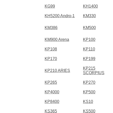
KG99
KH1400
KH5200 Andro-1
KM330
KM386
KM500
KM900 Arena
KP100
KP108
KP110
KP170
KP199
KP215
KP210 ARIES
SCORPIUS
KP265
KP270
KP4000
KP500
KP8400
KS10
KS365
KS500