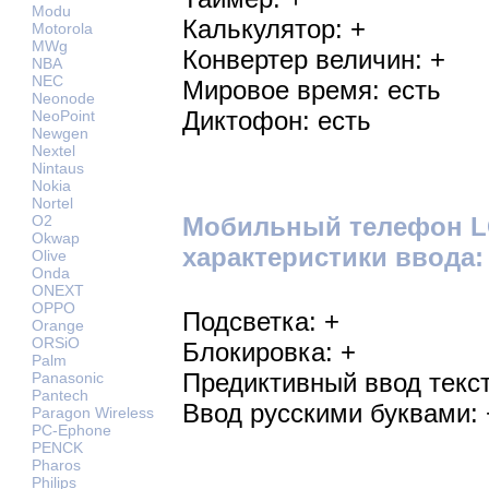
Modu
Калькулятор: +
Motorola
MWg
Конвертер величин: +
NBA
NEC
Мировое время: есть
Neonode
Диктофон: есть
NeoPoint
Newgen
Nextel
Nintaus
Nokia
Nortel
O2
Мобильный телефон LG
Okwap
характеристики ввода:
Olive
Onda
ONEXT
OPPO
Подсветка: +
Orange
ORSiO
Блокировка: +
Palm
Предиктивный ввод текст
Panasonic
Pantech
Ввод русскими буквами: 
Paragon Wireless
PC-Ephone
PENCK
Pharos
Philips