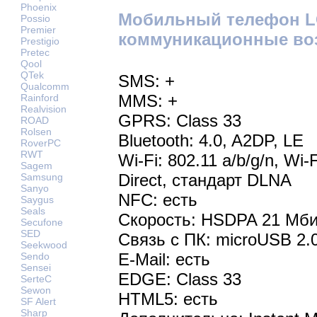
Phoenix
Мобильный телефон LG
Possio
Premier
коммуникационные во
Prestigio
Pretec
Qool
QTek
SMS: +
Qualcomm
MMS: +
Rainford
Realvision
GPRS: Class 33
ROAD
Rolsen
Bluetooth: 4.0, A2DP, LE
RoverPC
RWT
Wi-Fi: 802.11 a/b/g/n, Wi-
Sagem
Direct, стандарт DLNA
Samsung
Sanyo
NFC: есть
Saygus
Seals
Скорость: HSDPA 21 Мби
Secufone
SED
Связь с ПК: microUSB 2.
Seekwood
E-Mail: есть
Sendo
Sensei
EDGE: Class 33
SerteC
Sewon
HTML5: есть
SF Alert
Sharp