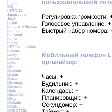
пользовательский инт
I-node
INQ
I-TRAVEL
Japan-radio
Регулировка громкости: 
Just5
Голосовое управление: +
Kejian
Kempler & Strauss
Быстрый набор номера: 
Kenned
Kenwood
Konka
Krome
KTF Technologies
Kyocera
Мобильный телефон LG
Leady
Lenovo
органайзер:
Levi's
LG
Magcom
Maxon
Часы: +
Meizu
Будильник: +
Micromax
Microsoft
Календарь: +
Mitac
Mitsubishi
Планировщик: +
Mivvy
Mobiado
Секундомер: +
Mobile shot
Таймер: +
MODOTTEL