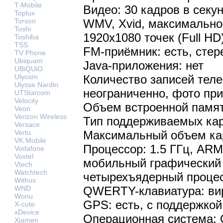
T-Mobile
Видео: 30 кадров в секун
Toplux
WMV, Xvid, максимально
Torson
Toshi
1920х1080 точек (Full HD
Toshiba
TSS
FM-приёмник: есть, стер
TV Phone
Ubiquam
Java-приложения: нет
UBiQUiO
Количество записей теле
Ulycom
Ulysse Nardin
неограниченно, фото пр
UTStarcom
Velocity
Объем встроенной памят
Veon
Verizon Wireless
Тип поддерживаемых кар
Versace
Максимальный объем кар
Vertu
VK Mobile
Процессор: 1.5 ГГц, ARM 
Vodafone
Voxtel
мобильный графический 
Vtech
Watchtech
четырехъядерный проце
Withus
QWERTY-клавиатура: вир
WND
Wonu
GPS: есть, с поддержко
X-cute
xDevice
Операционная система: О
Xiamen