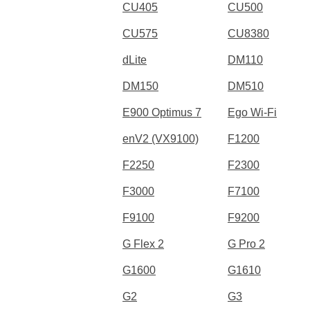
CU405
CU500
CU575
CU8380
dLite
DM110
DM150
DM510
E900 Optimus 7
Ego Wi-Fi
enV2 (VX9100)
F1200
F2250
F2300
F3000
F7100
F9100
F9200
G Flex 2
G Pro 2
G1600
G1610
G2
G3