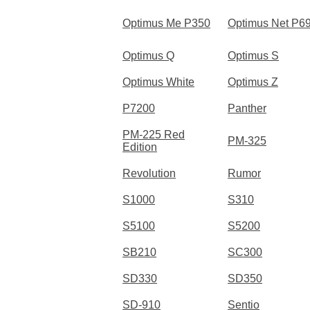
Optimus Me P350
Optimus Net P6
Optimus Q
Optimus S
Optimus White
Optimus Z
P7200
Panther
PM-225 Red
PM-325
Edition
Revolution
Rumor
S1000
S310
S5100
S5200
SB210
SC300
SD330
SD350
SD-910
Sentio