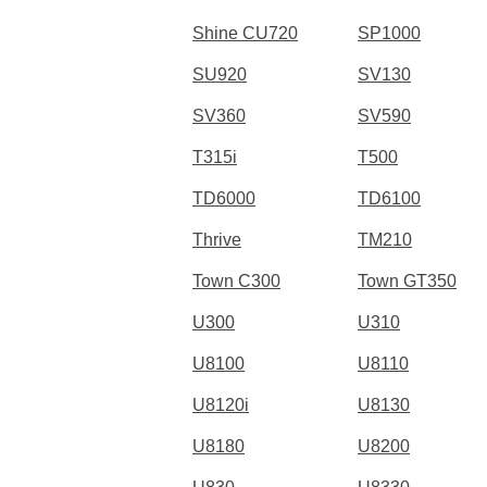
Shine CU720
SP1000
SU920
SV130
SV360
SV590
T315i
T500
TD6000
TD6100
Thrive
TM210
Town C300
Town GT350
U300
U310
U8100
U8110
U8120i
U8130
U8180
U8200