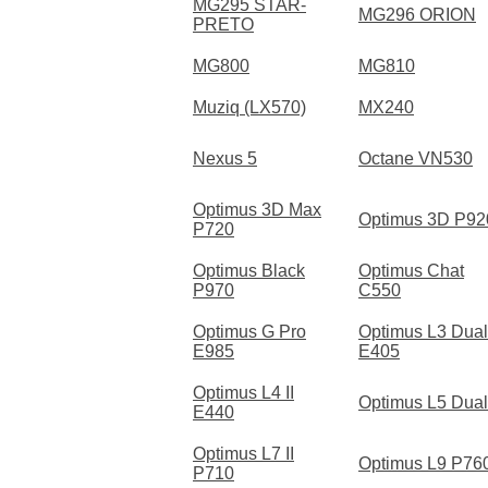
MG295 STAR-
MG296 ORION
PRETO
MG800
MG810
Muziq (LX570)
MX240
Nexus 5
Octane VN530
Optimus 3D Max
Optimus 3D P92
P720
Optimus Black
Optimus Chat
P970
C550
Optimus G Pro
Optimus L3 Dual
E985
E405
Optimus L4 II
Optimus L5 Dual
E440
Optimus L7 II
Optimus L9 P76
P710