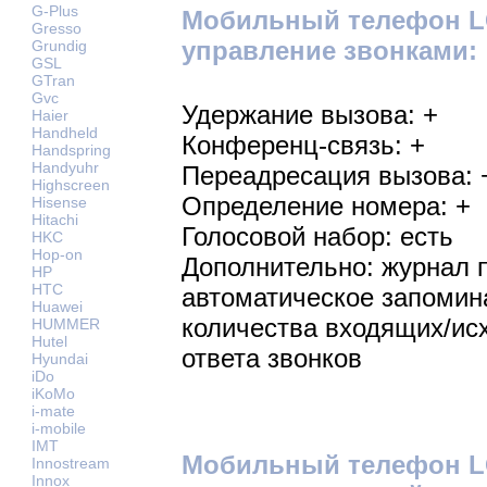
G-Plus
Мобильный телефон LG
Gresso
управление звонками:
Grundig
GSL
GTran
Gvc
Удержание вызова: +
Haier
Handheld
Конференц-связь: +
Handspring
Handyuhr
Переадресация вызова: 
Highscreen
Определение номера: +
Hisense
Hitachi
Голосовой набор: есть
HKC
Hop-on
Дополнительно: журнал 
HP
HTC
автоматическое запомин
Huawei
количества входящих/ис
HUMMER
Hutel
ответа звонков
Hyundai
iDo
iKoMo
i-mate
i-mobile
IMT
Мобильный телефон LG
Innostream
Innox