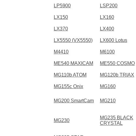
LP5900
LSP200
LX150
LX160
LX370
LX400
LX5550 (VX5550)
LX600 Lotus
M4410
M6100
ME540 MAXICAM
ME550 COSMO
MG110b ATOM
MG120b TRIAX
MG155c Onix
MG160
MG200 SmartCam
MG210
MG235 BLACK
MG230
CRYSTAL