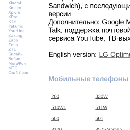
Xiaomi
Sandwich), с последующ
Xircom
версии
Xplore
XPro
Дополнительно: Google M
XTE
Yakumo
Talk, поддержка почтово
YourLine
Zakang
сервиса YouTube, ТВ-вы
Zapp
Zetta
ZTE
English version:
LG Optim
Билайн
Вобис
МегаФон
МТС
Скай Линк
Мобильные телефоны
200
330W
510WL
511W
600
601
8100
8575 Samba