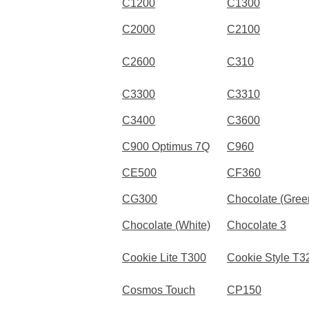
C1200
C1300
C2000
C2100
C2600
C310
C3300
C3310
C3400
C3600
C900 Optimus 7Q
C960
CE500
CF360
CG300
Chocolate (Gree
Chocolate (White)
Chocolate 3
Cookie Lite T300
Cookie Style T3
Cosmos Touch
CP150