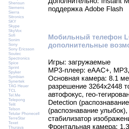
Дополнительно: Instant M
Shensun
поддержка Adobe Flash
Siemens
Sierra
Sitronics
SKY
Skype
SkyVox
Sofi
Мобильный телефон LG
Sonim
дополнительные возм
Sony
Sony Ericsson
Soutec
Spectronics
Игры: загружаемые
Spice
Sprint
MP3-плеер: eAAC+, MP3
Spyker
Основная камера: 8.1 м
Symbian
Synertek
разрешение 3264x2448 т
TAG Heuer
TCL
автофокус, гео-тегирова
Tel.Me
Telepong
Detection (распознавание
Telit
(распознавание улыбок),
Telson
Telular Phonecell
стабилизатор изображен
TerreStar
Texet
Фронтальная камера: 1.
Thuraya