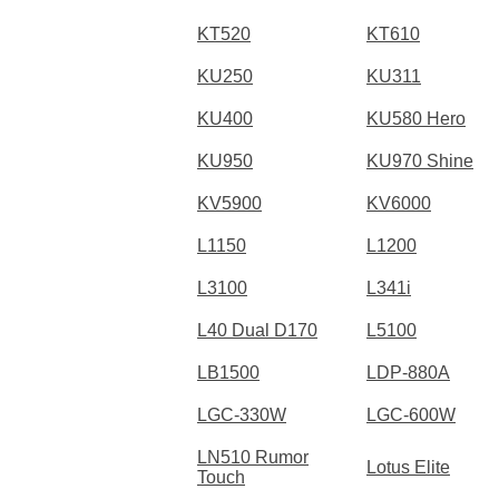
KT520
KT610
KU250
KU311
KU400
KU580 Hero
KU950
KU970 Shine
KV5900
KV6000
L1150
L1200
L3100
L341i
L40 Dual D170
L5100
LB1500
LDP-880A
LGC-330W
LGC-600W
LN510 Rumor
Lotus Elite
Touch