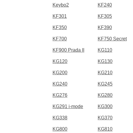
Keybo2
KF240
KF301
KF305
KF350
KF390
KF700
KF750 Secret
KF900 Prada II
KG110
KG120
KG130
KG200
KG210
KG240
KG245
KG276
KG280
KG291 i-mode
KG300
KG338
KG370
KG800
KG810