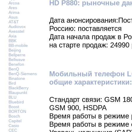
HD P880: рыночные да
Arcoa
Ares
Arima
Asus
Дата анонсирования:Пос
AT&T
Audiovox
Россию: поставляется
Axesstel
Дата начала продаж в Р
Axia
BBK
на старте продаж: 24990 
BB-mobile
Beijing
Bellperre
Bellwave
Benefon
BenQ
Мобильный телефон LG
BenQ-Siemens
Binatone
общие характеристики:
Bird
BlackBerry
Blaupunkt
BLU
Стандарт связи: GSM 18
Bluebird
GSM 900, HSDPA
Boost
BORTON
Время работы в режиме р
Bosch
Capitel
Время работы в режиме 
Casio
CEC