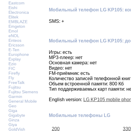
Eastcom
Eishi
Мобильный телефон LG KP105: к
Electronica
Elitek
SMS: +
EMBLAZE
Emgeton
Emol
eNOL
Enteos
Мобильный телефон LG KP105: д
Ericsson
E-Ten
Игры: есть
Europhone
MP3-плеер: нет
Explay
Основная камера: нет
Ezio
Видео: нет
FIC
Firefly
FM-приёмник: есть
Fly
Количество записей телефонной книг
FreeTalk
Объем встроенной памяти: 800 Кб
Fujitsu
Тип поддерживаемых карт памяти: не
Fujitsu Siemens
Garmin
English version:
LG KP105 mobile pho
General Mobile
Geo
Giga
Gigabyte
Мобильные телефоны LG
Ginza
Giya
200
33
GoldVish