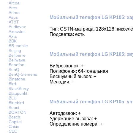
Arcoa
Ares
Arima
Мобильный телефон LG KP105: ха
Asus
AT&T
Audiovox
Тип: CSTN-матрица, 128х128 пикселе
Axesstel
Подсветка: есть
Axia
BBK
BB-mobile
Beijing
Мобильный телефон LG KP105: зв
Bellperre
Bellwave
Benefon
Виброзвонок: +
BenQ
Полифония: 64-тональная
BenQ-Siemens
Бесшумный вызов: +
Binatone
Мелодии: +
Bird
BlackBerry
Blaupunkt
BLU
Мобильный телефон LG KP105: уп
Bluebird
Boost
BORTON
Автодозвон: +
Bosch
Удержание вызова: +
Capitel
Определение номера: +
Casio
CEC