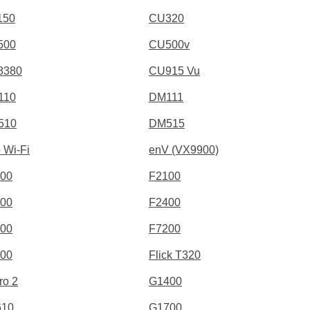
150
CU320
500
CU500v
8380
CU915 Vu
110
DM111
510
DM515
 Wi-Fi
enV (VX9900)
00
F2100
00
F2400
00
F7200
00
Flick T320
ro 2
G1400
610
G1700