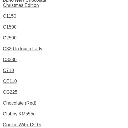
BL40 New Chocolate
Christmas Edition
C1150
C1500
C2500
C320 InTouch Lady
C3380
C710
CE110
CG225
Chocolate (Red)
Clubby KM555e
Cookie WiFi T310i