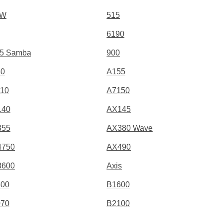
1W
515
6190
5 Samba
900
30
A155
10
A7150
140
AX145
355
AX380 Wave
4750
AX490
8600
Axis
500
B1600
070
B2100