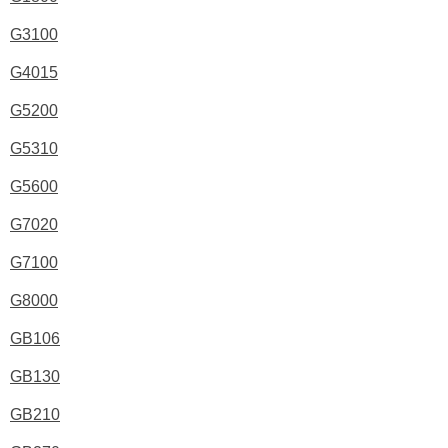
G3100
G4015
G5200
G5310
G5600
G7020
G7100
G8000
GB106
GB130
GB210