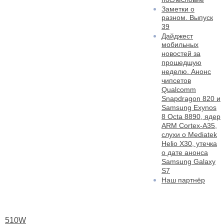
Заметки о
разном. Выпуск
39
Дайджест
мобильных
новостей за
прошедшую
неделю. Анонс
чипсетов
Qualcomm
Snapdragon 820 и
Samsung Exynos
8 Octa 8890, ядер
ARM Cortex-A35,
слухи о Mediatek
Helio X30, утечка
о дате анонса
Samsung Galaxy
S7
Наш партнёр
510W