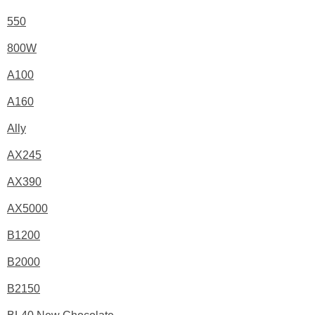
550
800W
A100
A160
Ally
AX245
AX390
AX5000
B1200
B2000
B2150