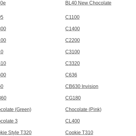
20e
BL40 New Chocolate
05
C1100
300
C1400
100
C2200
10
C3100
310
C3320
600
C636
60
CB630 Invision
360
CG180
colate (Green)
Chocolate (Pink)
colate 3
CL400
kie Style T320
Cookie T310