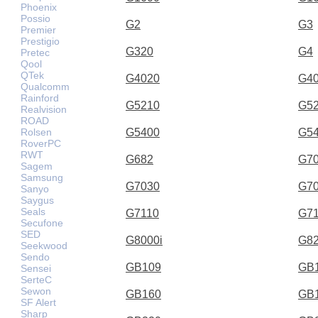
Phoenix
Possio
G2
G3
Premier
Prestigio
G320
G4
Pretec
Qool
QTek
G4020
G4
Qualcomm
Rainford
G5210
G5
Realvision
ROAD
Rolsen
G5400
G5
RoverPC
RWT
G682
G7
Sagem
Samsung
G7030
G7
Sanyo
Saygus
Seals
G7110
G7
Secufone
SED
G8000i
G8
Seekwood
Sendo
GB109
GB
Sensei
SerteC
Sewon
GB160
GB
SF Alert
Sharp