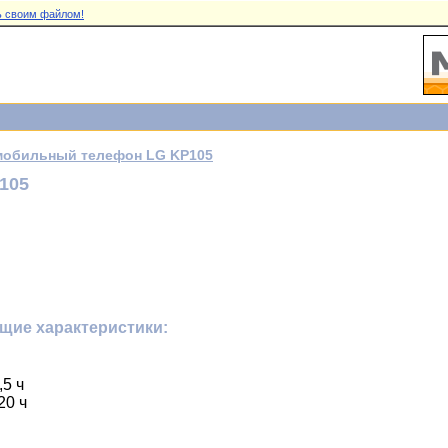
 своим файлом!
мобильный телефон LG KP105
105
щие характеристики:
5 ч
20 ч