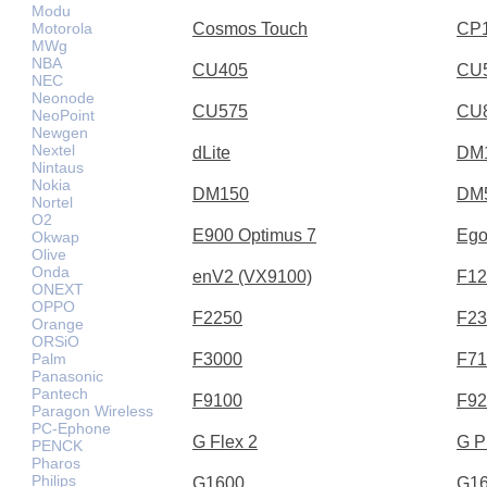
Modu
Motorola
Cosmos Touch
CP
MWg
NBA
CU405
CU
NEC
Neonode
CU575
CU
NeoPoint
Newgen
Nextel
dLite
DM
Nintaus
Nokia
DM150
DM
Nortel
O2
E900 Optimus 7
Ego
Okwap
Olive
Onda
enV2 (VX9100)
F12
ONEXT
OPPO
F2250
F23
Orange
ORSiO
Palm
F3000
F71
Panasonic
Pantech
F9100
F92
Paragon Wireless
PC-Ephone
G Flex 2
G P
PENCK
Pharos
Philips
G1600
G1