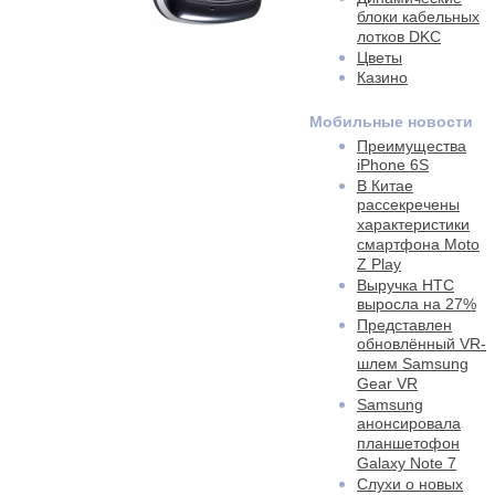
блоки кабельных
лотков DKC
Цветы
Казино
Мобильные новости
Преимущества
iPhone 6S
В Китае
рассекречены
характеристики
смартфона Moto
Z Play
Выручка HTC
выросла на 27%
Представлен
обновлённый VR-
шлем Samsung
Gear VR
Samsung
анонсировала
планшетофон
Galaxy Note 7
Слухи о новых