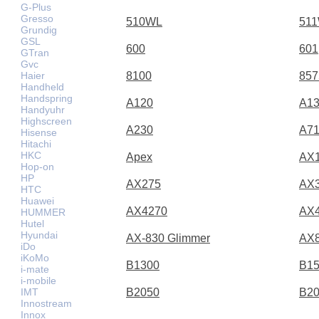
G-Plus
Gresso
510WL
51
Grundig
GSL
600
601
GTran
Gvc
Haier
8100
857
Handheld
Handspring
A120
A1
Handyuhr
Highscreen
A230
A71
Hisense
Hitachi
HKC
Apex
AX
Hop-on
HP
AX275
AX
HTC
Huawei
AX4270
AX
HUMMER
Hutel
Hyundai
AX-830 Glimmer
AX
iDo
iKoMo
B1300
B1
i-mate
i-mobile
IMT
B2050
B2
Innostream
Innox