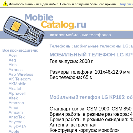
Файлообменник - всё для мобил. Помоги в создании большого архива.
Поделись
каталог мобильных телефонов
:
:
Телефоны
мобильные телефоны LG
Все производители:
МОБИЛЬНЫЙ ТЕЛЕФОН LG KP
Acer
Aeg
Год выпуска: 2008 г.
Airis
Airness
Размеры телефона: 101x46x12,9 мм
Airo Wireless
Вес телефона: 65 г.
AK Telecom
AKMobile
Alcatel
Alphacell
Мобильный телефон LG KP105: об
Altek
Amazon
Amoi
Стандарт связи: GSM 1900, GSM 850
Amsam
Время работы в режиме разговора: 4,
AnexTek
Время работы в режиме ожидания: 4
Anycool
Антенна: встроенная
AnyDATA
Конструкция корпуса: моноблок
Apple