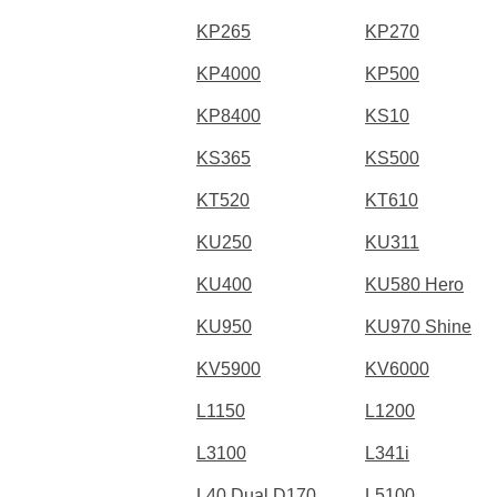
KP265
KP270
KP4000
KP500
KP8400
KS10
KS365
KS500
KT520
KT610
KU250
KU311
KU400
KU580 Hero
KU950
KU970 Shine
KV5900
KV6000
L1150
L1200
L3100
L341i
L40 Dual D170
L5100