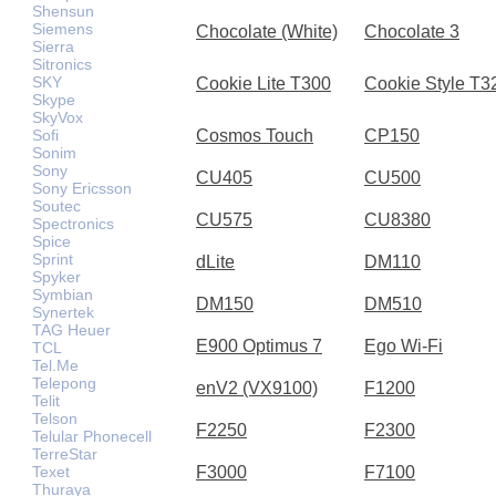
Shensun
Siemens
Chocolate (White)
Chocolate 3
Sierra
Sitronics
SKY
Cookie Lite T300
Cookie Style T3
Skype
SkyVox
Sofi
Cosmos Touch
CP150
Sonim
Sony
CU405
CU500
Sony Ericsson
Soutec
CU575
CU8380
Spectronics
Spice
Sprint
dLite
DM110
Spyker
Symbian
DM150
DM510
Synertek
TAG Heuer
E900 Optimus 7
Ego Wi-Fi
TCL
Tel.Me
Telepong
enV2 (VX9100)
F1200
Telit
Telson
F2250
F2300
Telular Phonecell
TerreStar
Texet
F3000
F7100
Thuraya