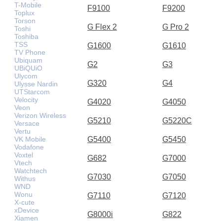
T-Mobile
F9100
F9200
Toplux
Torson
G Flex 2
G Pro 2
Toshi
Toshiba
TSS
G1600
G1610
TV Phone
Ubiquam
G2
G3
UBiQUiO
Ulycom
G320
G4
Ulysse Nardin
UTStarcom
Velocity
G4020
G4050
Veon
Verizon Wireless
G5210
G5220C
Versace
Vertu
VK Mobile
G5400
G5450
Vodafone
Voxtel
G682
G7000
Vtech
Watchtech
G7030
G7050
Withus
WND
Wonu
G7110
G7120
X-cute
xDevice
G8000i
G822
Xiamen