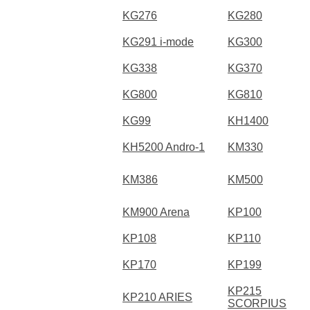
KG276
KG280
KG291 i-mode
KG300
KG338
KG370
KG800
KG810
KG99
KH1400
KH5200 Andro-1
KM330
KM386
KM500
KM900 Arena
KP100
KP108
KP110
KP170
KP199
KP215
KP210 ARIES
SCORPIUS