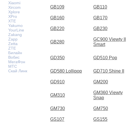
Xiaomi
GB109
GB110
Xircom
Xplore
XPro
GB160
GB170
XTE
Yakumo
GB220
GB230
YourLine
Zakang
Zapp
GC900 Viewty II
GB280
Zetta
Smart
ZTE
Билайн
Вобис
GD350
GD510 Pop
МегаФон
МТС
Скай Линк
GD580 Lollipop
GD710 Shine II
GD910
GM200
GM360 Viewty
GM310
Snap
GM730
GM750
GS107
GS155