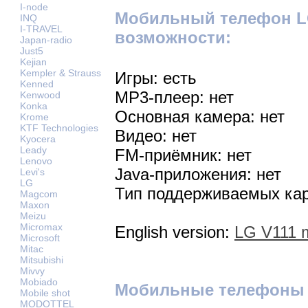
I-node
Мобильный телефон L
INQ
I-TRAVEL
возможности:
Japan-radio
Just5
Kejian
Kempler & Strauss
Игры: есть
Kenned
MP3-плеер: нет
Kenwood
Konka
Основная камера: нет
Krome
KTF Technologies
Видео: нет
Kyocera
Leady
FM-приёмник: нет
Lenovo
Java-приложения: нет
Levi's
LG
Тип поддерживаемых кар
Magcom
Maxon
Meizu
Micromax
English version:
LG V111 
Microsoft
Mitac
Mitsubishi
Mivvy
Mobiado
Мобильные телефоны
Mobile shot
MODOTTEL