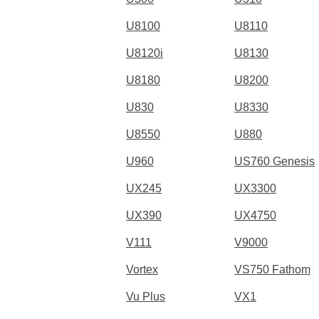
U8100
U8110
U8120i
U8130
U8180
U8200
U830
U8330
U8550
U880
U960
US760 Genesis
UX245
UX3300
UX390
UX4750
V111
V9000
Vortex
VS750 Fathom
Vu Plus
VX1