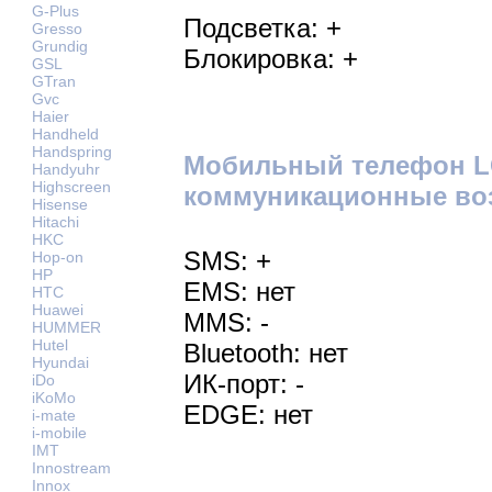
G-Plus
Подсветка: +
Gresso
Grundig
Блокировка: +
GSL
GTran
Gvc
Haier
Handheld
Handspring
Мобильный телефон L
Handyuhr
Highscreen
коммуникационные во
Hisense
Hitachi
HKC
SMS: +
Hop-on
HP
EMS: нет
HTC
Huawei
MMS: -
HUMMER
Hutel
Bluetooth: нет
Hyundai
ИК-порт: -
iDo
iKoMo
EDGE: нет
i-mate
i-mobile
IMT
Innostream
Innox