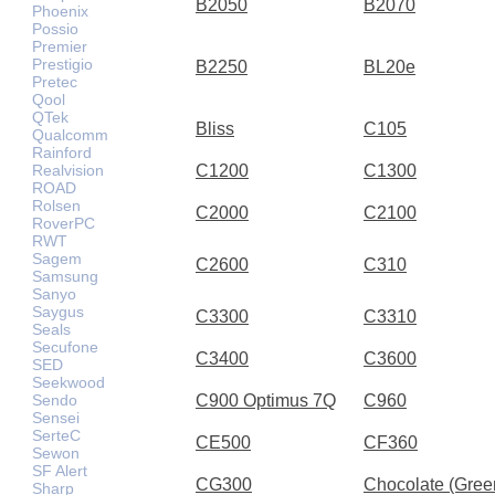
B2050
B2070
Phoenix
Possio
Premier
Prestigio
B2250
BL20e
Pretec
Qool
QTek
Bliss
C105
Qualcomm
Rainford
Realvision
C1200
C1300
ROAD
Rolsen
C2000
C2100
RoverPC
RWT
Sagem
C2600
C310
Samsung
Sanyo
Saygus
C3300
C3310
Seals
Secufone
C3400
C3600
SED
Seekwood
Sendo
C900 Optimus 7Q
C960
Sensei
SerteC
CE500
CF360
Sewon
SF Alert
CG300
Chocolate (Gree
Sharp