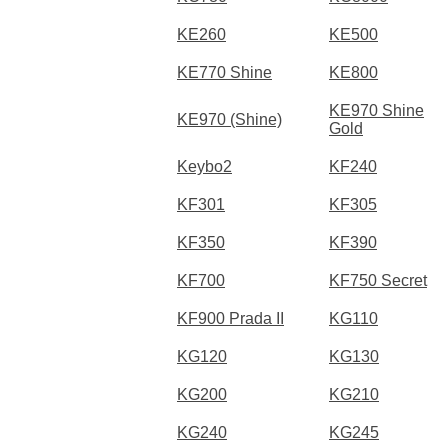
KE260
KE500
KE770 Shine
KE800
KE970 Shine
KE970 (Shine)
Gold
Keybo2
KF240
KF301
KF305
KF350
KF390
KF700
KF750 Secret
KF900 Prada II
KG110
KG120
KG130
KG200
KG210
KG240
KG245