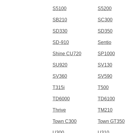
S5100
S5200
SB210
SC300
SD330
SD350
SD-910
Sentio
Shine CU720
SP1000
SU920
SV130
SV360
SV590
T315i
T500
TD6000
TD6100
Thrive
TM210
Town C300
Town GT350
U300
U310