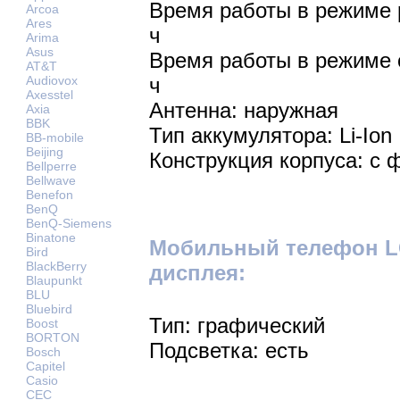
Время работы в режиме р
Arcoa
Ares
ч
Arima
Asus
Время работы в режиме 
AT&T
Audiovox
ч
Axesstel
Антенна: наружная
Axia
BBK
Тип аккумулятора: Li-Ion
BB-mobile
Beijing
Конструкция корпуса: с
Bellperre
Bellwave
Benefon
BenQ
BenQ-Siemens
Binatone
Мобильный телефон LG
Bird
BlackBerry
дисплея:
Blaupunkt
BLU
Bluebird
Тип: графический
Boost
BORTON
Подсветка: есть
Bosch
Capitel
Casio
CEC