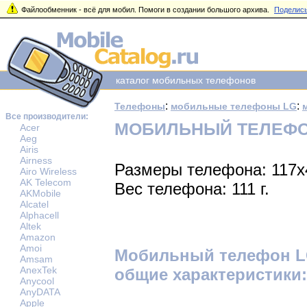
Файлообменник - всё для мобил. Помоги в создании большого архива.
Поделись
каталог мобильных телефонов
:
:
Телефоны
мобильные телефоны LG
Все производители:
МОБИЛЬНЫЙ ТЕЛЕФОН
Acer
Aeg
Airis
Airness
Размеры телефона: 117x
Airo Wireless
AK Telecom
Вес телефона: 111 г.
AKMobile
Alcatel
Alphacell
Altek
Amazon
Amoi
Мобильный телефон L
Amsam
AnexTek
общие характеристики:
Anycool
AnyDATA
Apple