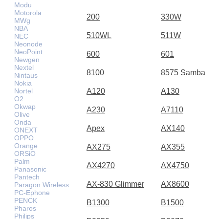
Modu
Motorola
200
330W
MWg
NBA
510WL
511W
NEC
Neonode
NeoPoint
600
601
Newgen
Nextel
8100
8575 Samba
Nintaus
Nokia
Nortel
A120
A130
O2
Okwap
A230
A7110
Olive
Onda
Apex
AX140
ONEXT
OPPO
Orange
AX275
AX355
ORSiO
Palm
AX4270
AX4750
Panasonic
Pantech
AX-830 Glimmer
AX8600
Paragon Wireless
PC-Ephone
PENCK
B1300
B1500
Pharos
Philips