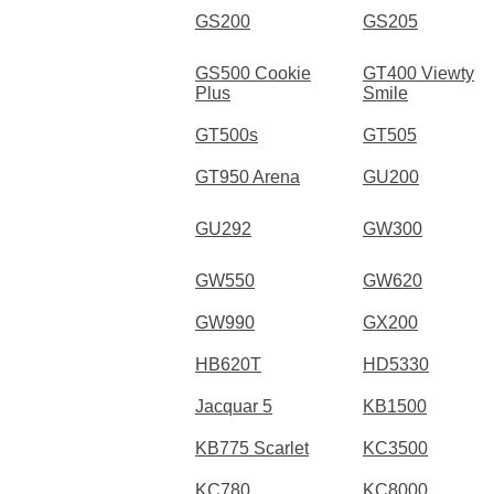
GS200
GS205
GS500 Cookie
GT400 Viewty
Plus
Smile
GT500s
GT505
GT950 Arena
GU200
GU292
GW300
GW550
GW620
GW990
GX200
HB620T
HD5330
Jacquar 5
KB1500
KB775 Scarlet
KC3500
KC780
KC8000