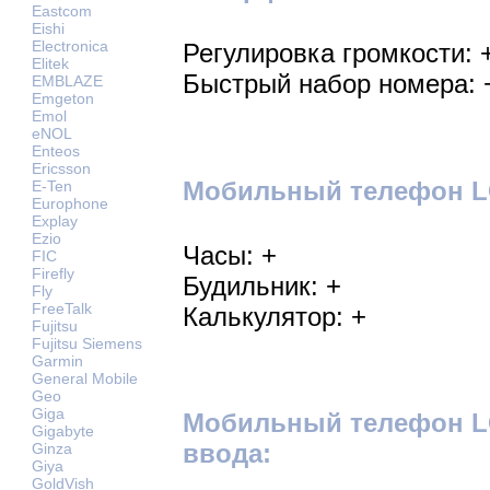
Eastcom
Eishi
Electronica
Регулировка громкости: 
Elitek
Быстрый набор номера: 
EMBLAZE
Emgeton
Emol
eNOL
Enteos
Ericsson
Мобильный телефон LG
E-Ten
Europhone
Explay
Ezio
Часы: +
FIC
Firefly
Будильник: +
Fly
FreeTalk
Калькулятор: +
Fujitsu
Fujitsu Siemens
Garmin
General Mobile
Geo
Giga
Мобильный телефон LG
Gigabyte
ввода:
Ginza
Giya
GoldVish