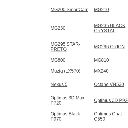
MG200 SmartCam
MG210
MG235 BLACK
MG230
CRYSTAL
MG295 STAR-
MG296 ORION
PRETO
MG800
MG810
Muziq (LX570)
MX240
Nexus 5
Octane VN530
Optimus 3D Max
Optimus 3D P92
P720
Optimus Black
Optimus Chat
P970
C550