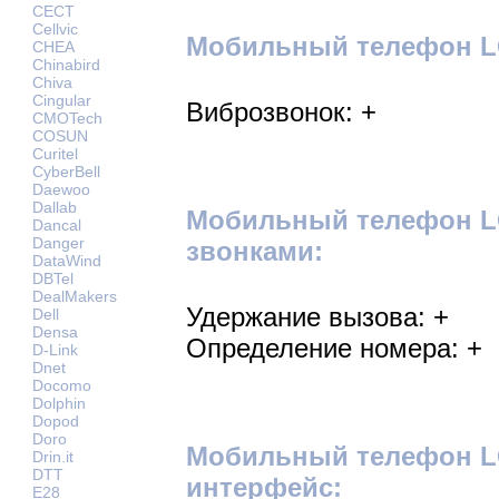
CECT
Cellvic
Мобильный телефон LG
CHEA
Chinabird
Chiva
Cingular
Виброзвонок: +
CMOTech
COSUN
Curitel
CyberBell
Daewoo
Dallab
Мобильный телефон LG
Dancal
Danger
звонками:
DataWind
DBTel
DealMakers
Удержание вызова: +
Dell
Densa
Определение номера: +
D-Link
Dnet
Docomo
Dolphin
Dopod
Doro
Мобильный телефон LG
Drin.it
DTT
интерфейс:
E28