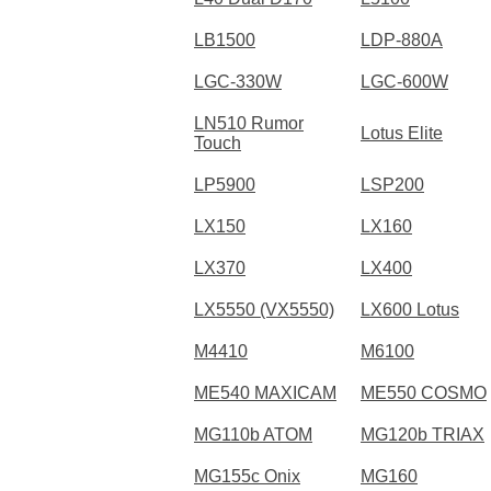
LB1500
LDP-880A
LGC-330W
LGC-600W
LN510 Rumor
Lotus Elite
Touch
LP5900
LSP200
LX150
LX160
LX370
LX400
LX5550 (VX5550)
LX600 Lotus
M4410
M6100
ME540 MAXICAM
ME550 COSMO
MG110b ATOM
MG120b TRIAX
MG155c Onix
MG160