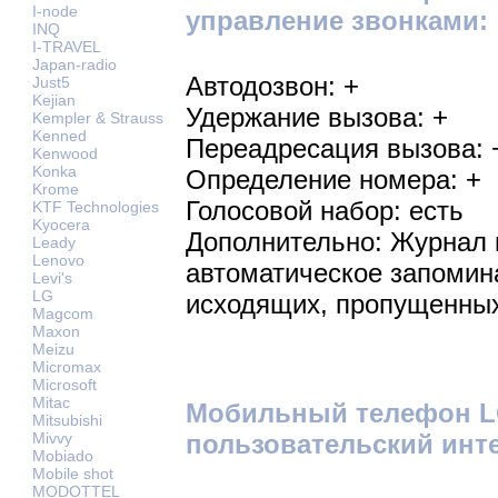
I-node
управление звонками:
INQ
I-TRAVEL
Japan-radio
Автодозвон: +
Just5
Kejian
Удержание вызова: +
Kempler & Strauss
Kenned
Переадресация вызова: 
Kenwood
Konka
Определение номера: +
Krome
Голосовой набор: есть
KTF Technologies
Kyocera
Дополнительно: Журнал 
Leady
Lenovo
автоматическое запомин
Levi's
LG
исходящих, пропущенны
Magcom
Maxon
Meizu
Micromax
Microsoft
Mitac
Мобильный телефон LG
Mitsubishi
пользовательский инт
Mivvy
Mobiado
Mobile shot
MODOTTEL