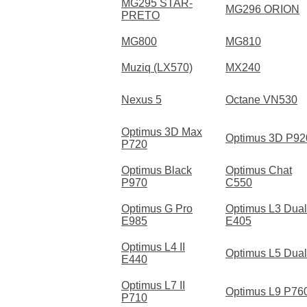
MG295 STAR-
MG296 ORION
PRETO
MG800
MG810
Muziq (LX570)
MX240
Nexus 5
Octane VN530
Optimus 3D Max
Optimus 3D P92
P720
Optimus Black
Optimus Chat
P970
C550
Optimus G Pro
Optimus L3 Dual
E985
E405
Optimus L4 II
Optimus L5 Dual
E440
Optimus L7 II
Optimus L9 P76
P710