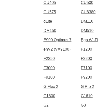
CU405
CU500
CU575
CU8380
dLite
DM110
DM150
DM510
E900 Optimus 7
Ego Wi-Fi
enV2 (VX9100)
F1200
F2250
F2300
F3000
F7100
F9100
F9200
G Flex 2
G Pro 2
G1600
G1610
G2
G3