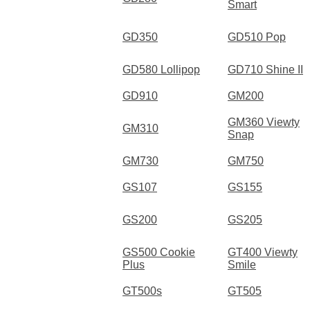
Smart
GD350
GD510 Pop
GD580 Lollipop
GD710 Shine II
GD910
GM200
GM360 Viewty
GM310
Snap
GM730
GM750
GS107
GS155
GS200
GS205
GS500 Cookie
GT400 Viewty
Plus
Smile
GT500s
GT505