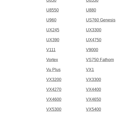
U830
U8330
U8550
U880
U960
US760 Genesis
UX245
UX3300
UX390
UX4750
V111
V9000
Vortex
VS750 Fathom
Vu Plus
VX1
VX3200
VX3300
VX4270
VX4400
VX4600
VX4650
VX5300
VX5400