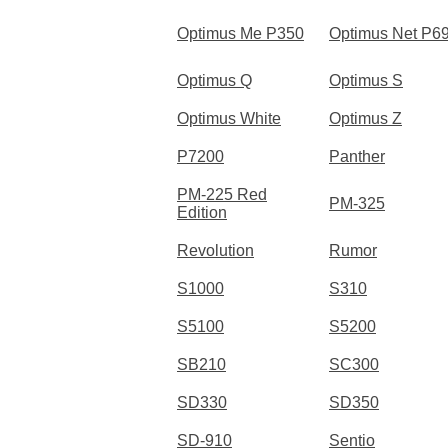
Optimus Me P350
Optimus Net P6
Optimus Q
Optimus S
Optimus White
Optimus Z
P7200
Panther
PM-225 Red
PM-325
Edition
Revolution
Rumor
S1000
S310
S5100
S5200
SB210
SC300
SD330
SD350
SD-910
Sentio