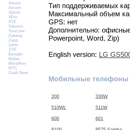
Xiaomi
Тип поддерживаемых кар
Xircom
Максимальный объем кар
Xplore
XPro
GPS: нет
XTE
Yakumo
Дополнительно: офисные
YourLine
Zakang
Powerpoint, Word, Zip)
Zapp
Zetta
ZTE
English version:
LG GS500
Билайн
Вобис
МегаФон
МТС
Скай Линк
Мобильные телефоны
200
330W
510WL
511W
600
601
8100
8575 Samba