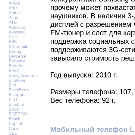
Arcoa
прочему может похваста
Ares
Arima
наушников. В наличии 3
Asus
AT&T
дисплей с разрешением 
Audiovox
FM-тюнер и слот для кар
Axesstel
Axia
поддержка социальных се
BBK
BB-mobile
поддерживаются 3G-сети,
Beijing
Bellperre
завысило стоимость реш
Bellwave
Benefon
BenQ
Год выпуска: 2010 г.
BenQ-Siemens
Binatone
Bird
BlackBerry
Размеры телефона: 107,
Blaupunkt
Вес телефона: 92 г.
BLU
Bluebird
Boost
BORTON
Bosch
Capitel
Мобильный телефон LG
Casio
CEC