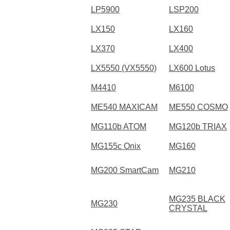
LP5900
LSP200
LX150
LX160
LX370
LX400
LX5550 (VX5550)
LX600 Lotus
M4410
M6100
ME540 MAXICAM
ME550 COSMO
MG110b ATOM
MG120b TRIAX
MG155c Onix
MG160
MG200 SmartCam
MG210
MG235 BLACK
MG230
CRYSTAL