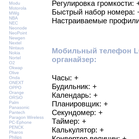
Регулировка громкости: 
Modu
Motorola
Быстрый набор номера: 
MWg
NBA
Настраиваемые профили
NEC
Neonode
NeoPoint
Newgen
Nextel
Nintaus
Мобильный телефон LG
Nokia
органайзер:
Nortel
O2
Okwap
Olive
Часы: +
Onda
ONEXT
Будильник: +
OPPO
Orange
Календарь: +
ORSiO
Планировщик: +
Palm
Panasonic
Секундомер: +
Pantech
Paragon Wireless
Таймер: +
PC-Ephone
PENCK
Калькулятор: +
Pharos
Конвертер величин: +
Philips