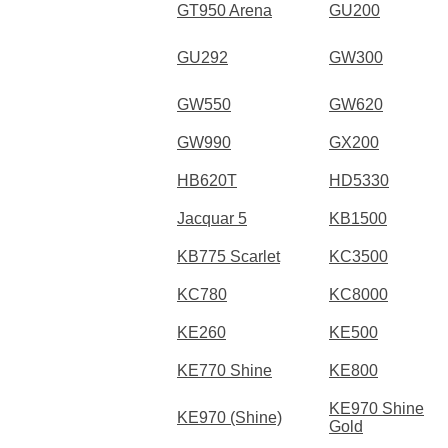
GT950 Arena
GU200
GU292
GW300
GW550
GW620
GW990
GX200
HB620T
HD5330
Jacquar 5
KB1500
KB775 Scarlet
KC3500
KC780
KC8000
KE260
KE500
KE770 Shine
KE800
KE970 Shine
KE970 (Shine)
Gold