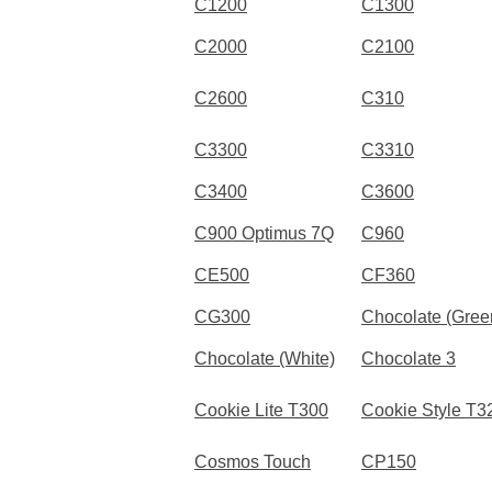
C1200
C1300
C2000
C2100
C2600
C310
C3300
C3310
C3400
C3600
C900 Optimus 7Q
C960
CE500
CF360
CG300
Chocolate (Gree
Chocolate (White)
Chocolate 3
Cookie Lite T300
Cookie Style T3
Cosmos Touch
CP150