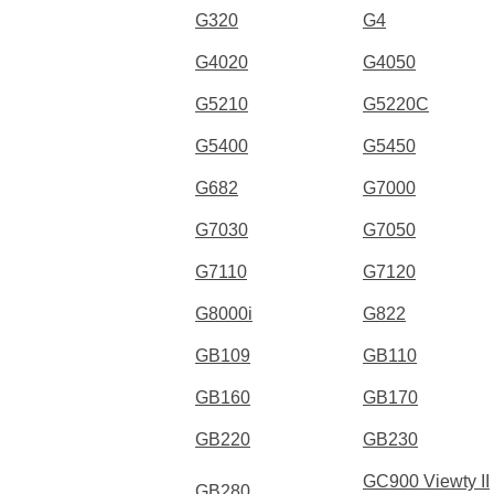
G320
G4
G4020
G4050
G5210
G5220C
G5400
G5450
G682
G7000
G7030
G7050
G7110
G7120
G8000i
G822
GB109
GB110
GB160
GB170
GB220
GB230
GC900 Viewty II
GB280