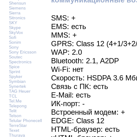
Shensun
Siemens
Sierra
SMS: +
Sitronics
SKY
EMS: есть
Skype
SkyVox
MMS: +
Sofi
GPRS: Class 12 (4+1/3+2/
Sonim
Sony
WAP: 2.0
Sony Ericsson
Soutec
Bluetooth: 2.1, A2DP
Spectronics
Spice
Wi-Fi: нет
Sprint
Скорость: HSDPA 3.6 Мб
Spyker
Symbian
Связь с ПК: есть
Synertek
TAG Heuer
E-Mail: есть
TCL
Tel.Me
ИК-порт: -
Telepong
Встроенный модем: +
Telit
Telson
EDGE: Class 12
Telular Phonecell
TerreStar
HTML-браузер: есть
Texet
Thuraya