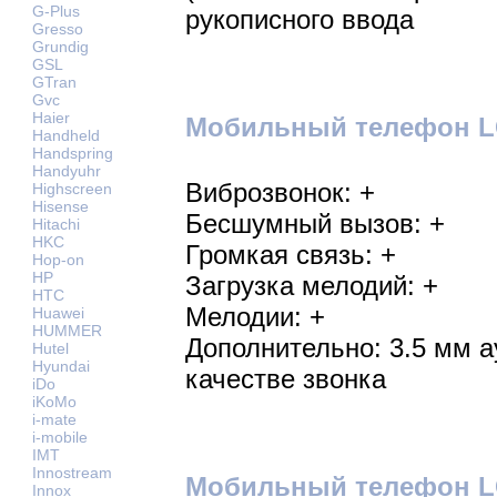
G-Plus
рукописного ввода
Gresso
Grundig
GSL
GTran
Gvc
Haier
Мобильный телефон LG 
Handheld
Handspring
Handyuhr
Виброзвонок: +
Highscreen
Hisense
Бесшумный вызов: +
Hitachi
HKC
Громкая связь: +
Hop-on
HP
Загрузка мелодий: +
HTC
Мелодии: +
Huawei
HUMMER
Дополнительно: 3.5 мм 
Hutel
Hyundai
качестве звонка
iDo
iKoMo
i-mate
i-mobile
IMT
Innostream
Мобильный телефон LG
Innox