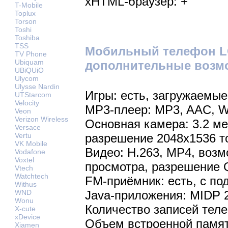
xHTML-браузер: +
T-Mobile
Toplux
Torson
Toshi
Toshiba
TSS
Мобильный телефон LG
TV Phone
Ubiquam
дополнительные возм
UBiQUiO
Ulycom
Ulysse Nardin
Игры: есть, загружаемые
UTStarcom
Velocity
MP3-плеер: MP3, AAC, 
Veon
Verizon Wireless
Основная камера: 3.2 м
Versace
разрешение 2048х1536 т
Vertu
VK Mobile
Видео: H.263, MP4, воз
Vodafone
Voxtel
просмотра, разрешение 
Vtech
Watchtech
FM-приёмник: есть, с п
Withus
Java-приложения: MIDP 
WND
Wonu
Количество записей теле
X-cute
xDevice
Объем встроенной памят
Xiamen