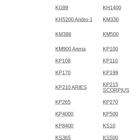
KG99
KH1400
KH5200 Andro-1
KM330
KM386
KM500
KM900 Arena
KP100
KP108
KP110
KP170
KP199
KP215
KP210 ARIES
SCORPIUS
KP265
KP270
KP4000
KP500
KP8400
KS10
KS365
KS500