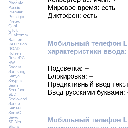
Phoenix
Мировое время: есть
Possio
Premier
Диктофон: есть
Prestigio
Pretec
Qool
QTek
Qualcomm
Rainford
Мобильный телефон LG
Realvision
ROAD
характеристики ввода:
Rolsen
RoverPC
RWT
Подсветка: +
Sagem
Samsung
Блокировка: +
Sanyo
Saygus
Предиктивный ввод текст
Seals
Secufone
Ввод русскими буквами: 
SED
Seekwood
Sendo
Sensei
SerteC
Sewon
Мобильный телефон LG
SF Alert
Sharp
коммуникационные во