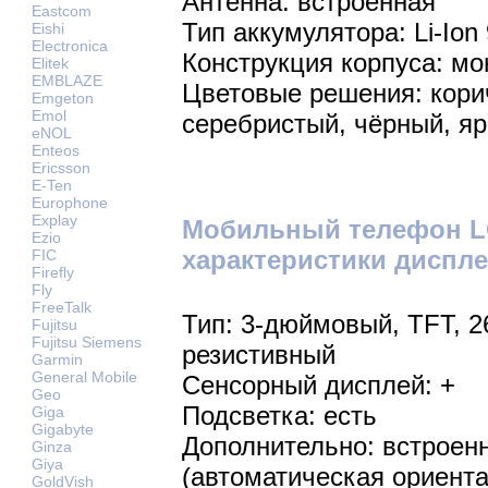
Антенна: встроенная
Eastcom
Тип аккумулятора: Li-Ion
Eishi
Electronica
Конструкция корпуса: мо
Elitek
EMBLAZE
Цветовые решения: кори
Emgeton
Emol
серебристый, чёрный, я
eNOL
Enteos
Ericsson
E-Ten
Europhone
Explay
Мобильный телефон LG
Ezio
характеристики диспле
FIC
Firefly
Fly
FreeTalk
Тип: 3-дюймовый, TFT, 2
Fujitsu
Fujitsu Siemens
резистивный
Garmin
General Mobile
Сенсорный дисплей: +
Geo
Подсветка: есть
Giga
Gigabyte
Дополнительно: встроен
Ginza
Giya
(автоматическая ориента
GoldVish