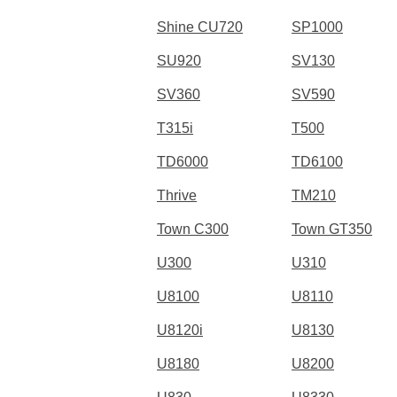
Shine CU720
SP1000
SU920
SV130
SV360
SV590
T315i
T500
TD6000
TD6100
Thrive
TM210
Town C300
Town GT350
U300
U310
U8100
U8110
U8120i
U8130
U8180
U8200