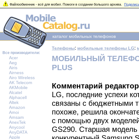
Файлообменник - всё для мобил. Помоги в создании большого архива.
Поделись
каталог мобильных телефонов
:
:
Телефоны
мобильные телефоны LG
Все производители:
МОБИЛЬНЫЙ ТЕЛЕФОН
Acer
Aeg
PLUS
Airis
Airness
Airo Wireless
AK Telecom
Комментарий редактор
AKMobile
Alcatel
LG, последние успехи ко
Alphacell
связаны с бюджетными 
Altek
Amazon
похоже, решила окончат
Amoi
Amsam
с помощью двух моделей
AnexTek
Anycool
GS290. Старшая модель
AnyDATA
конкурентный Samsung St
Apple