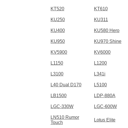
KT520
KT610
KU250
KU311
KU400
KU580 Hero
KU950
KU970 Shine
KV5900
KV6000
L1150
L1200
L3100
L341i
L40 Dual D170
L5100
LB1500
LDP-880A
LGC-330W
LGC-600W
LN510 Rumor
Lotus Elite
Touch