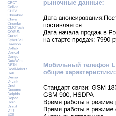
рыночные данные:
CECT
Cellvic
CHEA
Chinabird
Дата анонсирования:Пос
Chiva
Cingular
поставляется
CMOTech
Дата начала продаж в Р
COSUN
Curitel
на старте продаж: 7990 р
CyberBell
Daewoo
Dallab
Dancal
Danger
DataWind
Мобильный телефон LG
DBTel
DealMakers
общие характеристики:
Dell
Densa
D-Link
Dnet
Стандарт связи: GSM 18
Docomo
GSM 900, HSDPA
Dolphin
Dopod
Время работы в режиме р
Doro
Drin.it
Время работы в режиме 
DTT
E28