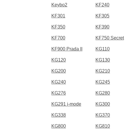
Keybo2
KF240
KF301
KF305
KF350
KF390
KF700
KF750 Secret
KF900 Prada II
KG110
KG120
KG130
KG200
KG210
KG240
KG245
KG276
KG280
KG291 i-mode
KG300
KG338
KG370
KG800
KG810