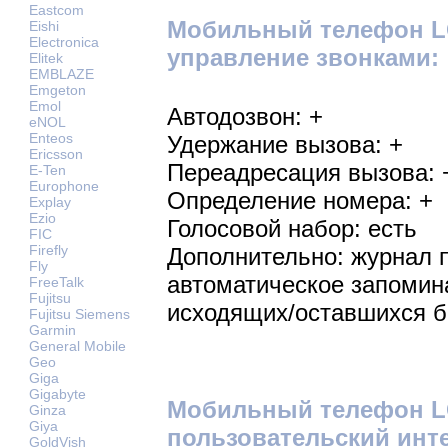
Eastcom
Мобильный телефон LG
Eishi
Electronica
управление звонками:
Elitek
EMBLAZE
Emgeton
Emol
Автодозвон: +
eNOL
Enteos
Удержание вызова: +
Ericsson
Переадресация вызова: 
E-Ten
Europhone
Определение номера: +
Explay
Ezio
Голосовой набор: есть
FIC
Firefly
Дополнительно: журнал 
Fly
автоматическое запомин
FreeTalk
Fujitsu
исходящих/оставшихся бе
Fujitsu Siemens
Garmin
General Mobile
Geo
Giga
Gigabyte
Мобильный телефон LG
Ginza
Giya
пользовательский инт
GoldVish