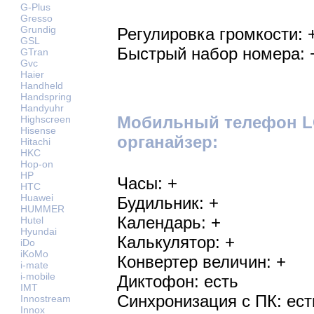
G-Plus
Gresso
Grundig
Регулировка громкости: 
GSL
Быстрый набор номера: 
GTran
Gvc
Haier
Handheld
Handspring
Handyuhr
Мобильный телефон LG
Highscreen
Hisense
органайзер:
Hitachi
HKC
Hop-on
HP
Часы: +
HTC
Huawei
Будильник: +
HUMMER
Календарь: +
Hutel
Hyundai
Калькулятор: +
iDo
iKoMo
Конвертер величин: +
i-mate
i-mobile
Диктофон: есть
IMT
Синхронизация с ПК: ест
Innostream
Innox