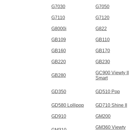
G7030
G7050
G7110
G7120
G8000i
G822
GB109
GB110
GB160
GB170
GB220
GB230
GC900 Viewty II
GB280
Smart
GD350
GD510 Pop
GD580 Lollipop
GD710 Shine II
GD910
GM200
GM360 Viewty
GM310