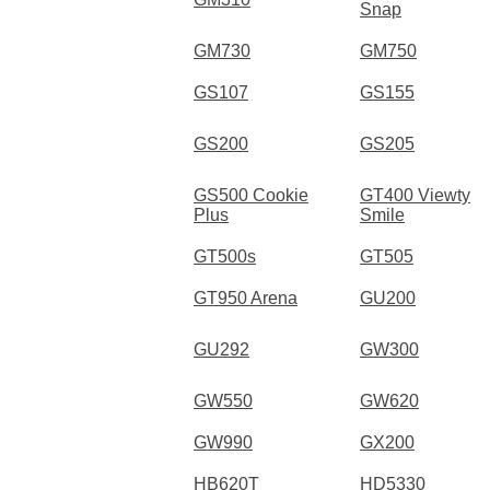
Snap
GM730
GM750
GS107
GS155
GS200
GS205
GS500 Cookie
GT400 Viewty
Plus
Smile
GT500s
GT505
GT950 Arena
GU200
GU292
GW300
GW550
GW620
GW990
GX200
HB620T
HD5330