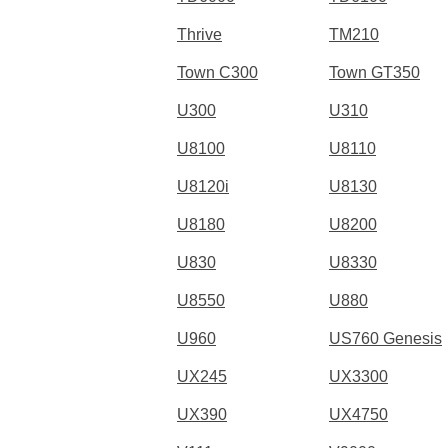
Thrive
TM210
Town C300
Town GT350
U300
U310
U8100
U8110
U8120i
U8130
U8180
U8200
U830
U8330
U8550
U880
U960
US760 Genesis
UX245
UX3300
UX390
UX4750