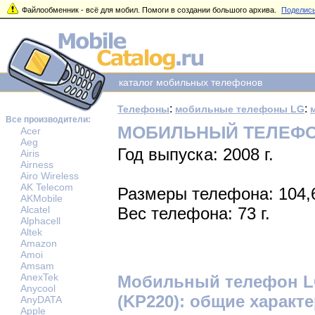
Файлообменник - всё для мобил. Помоги в создании большого архива.
Поделись
каталог мобильных телефонов
:
:
Телефоны
мобильные телефоны LG
Все производители:
МОБИЛЬНЫЙ ТЕЛЕФОН 
Acer
Aeg
Год выпуска: 2008 г.
Airis
Airness
Airo Wireless
AK Telecom
Размеры телефона: 104,
AKMobile
Alcatel
Вес телефона: 73 г.
Alphacell
Altek
Amazon
Amoi
Amsam
AnexTek
Мобильный телефон L
Anycool
(KP220): общие характ
AnyDATA
Apple