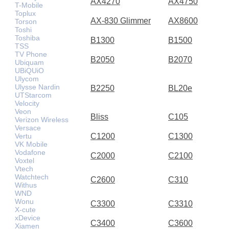
AX4270
AX4750
T-Mobile
Toplux
AX-830 Glimmer
AX8600
Torson
Toshi
Toshiba
B1300
B1500
TSS
TV Phone
B2050
B2070
Ubiquam
UBiQUiO
Ulycom
Ulysse Nardin
B2250
BL20e
UTStarcom
Velocity
Veon
Bliss
C105
Verizon Wireless
Versace
Vertu
C1200
C1300
VK Mobile
Vodafone
C2000
C2100
Voxtel
Vtech
Watchtech
C2600
C310
Withus
WND
Wonu
C3300
C3310
X-cute
xDevice
C3400
C3600
Xiamen