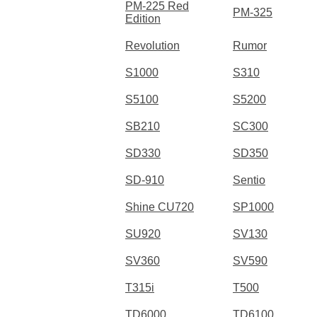
PM-225 Red
PM-325
Edition
Revolution
Rumor
S1000
S310
S5100
S5200
SB210
SC300
SD330
SD350
SD-910
Sentio
Shine CU720
SP1000
SU920
SV130
SV360
SV590
T315i
T500
TD6000
TD6100