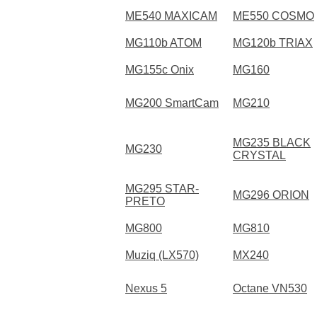
ME540 MAXICAM
ME550 COSMO
MG110b ATOM
MG120b TRIAX
MG155c Onix
MG160
MG200 SmartCam
MG210
MG235 BLACK
MG230
CRYSTAL
MG295 STAR-
MG296 ORION
PRETO
MG800
MG810
Muziq (LX570)
MX240
Nexus 5
Octane VN530