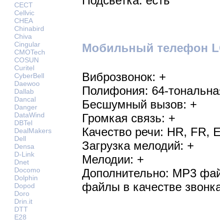
Подсветка: есть
CECT
Cellvic
CHEA
Chinabird
Chiva
Cingular
Мобильный телефон LG 
CMOTech
COSUN
Curitel
Виброзвонок: +
CyberBell
Daewoo
Полифония: 64-тональна
Dallab
Dancal
Бесшумный вызов: +
Danger
DataWind
Громкая связь: +
DBTel
Качество речи: HR, FR, 
DealMakers
Dell
Загрузка мелодий: +
Densa
D-Link
Мелодии: +
Dnet
Docomo
Дополнительно: MP3 фай
Dolphin
файлы в качестве звонк
Dopod
Doro
Drin.it
DTT
E28