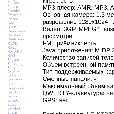
Игры: есть
Phoenix
MP3-плеер: AMR, MP3, 
Possio
Premier
Основная камера: 1.3 м
Prestigio
Pretec
разрешение 1280х1024 т
Qool
QTek
Видео: 3GP, MPEG4, воз
Qualcomm
просмотра
Rainford
Realvision
FM-приёмник: есть
ROAD
Rolsen
Java-приложения: MIDP 
RoverPC
RWT
Количество записей теле
Sagem
Объем встроенной памят
Samsung
Sanyo
Тип поддерживаемых кар
Saygus
Seals
Сменные панели: -
Secufone
SED
Максимальный объем кар
Seekwood
QWERTY-клавиатура: не
Sendo
Sensei
GPS: нет
SerteC
Sewon
SF Alert
Sharp