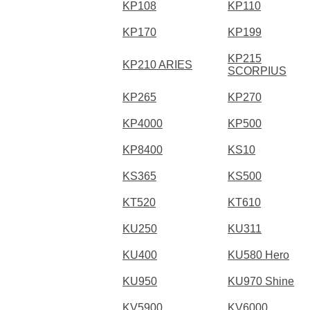
KP108
KP110
KP170
KP199
KP215
KP210 ARIES
SCORPIUS
KP265
KP270
KP4000
KP500
KP8400
KS10
KS365
KS500
KT520
KT610
KU250
KU311
KU400
KU580 Hero
KU950
KU970 Shine
KV5900
KV6000