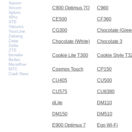
Xiaomi
Xircom
C900 Optimus 7Q
C960
Xplore
XPro
CE500
CF360
XTE
Yakumo
CG300
Chocolate (Gree
YourLine
Zakang
Zapp
Chocolate (White)
Chocolate 3
Zetta
ZTE
Билайн
Cookie Lite T300
Cookie Style T3
Вобис
МегаФон
МТС
Cosmos Touch
CP150
Скай Линк
CU405
CU500
CU575
CU8380
dLite
DM110
DM150
DM510
E900 Optimus 7
Ego Wi-Fi