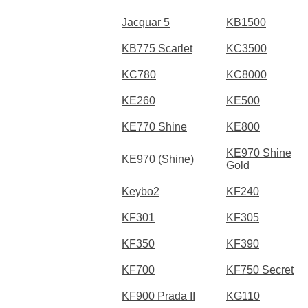
Jacquar 5
KB1500
KB775 Scarlet
KC3500
KC780
KC8000
KE260
KE500
KE770 Shine
KE800
KE970 Shine
KE970 (Shine)
Gold
Keybo2
KF240
KF301
KF305
KF350
KF390
KF700
KF750 Secret
KF900 Prada II
KG110