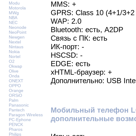
MMS: +
Modu
Motorola
GPRS: Class 10 (4+1/3+2 
MWg
NBA
WAP: 2.0
NEC
Neonode
Bluetooth: есть, A2DP
NeoPoint
Связь с ПК: есть
Newgen
Nextel
ИК-порт: -
Nintaus
Nokia
HSCSD: -
Nortel
O2
EDGE: есть
Okwap
xHTML-браузер: +
Olive
Onda
Дополнительно: USB Inte
ONEXT
OPPO
Orange
ORSiO
Palm
Panasonic
Мобильный телефон LG
Pantech
Paragon Wireless
дополнительные возм
PC-Ephone
PENCK
Pharos
Philips