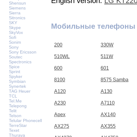
English version:
LG KT220
Shensun
Siemens
Sierra
Sitronics
SKY
Мобильные телефоны
Skype
SkyVox
Sofi
Sonim
200
330W
Sony
Sony Ericsson
510WL
511W
Soutec
Spectronics
Spice
600
601
Sprint
Spyker
8100
8575 Samba
Symbian
Synertek
TAG Heuer
A120
A130
TCL
Tel.Me
A230
A7110
Telepong
Telit
Apex
AX140
Telson
Telular Phonecell
TerreStar
AX275
AX355
Texet
Thuraya