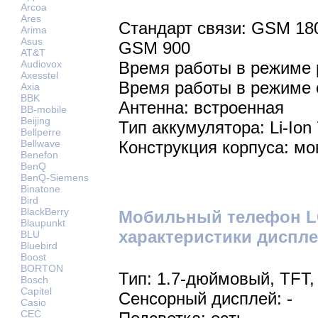
Arcoa
Ares
Стандарт связи: GSM 18
Arima
Asus
GSM 900
AT&T
Audiovox
Время работы в режиме р
Axesstel
Время работы в режиме 
Axia
BBK
Антенна: встроенная
BB-mobile
Beijing
Тип аккумулятора: Li-Ion
Bellperre
Bellwave
Конструкция корпуса: мо
Benefon
BenQ
BenQ-Siemens
Binatone
Bird
BlackBerry
Мобильный телефон LG
Blaupunkt
характеристики диспле
BLU
Bluebird
Boost
BORTON
Тип: 1.7-дюймовый, TFT,
Bosch
Capitel
Сенсорный дисплей: -
Casio
CEC