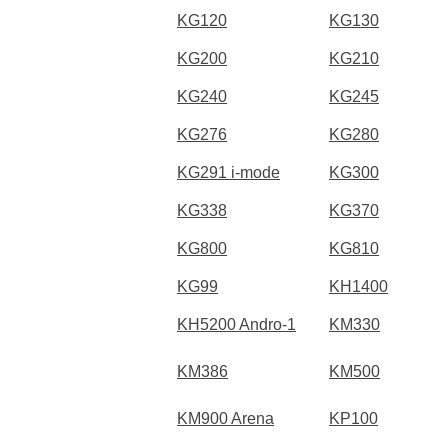
KG120
KG130
KG200
KG210
KG240
KG245
KG276
KG280
KG291 i-mode
KG300
KG338
KG370
KG800
KG810
KG99
KH1400
KH5200 Andro-1
KM330
KM386
KM500
KM900 Arena
KP100