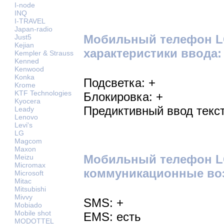
I-node
INQ
I-TRAVEL
Japan-radio
Мобильный телефон LG
Just5
Kejian
характеристики ввода:
Kempler & Strauss
Kenned
Kenwood
Konka
Подсветка: +
Krome
KTF Technologies
Блокировка: +
Kyocera
Предиктивный ввод текст
Leady
Lenovo
Levi's
LG
Magcom
Maxon
Мобильный телефон LG
Meizu
Micromax
коммуникационные во
Microsoft
Mitac
Mitsubishi
Mivvy
SMS: +
Mobiado
Mobile shot
EMS: есть
MODOTTEL