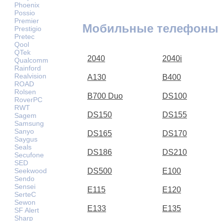
Phoenix
Possio
Premier
Мобильные телефоны 
Prestigio
Pretec
Qool
QTek
2040
2040i
Qualcomm
Rainford
Realvision
A130
B400
ROAD
Rolsen
B700 Duo
DS100
RoverPC
RWT
DS150
DS155
Sagem
Samsung
Sanyo
DS165
DS170
Saygus
Seals
DS186
DS210
Secufone
SED
Seekwood
DS500
E100
Sendo
Sensei
E115
E120
SerteC
Sewon
E133
E135
SF Alert
Sharp