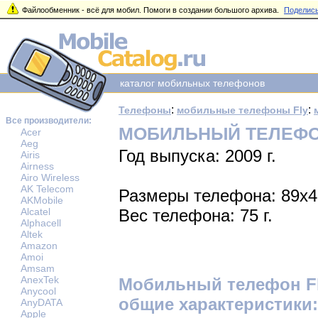
Файлообменник - всё для мобил. Помоги в создании большого архива.
Поделись
каталог мобильных телефонов
:
:
Телефоны
мобильные телефоны Fly
Все производители:
МОБИЛЬНЫЙ ТЕЛЕФОН
Acer
Aeg
Год выпуска: 2009 г.
Airis
Airness
Airo Wireless
AK Telecom
Размеры телефона: 89x
AKMobile
Alcatel
Вес телефона: 75 г.
Alphacell
Altek
Amazon
Amoi
Amsam
AnexTek
Мобильный телефон Fl
Anycool
общие характеристики:
AnyDATA
Apple