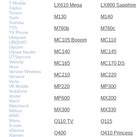
T-Mobile
LX610 Mega
LX800 Sapphire
Toplux
Torson
M130
M140
Toshi
Toshiba
TSS
M760b
M760c
TV Phone
Ubiquam
MC105 Booom
MC110
UBiQUiO
Ulycom
MC140
MC145
Ulysse Nardin
UTStarcom
Velocity
MC165
MC170 DS
Veon
Verizon Wireless
MC210
MC220
Versace
Vertu
VK Mobile
MP220
MP300
Vodafone
Voxtel
MP600
MX200
Vtech
Watchtech
MX300
MX330
Withus
WND
Wonu
Q110 TV
Q115
X-cute
xDevice
Q400
Q410 Princess
Xiamen