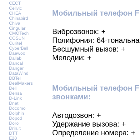
CECT
Cellvic
Мобильный телефон Fly
CHEA
Chinabird
Chiva
Cingular
Виброзвонок: +
CMOTech
COSUN
Полифония: 64-тональна
Curitel
Бесшумный вызов: +
CyberBell
Daewoo
Мелодии: +
Dallab
Dancal
Danger
DataWind
DBTel
DealMakers
Мобильный телефон Fl
Dell
Densa
звонками:
D-Link
Dnet
Docomo
Dolphin
Автодозвон: +
Dopod
Удержание вызова: +
Doro
Drin.it
Определение номера: +
DTT
E28