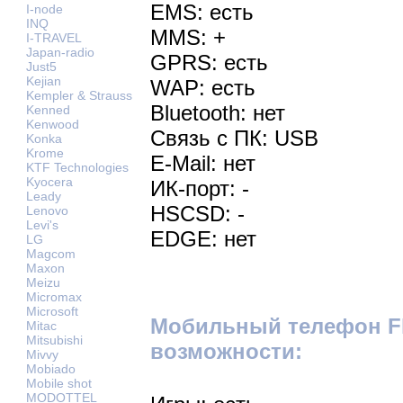
EMS: есть
I-node
INQ
MMS: +
I-TRAVEL
Japan-radio
GPRS: есть
Just5
Kejian
WAP: есть
Kempler & Strauss
Bluetooth: нет
Kenned
Kenwood
Связь с ПК: USB
Konka
Krome
E-Mail: нет
KTF Technologies
Kyocera
ИК-порт: -
Leady
HSCSD: -
Lenovo
Levi's
EDGE: нет
LG
Magcom
Maxon
Meizu
Micromax
Microsoft
Мобильный телефон Fl
Mitac
Mitsubishi
возможности:
Mivvy
Mobiado
Mobile shot
MODOTTEL