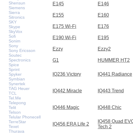
Shensun
E145
E146
Siemens
Sierra
E155
E160
Sitronics
SKY
E175 Wi-Fi
E176
Skype
SkyVox
Sofi
E190 Wi-Fi
E195
Sonim
Sony
Ezzy
Ezzy2
Sony Ericsson
Soutec
Spectronics
G1
HUMMER HT2
Spice
Sprint
IQ236 Victory
IQ441 Radiance
Spyker
Symbian
Synertek
TAG Heuer
IQ442 Miracle
IQ443 Trend
TCL
Tel.Me
Telepong
IQ446 Magic
IQ448 Chic
Telit
Telson
Telular Phonecell
IQ458 Quad EV
TerreStar
IQ456 ERA Life 2
Texet
Tech 2
Thuraya