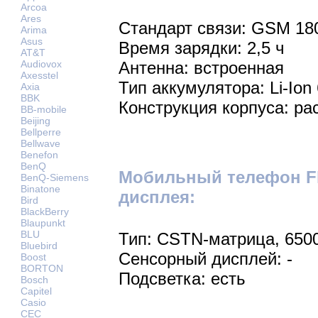
Arcoa
Ares
Стандарт связи: GSM 18
Arima
Asus
Время зарядки: 2,5 ч
AT&T
Audiovox
Антенна: встроенная
Axesstel
Тип аккумулятора: Li-Ion
Axia
BBK
Конструкция корпуса: р
BB-mobile
Beijing
Bellperre
Bellwave
Benefon
BenQ
Мобильный телефон Fl
BenQ-Siemens
Binatone
дисплея:
Bird
BlackBerry
Blaupunkt
BLU
Тип: CSTN-матрица, 650
Bluebird
Сенсорный дисплей: -
Boost
BORTON
Подсветка: есть
Bosch
Capitel
Casio
CEC