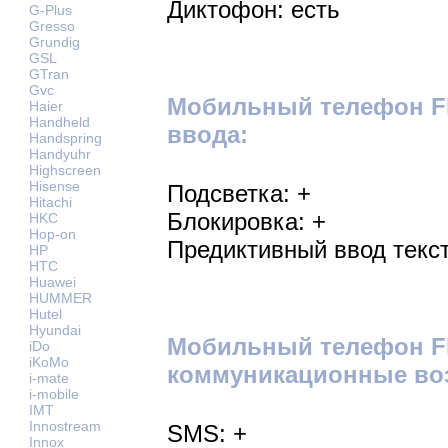
Диктофон: есть
G-Plus
Gresso
Grundig
GSL
GTran
Gvc
Мобильный телефон Fl
Haier
Handheld
ввода:
Handspring
Handyuhr
Highscreen
Hisense
Подсветка: +
Hitachi
Блокировка: +
HKC
Hop-on
Предиктивный ввод текст
HP
HTC
Huawei
HUMMER
Hutel
Hyundai
Мобильный телефон Fl
iDo
iKoMo
коммуникационные во
i-mate
i-mobile
IMT
Innostream
SMS: +
Innox