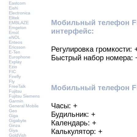
Eastcom
Eishi
Electronica
Elitek
Мобильный телефон Fl
EMBLAZE
Emgeton
интерфейс:
Emol
eNOL
Enteos
Ericsson
Регулировка громкости: 
E-Ten
Быстрый набор номера: 
Europhone
Explay
Ezio
FIC
Firefly
Fly
Мобильный телефон Fl
FreeTalk
Fujitsu
Fujitsu Siemens
Garmin
Часы: +
General Mobile
Geo
Будильник: +
Giga
Gigabyte
Календарь: +
Ginza
Калькулятор: +
Giya
GoldVish