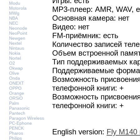
Игры: есть
Modu
MP3-плеер: AMR, WAV, е
Motorola
MWg
Основная камера: нет
NBA
NEC
Видео: нет
Neonode
NeoPoint
FM-приёмник: есть
Newgen
Количество записей теле
Nextel
Nintaus
Объем встроенной памят
Nokia
Nortel
Тип поддерживаемых кар
O2
Okwap
Поддерживаемые формат
Olive
Возможность присвоения
Onda
ONEXT
телефонной книги: +
OPPO
Orange
Возможность присвоения
ORSiO
Palm
телефонной книги: +
Panasonic
Pantech
Paragon Wireless
PC-Ephone
PENCK
English version:
Fly M140 
Pharos
Philips