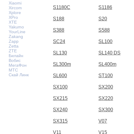
Xiaomi
S1180C
S1186
Xircom
Xplore
XPro
S188
S20
XTE
Yakumo
S388
S588
YourLine
Zakang
Zapp
SC24
SL100
Zetta
ZTE
SL130
SL140 DS
Билайн
Вобис
SL300m
SL400m
МегаФон
МТС
Скай Линк
SL600
ST100
SX100
SX200
SX215
SX220
SX240
SX300
SX315
V07
V11
V15