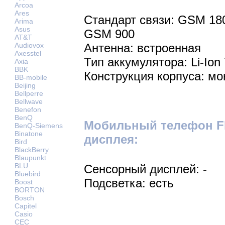
Arcoa
Ares
Стандарт связи: GSM 18
Arima
Asus
GSM 900
AT&T
Audiovox
Антенна: встроенная
Axesstel
Тип аккумулятора: Li-Ion
Axia
BBK
Конструкция корпуса: мо
BB-mobile
Beijing
Bellperre
Bellwave
Benefon
BenQ
Мобильный телефон Fl
BenQ-Siemens
Binatone
дисплея:
Bird
BlackBerry
Blaupunkt
BLU
Сенсорный дисплей: -
Bluebird
Подсветка: есть
Boost
BORTON
Bosch
Capitel
Casio
CEC