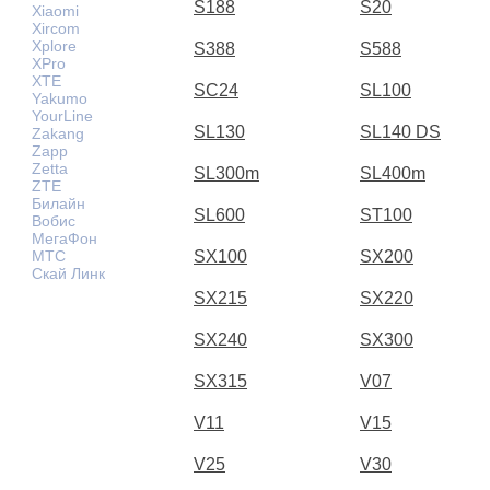
S188
S20
Xiaomi
Xircom
Xplore
S388
S588
XPro
XTE
SC24
SL100
Yakumo
YourLine
SL130
SL140 DS
Zakang
Zapp
Zetta
SL300m
SL400m
ZTE
Билайн
SL600
ST100
Вобис
МегаФон
МТС
SX100
SX200
Скай Линк
SX215
SX220
SX240
SX300
SX315
V07
V11
V15
V25
V30