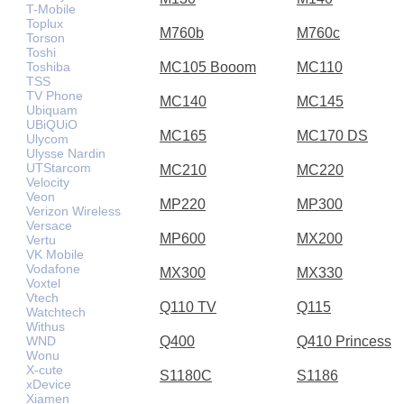
T-Mobile
Toplux
M760b
M760c
Torson
Toshi
Toshiba
MC105 Booom
MC110
TSS
TV Phone
MC140
MC145
Ubiquam
UBiQUiO
MC165
MC170 DS
Ulycom
Ulysse Nardin
UTStarcom
MC210
MC220
Velocity
Veon
MP220
MP300
Verizon Wireless
Versace
MP600
MX200
Vertu
VK Mobile
Vodafone
MX300
MX330
Voxtel
Vtech
Q110 TV
Q115
Watchtech
Withus
WND
Q400
Q410 Princess
Wonu
X-cute
S1180C
S1186
xDevice
Xiamen