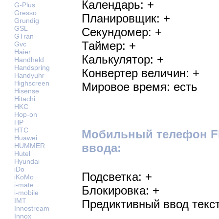
Календарь: +
G-Plus
Gresso
Планировщик: +
Grundig
GSL
Секундомер: +
GTran
Таймер: +
Gvc
Haier
Калькулятор: +
Handheld
Handspring
Конвертер величин: +
Handyuhr
Highscreen
Мировое время: есть
Hisense
Hitachi
HKC
Hop-on
HP
HTC
Мобильный телефон Fl
Huawei
ввода:
HUMMER
Hutel
Hyundai
iDo
Подсветка: +
iKoMo
i-mate
Блокировка: +
i-mobile
IMT
Предиктивный ввод текст
Innostream
Innox