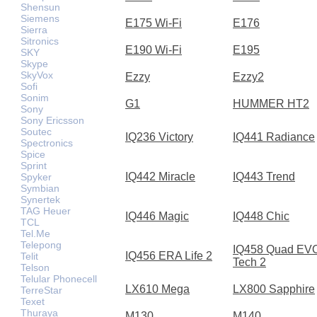
Shensun
Siemens
E175 Wi-Fi
E176
Sierra
Sitronics
E190 Wi-Fi
E195
SKY
Skype
SkyVox
Ezzy
Ezzy2
Sofi
Sonim
G1
HUMMER HT2
Sony
Sony Ericsson
Soutec
IQ236 Victory
IQ441 Radiance
Spectronics
Spice
Sprint
IQ442 Miracle
IQ443 Trend
Spyker
Symbian
Synertek
TAG Heuer
IQ446 Magic
IQ448 Chic
TCL
Tel.Me
Telepong
IQ458 Quad EV
IQ456 ERA Life 2
Telit
Tech 2
Telson
Telular Phonecell
LX610 Mega
LX800 Sapphire
TerreStar
Texet
Thuraya
M130
M140