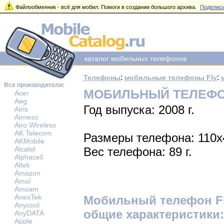
Файлообменник - всё для мобил. Помоги в создании большого архива.
Поделись
каталог мобильных телефонов
:
:
Телефоны
мобильные телефоны Fly
Все производители:
МОБИЛЬНЫЙ ТЕЛЕФОН
Acer
Aeg
Год выпуска: 2008 г.
Airis
Airness
Airo Wireless
AK Telecom
Размеры телефона: 110x
AKMobile
Alcatel
Вес телефона: 89 г.
Alphacell
Altek
Amazon
Amoi
Amsam
AnexTek
Мобильный телефон Fl
Anycool
общие характеристики:
AnyDATA
Apple