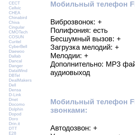
Мобильный телефон Fl
CECT
Cellvic
CHEA
Chinabird
Виброзвонок: +
Chiva
Cingular
Полифония: есть
CMOTech
COSUN
Бесшумный вызов: +
Curitel
Загрузка мелодий: +
CyberBell
Daewoo
Мелодии: +
Dallab
Dancal
Дополнительно: MP3 файл
Danger
DataWind
аудиовыход
DBTel
DealMakers
Dell
Densa
D-Link
Dnet
Мобильный телефон Fl
Docomo
звонками:
Dolphin
Dopod
Doro
Drin.it
Автодозвон: +
DTT
E28