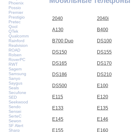
Мобильные телефоны 
Phoenix
Possio
Premier
Prestigio
2040
2040i
Pretec
Qool
A130
B400
QTek
Qualcomm
Rainford
B700 Duo
DS100
Realvision
ROAD
DS150
DS155
Rolsen
RoverPC
DS165
DS170
RWT
Sagem
Samsung
DS186
DS210
Sanyo
Saygus
DS500
E100
Seals
Secufone
E115
E120
SED
Seekwood
Sendo
E133
E135
Sensei
SerteC
E145
E146
Sewon
SF Alert
Sharp
E155
E160