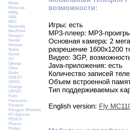
Modu
возможности:
Motorola
MWg
NBA
NEC
Игры: есть
Neonode
NeoPoint
MP3-плеер: MP3-проигр
Newgen
Основная камера: 2 мег
Nextel
Nintaus
разрешение 1600х1200 т
Nokia
Nortel
Видео: 3GP, возможност
O2
Okwap
Java-приложения: есть
Olive
Количество записей теле
Onda
ONEXT
Объем встроенной памят
OPPO
Orange
Тип поддерживаемых кар
ORSiO
Palm
Panasonic
English version:
Fly MC110
Pantech
Paragon Wireless
PC-Ephone
PENCK
Pharos
Philips