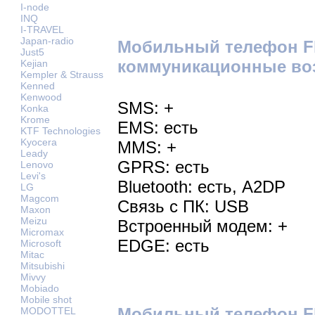
I-node
INQ
I-TRAVEL
Japan-radio
Мобильный телефон Fl
Just5
коммуникационные во
Kejian
Kempler & Strauss
Kenned
Kenwood
SMS: +
Konka
Krome
EMS: есть
KTF Technologies
Kyocera
MMS: +
Leady
GPRS: есть
Lenovo
Levi's
Bluetooth: есть, A2DP
LG
Magcom
Связь с ПК: USB
Maxon
Meizu
Встроенный модем: +
Micromax
EDGE: есть
Microsoft
Mitac
Mitsubishi
Mivvy
Mobiado
Mobile shot
Мобильный телефон Fl
MODOTTEL