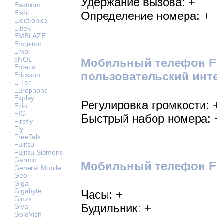
Удержание вызова: +
Eastcom
Eishi
Определение номера: +
Electronica
Elitek
EMBLAZE
Emgeton
Emol
eNOL
Мобильный телефон Fl
Enteos
пользовательский инт
Ericsson
E-Ten
Europhone
Explay
Регулировка громкости: 
Ezio
FIC
Быстрый набор номера: 
Firefly
Fly
FreeTalk
Fujitsu
Fujitsu Siemens
Garmin
Мобильный телефон Fl
General Mobile
Geo
Giga
Gigabyte
Часы: +
Ginza
Будильник: +
Giya
GoldVish