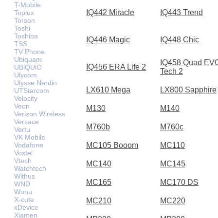
T-Mobile
IQ442 Miracle
IQ443 Trend
Toplux
Torson
Toshi
Toshiba
IQ446 Magic
IQ448 Chic
TSS
TV Phone
Ubiquam
IQ458 Quad EV
IQ456 ERA Life 2
UBiQUiO
Tech 2
Ulycom
Ulysse Nardin
LX610 Mega
LX800 Sapphire
UTStarcom
Velocity
Veon
M130
M140
Verizon Wireless
Versace
M760b
M760c
Vertu
VK Mobile
Vodafone
MC105 Booom
MC110
Voxtel
Vtech
MC140
MC145
Watchtech
Withus
MC165
MC170 DS
WND
Wonu
X-cute
MC210
MC220
xDevice
Xiamen