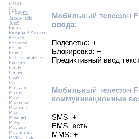
I-node
INQ
I-TRAVEL
Мобильный телефон Fl
Japan-radio
ввода:
Just5
Kejian
Kempler & Strauss
Kenned
Подсветка: +
Kenwood
Konka
Блокировка: +
Krome
KTF Technologies
Предиктивный ввод текст
Kyocera
Leady
Lenovo
Levi's
LG
Magcom
Мобильный телефон Fl
Maxon
коммуникационные во
Meizu
Micromax
Microsoft
Mitac
SMS: +
Mitsubishi
Mivvy
EMS: есть
Mobiado
Mobile shot
MMS: +
MODOTTEL