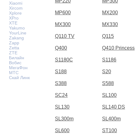
MP220
MP300
Xiaomi
Xircom
MP600
MX200
Xplore
XPro
XTE
MX300
MX330
Yakumo
YourLine
Q110 TV
Q115
Zakang
Zapp
Zetta
Q400
Q410 Princess
ZTE
Билайн
S1180C
S1186
Вобис
МегаФон
S188
S20
МТС
Скай Линк
S388
S588
SC24
SL100
SL130
SL140 DS
SL300m
SL400m
SL600
ST100