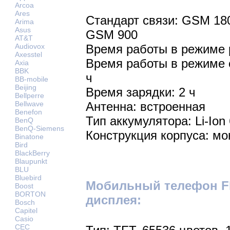
Arcoa
Ares
Стандарт связи: GSM 18
Arima
Asus
GSM 900
AT&T
Audiovox
Время работы в режиме р
Axesstel
Время работы в режиме 
Axia
BBK
ч
BB-mobile
Beijing
Время зарядки: 2 ч
Bellperre
Bellwave
Антенна: встроенная
Benefon
Тип аккумулятора: Li-Ion
BenQ
BenQ-Siemens
Конструкция корпуса: мо
Binatone
Bird
BlackBerry
Blaupunkt
BLU
Bluebird
Мобильный телефон Fl
Boost
BORTON
дисплея:
Bosch
Capitel
Casio
CEC