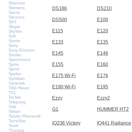
Shensun
Siemens
DS186
DS210
Sierra
Sitronics
DS500
E100
SKY
Skype
E115
E120
SkyVox
Sofi
Sonim
E133
E135
Sony
Sony Ericsson
E145
E146
Soutec
Spectronics
Spice
E155
E160
Sprint
Spyker
E175 Wi-Fi
E176
Symbian
Synertek
E190 Wi-Fi
E195
TAG Heuer
TCL
Tel.Me
Ezzy
Ezzy2
Telepong
Telit
G1
HUMMER HT2
Telson
Telular Phonecell
TerreStar
IQ236 Victory
IQ441 Radiance
Texet
Thuraya