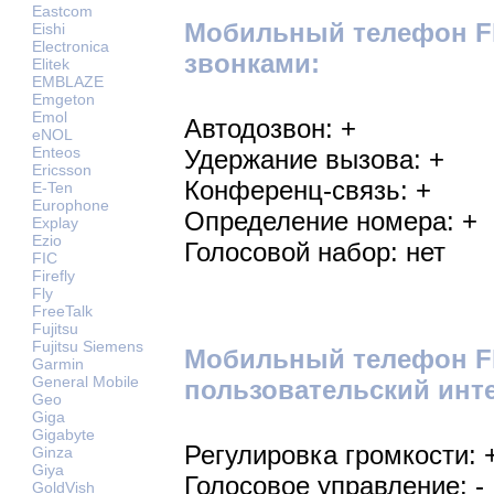
Eastcom
Мобильный телефон Fl
Eishi
Electronica
звонками:
Elitek
EMBLAZE
Emgeton
Emol
Автодозвон: +
eNOL
Enteos
Удержание вызова: +
Ericsson
Конференц-связь: +
E-Ten
Europhone
Определение номера: +
Explay
Ezio
Голосовой набор: нет
FIC
Firefly
Fly
FreeTalk
Fujitsu
Fujitsu Siemens
Мобильный телефон Fl
Garmin
General Mobile
пользовательский инт
Geo
Giga
Gigabyte
Регулировка громкости: 
Ginza
Giya
Голосовое управление: -
GoldVish