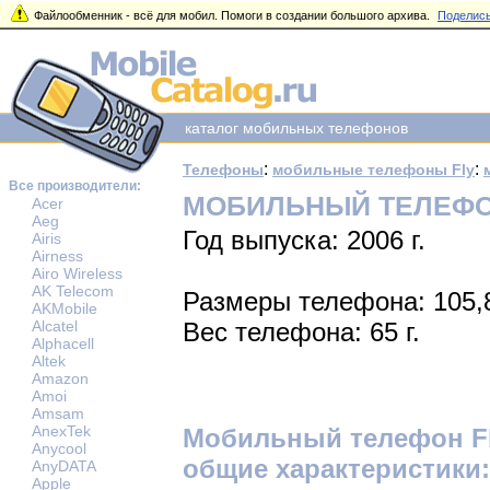
Файлообменник - всё для мобил. Помоги в создании большого архива.
Поделись
каталог мобильных телефонов
:
:
Телефоны
мобильные телефоны Fly
Все производители:
МОБИЛЬНЫЙ ТЕЛЕФОН
Acer
Aeg
Год выпуска: 2006 г.
Airis
Airness
Airo Wireless
AK Telecom
Размеры телефона: 105,
AKMobile
Alcatel
Вес телефона: 65 г.
Alphacell
Altek
Amazon
Amoi
Amsam
AnexTek
Мобильный телефон Fl
Anycool
общие характеристики:
AnyDATA
Apple