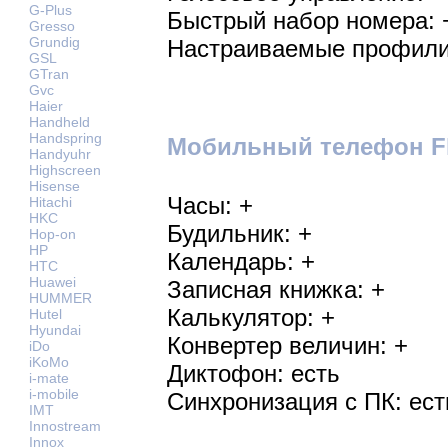
G-Plus
Быстрый набор номера: 
Gresso
Grundig
Настраиваемые профили
GSL
GTran
Gvc
Haier
Handheld
Handspring
Мобильный телефон Fl
Handyuhr
Highscreen
Hisense
Часы: +
Hitachi
HKC
Будильник: +
Hop-on
HP
Календарь: +
HTC
Huawei
Записная книжка: +
HUMMER
Калькулятор: +
Hutel
Hyundai
Конвертер величин: +
iDo
iKoMo
Диктофон: есть
i-mate
i-mobile
Синхронизация с ПК: ест
IMT
Innostream
Innox