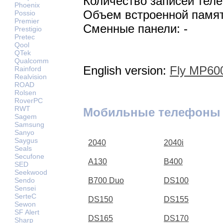
Количество записей теле
Phoenix
Объем встроенной памят
Possio
Premier
Сменные панели: -
Prestigio
Pretec
Qool
QTek
Qualcomm
English version:
Fly MP60
Rainford
Realvision
ROAD
Rolsen
RoverPC
RWT
Мобильные телефоны 
Sagem
Samsung
Sanyo
Saygus
2040
2040i
Seals
Secufone
A130
B400
SED
Seekwood
Sendo
B700 Duo
DS100
Sensei
SerteC
DS150
DS155
Sewon
SF Alert
DS165
DS170
Sharp