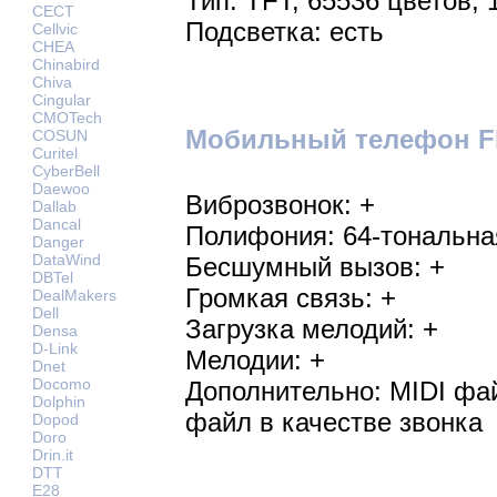
Тип: TFT, 65536 цветов, 
CECT
Подсветка: есть
Cellvic
CHEA
Chinabird
Chiva
Cingular
CMOTech
Мобильный телефон Fl
COSUN
Curitel
CyberBell
Daewoo
Виброзвонок: +
Dallab
Dancal
Полифония: 64-тональна
Danger
DataWind
Бесшумный вызов: +
DBTel
Громкая связь: +
DealMakers
Dell
Загрузка мелодий: +
Densa
D-Link
Мелодии: +
Dnet
Docomo
Дополнительно: MIDI фа
Dolphin
файл в качестве звонка
Dopod
Doro
Drin.it
DTT
E28