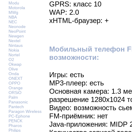
GPRS: класс 10
Modu
Motorola
WAP: 2.0
MWg
NBA
xHTML-браузер: +
NEC
Neonode
NeoPoint
Newgen
Nextel
Nintaus
Мобильный телефон Fl
Nokia
Nortel
возможности:
O2
Okwap
Olive
Игры: есть
Onda
ONEXT
MP3-плеер: есть
OPPO
Orange
Основная камера: 1.3 м
ORSiO
Palm
разрешение 1280х1024 т
Panasonic
Видео: возможность сье
Pantech
Paragon Wireless
FM-приёмник: нет
PC-Ephone
PENCK
Java-приложения: MIDP 
Pharos
Philips