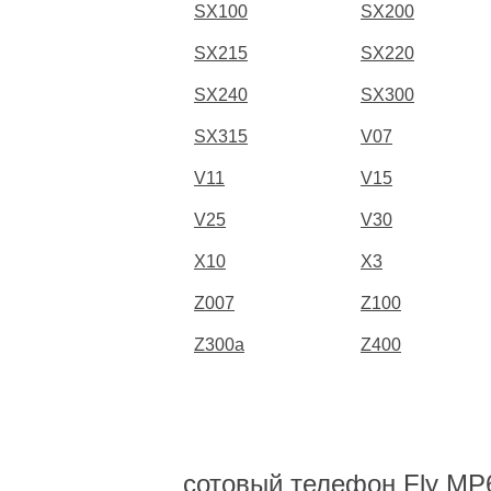
SX100
SX200
SX215
SX220
SX240
SX300
SX315
V07
V11
V15
V25
V30
X10
X3
Z007
Z100
Z300a
Z400
сотовый телефон Fly MP