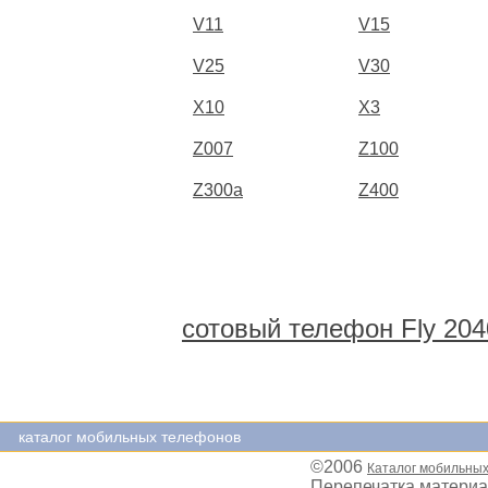
V11
V15
V25
V30
X10
X3
Z007
Z100
Z300a
Z400
сотовый телефон Fly 204
каталог мобильных телефонов
©2006
Каталог мобильны
Перепечатка материа