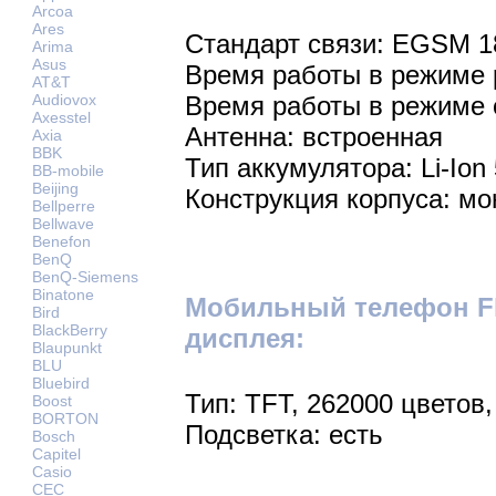
Arcoa
Ares
Стандарт связи: EGSM 
Arima
Asus
Время работы в режиме р
AT&T
Audiovox
Время работы в режиме 
Axesstel
Антенна: встроенная
Axia
BBK
Тип аккумулятора: Li-Ion
BB-mobile
Beijing
Конструкция корпуса: мо
Bellperre
Bellwave
Benefon
BenQ
BenQ-Siemens
Binatone
Мобильный телефон Fly
Bird
BlackBerry
дисплея:
Blaupunkt
BLU
Bluebird
Тип: TFT, 262000 цветов,
Boost
BORTON
Подсветка: есть
Bosch
Capitel
Casio
CEC