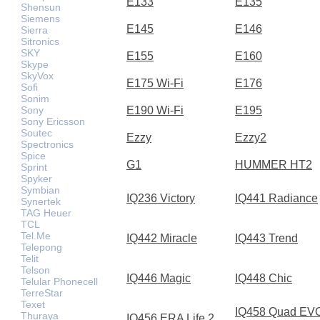
E133
E135
Shensun
Siemens
E145
E146
Sierra
Sitronics
SKY
E155
E160
Skype
SkyVox
E175 Wi-Fi
E176
Sofi
Sonim
Sony
E190 Wi-Fi
E195
Sony Ericsson
Soutec
Ezzy
Ezzy2
Spectronics
Spice
G1
HUMMER HT2
Sprint
Spyker
Symbian
IQ236 Victory
IQ441 Radiance
Synertek
TAG Heuer
TCL
Tel.Me
IQ442 Miracle
IQ443 Trend
Telepong
Telit
Telson
IQ446 Magic
IQ448 Chic
Telular Phonecell
TerreStar
Texet
IQ458 Quad EV
Thuraya
IQ456 ERA Life 2