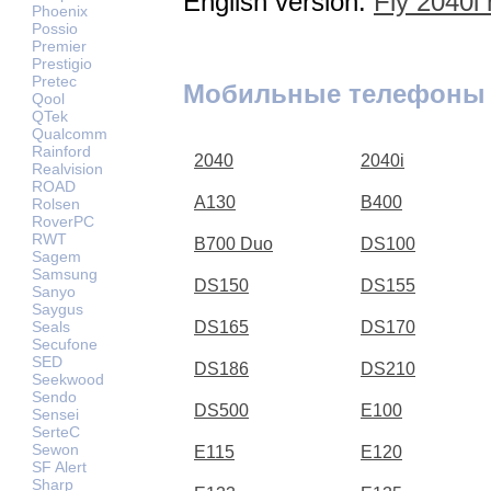
English version:
Fly 2040i
Phoenix
Possio
Premier
Prestigio
Pretec
Мобильные телефоны 
Qool
QTek
Qualcomm
Rainford
2040
2040i
Realvision
ROAD
A130
B400
Rolsen
RoverPC
RWT
B700 Duo
DS100
Sagem
Samsung
DS150
DS155
Sanyo
Saygus
Seals
DS165
DS170
Secufone
SED
DS186
DS210
Seekwood
Sendo
DS500
E100
Sensei
SerteC
Sewon
E115
E120
SF Alert
Sharp