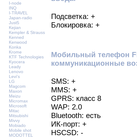
I-node
INQ
I-TRAVEL
Подсветка: +
Japan-radio
Just5
Блокировка: +
Kejian
Kempler & Strauss
Kenned
Kenwood
Konka
Krome
Мобильный телефон Fly
KTF Technologies
коммуникационные во
Kyocera
Leady
Lenovo
Levi's
SMS: +
LG
Magcom
MMS: +
Maxon
Meizu
GPRS: класс 8
Micromax
WAP: 2.0
Microsoft
Mitac
Bluetooth: есть
Mitsubishi
Mivvy
ИК-порт: +
Mobiado
Mobile shot
HSCSD: -
MODOTTEL