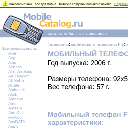
Файлообменник - всё для мобил. Помоги в создании большого архива.
Поделись
каталог мобильных телефонов
:
:
Телефоны
мобильные телефоны Fly
Все производители:
МОБИЛЬНЫЙ ТЕЛЕФОН
Acer
Aeg
Год выпуска: 2006 г.
Airis
Airness
Airo Wireless
AK Telecom
Размеры телефона: 92x
AKMobile
Alcatel
Вес телефона: 57 г.
Alphacell
Altek
Amazon
Amoi
Amsam
AnexTek
Мобильный телефон Fl
Anycool
характеристики:
AnyDATA
Apple