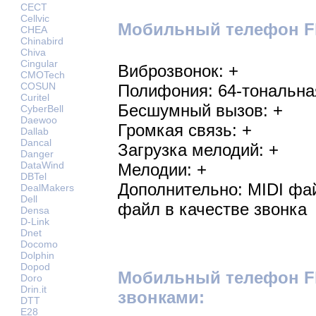
CECT
Cellvic
Мобильный телефон Fly
CHEA
Chinabird
Chiva
Cingular
Виброзвонок: +
CMOTech
COSUN
Полифония: 64-тональна
Curitel
Бесшумный вызов: +
CyberBell
Daewoo
Громкая связь: +
Dallab
Dancal
Загрузка мелодий: +
Danger
DataWind
Мелодии: +
DBTel
Дополнительно: MIDI фа
DealMakers
Dell
файл в качестве звонка
Densa
D-Link
Dnet
Docomo
Dolphin
Dopod
Мобильный телефон Fl
Doro
Drin.it
звонками:
DTT
E28