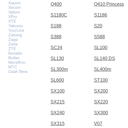
Xiaomi
Q400
Q410 Princess
Xircom
Xplore
S1180C
S1186
XPro
XTE
Yakumo
S188
S20
YourLine
Zakang
S388
S588
Zapp
Zetta
SC24
SL100
ZTE
Билайн
Вобис
SL130
SL140 DS
МегаФон
МТС
SL300m
SL400m
Скай Линк
SL600
ST100
SX100
SX200
SX215
SX220
SX240
SX300
SX315
V07