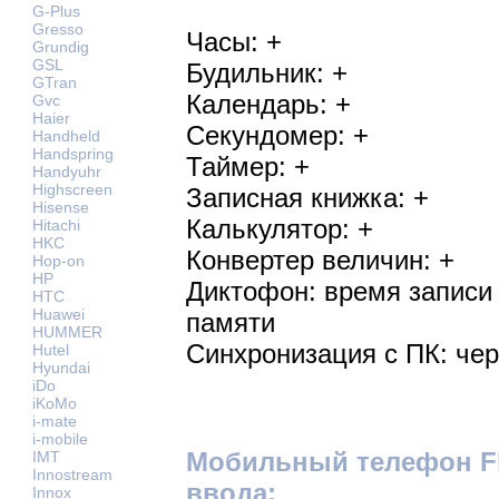
G-Plus
Gresso
Часы: +
Grundig
GSL
Будильник: +
GTran
Календарь: +
Gvc
Haier
Секундомер: +
Handheld
Handspring
Таймер: +
Handyuhr
Highscreen
Записная книжка: +
Hisense
Калькулятор: +
Hitachi
HKC
Конвертер величин: +
Hop-on
HP
Диктофон: время записи 
HTC
Huawei
памяти
HUMMER
Синхронизация с ПК: че
Hutel
Hyundai
iDo
iKoMo
i-mate
i-mobile
Мобильный телефон Fly
IMT
Innostream
ввода:
Innox