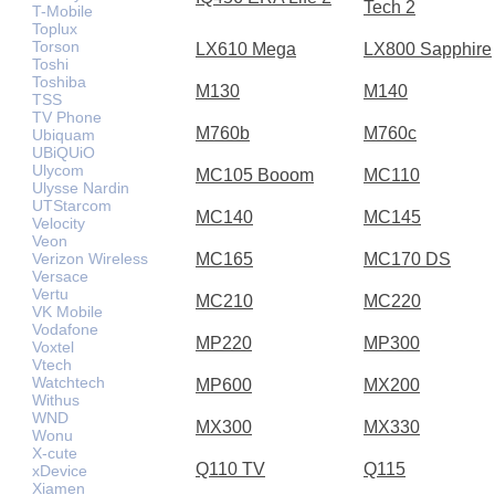
Tech 2
T-Mobile
Toplux
Torson
LX610 Mega
LX800 Sapphire
Toshi
Toshiba
M130
M140
TSS
TV Phone
M760b
M760c
Ubiquam
UBiQUiO
Ulycom
MC105 Booom
MC110
Ulysse Nardin
UTStarcom
MC140
MC145
Velocity
Veon
Verizon Wireless
MC165
MC170 DS
Versace
Vertu
MC210
MC220
VK Mobile
Vodafone
MP220
MP300
Voxtel
Vtech
Watchtech
MP600
MX200
Withus
WND
MX300
MX330
Wonu
X-cute
Q110 TV
Q115
xDevice
Xiamen