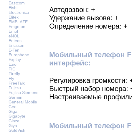
Eastcom
Eishi
Автодозвон: +
Electronica
Удержание вызова: +
Elitek
EMBLAZE
Определение номера: +
Emgeton
Emol
eNOL
Enteos
Ericsson
E-Ten
Мобильный телефон Fl
Europhone
Explay
интерфейс:
Ezio
FIC
Firefly
Fly
Регулировка громкости: 
FreeTalk
Быстрый набор номера: 
Fujitsu
Fujitsu Siemens
Настраиваемые профили
Garmin
General Mobile
Geo
Giga
Gigabyte
Ginza
Мобильный телефон Fly
Giya
GoldVish