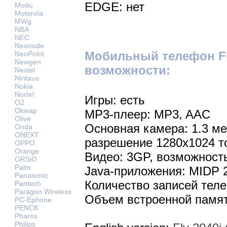
EDGE: нет
Modu
Motorola
MWg
NBA
NEC
Neonode
Мобильный телефон Fl
NeoPoint
Newgen
возможности:
Nextel
Nintaus
Nokia
Nortel
Игры: есть
O2
Okwap
MP3-плеер: MP3, AAC
Olive
Основная камера: 1.3 м
Onda
ONEXT
разрешение 1280х1024 т
OPPO
Orange
Видео: 3GP, возможност
ORSiO
Palm
Java-приложения: MIDP 
Panasonic
Количество записей теле
Pantech
Paragon Wireless
Объем встроенной памят
PC-Ephone
PENCK
Pharos
Philips