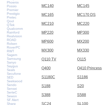
Phoenix
MC140
MC145
Possio
Premier
Prestigio
MC165
MC170 DS
Pretec
Qool
MC210
MC220
QTek
Qualcomm
MP220
MP300
Rainford
Realvision
ROAD
MP600
MX200
Rolsen
RoverPC
MX300
MX330
RWT
Sagem
Samsung
Q110 TV
Q115
Sanyo
Saygus
Q400
Q410 Princess
Seals
Secufone
S1180C
S1186
SED
Seekwood
Sendo
S188
S20
Sensei
SerteC
S388
S588
Sewon
SF Alert
SC24
SL100
Sharp