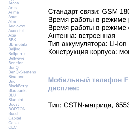
Arcoa
Ares
Стандарт связи: GSM 18
Arima
Asus
Время работы в режиме р
AT&T
Audiovox
Время работы в режиме 
Axesstel
Антенна: встроенная
Axia
BBK
Тип аккумулятора: Li-Ion
BB-mobile
Beijing
Конструкция корпуса: мо
Bellperre
Bellwave
Benefon
BenQ
BenQ-Siemens
Binatone
Мобильный телефон Fl
Bird
BlackBerry
дисплея:
Blaupunkt
BLU
Bluebird
Тип: CSTN-матрица, 655
Boost
BORTON
Bosch
Capitel
Casio
CEC