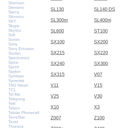
Shensun
Siemens
SL130
SL140 DS
Sierra
Sitronics
SL300m
SL400m
SKY
Skype
SkyVox
SL600
ST100
Sofi
Sonim
SX100
SX200
Sony
Sony Ericsson
SX215
SX220
Soutec
Spectronics
Spice
SX240
SX300
Sprint
Spyker
SX315
V07
Symbian
Synertek
V11
V15
TAG Heuer
TCL
Tel.Me
V25
V30
Telepong
Telit
X10
X3
Telson
Telular Phonecell
TerreStar
Z007
Z100
Texet
Thuraya