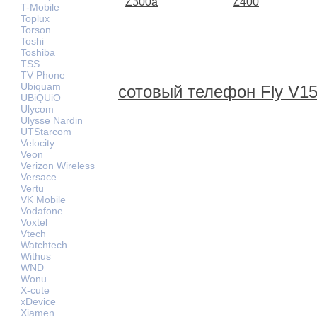
Z300a
Z400
T-Mobile
Toplux
Torson
Toshi
Toshiba
TSS
TV Phone
Ubiquam
сотовый телефон Fly V1
UBiQUiO
Ulycom
Ulysse Nardin
UTStarcom
Velocity
Veon
Verizon Wireless
Versace
Vertu
VK Mobile
Vodafone
Voxtel
Vtech
Watchtech
Withus
WND
Wonu
X-cute
xDevice
Xiamen