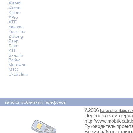
Xiaomi
Xircom
Xplore
XPro
XTE
Yakumo
YourLine
Zakang
Zapp
Zetta
ZTE
Билайн
Вобис
МегаФон
МТС
Скай Линк
каталог мобильных телефонов
©2006
Каталог мобильны
Перепечатка материа
http://www.mobilecatal
Руководитель проекта
Время работы скрипта: