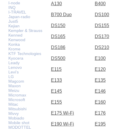
I-node
A130
B400
INQ
I-TRAVEL
B700 Duo
DS100
Japan-radio
Just5
DS150
DS155
Kejian
Kempler & Strauss
Kenned
DS165
DS170
Kenwood
Konka
DS186
DS210
Krome
KTF Technologies
DS500
E100
Kyocera
Leady
Lenovo
E115
E120
Levi's
LG
E133
E135
Magcom
Maxon
Meizu
E145
E146
Micromax
Microsoft
E155
E160
Mitac
Mitsubishi
E175 Wi-Fi
E176
Mivvy
Mobiado
Mobile shot
E190 Wi-Fi
E195
MODOTTEL