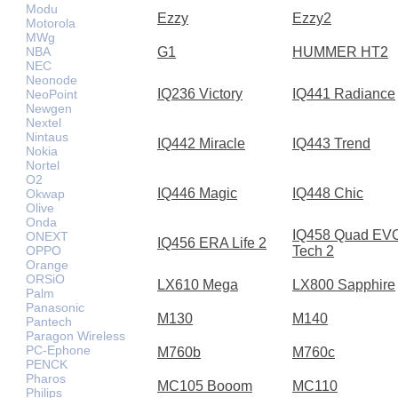
Modu
Ezzy
Ezzy2
Motorola
MWg
G1
HUMMER HT2
NBA
NEC
Neonode
IQ236 Victory
IQ441 Radiance
NeoPoint
Newgen
Nextel
Nintaus
IQ442 Miracle
IQ443 Trend
Nokia
Nortel
O2
IQ446 Magic
IQ448 Chic
Okwap
Olive
Onda
IQ458 Quad EV
ONEXT
IQ456 ERA Life 2
Tech 2
OPPO
Orange
ORSiO
LX610 Mega
LX800 Sapphire
Palm
Panasonic
M130
M140
Pantech
Paragon Wireless
PC-Ephone
M760b
M760c
PENCK
Pharos
MC105 Booom
MC110
Philips