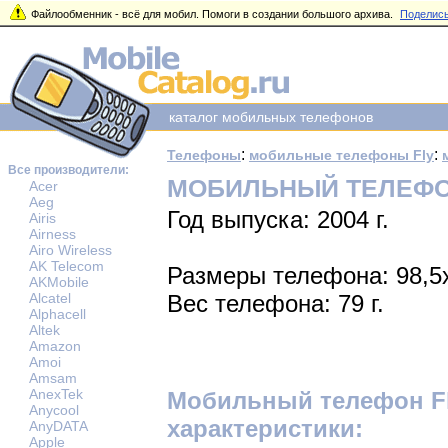
Файлообменник - всё для мобил. Помоги в создании большого архива.
Поделись
каталог мобильных телефонов
:
:
Телефоны
мобильные телефоны Fly
Все производители:
МОБИЛЬНЫЙ ТЕЛЕФОН
Acer
Aeg
Год выпуска: 2004 г.
Airis
Airness
Airo Wireless
AK Telecom
Размеры телефона: 98,5
AKMobile
Alcatel
Вес телефона: 79 г.
Alphacell
Altek
Amazon
Amoi
Amsam
AnexTek
Мобильный телефон Fl
Anycool
характеристики:
AnyDATA
Apple