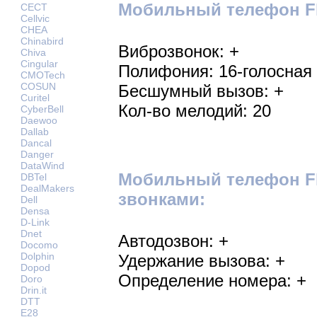
Мобильный телефон Fly
CECT
Cellvic
CHEA
Chinabird
Виброзвонок: +
Chiva
Cingular
Полифония: 16-голосная
CMOTech
COSUN
Бесшумный вызов: +
Curitel
Кол-во мелодий: 20
CyberBell
Daewoo
Dallab
Dancal
Danger
DataWind
Мобильный телефон Fl
DBTel
DealMakers
звонками:
Dell
Densa
D-Link
Dnet
Автодозвон: +
Docomo
Dolphin
Удержание вызова: +
Dopod
Определение номера: +
Doro
Drin.it
DTT
E28