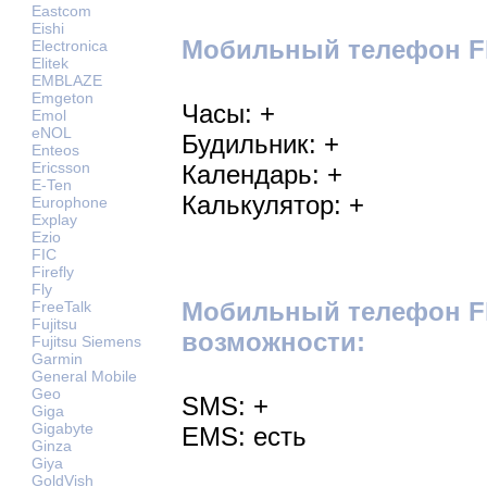
Eastcom
Eishi
Мобильный телефон Fly
Electronica
Elitek
EMBLAZE
Emgeton
Часы: +
Emol
eNOL
Будильник: +
Enteos
Ericsson
Календарь: +
E-Ten
Калькулятор: +
Europhone
Explay
Ezio
FIC
Firefly
Fly
Мобильный телефон Fl
FreeTalk
Fujitsu
возможности:
Fujitsu Siemens
Garmin
General Mobile
Geo
SMS: +
Giga
Gigabyte
EMS: есть
Ginza
Giya
GoldVish