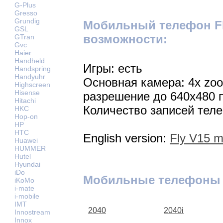
G-Plus
Gresso
Grundig
Мобильный телефон Fl
GSL
возможности:
GTran
Gvc
Haier
Handheld
Игры: есть
Handspring
Handyuhr
Основная камера: 4x zoo
Highscreen
Hisense
разрешение до 640х480 
Hitachi
Количество записей теле
HKC
Hop-on
HP
HTC
English version:
Fly V15 m
Huawei
HUMMER
Hutel
Hyundai
iDo
Мобильные телефоны 
iKoMo
i-mate
i-mobile
IMT
2040
2040i
Innostream
Innox