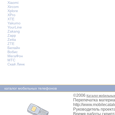
Xiaomi
Xircom
Xplore
XPro
XTE
Yakumo
YourLine
Zakang
Zapp
Zetta
ZTE
Билайн
Вобис
МегаФон
МТС
Скай Линк
каталог мобильных телефонов
©2006
Каталог мобильны
Перепечатка материа
http://www.mobilecatal
Руководитель проекта
Время работы скрипта: