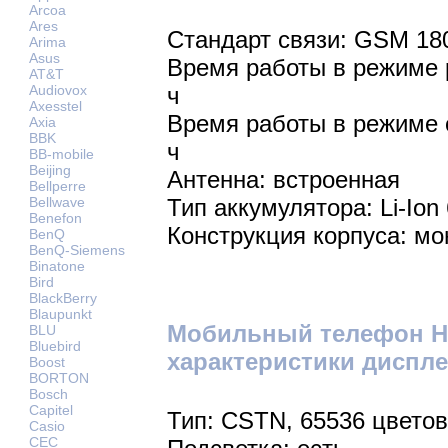
Arcoa
Ares
Стандарт связи: GSM 18
Arima
Asus
Время работы в режиме р
AT&T
Audiovox
ч
Axesstel
Время работы в режиме 
Axia
BBK
ч
BB-mobile
Beijing
Антенна: встроенная
Bellperre
Bellwave
Тип аккумулятора: Li-Ion
Benefon
Конструкция корпуса: мо
BenQ
BenQ-Siemens
Binatone
Bird
BlackBerry
Blaupunkt
Мобильный телефон Ha
BLU
Bluebird
характеристики диспле
Boost
BORTON
Bosch
Capitel
Тип: CSTN, 65536 цветов
Casio
CEC