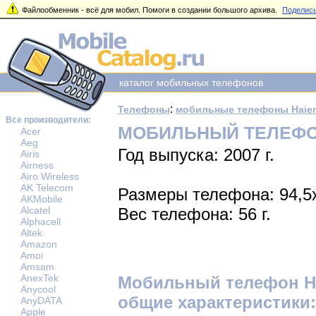
Файлообменник - всё для мобил. Помоги в создании большого архива.
Поделись
каталог мобильных телефонов
:
Телефоны
мобильные телефоны Haier
Все производители:
МОБИЛЬНЫЙ ТЕЛЕФОН
Acer
Aeg
Год выпуска: 2007 г.
Airis
Airness
Airo Wireless
AK Telecom
Размеры телефона: 94,5
AKMobile
Alcatel
Вес телефона: 56 г.
Alphacell
Altek
Amazon
Amoi
Amsam
AnexTek
Мобильный телефон Ha
Anycool
общие характеристики:
AnyDATA
Apple