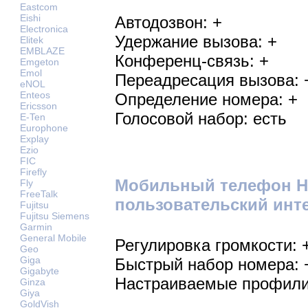
Eastcom
Eishi
Автодозвон: +
Electronica
Удержание вызова: +
Elitek
EMBLAZE
Конференц-связь: +
Emgeton
Emol
Переадресация вызова: 
eNOL
Enteos
Определение номера: +
Ericsson
Голосовой набор: есть
E-Ten
Europhone
Explay
Ezio
FIC
Firefly
Мобильный телефон Ha
Fly
FreeTalk
пользовательский инт
Fujitsu
Fujitsu Siemens
Garmin
General Mobile
Регулировка громкости: 
Geo
Giga
Быстрый набор номера: 
Gigabyte
Настраиваемые профили
Ginza
Giya
GoldVish