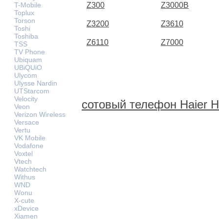
T-Mobile
Z300
Z3000B
Toplux
Torson
Z3200
Z3610
Toshi
Toshiba
Z6110
Z7000
TSS
TV Phone
Ubiquam
UBiQUiO
Ulycom
Ulysse Nardin
UTStarcom
Velocity
сотовый телефон Haier 
Veon
Verizon Wireless
Versace
Vertu
VK Mobile
Vodafone
Voxtel
Vtech
Watchtech
Withus
WND
Wonu
X-cute
xDevice
Xiamen