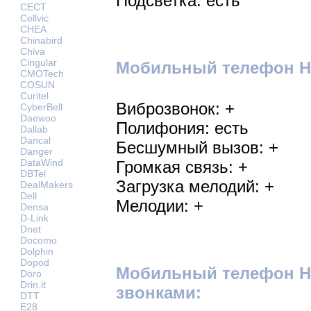
Подсветка: есть
CECT
Cellvic
CHEA
Chinabird
Chiva
Cingular
Мобильный телефон Hai
CMOTech
COSUN
Curitel
Виброзвонок: +
CyberBell
Daewoo
Полифония: есть
Dallab
Dancal
Бесшумный вызов: +
Danger
DataWind
Громкая связь: +
DBTel
Загрузка мелодий: +
DealMakers
Dell
Мелодии: +
Densa
D-Link
Dnet
Docomo
Dolphin
Dopod
Мобильный телефон Ha
Doro
Drin.it
звонками:
DTT
E28