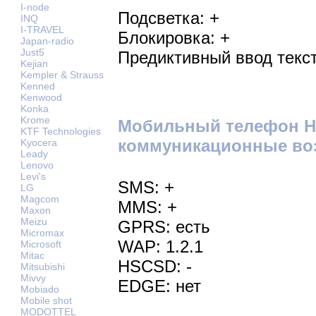
I-node
Подсветка: +
INQ
I-TRAVEL
Блокировка: +
Japan-radio
Just5
Предиктивный ввод текст
Kejian
Kempler & Strauss
Kenned
Kenwood
Konka
Krome
Мобильный телефон Ha
KTF Technologies
коммуникационные во
Kyocera
Leady
Lenovo
Levi's
SMS: +
LG
Magcom
MMS: +
Maxon
Meizu
GPRS: есть
Micromax
WAP: 1.2.1
Microsoft
Mitac
HSCSD: -
Mitsubishi
Mivvy
EDGE: нет
Mobiado
Mobile shot
MODOTTEL