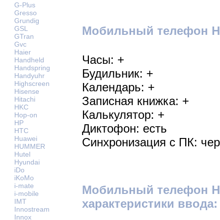
G-Plus
Gresso
Grundig
Мобильный телефон Hai
GSL
GTran
Gvc
Haier
Часы: +
Handheld
Handspring
Будильник: +
Handyuhr
Highscreen
Календарь: +
Hisense
Записная книжка: +
Hitachi
HKC
Калькулятор: +
Hop-on
HP
Диктофон: есть
HTC
Huawei
Синхронизация с ПК: че
HUMMER
Hutel
Hyundai
iDo
iKoMo
i-mate
Мобильный телефон Ha
i-mobile
характеристики ввода:
IMT
Innostream
Innox