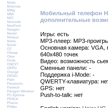
Modu
Motorola
MWg
Мобильный телефон Ha
NBA
NEC
дополнительные возм
Neonode
NeoPoint
Newgen
Игры: есть
Nextel
Nintaus
MP3-плеер: MP3-проигр
Nokia
Nortel
Основная камера: VGA,
O2
Okwap
640х480 точек
Olive
Видео: возможность сье
Onda
ONEXT
Сменные панели: -
OPPO
Orange
Поддержка i-Mode: -
ORSiO
Palm
QWERTY-клавиатура: не
Panasonic
GPS: нет
Pantech
Paragon Wireless
Push-to-talk: нет
PC-Ephone
PENCK
Pharos
Philips