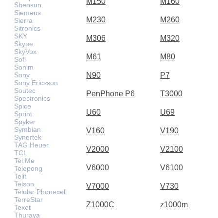
M150
M160
Shensun
Siemens
M230
M260
Sierra
Sitronics
SKY
M306
M320
Skype
SkyVox
M61
M80
Sofi
Sonim
Sony
N90
P7
Sony Ericsson
Soutec
PenPhone P6
T3000
Spectronics
Spice
U60
U69
Sprint
Spyker
Symbian
V160
V190
Synertek
TAG Heuer
V2000
V2100
TCL
Tel.Me
V6000
V6100
Telepong
Telit
Telson
V7000
V730
Telular Phonecell
TerreStar
Z1000C
z1000m
Texet
Thuraya