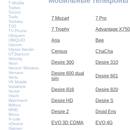
Мобильные телефоны
T-Mobile
Toplux
Torson
Toshi
7 Mozart
7 Pro
Toshiba
TSS
7 Trophy
Advantage X75
TV Phone
Ubiquam
UBiQUiO
Aria
Bee
Ulycom
Ulysse Nardin
Census
ChaCha
UTStarcom
Velocity
Desire 300
Desire 310
Veon
Verizon Wireless
Versace
Desire 600 dual
Desire 601
Vertu
sim
VK Mobile
Vodafone
Desire 816
Desire 820
Voxtel
Vtech
Watchtech
Desire HD
Desire S
Withus
WND
Desire Z
Droid Eris
Wonu
X-cute
EVO 3D CDMA
EVO 4G
xDevice
Xiamen