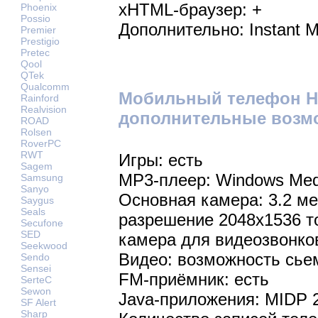
xHTML-браузер: +
Phoenix
Possio
Дополнительно: Instant M
Premier
Prestigio
Pretec
Qool
QTek
Qualcomm
Мобильный телефон HT
Rainford
Realvision
дополнительные возм
ROAD
Rolsen
RoverPC
RWT
Игры: есть
Sagem
MP3-плеер: Windows Medi
Samsung
Sanyo
Основная камера: 3.2 м
Saygus
Seals
разрешение 2048х1536 т
Secufone
SED
камера для видеозвонко
Seekwood
Видео: возможность сье
Sendo
Sensei
FM-приёмник: есть
SerteC
Sewon
Java-приложения: MIDP 
SF Alert
Sharp