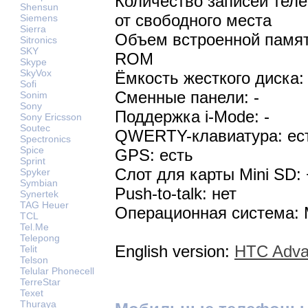
Количество записей теле
Shensun
от свободного места
Siemens
Sierra
Объем встроенной памят
Sitronics
SKY
ROM
Skype
SkyVox
Ёмкость жесткого диска:
Sofi
Сменные панели: -
Sonim
Sony
Поддержка i-Mode: -
Sony Ericsson
Soutec
QWERTY-клавиатура: ес
Spectronics
Spice
GPS: есть
Sprint
Слот для карты Mini SD: 
Spyker
Symbian
Push-to-talk: нет
Synertek
TAG Heuer
Операционная система: M
TCL
Tel.Me
Telepong
English version:
HTC Adva
Telit
Telson
Telular Phonecell
TerreStar
Texet
Thuraya