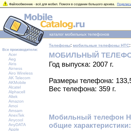
Файлообменник - всё для мобил. Помоги в создании большого архива.
Поделись
каталог мобильных телефонов
:
Телефоны
мобильные телефоны HTC
Все производители:
МОБИЛЬНЫЙ ТЕЛЕФОН
Acer
Aeg
Год выпуска: 2007 г.
Airis
Airness
Airo Wireless
AK Telecom
Размеры телефона: 133,
AKMobile
Alcatel
Вес телефона: 359 г.
Alphacell
Altek
Amazon
Amoi
Amsam
AnexTek
Мобильный телефон HT
Anycool
общие характеристики:
AnyDATA
Apple