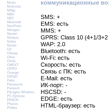
коммуникационные во
Modu
Motorola
MWg
NBA
SMS: +
NEC
Neonode
EMS: есть
NeoPoint
MMS: +
Newgen
Nextel
GPRS: Class 10 (4+1/3+2 
Nintaus
Nokia
WAP: 2.0
Nortel
O2
Bluetooth: есть
Okwap
Wi-Fi: есть
Olive
Onda
Скорость: есть
ONEXT
OPPO
Связь с ПК: есть
Orange
ORSiO
E-Mail: есть
Palm
ИК-порт: -
Panasonic
Pantech
HSCSD: -
Paragon Wireless
PC-Ephone
EDGE: есть
PENCK
Pharos
HTML-браузер: есть
Philips