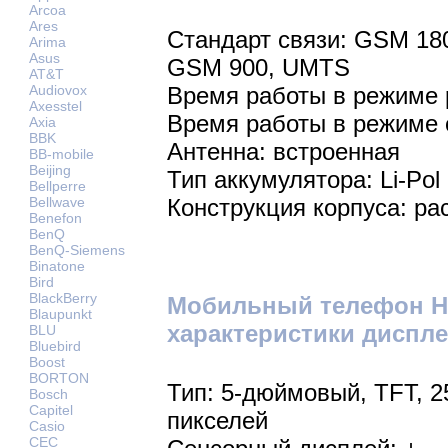
Arcoa
Ares
Стандарт связи: GSM 18
Arima
Asus
GSM 900, UMTS
AT&T
Audiovox
Время работы в режиме р
Axesstel
Время работы в режиме 
Axia
BBK
Антенна: встроенная
BB-mobile
Beijing
Тип аккумулятора: Li-Pol
Bellperre
Bellwave
Конструкция корпуса: р
Benefon
BenQ
BenQ-Siemens
Binatone
Bird
BlackBerry
Мобильный телефон HT
Blaupunkt
характеристики диспле
BLU
Bluebird
Boost
BORTON
Тип: 5-дюймовый, TFT, 2
Bosch
Capitel
пикселей
Casio
CEC