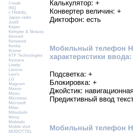
Калькулятор: +
I-node
INQ
Конвертер величин: +
I-TRAVEL
Japan-radio
Диктофон: есть
Just5
Kejian
Kempler & Strauss
Kenned
Kenwood
Konka
Мобильный телефон HT
Krome
характеристики ввода:
KTF Technologies
Kyocera
Leady
Lenovo
Подсветка: +
Levi's
LG
Блокировка: +
Magcom
Maxon
Джойстик: навигационна
Meizu
Предиктивный ввод текст
Micromax
Microsoft
Mitac
Mitsubishi
Mivvy
Mobiado
Мобильный телефон HT
Mobile shot
MODOTTEL