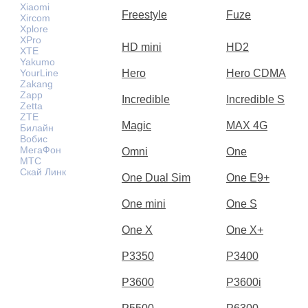
Xiaomi
Freestyle
Fuze
Xircom
Xplore
XPro
HD mini
HD2
XTE
Yakumo
YourLine
Hero
Hero CDMA
Zakang
Zapp
Incredible
Incredible S
Zetta
ZTE
Magic
MAX 4G
Билайн
Вобис
МегаФон
Omni
One
МТС
Скай Линк
One Dual Sim
One E9+
One mini
One S
One X
One X+
P3350
P3400
P3600
P3600i