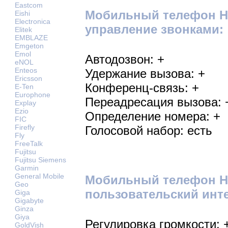
Eastcom
Мобильный телефон HT
Eishi
Electronica
управление звонками:
Elitek
EMBLAZE
Emgeton
Emol
Автодозвон: +
eNOL
Enteos
Удержание вызова: +
Ericsson
Конференц-связь: +
E-Ten
Europhone
Переадресация вызова: 
Explay
Ezio
Определение номера: +
FIC
Firefly
Голосовой набор: есть
Fly
FreeTalk
Fujitsu
Fujitsu Siemens
Garmin
General Mobile
Мобильный телефон HT
Geo
пользовательский инт
Giga
Gigabyte
Ginza
Giya
Регулировка громкости: 
GoldVish