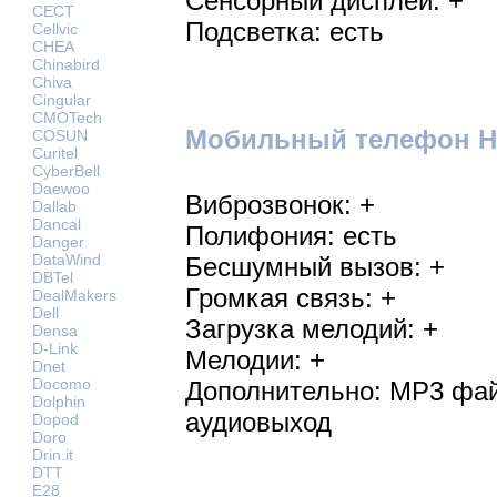
Сенсорный дисплей: +
CECT
Подсветка: есть
Cellvic
CHEA
Chinabird
Chiva
Cingular
CMOTech
Мобильный телефон HT
COSUN
Curitel
CyberBell
Daewoo
Виброзвонок: +
Dallab
Dancal
Полифония: есть
Danger
DataWind
Бесшумный вызов: +
DBTel
Громкая связь: +
DealMakers
Dell
Загрузка мелодий: +
Densa
D-Link
Мелодии: +
Dnet
Docomo
Дополнительно: MP3 файл
Dolphin
аудиовыход
Dopod
Doro
Drin.it
DTT
E28