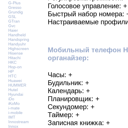
G-Plus
Голосовое управление: +
Gresso
Grundig
Быстрый набор номера: 
GSL
Настраиваемые профили
GTran
Gvc
Haier
Handheld
Handspring
Handyuhr
Мобильный телефон HT
Highscreen
Hisense
органайзер:
Hitachi
HKC
Hop-on
HP
Часы: +
HTC
Huawei
Будильник: +
HUMMER
Календарь: +
Hutel
Hyundai
Планировщик: +
iDo
iKoMo
Секундомер: +
i-mate
i-mobile
Таймер: +
IMT
Записная книжка: +
Innostream
Innox