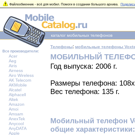
Файлообменник - всё для мобил. Помоги в создании большого архива.
Поделись
каталог мобильных телефонов
:
Телефоны
мобильные телефоны Voxte
Все производители:
МОБИЛЬНЫЙ ТЕЛЕФО
Acer
Aeg
Год выпуска: 2006 г.
Airis
Airness
Airo Wireless
AK Telecom
Размеры телефона: 108x
AKMobile
Alcatel
Вес телефона: 135 г.
Alphacell
Altek
Amazon
Amoi
Amsam
AnexTek
Мобильный телефон Vo
Anycool
общие характеристики:
AnyDATA
Apple