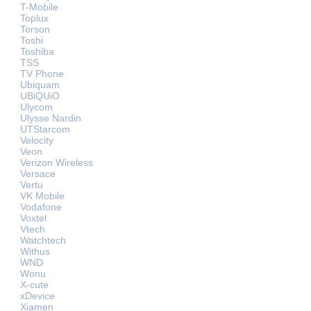
T-Mobile
Toplux
Torson
Toshi
Toshiba
TSS
TV Phone
Ubiquam
UBiQUiO
Ulycom
Ulysse Nardin
UTStarcom
Velocity
Veon
Verizon Wireless
Versace
Vertu
VK Mobile
Vodafone
Voxtel
Vtech
Watchtech
Withus
WND
Wonu
X-cute
xDevice
Xiamen