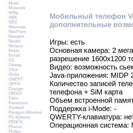
Modu
Motorola
MWg
Мобильный телефон Vo
NBA
NEC
дополнительные возм
Neonode
NeoPoint
Newgen
Игры: есть
Nextel
Nintaus
Основная камера: 2 мег
Nokia
Nortel
разрешение 1600х1200 т
O2
Okwap
Видео: возможность сье
Olive
Java-приложения: MIDP 
Onda
ONEXT
Количество записей теле
OPPO
Orange
телефона + SiM карта
ORSiO
Palm
Объем встроенной памят
Panasonic
Поддержка i-Mode: -
Pantech
Paragon Wireless
QWERTY-клавиатура: не
PC-Ephone
PENCK
Операционная система: M
Pharos
Philips