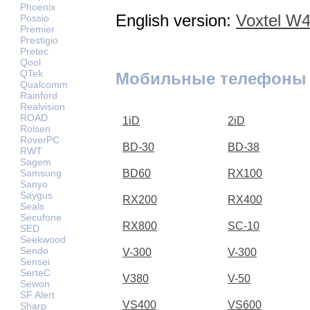
Phoenix
English version:
Voxtel W4
Possio
Premier
Prestigio
Pretec
Qool
QTek
Мобильные телефоны 
Qualcomm
Rainford
Realvision
ROAD
1iD
2iD
Rolsen
RoverPC
BD-30
BD-38
RWT
Sagem
Samsung
BD60
RX100
Sanyo
Saygus
RX200
RX400
Seals
Secufone
RX800
SC-10
SED
Seekwood
Sendo
V-300
V-300
Sensei
SerteC
V380
V-50
Sewon
SF Alert
VS400
VS600
Sharp