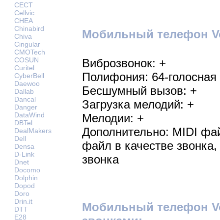
CECT
Cellvic
CHEA
Chinabird
Мобильный телефон Vox
Chiva
Cingular
CMOTech
COSUN
Виброзвонок: +
Curitel
Полифония: 64-голосная
CyberBell
Daewoo
Бесшумный вызов: +
Dallab
Dancal
Загрузка мелодий: +
Danger
DataWind
Мелодии: +
DBTel
Дополнительно: MIDI фа
DealMakers
Dell
файл в качестве звонка
Densa
D-Link
звонка
Dnet
Docomo
Dolphin
Dopod
Doro
Drin.it
Мобильный телефон Vo
DTT
E28