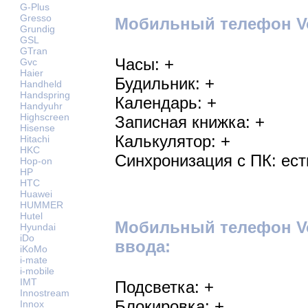
G-Plus
Gresso
Мобильный телефон Vox
Grundig
GSL
GTran
Часы: +
Gvc
Haier
Будильник: +
Handheld
Handspring
Календарь: +
Handyuhr
Highscreen
Записная книжка: +
Hisense
Калькулятор: +
Hitachi
HKC
Синхронизация с ПК: ест
Hop-on
HP
HTC
Huawei
HUMMER
Hutel
Мобильный телефон Vo
Hyundai
iDo
ввода:
iKoMo
i-mate
i-mobile
IMT
Подсветка: +
Innostream
Блокировка: +
Innox