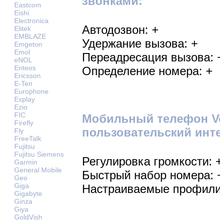
звонками:
Eastcom
Eishi
Electronica
Автодозвон: +
Elitek
EMBLAZE
Удержание вызова: +
Emgeton
Emol
Переадресация вызова: 
eNOL
Enteos
Определение номера: +
Ericsson
E-Ten
Europhone
Explay
Ezio
FIC
Мобильный телефон Vo
Firefly
пользовательский инт
Fly
FreeTalk
Fujitsu
Fujitsu Siemens
Регулировка громкости: 
Garmin
General Mobile
Быстрый набор номера: 
Geo
Giga
Настраиваемые профили
Gigabyte
Ginza
Giya
GoldVish