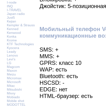
I-node
Джойстик: 5-позиционна
INQ
I-TRAVEL
Japan-radio
Just5
Kejian
Kempler & Strauss
Мобильный телефон Vo
Kenned
Kenwood
коммуникационные во
Konka
Krome
KTF Technologies
Kyocera
SMS: +
Leady
MMS: +
Lenovo
Levi's
GPRS: класс 10
LG
Magcom
WAP: есть
Maxon
Meizu
Bluetooth: есть
Micromax
HSCSD: -
Microsoft
Mitac
EDGE: нет
Mitsubishi
Mivvy
HTML-браузер: есть
Mobiado
Mobile shot
MODOTTEL