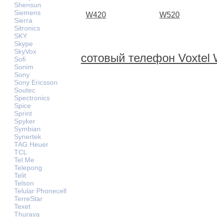
Shensun
Siemens
W420
W520
Sierra
Sitronics
SKY
Skype
SkyVox
сотовый телефон Voxtel
Sofi
Sonim
Sony
Sony Ericsson
Soutec
Spectronics
Spice
Sprint
Spyker
Symbian
Synertek
TAG Heuer
TCL
Tel.Me
Telepong
Telit
Telson
Telular Phonecell
TerreStar
Texet
Thuraya