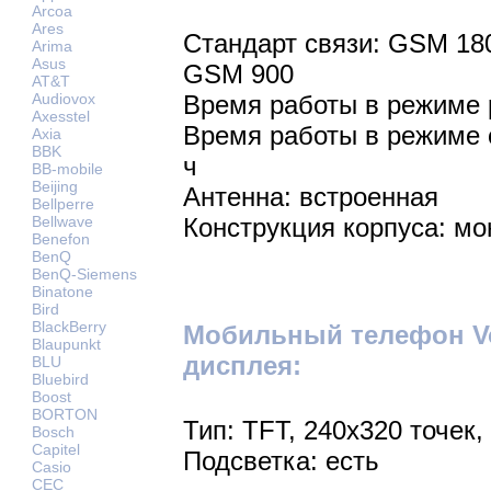
Arcoa
Ares
Стандарт связи: GSM 18
Arima
Asus
GSM 900
AT&T
Audiovox
Время работы в режиме р
Axesstel
Время работы в режиме 
Axia
BBK
ч
BB-mobile
Beijing
Антенна: встроенная
Bellperre
Bellwave
Конструкция корпуса: мо
Benefon
BenQ
BenQ-Siemens
Binatone
Bird
BlackBerry
Мобильный телефон Vo
Blaupunkt
дисплея:
BLU
Bluebird
Boost
BORTON
Тип: TFT, 240х320 точек,
Bosch
Capitel
Подсветка: есть
Casio
CEC