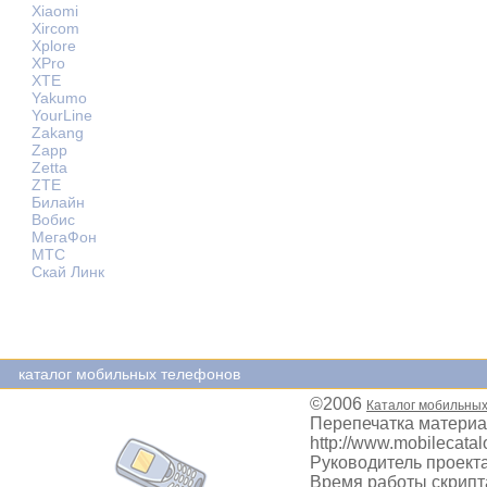
Xiaomi
Xircom
Xplore
XPro
XTE
Yakumo
YourLine
Zakang
Zapp
Zetta
ZTE
Билайн
Вобис
МегаФон
МТС
Скай Линк
каталог мобильных телефонов
©2006
Каталог мобильны
Перепечатка материа
http://www.mobilecatal
Руководитель проекта
Время работы скрипта: