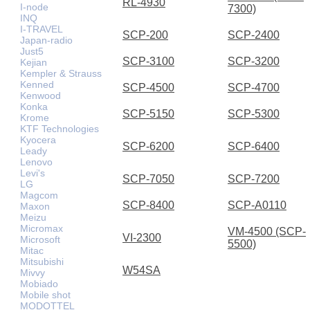
RL-4930
I-node
7300)
INQ
I-TRAVEL
SCP-200
SCP-2400
Japan-radio
Just5
SCP-3100
SCP-3200
Kejian
Kempler & Strauss
Kenned
SCP-4500
SCP-4700
Kenwood
Konka
SCP-5150
SCP-5300
Krome
KTF Technologies
Kyocera
SCP-6200
SCP-6400
Leady
Lenovo
Levi's
SCP-7050
SCP-7200
LG
Magcom
SCP-8400
SCP-A0110
Maxon
Meizu
Micromax
VM-4500 (SCP-
VI-2300
Microsoft
5500)
Mitac
Mitsubishi
W54SA
Mivvy
Mobiado
Mobile shot
MODOTTEL