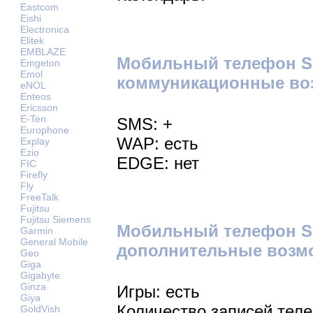
Eastcom
Eishi
Electronica
Elitek
EMBLAZE
Мобильный телефон Sa
Emgeton
Emol
коммуникационные во
eNOL
Enteos
Ericsson
E-Ten
SMS: +
Europhone
WAP: есть
Explay
Ezio
EDGE: нет
FIC
Firefly
Fly
FreeTalk
Fujitsu
Fujitsu Siemens
Мобильный телефон Sa
Garmin
General Mobile
дополнительные возм
Geo
Giga
Gigabyte
Ginza
Игры: есть
Giya
Количество записей теле
GoldVish