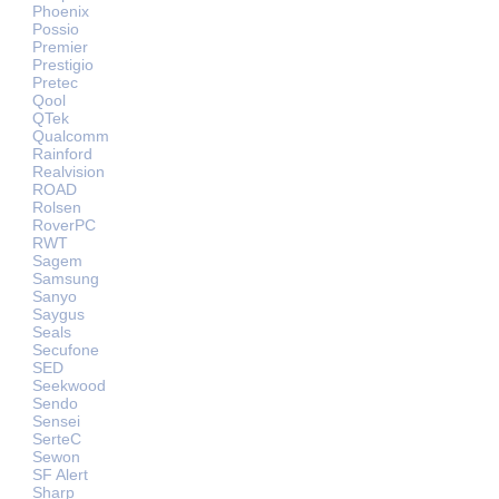
Phoenix
Possio
Premier
Prestigio
Pretec
Qool
QTek
Qualcomm
Rainford
Realvision
ROAD
Rolsen
RoverPC
RWT
Sagem
Samsung
Sanyo
Saygus
Seals
Secufone
SED
Seekwood
Sendo
Sensei
SerteC
Sewon
SF Alert
Sharp