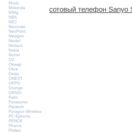
Modu
сотовый телефон Sanyo
Motorola
MWg
NBA
NEC
Neonode
NeoPoint
Newgen
Nextel
Nintaus
Nokia
Nortel
O2
Okwap
Olive
Onda
ONEXT
OPPO
Orange
ORSiO
Palm
Panasonic
Pantech
Paragon Wireless
PC-Ephone
PENCK
Pharos
Philips