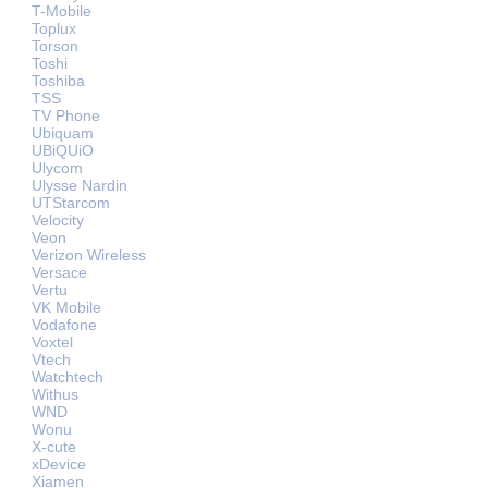
T-Mobile
Toplux
Torson
Toshi
Toshiba
TSS
TV Phone
Ubiquam
UBiQUiO
Ulycom
Ulysse Nardin
UTStarcom
Velocity
Veon
Verizon Wireless
Versace
Vertu
VK Mobile
Vodafone
Voxtel
Vtech
Watchtech
Withus
WND
Wonu
X-cute
xDevice
Xiamen