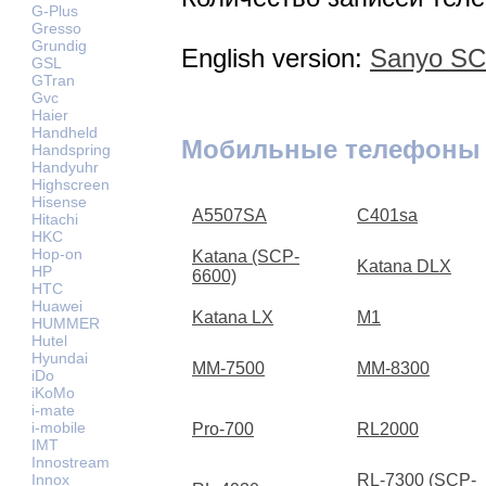
G-Plus
Gresso
Grundig
English version:
Sanyo SC
GSL
GTran
Gvc
Haier
Handheld
Мобильные телефоны
Handspring
Handyuhr
Highscreen
Hisense
A5507SA
C401sa
Hitachi
HKC
Hop-on
Katana (SCP-
Katana DLX
HP
6600)
HTC
Huawei
Katana LX
M1
HUMMER
Hutel
Hyundai
MM-7500
MM-8300
iDo
iKoMo
i-mate
i-mobile
Pro-700
RL2000
IMT
Innostream
RL-7300 (SCP-
Innox