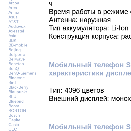
ч
Arcoa
Ares
Время работы в режиме 
Arima
Asus
Антенна: наружная
AT&T
Audiovox
Тип аккумулятора: Li-Ion
Axesstel
Конструкция корпуса: р
Axia
BBK
BB-mobile
Beijing
Bellperre
Bellwave
Мобильный телефон Sa
Benefon
BenQ
характеристики диспле
BenQ-Siemens
Binatone
Bird
BlackBerry
Тип: 4096 цветов
Blaupunkt
BLU
Внешний дисплей: моно
Bluebird
Boost
BORTON
Bosch
Capitel
Casio
Мобильный телефон Sa
CEC