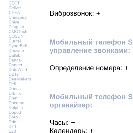
CECT
Cellvic
Виброзвонок: +
CHEA
Chinabird
Chiva
Cingular
CMOTech
COSUN
Мобильный телефон Sa
Curitel
CyberBell
управление звонками:
Daewoo
Dallab
Dancal
Danger
Определение номера: +
DataWind
DBTel
DealMakers
Dell
Densa
D-Link
Мобильный телефон Sa
Dnet
Docomo
органайзер:
Dolphin
Dopod
Doro
Часы: +
Drin.it
DTT
Календарь: +
E28