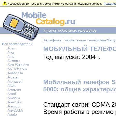
Файлообменник - всё для мобил. Помоги в создании большого архива.
Поделись
каталог мобильных телефонов
:
Телефоны
мобильные телефоны Sany
Все производители:
МОБИЛЬНЫЙ ТЕЛЕФОН
Acer
Aeg
Год выпуска: 2004 г.
Airis
Airness
Airo Wireless
AK Telecom
AKMobile
Alcatel
Мобильный телефон S
Alphacell
Altek
5000: общие характери
Amazon
Amoi
Amsam
AnexTek
Стандарт связи: CDMA 2
Anycool
AnyDATA
Время работы в режиме р
Apple