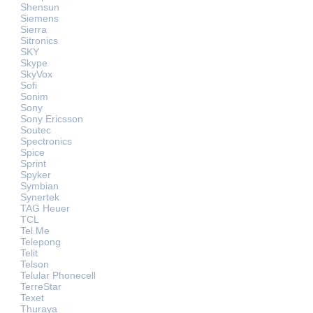
Shensun
Siemens
Sierra
Sitronics
SKY
Skype
SkyVox
Sofi
Sonim
Sony
Sony Ericsson
Soutec
Spectronics
Spice
Sprint
Spyker
Symbian
Synertek
TAG Heuer
TCL
Tel.Me
Telepong
Telit
Telson
Telular Phonecell
TerreStar
Texet
Thuraya