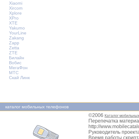
Xiaomi
Xircom
Xplore
XPro
XTE
Yakumo
YourLine
Zakang
Zapp
Zetta
ZTE
Билайн
Вобис
МегаФон
МТС
Скай Линк
каталог мобильных телефонов
©2006
Каталог мобильны
Перепечатка материа
http://www.mobilecatal
Руководитель проекта
Время работы скрипта: